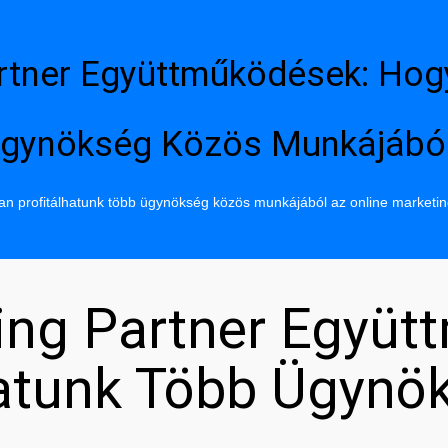
rtner Együttműködések: Hog
gynökség Közös Munkájábó
n profitálhatunk több ügynökség közös munkájából az online marketi
ing Partner Együt
hatunk Több Ügynö