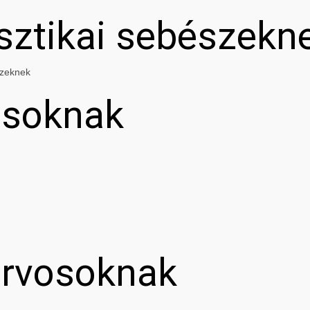
asztikai sebészekn
szeknek
osoknak
orvosoknak