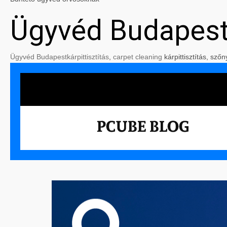
Ügyvéd Budapes
Ügyvéd Budapest
kárpittisztítás
,
carpet cleaning
kárpittisztítás, szőn