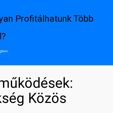
yan Profitálhatunk Több
l?
ngben.
tműködések:
kség Közös