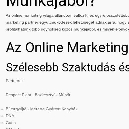
Munkájából?
Az online marketing világa állandóan változik, és egyre összetettebbé
marketing partner együttműködések lehetőséget adnak arra, hogy a 
profitálhatunk több ügynökség közös munkájából, és milyen előnyö
Az Online Marketin
Szélesebb Szaktudás és
Partnerek:
Respect Fight - Boxkesztyűk Műbőr
Bútorgyűjtő - Méretre Gyártott Konyhák
DNA
Gutta