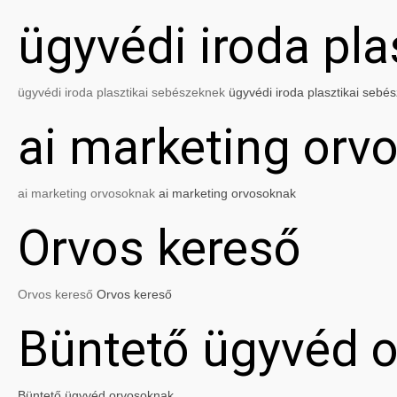
ügyvédi iroda pl
ügyvédi iroda plasztikai sebészeknek
ügyvédi iroda plasztikai sebé
ai marketing orv
ai marketing orvosoknak
ai marketing orvosoknak
Orvos kereső
Orvos kereső
Orvos kereső
Büntető ügyvéd 
Büntető ügyvéd orvosoknak