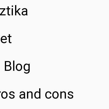
ztika
et
z Blog
pros and cons