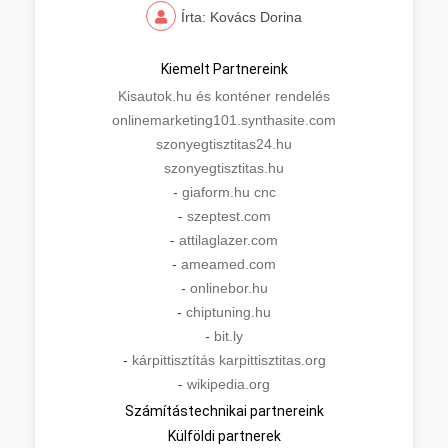
Írta: Kovács Dorina
Kiemelt Partnereink
Kisautok.hu és konténer rendelés
onlinemarketing101.synthasite.com
szonyegtisztitas24.hu
szonyegtisztitas.hu
-
giaform.hu cnc
-
szeptest.com
-
attilaglazer.com
-
ameamed.com
-
onlinebor.hu
-
chiptuning.hu
-
bit.ly
-
kárpittisztítás karpittisztitas.org
-
wikipedia.org
Számítástechnikai partnereink
Külföldi partnerek