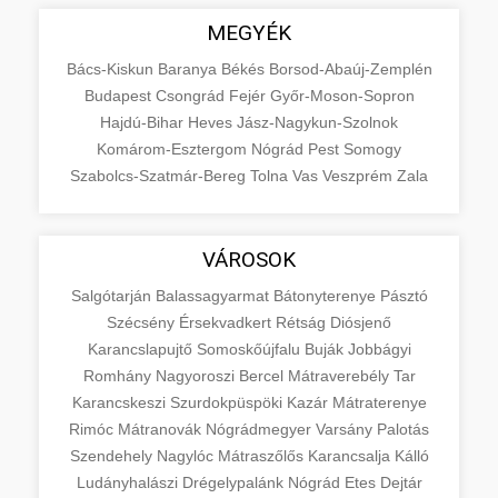
MEGYÉK
Bács-Kiskun
Baranya
Békés
Borsod-Abaúj-Zemplén
Budapest
Csongrád
Fejér
Győr-Moson-Sopron
Hajdú-Bihar
Heves
Jász-Nagykun-Szolnok
Komárom-Esztergom
Nógrád
Pest
Somogy
Szabolcs-Szatmár-Bereg
Tolna
Vas
Veszprém
Zala
VÁROSOK
Salgótarján
Balassagyarmat
Bátonyterenye
Pásztó
Szécsény
Érsekvadkert
Rétság
Diósjenő
Karancslapujtő
Somoskőújfalu
Buják
Jobbágyi
Romhány
Nagyoroszi
Bercel
Mátraverebély
Tar
Karancskeszi
Szurdokpüspöki
Kazár
Mátraterenye
Rimóc
Mátranovák
Nógrádmegyer
Varsány
Palotás
Szendehely
Nagylóc
Mátraszőlős
Karancsalja
Kálló
Ludányhalászi
Drégelypalánk
Nógrád
Etes
Dejtár