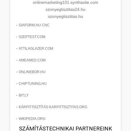
onlinemarketing101.synthasite.com
szonyegtisztitas24.hu
szonyegtisztitas.hu
-
GIAFORM.HU CNC
-
SZEPTEST.COM
-
ATTILAGLAZER.COM
-
AMEAMED.COM
-
ONLINEBOR.HU
-
CHIPTUNING.HU
-
BIT.LY
-
KÁRPITTISZTÍTÁS KARPITTISZTITAS.ORG
-
WIKIPEDIA.ORG
SZÁMÍTÁSTECHNIKAI PARTNEREINK