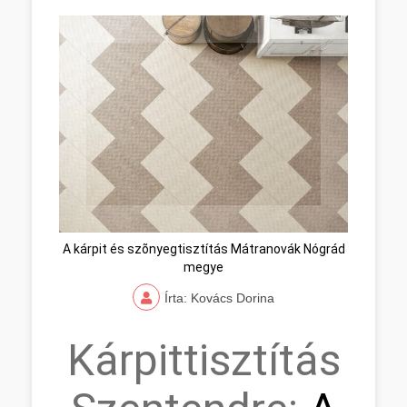
A kárpit és szõnyegtisztítás Mátranovák Nógrád
megye
Írta: Kovács Dorina
Kárpittisztítás