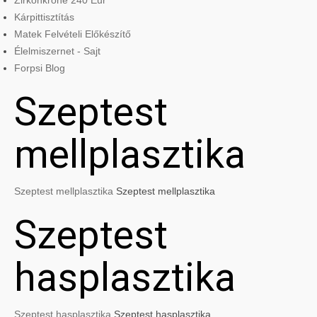
Zirkonkrone 240 Eur
Kárpittisztítás
Matek Felvételi Előkészítő
Élelmiszernet - Sajt
Forpsi Blog
Szeptest
mellplasztika
Szeptest mellplasztika
Szeptest mellplasztika
Szeptest
hasplasztika
Szeptest hasplasztika
Szeptest hasplasztika