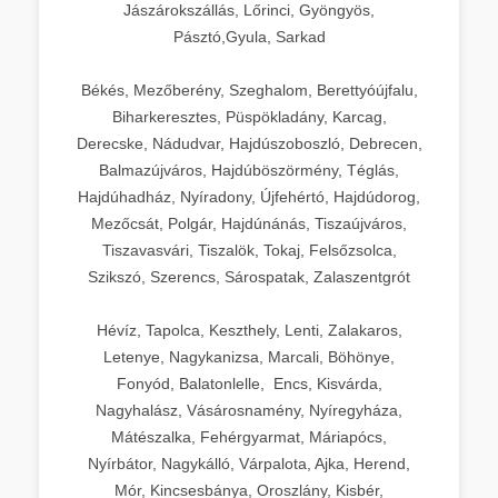
Jászárokszállás, Lőrinci, Gyöngyös,
Pásztó,Gyula, Sarkad
Békés, Mezőberény, Szeghalom, Berettyóújfalu,
Biharkeresztes, Püspökladány, Karcag,
Derecske, Nádudvar, Hajdúszoboszló, Debrecen,
Balmazújváros, Hajdúböszörmény, Téglás,
Hajdúhadház, Nyíradony, Újfehértó, Hajdúdorog,
Mezőcsát, Polgár, Hajdúnánás, Tiszaújváros,
Tiszavasvári, Tiszalök, Tokaj, Felsőzsolca,
Szikszó, Szerencs, Sárospatak, Zalaszentgrót
Hévíz, Tapolca, Keszthely, Lenti, Zalakaros,
Letenye, Nagykanizsa, Marcali, Böhönye,
Fonyód, Balatonlelle, Encs, Kisvárda,
Nagyhalász, Vásárosnamény, Nyíregyháza,
Mátészalka, Fehérgyarmat, Máriapócs,
Nyírbátor, Nagykálló, Várpalota, Ajka, Herend,
Mór, Kincsesbánya, Oroszlány, Kisbér,