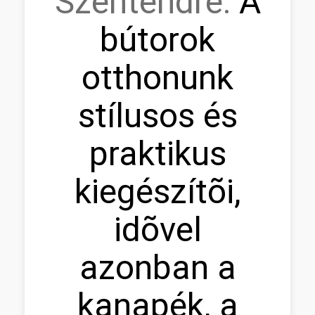
Szentendre:
A
bútorok
otthonunk
stílusos és
praktikus
kiegészítõi,
idõvel
azonban a
kanapék, a