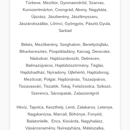
Túrkeve, Mezőtúr, Gyomaendrőd, Szarvas,
Kunszentmárton, Csongrád, Abony, Nagykáta,
Újszász, Jászberény, Jászfényszaru,
Jászárokszállás, Lőrinci, Gyöngyös, Pásztó,Gyula,
Sarkad
Békés, Mezőberény, Szeghalom, Berettyóújfalu,
Biharkeresztes, Püspökladány, Karcag, Derecske,
Nádudvar, Hajdúszoboszló, Debrecen,
Balmazújváros, Hajdúböszörmény, Téglás,
Hajdúhadház, Nyíradony, Újfehértó, Hajdúdorog,
Mezőcsát, Polgár, Hajdúnánás, Tiszaújváros,
Tiszavasvári, Tiszalök, Tokaj, Felsőzsolca, Szikszó,
Szerencs, Sárospatak, Zalaszentgrót
Hévíz, Tapolca, Keszthely, Lenti, Zalakaros, Letenye,
Nagykanizsa, Marcali, Böhönye, Fonyód,
Balatonlelle, Encs, Kisvárda, Nagyhalász,
Vásárosnamény, Nyíregyháza, Mátészalka,