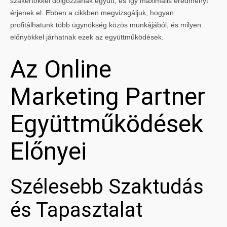
szakértőkkel dolgozzanak együtt, és így maximális eredményt
érjenek el. Ebben a cikkben megvizsgáljuk, hogyan
profitálhatunk több ügynökség közös munkájából, és milyen
előnyökkel járhatnak ezek az együttműködések.
Az Online
Marketing Partner
Együttműködések
Előnyei
Szélesebb Szaktudás
és Tapasztalat