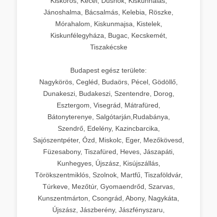
Kiskőrös, Kecel, Dusnok, Kiskunhalas,
Jánoshalma, Bácsalmás, Kelebia, Röszke,
Mórahalom, Kiskunmajsa, Kistelek,
Kiskunfélegyháza, Bugac, Kecskemét,
Tiszakécske
Budapest egész területe:
Nagykörös, Cegléd, Budaörs, Pécel, Gödöllő,
Dunakeszi, Budakeszi, Szentendre, Dorog,
Esztergom, Visegrád, Mátrafüred,
Bátonyterenye, Salgótarján,Rudabánya,
Szendrő, Edelény, Kazincbarcika,
Sajószentpéter, Ózd, Miskolc, Eger, Mezőkövesd,
Füzesabony, Tiszafüred, Heves, Jászapáti,
Kunhegyes, Újszász, Kisújszállás,
Törökszentmiklós, Szolnok, Martfű, Tiszaföldvár,
Túrkeve, Mezőtúr, Gyomaendrőd, Szarvas,
Kunszentmárton, Csongrád, Abony, Nagykáta,
Újszász, Jászberény, Jászfényszaru,