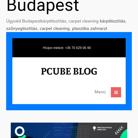
Budapest
Ügyvéd Budapest
kárpittisztítás
,
carpet cleaning
kárpittisztítás,
szőnyegtisztítás, carpet cleaning, plasztika zahnarzt
Hívjon minket: +36 70 629 06 90
Menü