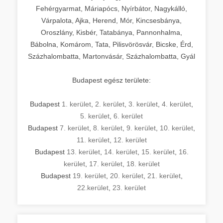
Fehérgyarmat, Máriapócs, Nyírbátor, Nagykálló,
Várpalota, Ajka, Herend, Mór, Kincsesbánya,
Oroszlány, Kisbér, Tatabánya, Pannonhalma,
Bábolna, Komárom, Tata, Pilisvörösvár, Bicske, Érd,
Százhalombatta, Martonvásár, Százhalombatta, Gyál
Budapest egész területe:
Budapest
1. kerület
,
2. kerület
,
3. kerület
,
4. kerület
,
5. kerület
,
6. kerület
Budapest
7. kerület
,
8. kerület
,
9. kerület
,
10. kerület
,
11. kerület
,
12. kerület
Budapest
13. kerület
,
14. kerület
,
15. kerület
,
16.
kerület
,
17. kerület
,
18. kerület
Budapest
19. kerület
,
20. kerület
,
21. kerület
,
22.kerület
,
23. kerület