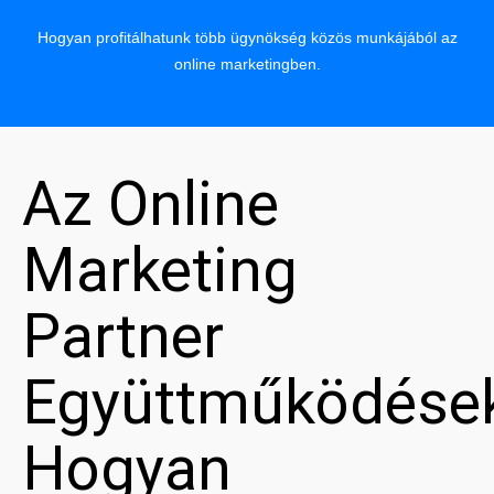
Hogyan profitálhatunk több ügynökség közös munkájából az
online marketingben.
Az Online
Marketing
Partner
Együttműködése
Hogyan