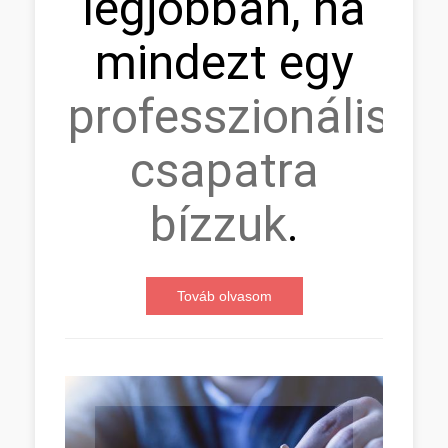
legjobban, ha
mindezt egy
professzionális
csapatra
bízzuk
.
Továb olvasom