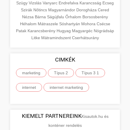
Szügy
Vizslás
Vanyarc
Endrefalva
Karancsság
Ecseg
Szirák
Nőtincs
Magyarnándor
Dorogháza
Cered
Nézsa
Bárna
Ságújfalu
Őrhalom
Borsosberény
Héhalom
Mátraszele
Sóshartyán
Mohora
Csécse
Patak
Karancsberény
Hugyag
Magyargéc
Nógrádsáp
Litke
Mátramindszent
Cserhátsurány
CIMKÉK
marketing
Típus 2
Típus 3 1
internet
internet marketing
KIEMELT PARTNEREINK
Kisautok.hu és
konténer rendelés