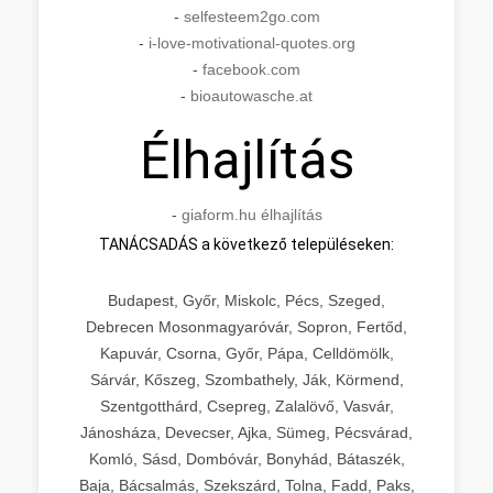
-
selfesteem2go.com
-
i-love-motivational-quotes.org
-
facebook.com
-
bioautowasche.at
Élhajlítás
-
giaform.hu élhajlítás
TANÁCSADÁS a következő településeken:
Budapest, Győr, Miskolc, Pécs, Szeged,
Debrecen Mosonmagyaróvár, Sopron, Fertőd,
Kapuvár, Csorna, Győr, Pápa, Celldömölk,
Sárvár, Kőszeg, Szombathely, Ják, Körmend,
Szentgotthárd, Csepreg, Zalalövő, Vasvár,
Jánosháza, Devecser, Ajka, Sümeg, Pécsvárad,
Komló, Sásd, Dombóvár, Bonyhád, Bátaszék,
Baja, Bácsalmás, Szekszárd, Tolna, Fadd, Paks,