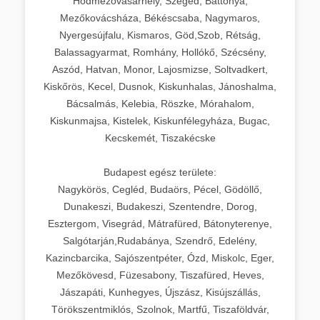
Hódmezővásárhely, Szeged, Battonya,
Mezőkovácsháza, Békéscsaba, Nagymaros,
Nyergesújfalu, Kismaros, Göd,Szob, Rétság,
Balassagyarmat, Romhány, Hollókő, Szécsény,
Aszód, Hatvan, Monor, Lajosmizse, Soltvadkert,
Kiskőrös, Kecel, Dusnok, Kiskunhalas, Jánoshalma,
Bácsalmás, Kelebia, Röszke, Mórahalom,
Kiskunmajsa, Kistelek, Kiskunfélegyháza, Bugac,
Kecskemét, Tiszakécske
Budapest egész területe:
Nagykörös, Cegléd, Budaörs, Pécel, Gödöllő,
Dunakeszi, Budakeszi, Szentendre, Dorog,
Esztergom, Visegrád, Mátrafüred, Bátonyterenye,
Salgótarján,Rudabánya, Szendrő, Edelény,
Kazincbarcika, Sajószentpéter, Ózd, Miskolc, Eger,
Mezőkövesd, Füzesabony, Tiszafüred, Heves,
Jászapáti, Kunhegyes, Újszász, Kisújszállás,
Törökszentmiklós, Szolnok, Martfű, Tiszaföldvár,