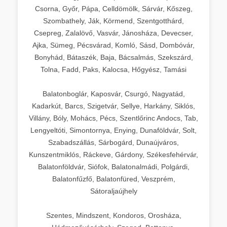
Csorna, Győr, Pápa, Celldömölk, Sárvár, Kőszeg,
Szombathely, Ják, Körmend, Szentgotthárd,
Csepreg, Zalalövő, Vasvár, Jánosháza, Devecser,
Ajka, Sümeg, Pécsvárad, Komló, Sásd, Dombóvár,
Bonyhád, Bátaszék, Baja, Bácsalmás, Szekszárd,
Tolna, Fadd, Paks, Kalocsa, Hőgyész, Tamási
Balatonboglár, Kaposvár, Csurgó, Nagyatád,
Kadarkút, Barcs, Szigetvár, Sellye, Harkány, Siklós,
Villány, Bóly, Mohács, Pécs, Szentlőrinc Andocs, Tab,
Lengyeltóti, Simontornya, Enying, Dunaföldvár, Solt,
Szabadszállás, Sárbogárd, Dunaújváros,
Kunszentmiklós, Ráckeve, Gárdony, Székesfehérvár,
Balatonföldvár, Siófok, Balatonalmádi, Polgárdi,
Balatonfűzfő, Balatonfüred, Veszprém,
Sátoraljaújhely
Szentes, Mindszent, Kondoros, Orosháza,