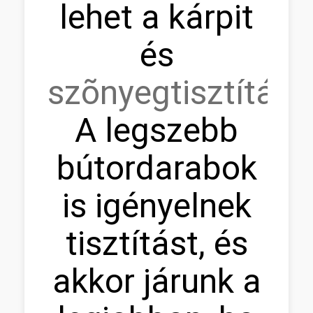
lehet a kárpit
és
szõnyegtisztítás.
A legszebb
bútordarabok
is igényelnek
tisztítást, és
akkor járunk a