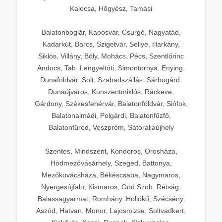
Kalocsa, Hőgyész, Tamási
Balatonboglár, Kaposvár, Csurgó, Nagyatád,
Kadarkút, Barcs, Szigetvár, Sellye, Harkány,
Siklós, Villány, Bóly, Mohács, Pécs, Szentlőrinc
Andocs, Tab, Lengyeltóti, Simontornya, Enying,
Dunaföldvár, Solt, Szabadszállás, Sárbogárd,
Dunaújváros, Kunszentmiklós, Ráckeve,
Gárdony, Székesfehérvár, Balatonföldvár, Siófok,
Balatonalmádi, Polgárdi, Balatonfűzfő,
Balatonfüred, Veszprém, Sátoraljaújhely
Szentes, Mindszent, Kondoros, Orosháza,
Hódmezővásárhely, Szeged, Battonya,
Mezőkovácsháza, Békéscsaba, Nagymaros,
Nyergesújfalu, Kismaros, Göd,Szob, Rétság,
Balassagyarmat, Romhány, Hollókő, Szécsény,
Aszód, Hatvan, Monor, Lajosmizse, Soltvadkert,