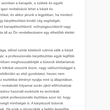
vel azonban a kanapék, a székek és egyéb
azi revitalizáció lehet a kárpit és
ztítást, és akkor járunk a legjobban, ha mindezt
 kárpittisztítást kínáló cég segítségét,
 szó kanapétisztításról, szõnyegpucolásról vagy
ata áll az Ön rendelkezésére egy élhetõbb élettér
, idõvel szinte kötelezõ rutinná válik a kárpit
r, a professzionális kárpittisztítás egyik legfõbb
entõsen meghosszabbítják a bútorok élettartamát.
foltokat veszünk észre, nagy valószínûséggel a
lülbírálni az elsõ gondolatot, hiszen nem
sztétikai élményt nyújtja mint új állapotában.
evitalizáló folyamat során újból elõhívhatóak
tításhoz használt eszközök és technikák
rpitok professzionális tisztítása azon túl, hogy
levegõ minõségét is. A kárpitozott bútorok
nek. Ha ezek a részecskék a beltéri levegõbe