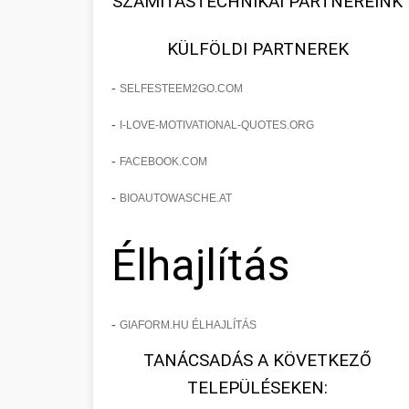
SZÁMÍTÁSTECHNIKAI PARTNEREINK
KÜLFÖLDI PARTNEREK
-
SELFESTEEM2GO.COM
-
I-LOVE-MOTIVATIONAL-QUOTES.ORG
-
FACEBOOK.COM
-
BIOAUTOWASCHE.AT
Élhajlítás
-
GIAFORM.HU ÉLHAJLÍTÁS
TANÁCSADÁS A KÖVETKEZŐ
TELEPÜLÉSEKEN: