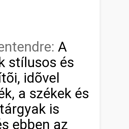
zentendre:
A
 stílusos és
tõi, idõvel
k, a székek és
tárgyak is
és ebben az