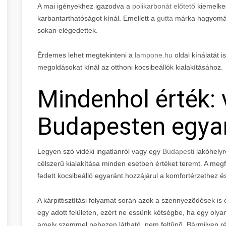
A mai igényekhez igazodva a
polikarbonát előtető
kiemelke
karbantarthatóságot kínál. Emellett a
gutta
márka hagyomán
sokan elégedettek.
Érdemes lehet megtekinteni a
lampone.hu
oldal kínálatát i
megoldásokat kínál az otthoni kocsibeállók kialakításához.
Mindenhol érték: 
Budapesten egya
Legyen szó vidéki ingatlanról vagy egy
Budapesti
lakóhelyrő
célszerű kialakítása minden esetben értéket teremt. A megfe
fedett kocsibeálló egyaránt hozzájárul a komfortérzethez és
A kárpittisztítási folyamat során azok a szennyezõdések is
egy adott felületen, ezért ne essünk kétségbe, ha egy olya
amely szemmel nehezen látható, nem feltûnõ. Bármilyen rég