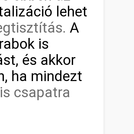
talizáció lehet
gtisztítás.
A
rabok is
ást, és akkor
n, ha mindezt
is csapatra