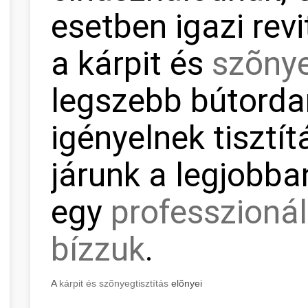
esetben igazi revi
a kárpit és
szõnye
legszebb bútorda
igényelnek tisztít
járunk a legjobba
egy
professzionál
bízzuk
.
A
kárpit és szõnyegtisztítás
elõnyei