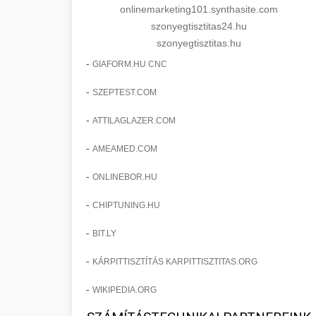
onlinemarketing101.synthasite.com
szonyegtisztitas24.hu
szonyegtisztitas.hu
-
GIAFORM.HU CNC
-
SZEPTEST.COM
-
ATTILAGLAZER.COM
-
AMEAMED.COM
-
ONLINEBOR.HU
-
CHIPTUNING.HU
-
BIT.LY
-
KÁRPITTISZTÍTÁS KARPITTISZTITAS.ORG
-
WIKIPEDIA.ORG