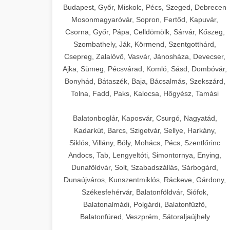
Budapest, Győr, Miskolc, Pécs, Szeged, Debrecen
Mosonmagyaróvár, Sopron, Fertőd, Kapuvár,
Csorna, Győr, Pápa, Celldömölk, Sárvár, Kőszeg,
Szombathely, Ják, Körmend, Szentgotthárd,
Csepreg, Zalalövő, Vasvár, Jánosháza, Devecser,
Ajka, Sümeg, Pécsvárad, Komló, Sásd, Dombóvár,
Bonyhád, Bátaszék, Baja, Bácsalmás, Szekszárd,
Tolna, Fadd, Paks, Kalocsa, Hőgyész, Tamási
Balatonboglár, Kaposvár, Csurgó, Nagyatád,
Kadarkút, Barcs, Szigetvár, Sellye, Harkány,
Siklós, Villány, Bóly, Mohács, Pécs, Szentlőrinc
Andocs, Tab, Lengyeltóti, Simontornya, Enying,
Dunaföldvár, Solt, Szabadszállás, Sárbogárd,
Dunaújváros, Kunszentmiklós, Ráckeve, Gárdony,
Székesfehérvár, Balatonföldvár, Siófok,
Balatonalmádi, Polgárdi, Balatonfűzfő,
Balatonfüred, Veszprém, Sátoraljaújhely