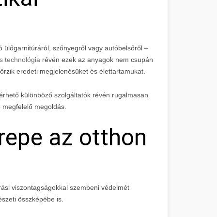
ó ülőgarnitúráról, szőnyegről vagy autóbelsőről –
tás technológia
révén ezek az anyagok nem csupán
rzik eredeti megjelenésüket és élettartamukat.
érhető különböző szolgáltatók révén rugalmasan
ó megfelelő megoldás.
repe az otthon
rási viszontagságokkal szembeni védelmét
észeti összképébe is.