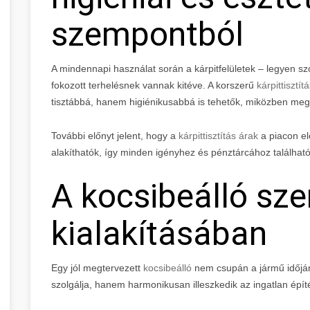
szempontból
A mindennapi használat során a kárpitfelületek – legyen sz
fokozott terhelésnek vannak kitéve. A korszerű
kárpittisztí
tisztábbá, hanem higiénikusabbá is tehetők, miközben megő
További előnyt jelent, hogy a
kárpittisztítás árak
a piacon el
alakíthatók, így minden igényhez és pénztárcához találhat
A kocsibeálló sze
kialakításában
Egy jól megtervezett
kocsibeálló
nem csupán a jármű időjá
szolgálja, hanem harmonikusan illeszkedik az ingatlan épít