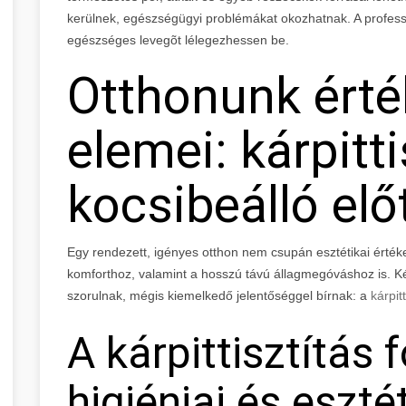
kerülnek, egészségügyi problémákat okozhatnak. A professzi
egészséges levegõt lélegezhessen be.
Otthonunk érté
elemei: kárpitti
kocsibeálló elő
Egy rendezett, igényes otthon nem csupán esztétikai érték
komforthoz, valamint a hosszú távú állagmegóváshoz is. Ké
szorulnak, mégis kiemelkedő jelentőséggel bírnak: a
kárpitt
A kárpittisztítás
higiéniai és eszté