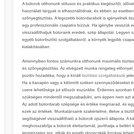
A bútorok otthonunk stílusos és praktikus kiegészítõi, idõ
használati tárgyak is elhasználódnak, és ebben az esetben ig
szõnyegtisztítás. A legszebb bútordarabok is igényelnek tis
egy professzionális csapatra bízzuk. Ha igénybe vesszük egy
visszaállíthatjuk bútoraink eredeti, szép állapotát. Legyen
egyéb bútortisztító szolgáltatásról, a környék legjobb csap
kialakításában.
Amennyiben fontos számunkra otthonunk maximális tisztasága
és szõnyegtisztítás. Az elvégzett munka rengeteg elõnnyel já
pozitív hozadéka, hogy a kínált
tisztítási szolgáltatások
jel
Ha a kanapén vagy a kitömött széken szennyezõdéseket és 
csere lehetõsége jut elõször eszünkbe. Érdemes azonban fe
szükséges mindentõl megszabadulni, ami éppen nem azt az e
Az adott bútordarab szépsége és értéke megmarad, és egy r
ezek az értékek. Munkatársaink szakértelme, illetve a tisz
segítségével visszaállítható a bútorok újszerû állapota. A ká
meghosszabítja a bútorok élettartamát, javíthatja a beltéri 
természetes por, atkák és egyéb részecskék forrásai lehet