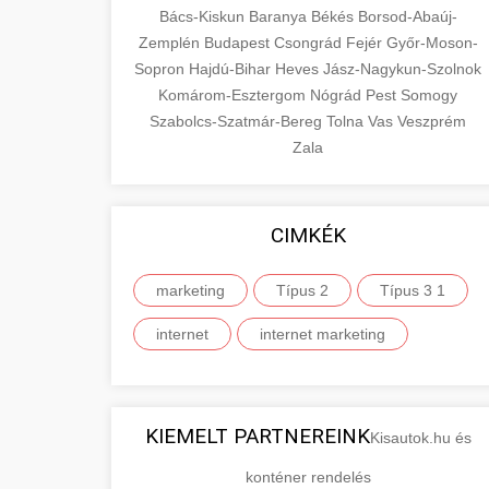
Bács-Kiskun
Baranya
Békés
Borsod-Abaúj-
Zemplén
Budapest
Csongrád
Fejér
Győr-Moson-
Sopron
Hajdú-Bihar
Heves
Jász-Nagykun-Szolnok
Komárom-Esztergom
Nógrád
Pest
Somogy
Szabolcs-Szatmár-Bereg
Tolna
Vas
Veszprém
Zala
CIMKÉK
marketing
Típus 2
Típus 3 1
internet
internet marketing
KIEMELT PARTNEREINK
Kisautok.hu és
konténer rendelés