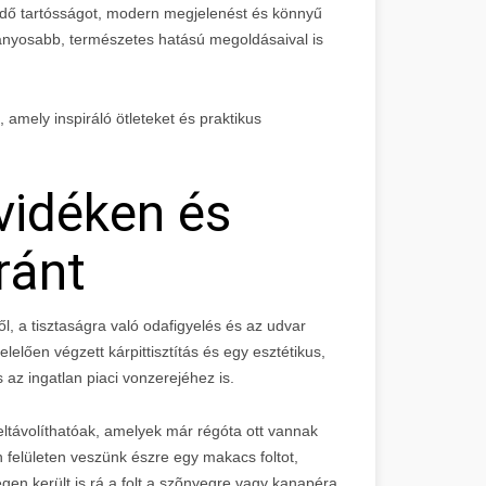
dő tartósságot, modern megjelenést és könnyű
yosabb, természetes hatású megoldásaival is
s, amely inspiráló ötleteket és praktikus
vidéken és
ránt
l, a tisztaságra való odafigyelés és az udvar
lelően végzett kárpittisztítás és egy esztétikus,
 az ingatlan piaci vonzerejéhez is.
 eltávolíthatóak, amelyek már régóta ott vannak
n felületen veszünk észre egy makacs foltot,
en került is rá a folt a szõnyegre vagy kanapéra,