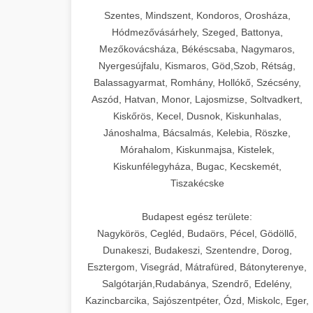
Szentes, Mindszent, Kondoros, Orosháza,
Hódmezővásárhely, Szeged, Battonya,
Mezőkovácsháza, Békéscsaba, Nagymaros,
Nyergesújfalu, Kismaros, Göd,Szob, Rétság,
Balassagyarmat, Romhány, Hollókő, Szécsény,
Aszód, Hatvan, Monor, Lajosmizse, Soltvadkert,
Kiskőrös, Kecel, Dusnok, Kiskunhalas,
Jánoshalma, Bácsalmás, Kelebia, Röszke,
Mórahalom, Kiskunmajsa, Kistelek,
Kiskunfélegyháza, Bugac, Kecskemét,
Tiszakécske
Budapest egész területe:
Nagykörös, Cegléd, Budaörs, Pécel, Gödöllő,
Dunakeszi, Budakeszi, Szentendre, Dorog,
Esztergom, Visegrád, Mátrafüred, Bátonyterenye,
Salgótarján,Rudabánya, Szendrő, Edelény,
Kazincbarcika, Sajószentpéter, Ózd, Miskolc, Eger,