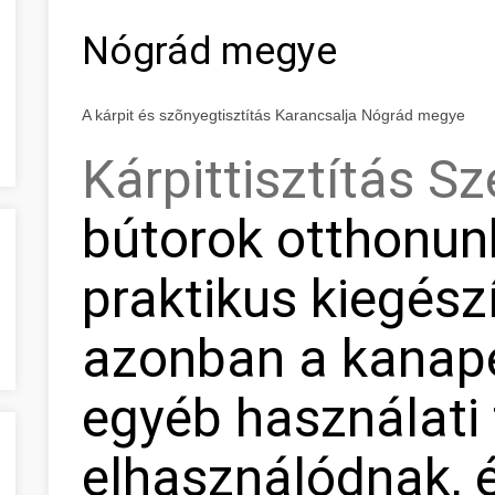
Nógrád megye
A kárpit és szõnyegtisztítás Karancsalja Nógrád megye
Kárpittisztítás S
bútorok otthonunk
praktikus kiegészí
azonban a kanapé
egyéb használati 
elhasználódnak, 