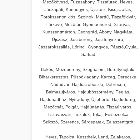
Mezőkövesd, Füzesabony, Tiszafüred, Heves,
Jászapáti, Kunhegyes, Újszász, Kisújszállás,
Törökszentmiklós, Szolnok, Martfű, Tiszaföldvár,
Túrkeve, Mezőtúr, Gyomaendrőd, Szarvas,
Kunszentmárton, Csongrád, Abony, Nagykáta,
Újszász, Jászberény, Jászfényszaru,
Jászárokszállás, Lőrinci, Gyöngyös, Pásztó,Gyula,
Sarkad
Békés, Mezőberény, Szeghalom, Berettyóújfalu,
Biharkeresztes, Püspökladány, Karcag, Derecske,
Nádudvar, Hajdúszoboszló, Debrecen,
Balmazújváros, Hajdúböszörmény, Téglás,
Hajdúhadház, Nyíradony, Újfehértó, Hajdúdorog,
Mezőcsát, Polgár, Hajdúnánás, Tiszaújváros,
Tiszavasvári, Tiszalök, Tokaj, Felsőzsolca,
Szikszó, Szerencs, Sárospatak, Zalaszentgrót
Hévíz, Tapolca, Keszthely, Lenti, Zalakaros,