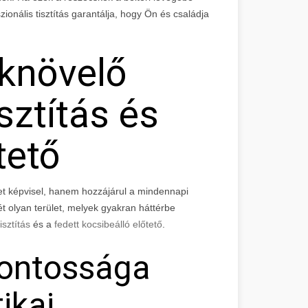
onális tisztítás garantálja, hogy Ön és családja
knövelő
sztítás és
tető
et képvisel, hanem hozzájárul a mindennapi
t olyan terület, melyek gyakran háttérbe
isztítás
és a
fedett kocsibeálló előtető
.
 fontossága
tikai