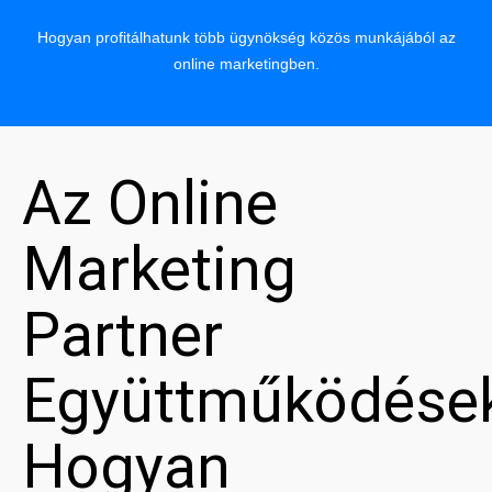
Hogyan profitálhatunk több ügynökség közös munkájából az
online marketingben.
Az Online
Marketing
Partner
Együttműködése
Hogyan