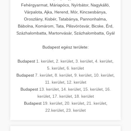
Fehérgyarmat, Máriapócs, Nyírbátor, Nagykálló,
Várpalota, Ajka, Herend, Mór, Kincsesbánya,
Oroszlány, Kisbér, Tatabánya, Pannonhalma,
Bábolna, Komárom, Tata, Pilisvörösvár, Bicske, Érd,
Százhalombatta, Martonvásár, Százhalombatta, Gyál
Budapest egész területe:
Budapest
1. kerület
,
2. kerület
,
3. kerület
,
4. kerület
,
5. kerület
,
6. kerület
Budapest
7. kerület
,
8. kerület
,
9. kerület
,
10. kerület
,
11. kerület
,
12. kerület
Budapest
13. kerület
,
14. kerület
,
15. kerület
,
16.
kerület
,
17. kerület
,
18. kerület
Budapest
19. kerület
,
20. kerület
,
21. kerület
,
22.kerület
,
23. kerület