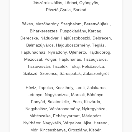
Jászárokszállás, Lőrinci, Gyöngyös,
Pásztó,Gyula, Sarkad
Békés, Mezőberény, Szeghalom, Berettyóújfalu,
Biharkeresztes, Püspökladány, Karcag,
Derecske, Nádudvar, Hajdúszoboszló, Debrecen,
Balmazújváros, Hajdúböszörmény, Téglás,
Hajdúhadház, Nyíradony, Újfehértó, Hajdúdorog,
Mezőcsát, Polgár, Hajdúnánás, Tiszaújváros,
Tiszavasvári, Tiszalök, Tokaj, Felsőzsolca,
Szikszó, Szerencs, Sárospatak, Zalaszentgrót
Hévíz, Tapolca, Keszthely, Lenti, Zalakaros,
Letenye, Nagykanizsa, Marcali, Böhönye,
Fonyód, Balatonlelle, Encs, Kisvárda,
Nagyhalász, Vásárosnamény, Nyíregyháza,
Mátészalka, Fehérgyarmat, Máriapócs,
Nyírbátor, Nagykálló, Várpalota, Ajka, Herend,
Mór, Kincsesbánya, Oroszlány, Kisbér,