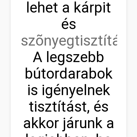
lehet a kárpit
és
szõnyegtisztítás.
A legszebb
bútordarabok
is igényelnek
tisztítást, és
akkor járunk a