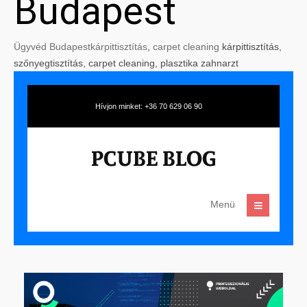
Budapest
Ügyvéd Budapest
kárpittisztítás
,
carpet cleaning
kárpittisztítás,
szőnyegtisztítás, carpet cleaning, plasztika zahnarzt
Hívjon minket: +36 70 629 06 90
Menü