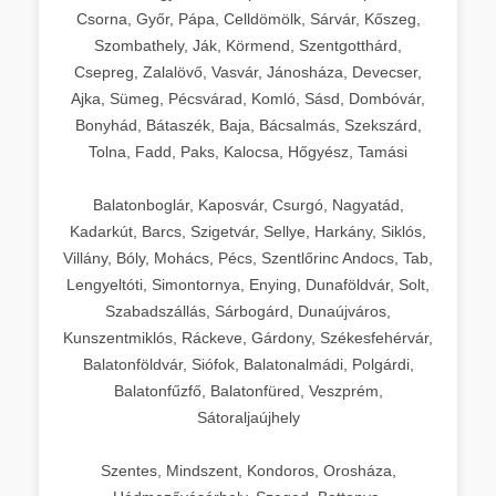
Csorna, Győr, Pápa, Celldömölk, Sárvár, Kőszeg,
Szombathely, Ják, Körmend, Szentgotthárd,
Csepreg, Zalalövő, Vasvár, Jánosháza, Devecser,
Ajka, Sümeg, Pécsvárad, Komló, Sásd, Dombóvár,
Bonyhád, Bátaszék, Baja, Bácsalmás, Szekszárd,
Tolna, Fadd, Paks, Kalocsa, Hőgyész, Tamási
Balatonboglár, Kaposvár, Csurgó, Nagyatád,
Kadarkút, Barcs, Szigetvár, Sellye, Harkány, Siklós,
Villány, Bóly, Mohács, Pécs, Szentlőrinc Andocs, Tab,
Lengyeltóti, Simontornya, Enying, Dunaföldvár, Solt,
Szabadszállás, Sárbogárd, Dunaújváros,
Kunszentmiklós, Ráckeve, Gárdony, Székesfehérvár,
Balatonföldvár, Siófok, Balatonalmádi, Polgárdi,
Balatonfűzfő, Balatonfüred, Veszprém,
Sátoraljaújhely
Szentes, Mindszent, Kondoros, Orosháza,