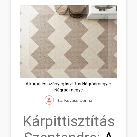
A kárpit és szõnyegtisztítás Nógrádmegyer
Nógrád megye
Írta: Kovács Dorina
Kárpittisztítás