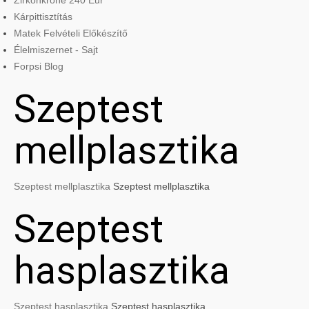
Zirkonkrone 240 Eur
Kárpittisztítás
Matek Felvételi Előkészítő
Élelmiszernet - Sajt
Forpsi Blog
Szeptest
mellplasztika
Szeptest mellplasztika
Szeptest mellplasztika
Szeptest
hasplasztika
Szeptest hasplasztika
Szeptest hasplasztika