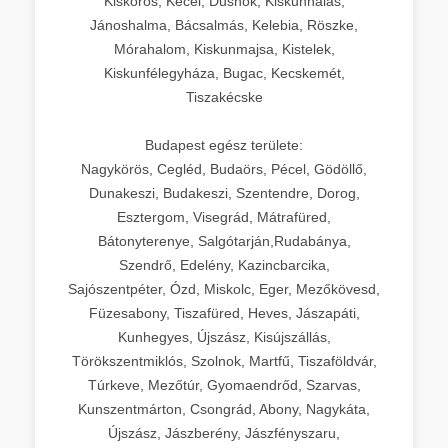
Kiskőrös, Kecel, Dusnok, Kiskunhalas,
Jánoshalma, Bácsalmás, Kelebia, Röszke,
Mórahalom, Kiskunmajsa, Kistelek,
Kiskunfélegyháza, Bugac, Kecskemét,
Tiszakécske
Budapest egész területe:
Nagykörös, Cegléd, Budaörs, Pécel, Gödöllő,
Dunakeszi, Budakeszi, Szentendre, Dorog,
Esztergom, Visegrád, Mátrafüred,
Bátonyterenye, Salgótarján,Rudabánya,
Szendrő, Edelény, Kazincbarcika,
Sajószentpéter, Ózd, Miskolc, Eger, Mezőkövesd,
Füzesabony, Tiszafüred, Heves, Jászapáti,
Kunhegyes, Újszász, Kisújszállás,
Törökszentmiklós, Szolnok, Martfű, Tiszaföldvár,
Túrkeve, Mezőtúr, Gyomaendrőd, Szarvas,
Kunszentmárton, Csongrád, Abony, Nagykáta,
Újszász, Jászberény, Jászfényszaru,