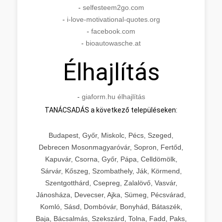
-
selfesteem2go.com
-
i-love-motivational-quotes.org
-
facebook.com
-
bioautowasche.at
Élhajlítás
-
giaform.hu élhajlítás
TANÁCSADÁS a következő településeken:
Budapest, Győr, Miskolc, Pécs, Szeged,
Debrecen Mosonmagyaróvár, Sopron, Fertőd,
Kapuvár, Csorna, Győr, Pápa, Celldömölk,
Sárvár, Kőszeg, Szombathely, Ják, Körmend,
Szentgotthárd, Csepreg, Zalalövő, Vasvár,
Jánosháza, Devecser, Ajka, Sümeg, Pécsvárad,
Komló, Sásd, Dombóvár, Bonyhád, Bátaszék,
Baja, Bácsalmás, Szekszárd, Tolna, Fadd, Paks,