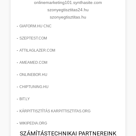
onlinemarketing101.synthasite.com
szonyegtisztitas24.hu
szonyegtisztitas.hu
-
GIAFORM.HU CNC
-
SZEPTEST.COM
-
ATTILAGLAZER.COM
-
AMEAMED.COM
-
ONLINEBOR.HU
-
CHIPTUNING.HU
-
BIT.LY
-
KÁRPITTISZTÍTÁS KARPITTISZTITAS.ORG
-
WIKIPEDIA.ORG
SZÁMÍTÁSTECHNIKAI PARTNEREINK