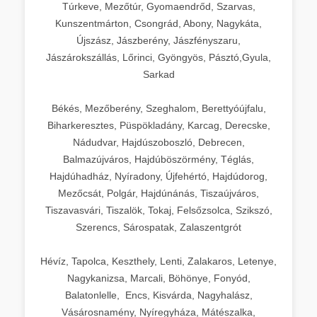
Túrkeve, Mezőtúr, Gyomaendrőd, Szarvas,
Kunszentmárton, Csongrád, Abony, Nagykáta,
Újszász, Jászberény, Jászfényszaru,
Jászárokszállás, Lőrinci, Gyöngyös, Pásztó,Gyula,
Sarkad
Békés, Mezőberény, Szeghalom, Berettyóújfalu,
Biharkeresztes, Püspökladány, Karcag, Derecske,
Nádudvar, Hajdúszoboszló, Debrecen,
Balmazújváros, Hajdúböszörmény, Téglás,
Hajdúhadház, Nyíradony, Újfehértó, Hajdúdorog,
Mezőcsát, Polgár, Hajdúnánás, Tiszaújváros,
Tiszavasvári, Tiszalök, Tokaj, Felsőzsolca, Szikszó,
Szerencs, Sárospatak, Zalaszentgrót
Hévíz, Tapolca, Keszthely, Lenti, Zalakaros, Letenye,
Nagykanizsa, Marcali, Böhönye, Fonyód,
Balatonlelle, Encs, Kisvárda, Nagyhalász,
Vásárosnamény, Nyíregyháza, Mátészalka,