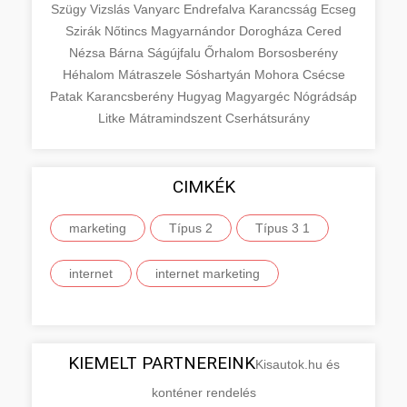
Szügy
Vizslás
Vanyarc
Endrefalva
Karancsság
Ecseg
Szirák
Nőtincs
Magyarnándor
Dorogháza
Cered
Nézsa
Bárna
Ságújfalu
Őrhalom
Borsosberény
Héhalom
Mátraszele
Sóshartyán
Mohora
Csécse
Patak
Karancsberény
Hugyag
Magyargéc
Nógrádsáp
Litke
Mátramindszent
Cserhátsurány
CIMKÉK
marketing
Típus 2
Típus 3 1
internet
internet marketing
KIEMELT PARTNEREINK
Kisautok.hu és
konténer rendelés