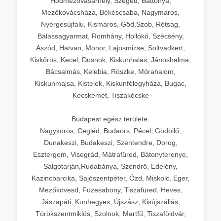
Hódmezővásárhely, Szeged, Battonya,
Mezőkovácsháza, Békéscsaba, Nagymaros,
Nyergesújfalu, Kismaros, Göd,Szob, Rétság,
Balassagyarmat, Romhány, Hollókő, Szécsény,
Aszód, Hatvan, Monor, Lajosmizse, Soltvadkert,
Kiskőrös, Kecel, Dusnok, Kiskunhalas, Jánoshalma,
Bácsalmás, Kelebia, Röszke, Mórahalom,
Kiskunmajsa, Kistelek, Kiskunfélegyháza, Bugac,
Kecskemét, Tiszakécske
Budapest egész területe:
Nagykörös, Cegléd, Budaörs, Pécel, Gödöllő,
Dunakeszi, Budakeszi, Szentendre, Dorog,
Esztergom, Visegrád, Mátrafüred, Bátonyterenye,
Salgótarján,Rudabánya, Szendrő, Edelény,
Kazincbarcika, Sajószentpéter, Ózd, Miskolc, Eger,
Mezőkövesd, Füzesabony, Tiszafüred, Heves,
Jászapáti, Kunhegyes, Újszász, Kisújszállás,
Törökszentmiklós, Szolnok, Martfű, Tiszaföldvár,