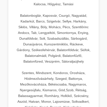
Kalocsa, Hőgyész, Tamási
Balatonboglár, Kaposvár, Csurgó, Nagyatád,
Kadarkút, Barcs, Szigetvár, Sellye, Harkány,
Siklós, Villány, Bóly, Mohács, Pécs, Szentlőrinc
Andocs, Tab, Lengyeltóti, Simontornya, Enying,
Dunaföldvár, Solt, Szabadszállás, Sárbogárd,
Dunaújváros, Kunszentmiklós, Ráckeve,
Gárdony, Székesfehérvár, Balatonföldvár, Siófok,
Balatonalmádi, Polgárdi, Balatonfűzfő,
Balatonfüred, Veszprém, Sátoraljaújhely
Szentes, Mindszent, Kondoros, Orosháza,
Hódmezővásárhely, Szeged, Battonya,
Mezőkovácsháza, Békéscsaba, Nagymaros,
Nyergesújfalu, Kismaros, Göd,Szob, Rétság,
Balassagyarmat, Romhány, Hollókő, Szécsény,
Aszód, Hatvan, Monor, Lajosmizse, Soltvadkert,