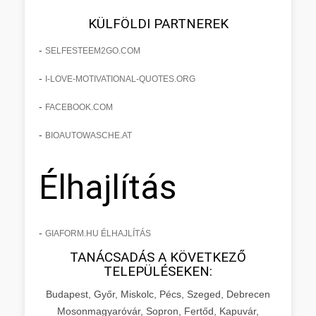
KÜLFÖLDI PARTNEREK
-
SELFESTEEM2GO.COM
-
I-LOVE-MOTIVATIONAL-QUOTES.ORG
-
FACEBOOK.COM
-
BIOAUTOWASCHE.AT
Élhajlítás
-
GIAFORM.HU ÉLHAJLÍTÁS
TANÁCSADÁS A KÖVETKEZŐ
TELEPÜLÉSEKEN:
Budapest, Győr, Miskolc, Pécs, Szeged, Debrecen
Mosonmagyaróvár, Sopron, Fertőd, Kapuvár,