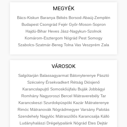
MEGYÉK
Bács-Kiskun
Baranya
Békés
Borsod-Abaúj-Zemplén
Budapest
Csongrád
Fejér
Győr-Moson-Sopron
Hajdú-Bihar
Heves
Jász-Nagykun-Szolnok
Komárom-Esztergom
Nógrád
Pest
Somogy
Szabolcs-Szatmár-Bereg
Tolna
Vas
Veszprém
Zala
VÁROSOK
Salgótarján
Balassagyarmat
Bátonyterenye
Pásztó
Szécsény
Érsekvadkert
Rétság
Diósjenő
Karancslapujtő
Somoskőújfalu
Buják
Jobbágyi
Romhány
Nagyoroszi
Bercel
Mátraverebély
Tar
Karancskeszi
Szurdokpüspöki
Kazár
Mátraterenye
Rimóc
Mátranovák
Nógrádmegyer
Varsány
Palotás
Szendehely
Nagylóc
Mátraszőlős
Karancsalja
Kálló
Ludányhalászi
Drégelypalánk
Nógrád
Etes
Dejtár