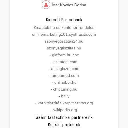
Írta: Kovács Dorina
Kiemelt Partnereink
Kisautok.hu és konténer rendelés
onlinemarketing101.synthasite.com
szonyegtisztitas24.hu
szonyegtisztitas.hu
-
giaform.hu cnc
-
szeptest.com
-
attilaglazer.com
-
ameamed.com
-
onlinebor.hu
-
chiptuning.hu
-
bit.ly
-
kárpittisztítás karpittisztitas.org
-
wikipedia.org
Számítástechnikai partnereink
Külföldi partnerek