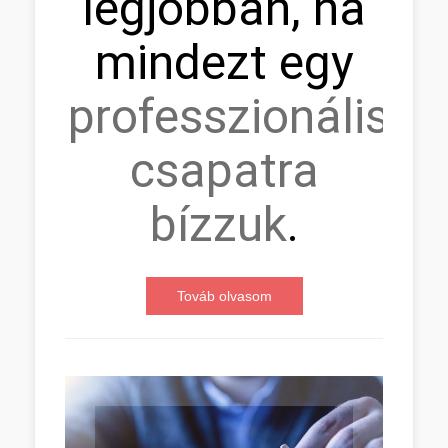
legjobban, ha
mindezt egy
professzionális
csapatra
bízzuk
.
Továb olvasom