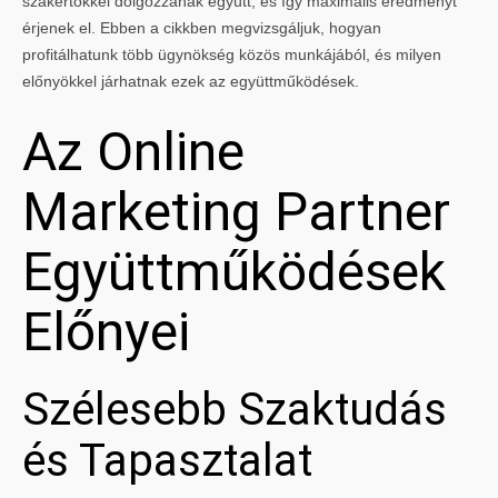
szakértőkkel dolgozzanak együtt, és így maximális eredményt
érjenek el. Ebben a cikkben megvizsgáljuk, hogyan
profitálhatunk több ügynökség közös munkájából, és milyen
előnyökkel járhatnak ezek az együttműködések.
Az Online
Marketing Partner
Együttműködések
Előnyei
Szélesebb Szaktudás
és Tapasztalat