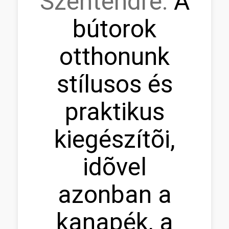
Szentendre:
A
bútorok
otthonunk
stílusos és
praktikus
kiegészítõi,
idõvel
azonban a
kanapék, a