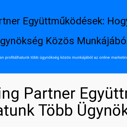
rtner Együttműködések: Hog
gynökség Közös Munkájábó
n profitálhatunk több ügynökség közös munkájából az online marketi
ing Partner Együt
hatunk Több Ügynö