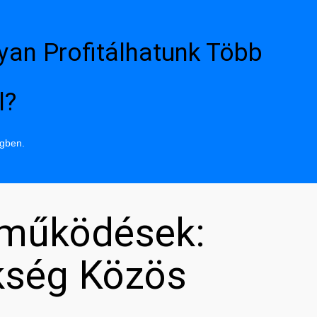
yan Profitálhatunk Több
l?
ngben.
tműködések:
kség Közös