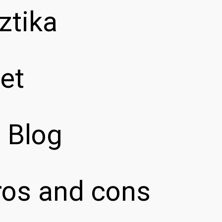
ztika
et
z Blog
pros and cons