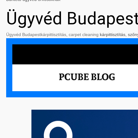
Ügyvéd Budapes
Ügyvéd Budapest
kárpittisztítás
,
carpet cleaning
kárpittisztítás, szőn