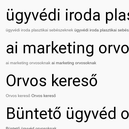
ügyvédi iroda pl
ügyvédi iroda plasztikai sebészeknek
ügyvédi iroda plasztikai sebé
ai marketing orv
ai marketing orvosoknak
ai marketing orvosoknak
Orvos kereső
Orvos kereső
Orvos kereső
Büntető ügyvéd 
Büntető ügyvéd orvosoknak