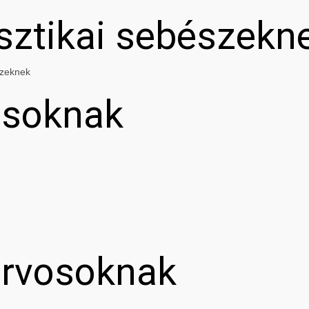
asztikai sebészekn
szeknek
osoknak
orvosoknak