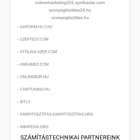
onlinemarketing101.synthasite.com
szonyegtisztitas24.hu
szonyegtisztitas.hu
-
GIAFORM.HU CNC
-
SZEPTEST.COM
-
ATTILAGLAZER.COM
-
AMEAMED.COM
-
ONLINEBOR.HU
-
CHIPTUNING.HU
-
BIT.LY
-
KÁRPITTISZTÍTÁS KARPITTISZTITAS.ORG
-
WIKIPEDIA.ORG
SZÁMÍTÁSTECHNIKAI PARTNEREINK