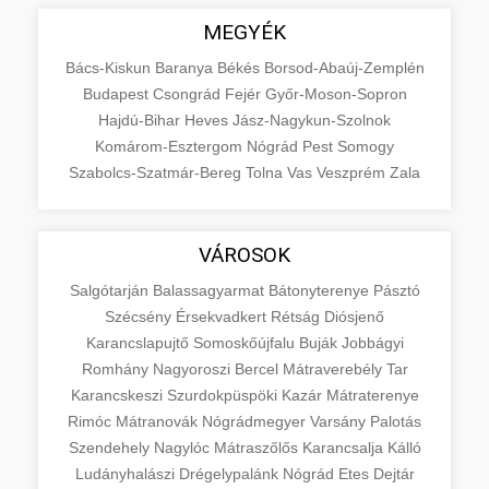
MEGYÉK
Bács-Kiskun
Baranya
Békés
Borsod-Abaúj-Zemplén
Budapest
Csongrád
Fejér
Győr-Moson-Sopron
Hajdú-Bihar
Heves
Jász-Nagykun-Szolnok
Komárom-Esztergom
Nógrád
Pest
Somogy
Szabolcs-Szatmár-Bereg
Tolna
Vas
Veszprém
Zala
VÁROSOK
Salgótarján
Balassagyarmat
Bátonyterenye
Pásztó
Szécsény
Érsekvadkert
Rétság
Diósjenő
Karancslapujtő
Somoskőújfalu
Buják
Jobbágyi
Romhány
Nagyoroszi
Bercel
Mátraverebély
Tar
Karancskeszi
Szurdokpüspöki
Kazár
Mátraterenye
Rimóc
Mátranovák
Nógrádmegyer
Varsány
Palotás
Szendehely
Nagylóc
Mátraszőlős
Karancsalja
Kálló
Ludányhalászi
Drégelypalánk
Nógrád
Etes
Dejtár