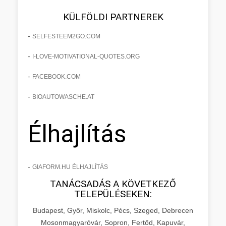
KÜLFÖLDI PARTNEREK
-
SELFESTEEM2GO.COM
-
I-LOVE-MOTIVATIONAL-QUOTES.ORG
-
FACEBOOK.COM
-
BIOAUTOWASCHE.AT
Élhajlítás
-
GIAFORM.HU ÉLHAJLÍTÁS
TANÁCSADÁS A KÖVETKEZŐ
TELEPÜLÉSEKEN:
Budapest, Győr, Miskolc, Pécs, Szeged, Debrecen
Mosonmagyaróvár, Sopron, Fertőd, Kapuvár,