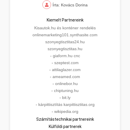
Írta: Kovács Dorina
Kiemelt Partnereink
Kisautok.hu és konténer rendelés
onlinemarketing101.synthasite.com
szonyegtisztitas24.hu
szonyegtisztitas.hu
-
giaform.hu cnc
-
szeptest.com
-
attilaglazer.com
-
ameamed.com
-
onlinebor.hu
-
chiptuning.hu
-
bit.ly
-
kárpittisztítás karpittisztitas.org
-
wikipedia.org
Számítástechnikai partnereink
Külföldi partnerek