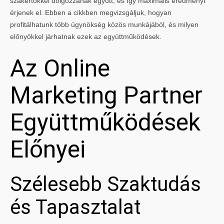
szakértőkkel dolgozzanak együtt, és így maximális eredményt
érjenek el. Ebben a cikkben megvizsgáljuk, hogyan
profitálhatunk több ügynökség közös munkájából, és milyen
előnyökkel járhatnak ezek az együttműködések.
Az Online
Marketing Partner
Együttműködések
Előnyei
Szélesebb Szaktudás
és Tapasztalat