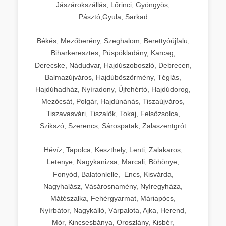
Jászárokszállás, Lőrinci, Gyöngyös,
Pásztó,Gyula, Sarkad
Békés, Mezőberény, Szeghalom, Berettyóújfalu,
Biharkeresztes, Püspökladány, Karcag,
Derecske, Nádudvar, Hajdúszoboszló, Debrecen,
Balmazújváros, Hajdúböszörmény, Téglás,
Hajdúhadház, Nyíradony, Újfehértó, Hajdúdorog,
Mezőcsát, Polgár, Hajdúnánás, Tiszaújváros,
Tiszavasvári, Tiszalök, Tokaj, Felsőzsolca,
Szikszó, Szerencs, Sárospatak, Zalaszentgrót
Hévíz, Tapolca, Keszthely, Lenti, Zalakaros,
Letenye, Nagykanizsa, Marcali, Böhönye,
Fonyód, Balatonlelle, Encs, Kisvárda,
Nagyhalász, Vásárosnamény, Nyíregyháza,
Mátészalka, Fehérgyarmat, Máriapócs,
Nyírbátor, Nagykálló, Várpalota, Ajka, Herend,
Mór, Kincsesbánya, Oroszlány, Kisbér,