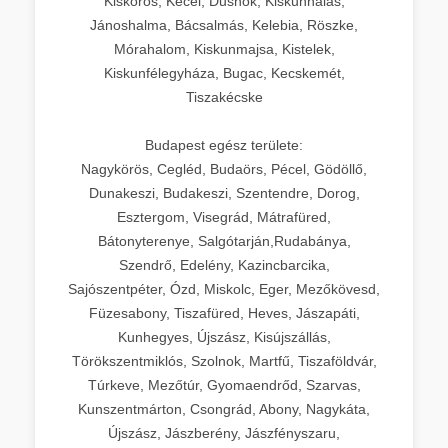
Kiskőrös, Kecel, Dusnok, Kiskunhalas,
Jánoshalma, Bácsalmás, Kelebia, Röszke,
Mórahalom, Kiskunmajsa, Kistelek,
Kiskunfélegyháza, Bugac, Kecskemét,
Tiszakécske
Budapest egész területe:
Nagykörös, Cegléd, Budaörs, Pécel, Gödöllő,
Dunakeszi, Budakeszi, Szentendre, Dorog,
Esztergom, Visegrád, Mátrafüred,
Bátonyterenye, Salgótarján,Rudabánya,
Szendrő, Edelény, Kazincbarcika,
Sajószentpéter, Ózd, Miskolc, Eger, Mezőkövesd,
Füzesabony, Tiszafüred, Heves, Jászapáti,
Kunhegyes, Újszász, Kisújszállás,
Törökszentmiklós, Szolnok, Martfű, Tiszaföldvár,
Túrkeve, Mezőtúr, Gyomaendrőd, Szarvas,
Kunszentmárton, Csongrád, Abony, Nagykáta,
Újszász, Jászberény, Jászfényszaru,