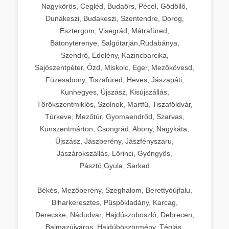
Nagykörös, Cegléd, Budaörs, Pécel, Gödöllő,
Dunakeszi, Budakeszi, Szentendre, Dorog,
Esztergom, Visegrád, Mátrafüred,
Bátonyterenye, Salgótarján,Rudabánya,
Szendrő, Edelény, Kazincbarcika,
Sajószentpéter, Ózd, Miskolc, Eger, Mezőkövesd,
Füzesabony, Tiszafüred, Heves, Jászapáti,
Kunhegyes, Újszász, Kisújszállás,
Törökszentmiklós, Szolnok, Martfű, Tiszaföldvár,
Túrkeve, Mezőtúr, Gyomaendrőd, Szarvas,
Kunszentmárton, Csongrád, Abony, Nagykáta,
Újszász, Jászberény, Jászfényszaru,
Jászárokszállás, Lőrinci, Gyöngyös,
Pásztó,Gyula, Sarkad
Békés, Mezőberény, Szeghalom, Berettyóújfalu,
Biharkeresztes, Püspökladány, Karcag,
Derecske, Nádudvar, Hajdúszoboszló, Debrecen,
Balmazújváros, Hajdúböszörmény, Téglás,