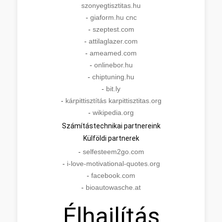
szonyegtisztitas.hu
-
giaform.hu cnc
-
szeptest.com
-
attilaglazer.com
-
ameamed.com
-
onlinebor.hu
-
chiptuning.hu
-
bit.ly
-
kárpittisztítás karpittisztitas.org
-
wikipedia.org
Számítástechnikai partnereink
Külföldi partnerek
-
selfesteem2go.com
-
i-love-motivational-quotes.org
-
facebook.com
-
bioautowasche.at
Élhajlítás