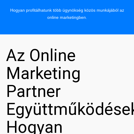
Hogyan profitálhatunk több ügynökség közös munkájából az
online marketingben.
Az Online
Marketing
Partner
Együttműködése
Hogyan