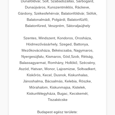
Dunaföldvár, Solt, Szabadszállás, Sárbogárd,
Dunaújváros, Kunszentmiklós, Ráckeve,
Gárdony, Székesfehérvár, Balatonföldvár, Siófok,
Balatonalmádi, Polgárdi, Balatonfűzfő,
Balatonfüred, Veszprém, Sátoraljaújhely
Szentes, Mindszent, Kondoros, Orosháza,
Hódmezővásárhely, Szeged, Battonya,
Mezőkovácsháza, Békéscsaba, Nagymaros,
Nyergesújfalu, Kismaros, Göd,Szob, Rétság,
Balassagyarmat, Romhány, Hollókő, Szécsény,
Aszód, Hatvan, Monor, Lajosmizse, Soltvadkert,
Kiskőrös, Kecel, Dusnok, Kiskunhalas,
Jánoshalma, Bácsalmás, Kelebia, Röszke,
Mórahalom, Kiskunmajsa, Kistelek,
Kiskunfélegyháza, Bugac, Kecskemét,
Tiszakécske
Budapest egész területe: