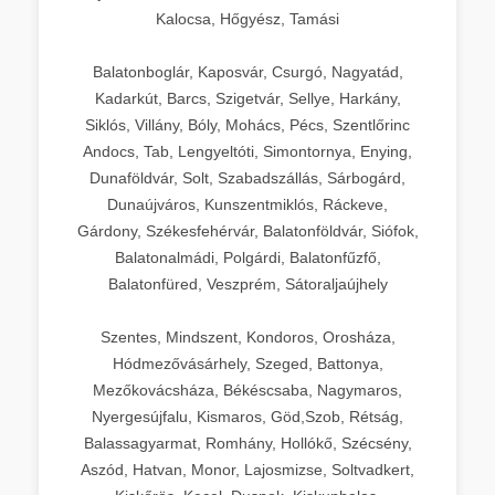
Kalocsa, Hőgyész, Tamási
Balatonboglár, Kaposvár, Csurgó, Nagyatád,
Kadarkút, Barcs, Szigetvár, Sellye, Harkány,
Siklós, Villány, Bóly, Mohács, Pécs, Szentlőrinc
Andocs, Tab, Lengyeltóti, Simontornya, Enying,
Dunaföldvár, Solt, Szabadszállás, Sárbogárd,
Dunaújváros, Kunszentmiklós, Ráckeve,
Gárdony, Székesfehérvár, Balatonföldvár, Siófok,
Balatonalmádi, Polgárdi, Balatonfűzfő,
Balatonfüred, Veszprém, Sátoraljaújhely
Szentes, Mindszent, Kondoros, Orosháza,
Hódmezővásárhely, Szeged, Battonya,
Mezőkovácsháza, Békéscsaba, Nagymaros,
Nyergesújfalu, Kismaros, Göd,Szob, Rétság,
Balassagyarmat, Romhány, Hollókő, Szécsény,
Aszód, Hatvan, Monor, Lajosmizse, Soltvadkert,