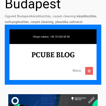
Budapest
Ügyvéd Budapest
kárpittisztítás
,
carpet cleaning
kárpittisztítás,
szőnyegtisztítás, carpet cleaning, plasztika zahnarzt
Hívjon minket: +36 70 629 06 90
Menü