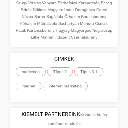
Szügy
Vizslás
Vanyarc
Endrefalva
Karancsság
Ecseg
Szirák
Nőtincs
Magyarnándor
Dorogháza
Cered
Nézsa
Bárna
Ságújfalu
Őrhalom
Borsosberény
Héhalom
Mátraszele
Sóshartyán
Mohora
Csécse
Patak
Karancsberény
Hugyag
Magyargéc
Nógrádsáp
Litke
Mátramindszent
Cserhátsurány
CIMKÉK
marketing
Típus 2
Típus 3 1
internet
internet marketing
KIEMELT PARTNEREINK
Kisautok.hu és
konténer rendelés