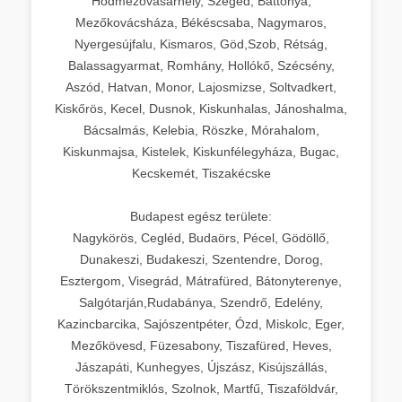
Hódmezővásárhely, Szeged, Battonya,
Mezőkovácsháza, Békéscsaba, Nagymaros,
Nyergesújfalu, Kismaros, Göd,Szob, Rétság,
Balassagyarmat, Romhány, Hollókő, Szécsény,
Aszód, Hatvan, Monor, Lajosmizse, Soltvadkert,
Kiskőrös, Kecel, Dusnok, Kiskunhalas, Jánoshalma,
Bácsalmás, Kelebia, Röszke, Mórahalom,
Kiskunmajsa, Kistelek, Kiskunfélegyháza, Bugac,
Kecskemét, Tiszakécske
Budapest egész területe:
Nagykörös, Cegléd, Budaörs, Pécel, Gödöllő,
Dunakeszi, Budakeszi, Szentendre, Dorog,
Esztergom, Visegrád, Mátrafüred, Bátonyterenye,
Salgótarján,Rudabánya, Szendrő, Edelény,
Kazincbarcika, Sajószentpéter, Ózd, Miskolc, Eger,
Mezőkövesd, Füzesabony, Tiszafüred, Heves,
Jászapáti, Kunhegyes, Újszász, Kisújszállás,
Törökszentmiklós, Szolnok, Martfű, Tiszaföldvár,