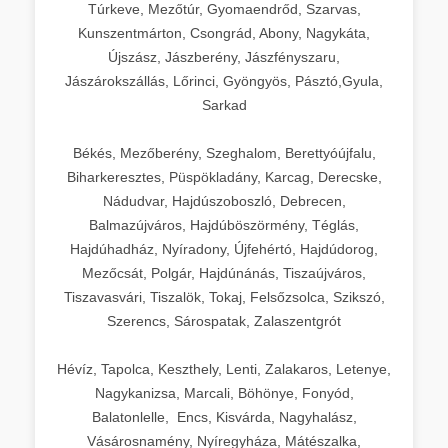
Túrkeve, Mezőtúr, Gyomaendrőd, Szarvas,
Kunszentmárton, Csongrád, Abony, Nagykáta,
Újszász, Jászberény, Jászfényszaru,
Jászárokszállás, Lőrinci, Gyöngyös, Pásztó,Gyula,
Sarkad
Békés, Mezőberény, Szeghalom, Berettyóújfalu,
Biharkeresztes, Püspökladány, Karcag, Derecske,
Nádudvar, Hajdúszoboszló, Debrecen,
Balmazújváros, Hajdúböszörmény, Téglás,
Hajdúhadház, Nyíradony, Újfehértó, Hajdúdorog,
Mezőcsát, Polgár, Hajdúnánás, Tiszaújváros,
Tiszavasvári, Tiszalök, Tokaj, Felsőzsolca, Szikszó,
Szerencs, Sárospatak, Zalaszentgrót
Hévíz, Tapolca, Keszthely, Lenti, Zalakaros, Letenye,
Nagykanizsa, Marcali, Böhönye, Fonyód,
Balatonlelle, Encs, Kisvárda, Nagyhalász,
Vásárosnamény, Nyíregyháza, Mátészalka,