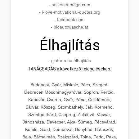
-
selfesteem2go.com
-
i-love-motivational-quotes.org
-
facebook.com
-
bioautowasche.at
Élhajlítás
-
giaform.hu élhajlítás
TANÁCSADÁS a következő településeken:
Budapest, Győr, Miskolc, Pécs, Szeged,
Debrecen Mosonmagyaróvár, Sopron, Fertőd,
Kapuvár, Csorna, Győr, Pápa, Celldömölk,
Sárvár, Kőszeg, Szombathely, Ják, Körmend,
Szentgotthárd, Csepreg, Zalalövő, Vasvár,
Jánosháza, Devecser, Ajka, Sümeg, Pécsvárad,
Komló, Sásd, Dombóvár, Bonyhád, Bátaszék,
Baja, Bácsalmás, Szekszárd, Tolna, Fadd, Paks,