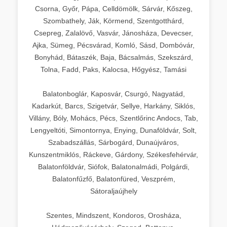
Csorna, Győr, Pápa, Celldömölk, Sárvár, Kőszeg,
Szombathely, Ják, Körmend, Szentgotthárd,
Csepreg, Zalalövő, Vasvár, Jánosháza, Devecser,
Ajka, Sümeg, Pécsvárad, Komló, Sásd, Dombóvár,
Bonyhád, Bátaszék, Baja, Bácsalmás, Szekszárd,
Tolna, Fadd, Paks, Kalocsa, Hőgyész, Tamási
Balatonboglár, Kaposvár, Csurgó, Nagyatád,
Kadarkút, Barcs, Szigetvár, Sellye, Harkány, Siklós,
Villány, Bóly, Mohács, Pécs, Szentlőrinc Andocs, Tab,
Lengyeltóti, Simontornya, Enying, Dunaföldvár, Solt,
Szabadszállás, Sárbogárd, Dunaújváros,
Kunszentmiklós, Ráckeve, Gárdony, Székesfehérvár,
Balatonföldvár, Siófok, Balatonalmádi, Polgárdi,
Balatonfűzfő, Balatonfüred, Veszprém,
Sátoraljaújhely
Szentes, Mindszent, Kondoros, Orosháza,