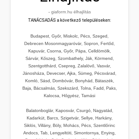
-
giaform.hu élhajlítás
TANÁCSADÁS a következő településeken:
Budapest, Győr, Miskolc, Pécs, Szeged,
Debrecen Mosonmagyaróvár, Sopron, Fertőd,
Kapuvár, Csorna, Győr, Pápa, Celldömölk,
Sárvár, Kőszeg, Szombathely, Ják, Körmend,
Szentgotthárd, Csepreg, Zalalövő, Vasvár,
Jánosháza, Devecser, Ajka, Sümeg, Pécsvárad,
Komló, Sásd, Dombóvár, Bonyhád, Bátaszék,
Baja, Bácsalmás, Szekszárd, Tolna, Fadd, Paks,
Kalocsa, Hőgyész, Tamási
Balatonboglár, Kaposvár, Csurgó, Nagyatád,
Kadarkút, Barcs, Szigetvár, Sellye, Harkány,
Siklós, Villány, Bóly, Mohács, Pécs, Szentlőrinc
Andocs, Tab, Lengyeltóti, Simontornya, Enying,