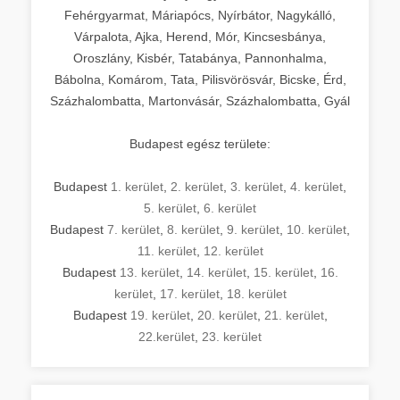
Fehérgyarmat, Máriapócs, Nyírbátor, Nagykálló,
Várpalota, Ajka, Herend, Mór, Kincsesbánya,
Oroszlány, Kisbér, Tatabánya, Pannonhalma,
Bábolna, Komárom, Tata, Pilisvörösvár, Bicske, Érd,
Százhalombatta, Martonvásár, Százhalombatta, Gyál
Budapest egész területe:
Budapest
1. kerület
,
2. kerület
,
3. kerület
,
4. kerület
,
5. kerület
,
6. kerület
Budapest
7. kerület
,
8. kerület
,
9. kerület
,
10. kerület
,
11. kerület
,
12. kerület
Budapest
13. kerület
,
14. kerület
,
15. kerület
,
16.
kerület
,
17. kerület
,
18. kerület
Budapest
19. kerület
,
20. kerület
,
21. kerület
,
22.kerület
,
23. kerület