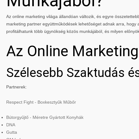
Munkájából?
Az online marketing világa állandóan változik, és egyre összetettebbé
marketing partner együttműködések lehetőséget adnak arra, hogy a 
profitálhatunk több ügynökség közös munkájából, és milyen előnyö
Az Online Marketin
Szélesebb Szaktudás és
Partnerek:
Respect Fight - Boxkesztyűk Műbőr
Bútorgyűjtő - Méretre Gyártott Konyhák
DNA
Gutta