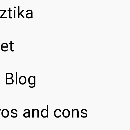
ztika
et
z Blog
pros and cons