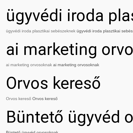
ügyvédi iroda pl
ügyvédi iroda plasztikai sebészeknek
ügyvédi iroda plasztikai sebé
ai marketing orv
ai marketing orvosoknak
ai marketing orvosoknak
Orvos kereső
Orvos kereső
Orvos kereső
Büntető ügyvéd 
Büntető ügyvéd orvosoknak