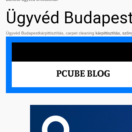
Ügyvéd Budapes
Ügyvéd Budapest
kárpittisztítás
,
carpet cleaning
kárpittisztítás, szőn