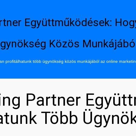
rtner Együttműködések: Hog
gynökség Közös Munkájábó
n profitálhatunk több ügynökség közös munkájából az online marketi
ing Partner Együt
hatunk Több Ügynö