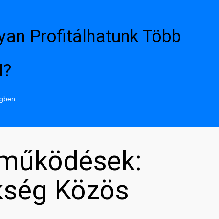
yan Profitálhatunk Több
l?
ngben.
tműködések:
kség Közös