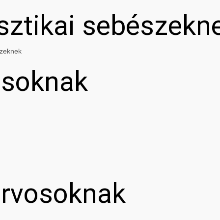
asztikai sebészekn
szeknek
osoknak
orvosoknak