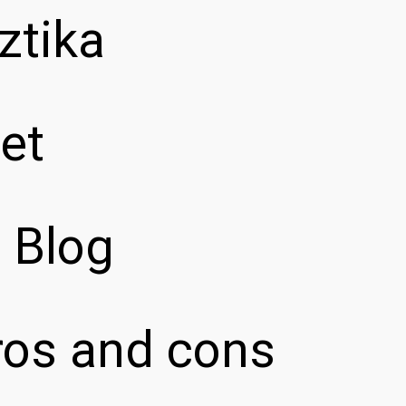
ztika
et
z Blog
pros and cons