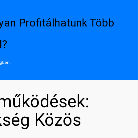
yan Profitálhatunk Több
l?
ngben.
tműködések:
kség Közös