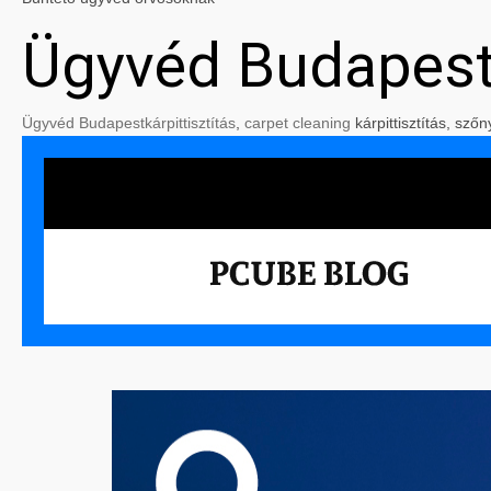
Ügyvéd Budapes
Ügyvéd Budapest
kárpittisztítás
,
carpet cleaning
kárpittisztítás, szőn