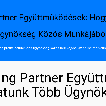
rtner Együttműködések: Hog
gynökség Közös Munkájábó
n profitálhatunk több ügynökség közös munkájából az online marketi
ing Partner Együt
hatunk Több Ügynö