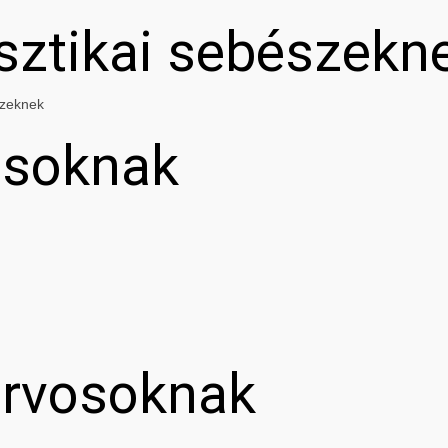
asztikai sebészekn
szeknek
osoknak
orvosoknak