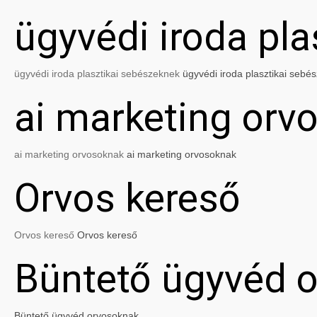
ügyvédi iroda pl
ügyvédi iroda plasztikai sebészeknek
ügyvédi iroda plasztikai sebé
ai marketing orv
ai marketing orvosoknak
ai marketing orvosoknak
Orvos kereső
Orvos kereső
Orvos kereső
Büntető ügyvéd 
Büntető ügyvéd orvosoknak