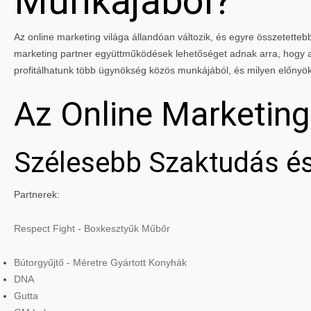
Munkájából?
Az online marketing világa állandóan változik, és egyre összetettebbé
marketing partner együttműködések lehetőséget adnak arra, hogy a 
profitálhatunk több ügynökség közös munkájából, és milyen előnyö
Az Online Marketin
Szélesebb Szaktudás és
Partnerek:
Respect Fight - Boxkesztyűk Műbőr
Bútorgyűjtő - Méretre Gyártott Konyhák
DNA
Gutta