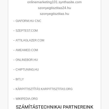
onlinemarketing101.synthasite.com
szonyegtisztitas24.hu
szonyegtisztitas.hu
-
GIAFORM.HU CNC
-
SZEPTEST.COM
-
ATTILAGLAZER.COM
-
AMEAMED.COM
-
ONLINEBOR.HU
-
CHIPTUNING.HU
-
BIT.LY
-
KÁRPITTISZTÍTÁS KARPITTISZTITAS.ORG
-
WIKIPEDIA.ORG
SZÁMÍTÁSTECHNIKAI PARTNEREINK