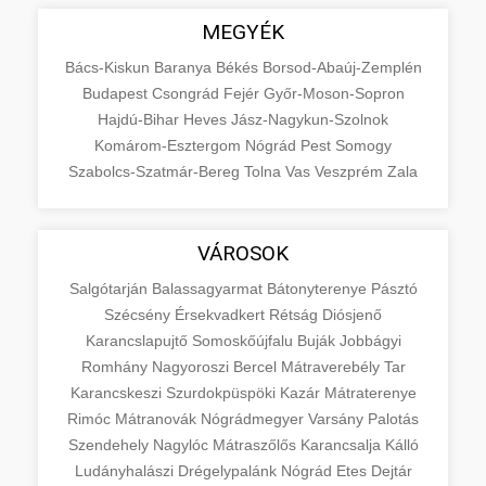
MEGYÉK
Bács-Kiskun
Baranya
Békés
Borsod-Abaúj-Zemplén
Budapest
Csongrád
Fejér
Győr-Moson-Sopron
Hajdú-Bihar
Heves
Jász-Nagykun-Szolnok
Komárom-Esztergom
Nógrád
Pest
Somogy
Szabolcs-Szatmár-Bereg
Tolna
Vas
Veszprém
Zala
VÁROSOK
Salgótarján
Balassagyarmat
Bátonyterenye
Pásztó
Szécsény
Érsekvadkert
Rétság
Diósjenő
Karancslapujtő
Somoskőújfalu
Buják
Jobbágyi
Romhány
Nagyoroszi
Bercel
Mátraverebély
Tar
Karancskeszi
Szurdokpüspöki
Kazár
Mátraterenye
Rimóc
Mátranovák
Nógrádmegyer
Varsány
Palotás
Szendehely
Nagylóc
Mátraszőlős
Karancsalja
Kálló
Ludányhalászi
Drégelypalánk
Nógrád
Etes
Dejtár