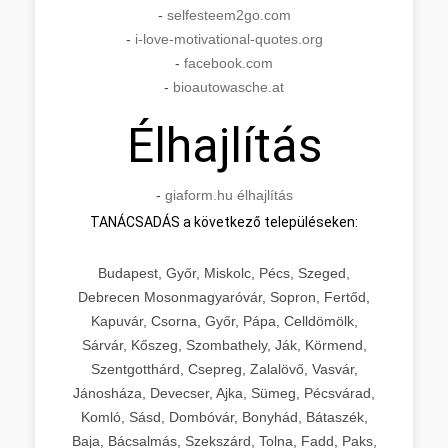
-
selfesteem2go.com
-
i-love-motivational-quotes.org
-
facebook.com
-
bioautowasche.at
Élhajlítás
-
giaform.hu élhajlítás
TANÁCSADÁS a következő településeken:
Budapest, Győr, Miskolc, Pécs, Szeged,
Debrecen Mosonmagyaróvár, Sopron, Fertőd,
Kapuvár, Csorna, Győr, Pápa, Celldömölk,
Sárvár, Kőszeg, Szombathely, Ják, Körmend,
Szentgotthárd, Csepreg, Zalalövő, Vasvár,
Jánosháza, Devecser, Ajka, Sümeg, Pécsvárad,
Komló, Sásd, Dombóvár, Bonyhád, Bátaszék,
Baja, Bácsalmás, Szekszárd, Tolna, Fadd, Paks,