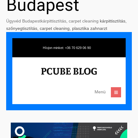
Budapest
Ügyvéd Budapest
kárpittisztítás
,
carpet cleaning
kárpittisztítás,
szőnyegtisztítás, carpet cleaning, plasztika zahnarzt
Hívjon minket: +36 70 629 06 90
Menü