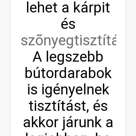
lehet a kárpit
és
szõnyegtisztítás.
A legszebb
bútordarabok
is igényelnek
tisztítást, és
akkor járunk a