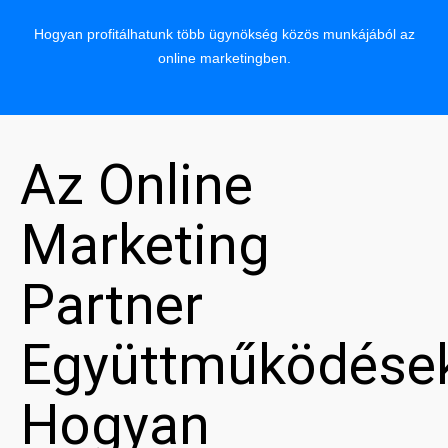
Hogyan profitálhatunk több ügynökség közös munkájából az
online marketingben.
Az Online
Marketing
Partner
Együttműködése
Hogyan