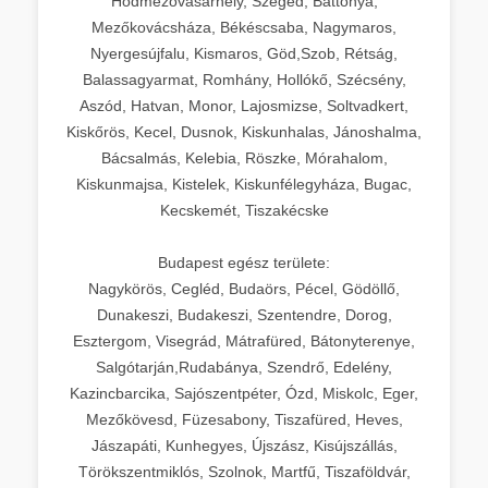
Hódmezővásárhely, Szeged, Battonya,
Mezőkovácsháza, Békéscsaba, Nagymaros,
Nyergesújfalu, Kismaros, Göd,Szob, Rétság,
Balassagyarmat, Romhány, Hollókő, Szécsény,
Aszód, Hatvan, Monor, Lajosmizse, Soltvadkert,
Kiskőrös, Kecel, Dusnok, Kiskunhalas, Jánoshalma,
Bácsalmás, Kelebia, Röszke, Mórahalom,
Kiskunmajsa, Kistelek, Kiskunfélegyháza, Bugac,
Kecskemét, Tiszakécske
Budapest egész területe:
Nagykörös, Cegléd, Budaörs, Pécel, Gödöllő,
Dunakeszi, Budakeszi, Szentendre, Dorog,
Esztergom, Visegrád, Mátrafüred, Bátonyterenye,
Salgótarján,Rudabánya, Szendrő, Edelény,
Kazincbarcika, Sajószentpéter, Ózd, Miskolc, Eger,
Mezőkövesd, Füzesabony, Tiszafüred, Heves,
Jászapáti, Kunhegyes, Újszász, Kisújszállás,
Törökszentmiklós, Szolnok, Martfű, Tiszaföldvár,