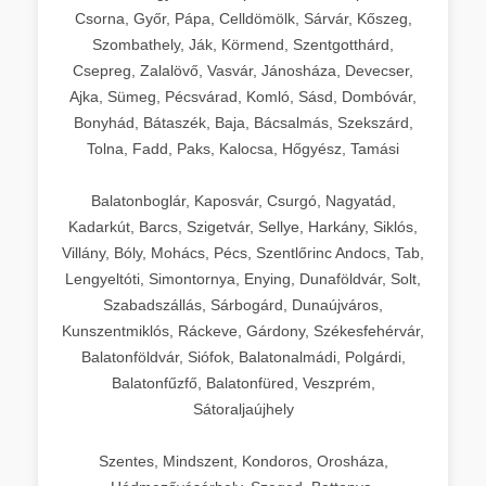
Csorna, Győr, Pápa, Celldömölk, Sárvár, Kőszeg,
Szombathely, Ják, Körmend, Szentgotthárd,
Csepreg, Zalalövő, Vasvár, Jánosháza, Devecser,
Ajka, Sümeg, Pécsvárad, Komló, Sásd, Dombóvár,
Bonyhád, Bátaszék, Baja, Bácsalmás, Szekszárd,
Tolna, Fadd, Paks, Kalocsa, Hőgyész, Tamási
Balatonboglár, Kaposvár, Csurgó, Nagyatád,
Kadarkút, Barcs, Szigetvár, Sellye, Harkány, Siklós,
Villány, Bóly, Mohács, Pécs, Szentlőrinc Andocs, Tab,
Lengyeltóti, Simontornya, Enying, Dunaföldvár, Solt,
Szabadszállás, Sárbogárd, Dunaújváros,
Kunszentmiklós, Ráckeve, Gárdony, Székesfehérvár,
Balatonföldvár, Siófok, Balatonalmádi, Polgárdi,
Balatonfűzfő, Balatonfüred, Veszprém,
Sátoraljaújhely
Szentes, Mindszent, Kondoros, Orosháza,