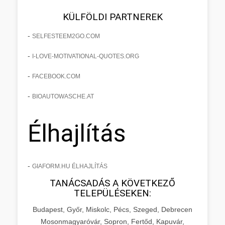
KÜLFÖLDI PARTNEREK
-
SELFESTEEM2GO.COM
-
I-LOVE-MOTIVATIONAL-QUOTES.ORG
-
FACEBOOK.COM
-
BIOAUTOWASCHE.AT
Élhajlítás
-
GIAFORM.HU ÉLHAJLÍTÁS
TANÁCSADÁS A KÖVETKEZŐ
TELEPÜLÉSEKEN:
Budapest, Győr, Miskolc, Pécs, Szeged, Debrecen
Mosonmagyaróvár, Sopron, Fertőd, Kapuvár,