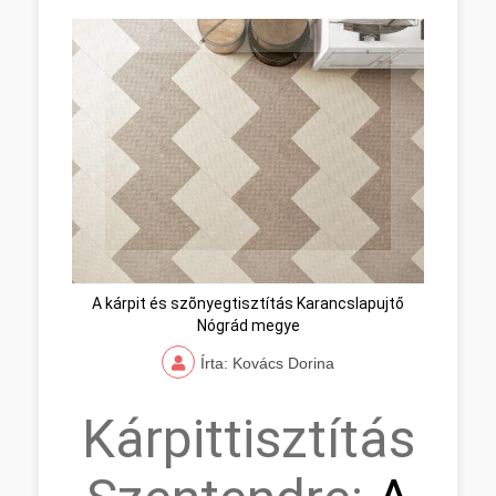
A kárpit és szõnyegtisztítás Karancslapujtő
Nógrád megye
Írta: Kovács Dorina
Kárpittisztítás