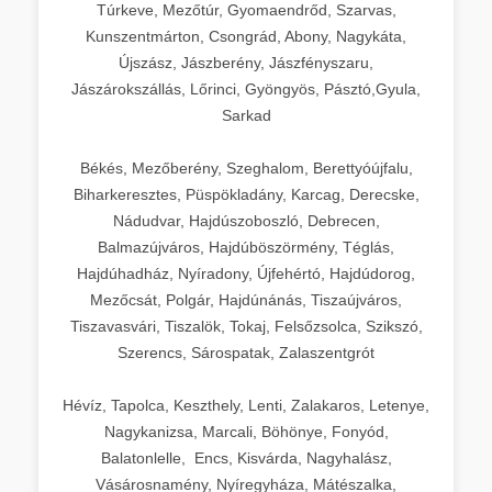
Túrkeve, Mezőtúr, Gyomaendrőd, Szarvas,
Kunszentmárton, Csongrád, Abony, Nagykáta,
Újszász, Jászberény, Jászfényszaru,
Jászárokszállás, Lőrinci, Gyöngyös, Pásztó,Gyula,
Sarkad
Békés, Mezőberény, Szeghalom, Berettyóújfalu,
Biharkeresztes, Püspökladány, Karcag, Derecske,
Nádudvar, Hajdúszoboszló, Debrecen,
Balmazújváros, Hajdúböszörmény, Téglás,
Hajdúhadház, Nyíradony, Újfehértó, Hajdúdorog,
Mezőcsát, Polgár, Hajdúnánás, Tiszaújváros,
Tiszavasvári, Tiszalök, Tokaj, Felsőzsolca, Szikszó,
Szerencs, Sárospatak, Zalaszentgrót
Hévíz, Tapolca, Keszthely, Lenti, Zalakaros, Letenye,
Nagykanizsa, Marcali, Böhönye, Fonyód,
Balatonlelle, Encs, Kisvárda, Nagyhalász,
Vásárosnamény, Nyíregyháza, Mátészalka,