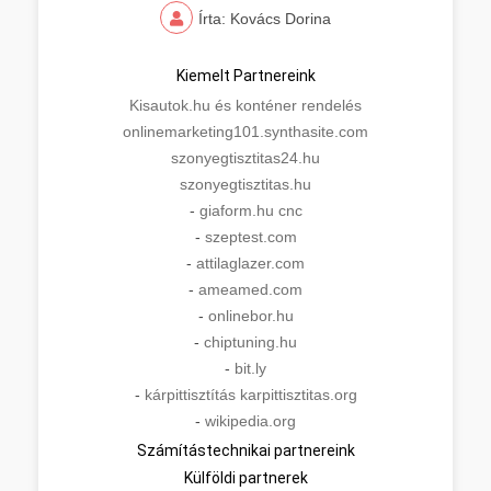
Írta: Kovács Dorina
Kiemelt Partnereink
Kisautok.hu és konténer rendelés
onlinemarketing101.synthasite.com
szonyegtisztitas24.hu
szonyegtisztitas.hu
-
giaform.hu cnc
-
szeptest.com
-
attilaglazer.com
-
ameamed.com
-
onlinebor.hu
-
chiptuning.hu
-
bit.ly
-
kárpittisztítás karpittisztitas.org
-
wikipedia.org
Számítástechnikai partnereink
Külföldi partnerek