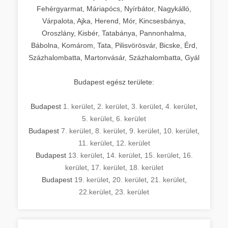
Fehérgyarmat, Máriapócs, Nyírbátor, Nagykálló,
Várpalota, Ajka, Herend, Mór, Kincsesbánya,
Oroszlány, Kisbér, Tatabánya, Pannonhalma,
Bábolna, Komárom, Tata, Pilisvörösvár, Bicske, Érd,
Százhalombatta, Martonvásár, Százhalombatta, Gyál
Budapest egész területe:
Budapest
1. kerület
,
2. kerület
,
3. kerület
,
4. kerület
,
5. kerület
,
6. kerület
Budapest
7. kerület
,
8. kerület
,
9. kerület
,
10. kerület
,
11. kerület
,
12. kerület
Budapest
13. kerület
,
14. kerület
,
15. kerület
,
16.
kerület
,
17. kerület
,
18. kerület
Budapest
19. kerület
,
20. kerület
,
21. kerület
,
22.kerület
,
23. kerület