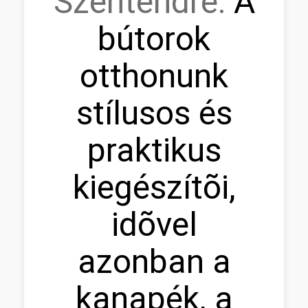
Szentendre:
A
bútorok
otthonunk
stílusos és
praktikus
kiegészítõi,
idõvel
azonban a
kanapék, a