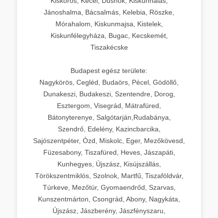
Kiskőrös, Kecel, Dusnok, Kiskunhalas,
Jánoshalma, Bácsalmás, Kelebia, Röszke,
Mórahalom, Kiskunmajsa, Kistelek,
Kiskunfélegyháza, Bugac, Kecskemét,
Tiszakécske
Budapest egész területe:
Nagykörös, Cegléd, Budaörs, Pécel, Gödöllő,
Dunakeszi, Budakeszi, Szentendre, Dorog,
Esztergom, Visegrád, Mátrafüred,
Bátonyterenye, Salgótarján,Rudabánya,
Szendrő, Edelény, Kazincbarcika,
Sajószentpéter, Ózd, Miskolc, Eger, Mezőkövesd,
Füzesabony, Tiszafüred, Heves, Jászapáti,
Kunhegyes, Újszász, Kisújszállás,
Törökszentmiklós, Szolnok, Martfű, Tiszaföldvár,
Túrkeve, Mezőtúr, Gyomaendrőd, Szarvas,
Kunszentmárton, Csongrád, Abony, Nagykáta,
Újszász, Jászberény, Jászfényszaru,