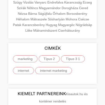
Szügy
Vizslás
Vanyarc
Endrefalva
Karancsság
Ecseg
Szirák
Nőtincs
Magyarnándor
Dorogháza
Cered
Nézsa
Bárna
Ságújfalu
Őrhalom
Borsosberény
Héhalom
Mátraszele
Sóshartyán
Mohora
Csécse
Patak
Karancsberény
Hugyag
Magyargéc
Nógrádsáp
Litke
Mátramindszent
Cserhátsurány
CIMKÉK
marketing
Típus 2
Típus 3 1
internet
internet marketing
KIEMELT PARTNEREINK
Kisautok.hu és
konténer rendelés