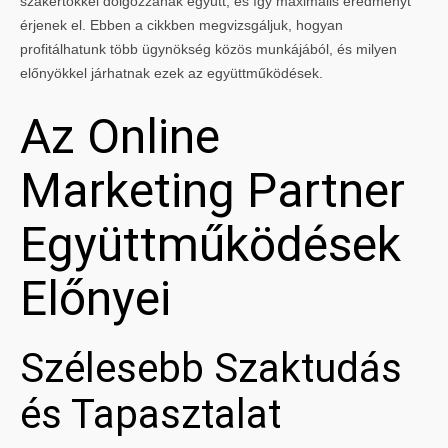
szakértőkkel dolgozzanak együtt, és így maximális eredményt
érjenek el. Ebben a cikkben megvizsgáljuk, hogyan
profitálhatunk több ügynökség közös munkájából, és milyen
előnyökkel járhatnak ezek az együttműködések.
Az Online
Marketing Partner
Együttműködések
Előnyei
Szélesebb Szaktudás
és Tapasztalat