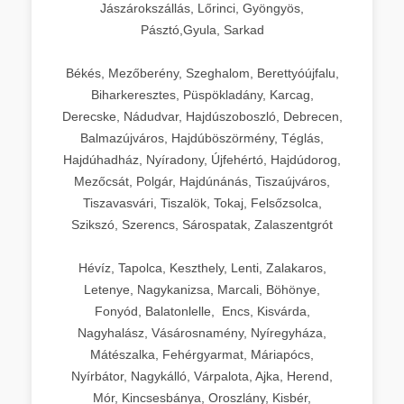
Jászárokszállás, Lőrinci, Gyöngyös,
Pásztó,Gyula, Sarkad
Békés, Mezőberény, Szeghalom, Berettyóújfalu,
Biharkeresztes, Püspökladány, Karcag,
Derecske, Nádudvar, Hajdúszoboszló, Debrecen,
Balmazújváros, Hajdúböszörmény, Téglás,
Hajdúhadház, Nyíradony, Újfehértó, Hajdúdorog,
Mezőcsát, Polgár, Hajdúnánás, Tiszaújváros,
Tiszavasvári, Tiszalök, Tokaj, Felsőzsolca,
Szikszó, Szerencs, Sárospatak, Zalaszentgrót
Hévíz, Tapolca, Keszthely, Lenti, Zalakaros,
Letenye, Nagykanizsa, Marcali, Böhönye,
Fonyód, Balatonlelle, Encs, Kisvárda,
Nagyhalász, Vásárosnamény, Nyíregyháza,
Mátészalka, Fehérgyarmat, Máriapócs,
Nyírbátor, Nagykálló, Várpalota, Ajka, Herend,
Mór, Kincsesbánya, Oroszlány, Kisbér,