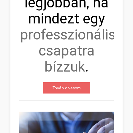
legjobban, ha
mindezt egy
professzionális
csapatra
bízzuk
.
Továb olvasom