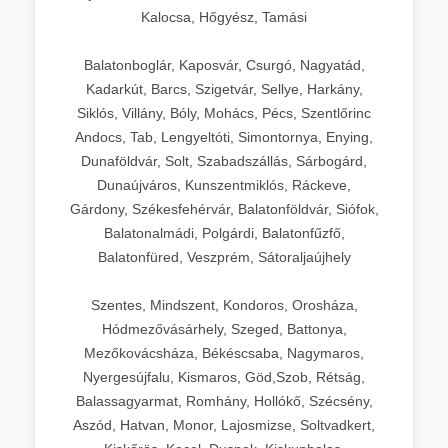
Kalocsa, Hőgyész, Tamási
Balatonboglár, Kaposvár, Csurgó, Nagyatád,
Kadarkút, Barcs, Szigetvár, Sellye, Harkány,
Siklós, Villány, Bóly, Mohács, Pécs, Szentlőrinc
Andocs, Tab, Lengyeltóti, Simontornya, Enying,
Dunaföldvár, Solt, Szabadszállás, Sárbogárd,
Dunaújváros, Kunszentmiklós, Ráckeve,
Gárdony, Székesfehérvár, Balatonföldvár, Siófok,
Balatonalmádi, Polgárdi, Balatonfűzfő,
Balatonfüred, Veszprém, Sátoraljaújhely
Szentes, Mindszent, Kondoros, Orosháza,
Hódmezővásárhely, Szeged, Battonya,
Mezőkovácsháza, Békéscsaba, Nagymaros,
Nyergesújfalu, Kismaros, Göd,Szob, Rétság,
Balassagyarmat, Romhány, Hollókő, Szécsény,
Aszód, Hatvan, Monor, Lajosmizse, Soltvadkert,