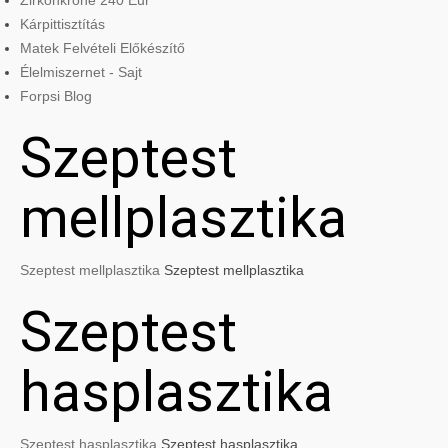
Zirkonkrone 240 Eur
Kárpittisztítás
Matek Felvételi Előkészítő
Élelmiszernet - Sajt
Forpsi Blog
Szeptest
mellplasztika
Szeptest mellplasztika
Szeptest mellplasztika
Szeptest
hasplasztika
Szeptest hasplasztika
Szeptest hasplasztika