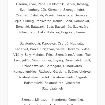
Csorna, Győr, Pápa, Celldömölk, Sárvár, Kőszeg,
Szombathely, Ják, Körmend, Szentgotthárd,
Csepreg, Zalalövő, Vasvár, Jánosháza, Devecser,
Ajka, Sümeg, Pécsvárad, Komló, Sásd, Dombóvár,
Bonyhád, Bátaszék, Baja, Bácsalmás, Szekszárd,
Tolna, Fadd, Paks, Kalocsa, Hőgyész, Tamási
Balatonboglár, Kaposvár, Csurgó, Nagyatád,
Kadarkút, Barcs, Szigetvár, Sellye, Harkány, Siklós,
Villány, Bóly, Mohács, Pécs, Szentlőrinc Andocs, Tab,
Lengyeltóti, Simontornya, Enying, Dunaföldvár, Solt,
Szabadszállás, Sárbogárd, Dunaújváros,
Kunszentmiklós, Ráckeve, Gárdony, Székesfehérvár,
Balatonföldvár, Siófok, Balatonalmádi, Polgárdi,
Balatonfűzfő, Balatonfüred, Veszprém,
Sátoraljaújhely
Szentes, Mindszent, Kondoros, Orosháza,