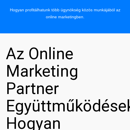
Hogyan profitálhatunk több ügynökség közös munkájából az
online marketingben.
Az Online
Marketing
Partner
Együttműködése
Hogyan