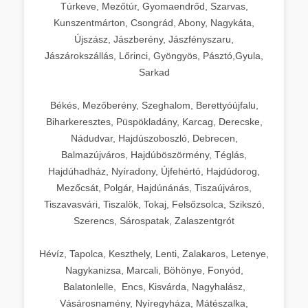
Túrkeve, Mezőtúr, Gyomaendrőd, Szarvas,
Kunszentmárton, Csongrád, Abony, Nagykáta,
Újszász, Jászberény, Jászfényszaru,
Jászárokszállás, Lőrinci, Gyöngyös, Pásztó,Gyula,
Sarkad
Békés, Mezőberény, Szeghalom, Berettyóújfalu,
Biharkeresztes, Püspökladány, Karcag, Derecske,
Nádudvar, Hajdúszoboszló, Debrecen,
Balmazújváros, Hajdúböszörmény, Téglás,
Hajdúhadház, Nyíradony, Újfehértó, Hajdúdorog,
Mezőcsát, Polgár, Hajdúnánás, Tiszaújváros,
Tiszavasvári, Tiszalök, Tokaj, Felsőzsolca, Szikszó,
Szerencs, Sárospatak, Zalaszentgrót
Hévíz, Tapolca, Keszthely, Lenti, Zalakaros, Letenye,
Nagykanizsa, Marcali, Böhönye, Fonyód,
Balatonlelle, Encs, Kisvárda, Nagyhalász,
Vásárosnamény, Nyíregyháza, Mátészalka,