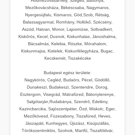
Hódmezővásárhely, Szeged, Battonya,
Mezőkovácsháza, Békéscsaba, Nagymaros,
Nyergesújfalu, Kismaros, Göd,Szob, Rétság,
Balassagyarmat, Romhány, Hollókő, Szécsény,
Aszód, Hatvan, Monor, Lajosmizse, Soltvadkert,
Kiskőrös, Kecel, Dusnok, Kiskunhalas, Jánoshalma,
Bácsalmás, Kelebia, Röszke, Mórahalom,
Kiskunmajsa, Kistelek, Kiskunfélegyháza, Bugac,
Kecskemét, Tiszakécske
Budapest egész területe:
Nagykörös, Cegléd, Budaörs, Pécel, Gödöllő,
Dunakeszi, Budakeszi, Szentendre, Dorog,
Esztergom, Visegrád, Mátrafüred, Bátonyterenye,
Salgótarján,Rudabánya, Szendrő, Edelény,
Kazincbarcika, Sajószentpéter, Ózd, Miskolc, Eger,
Mezőkövesd, Füzesabony, Tiszafüred, Heves,
Jászapáti, Kunhegyes, Újszász, Kisújszállás,
Törökszentmiklós, Szolnok, Martfű, Tiszaföldvár,