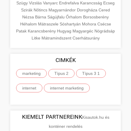
Szügy
Vizslás
Vanyarc
Endrefalva
Karancsság
Ecseg
Szirák
Nőtincs
Magyarnándor
Dorogháza
Cered
Nézsa
Bárna
Ságújfalu
Őrhalom
Borsosberény
Héhalom
Mátraszele
Sóshartyán
Mohora
Csécse
Patak
Karancsberény
Hugyag
Magyargéc
Nógrádsáp
Litke
Mátramindszent
Cserhátsurány
CIMKÉK
marketing
Típus 2
Típus 3 1
internet
internet marketing
KIEMELT PARTNEREINK
Kisautok.hu és
konténer rendelés