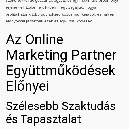
szakértőkkel dolgozzanak együtt, és így maximális eredményt
érjenek el. Ebben a cikkben megvizsgáljuk, hogyan
profitálhatunk több ügynökség közös munkájából, és milyen
előnyökkel járhatnak ezek az együttműködések.
Az Online
Marketing Partner
Együttműködések
Előnyei
Szélesebb Szaktudás
és Tapasztalat