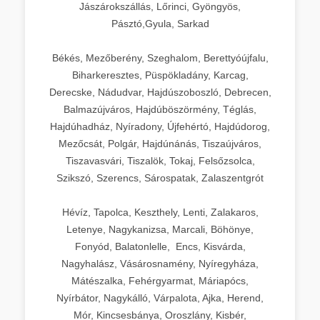
Jászárokszállás, Lőrinci, Gyöngyös,
Pásztó,Gyula, Sarkad
Békés, Mezőberény, Szeghalom, Berettyóújfalu,
Biharkeresztes, Püspökladány, Karcag,
Derecske, Nádudvar, Hajdúszoboszló, Debrecen,
Balmazújváros, Hajdúböszörmény, Téglás,
Hajdúhadház, Nyíradony, Újfehértó, Hajdúdorog,
Mezőcsát, Polgár, Hajdúnánás, Tiszaújváros,
Tiszavasvári, Tiszalök, Tokaj, Felsőzsolca,
Szikszó, Szerencs, Sárospatak, Zalaszentgrót
Hévíz, Tapolca, Keszthely, Lenti, Zalakaros,
Letenye, Nagykanizsa, Marcali, Böhönye,
Fonyód, Balatonlelle, Encs, Kisvárda,
Nagyhalász, Vásárosnamény, Nyíregyháza,
Mátészalka, Fehérgyarmat, Máriapócs,
Nyírbátor, Nagykálló, Várpalota, Ajka, Herend,
Mór, Kincsesbánya, Oroszlány, Kisbér,