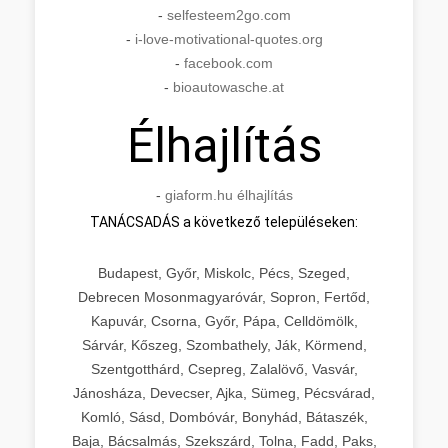
-
selfesteem2go.com
-
i-love-motivational-quotes.org
-
facebook.com
-
bioautowasche.at
Élhajlítás
-
giaform.hu élhajlítás
TANÁCSADÁS a következő településeken:
Budapest, Győr, Miskolc, Pécs, Szeged,
Debrecen Mosonmagyaróvár, Sopron, Fertőd,
Kapuvár, Csorna, Győr, Pápa, Celldömölk,
Sárvár, Kőszeg, Szombathely, Ják, Körmend,
Szentgotthárd, Csepreg, Zalalövő, Vasvár,
Jánosháza, Devecser, Ajka, Sümeg, Pécsvárad,
Komló, Sásd, Dombóvár, Bonyhád, Bátaszék,
Baja, Bácsalmás, Szekszárd, Tolna, Fadd, Paks,