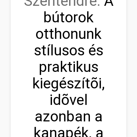
Szentendre:
A
bútorok
otthonunk
stílusos és
praktikus
kiegészítõi,
idõvel
azonban a
kanapék, a