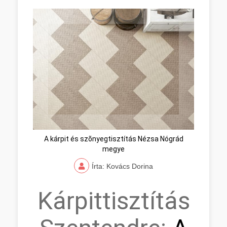
A kárpit és szõnyegtisztítás Nézsa Nógrád
megye
Írta: Kovács Dorina
Kárpittisztítás