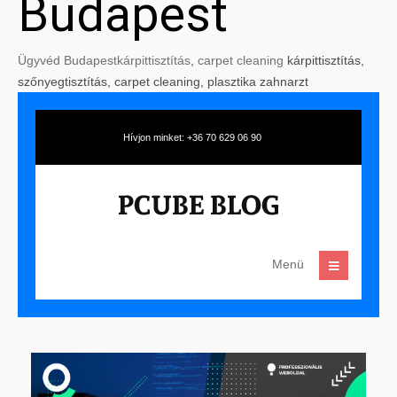
Budapest
Ügyvéd Budapest
kárpittisztítás
,
carpet cleaning
kárpittisztítás,
szőnyegtisztítás, carpet cleaning, plasztika zahnarzt
Hívjon minket: +36 70 629 06 90
Menü