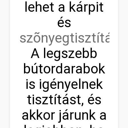
lehet a kárpit
és
szõnyegtisztítás.
A legszebb
bútordarabok
is igényelnek
tisztítást, és
akkor járunk a