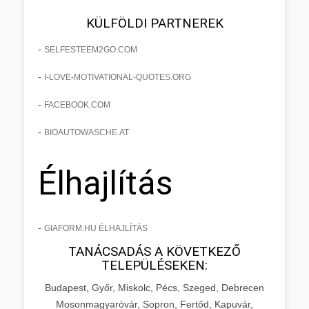
KÜLFÖLDI PARTNEREK
-
SELFESTEEM2GO.COM
-
I-LOVE-MOTIVATIONAL-QUOTES.ORG
-
FACEBOOK.COM
-
BIOAUTOWASCHE.AT
Élhajlítás
-
GIAFORM.HU ÉLHAJLÍTÁS
TANÁCSADÁS A KÖVETKEZŐ
TELEPÜLÉSEKEN:
Budapest, Győr, Miskolc, Pécs, Szeged, Debrecen
Mosonmagyaróvár, Sopron, Fertőd, Kapuvár,