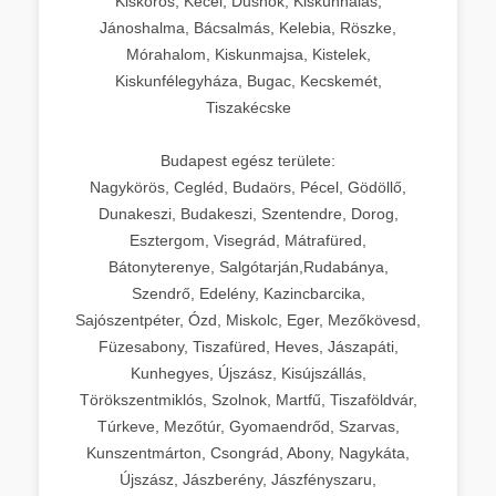
Kiskőrös, Kecel, Dusnok, Kiskunhalas,
Jánoshalma, Bácsalmás, Kelebia, Röszke,
Mórahalom, Kiskunmajsa, Kistelek,
Kiskunfélegyháza, Bugac, Kecskemét,
Tiszakécske
Budapest egész területe:
Nagykörös, Cegléd, Budaörs, Pécel, Gödöllő,
Dunakeszi, Budakeszi, Szentendre, Dorog,
Esztergom, Visegrád, Mátrafüred,
Bátonyterenye, Salgótarján,Rudabánya,
Szendrő, Edelény, Kazincbarcika,
Sajószentpéter, Ózd, Miskolc, Eger, Mezőkövesd,
Füzesabony, Tiszafüred, Heves, Jászapáti,
Kunhegyes, Újszász, Kisújszállás,
Törökszentmiklós, Szolnok, Martfű, Tiszaföldvár,
Túrkeve, Mezőtúr, Gyomaendrőd, Szarvas,
Kunszentmárton, Csongrád, Abony, Nagykáta,
Újszász, Jászberény, Jászfényszaru,