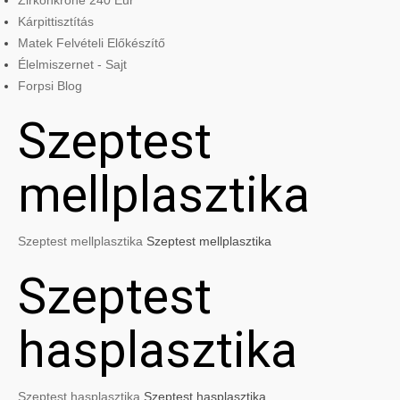
Zirkonkrone 240 Eur
Kárpittisztítás
Matek Felvételi Előkészítő
Élelmiszernet - Sajt
Forpsi Blog
Szeptest
mellplasztika
Szeptest mellplasztika
Szeptest mellplasztika
Szeptest
hasplasztika
Szeptest hasplasztika
Szeptest hasplasztika