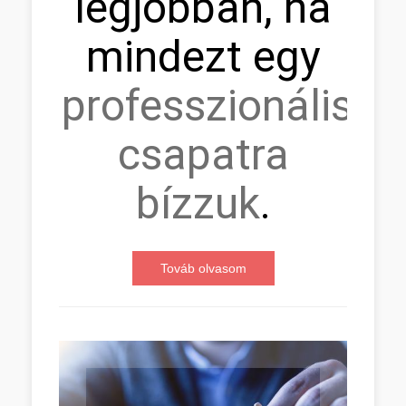
legjobban, ha
mindezt egy
professzionális
csapatra
bízzuk
.
Továb olvasom