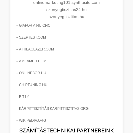
onlinemarketing101.synthasite.com
szonyegtisztitas24.hu
szonyegtisztitas.hu
-
GIAFORM.HU CNC
-
SZEPTEST.COM
-
ATTILAGLAZER.COM
-
AMEAMED.COM
-
ONLINEBOR.HU
-
CHIPTUNING.HU
-
BIT.LY
-
KÁRPITTISZTÍTÁS KARPITTISZTITAS.ORG
-
WIKIPEDIA.ORG
SZÁMÍTÁSTECHNIKAI PARTNEREINK