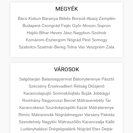
MEGYÉK
Bács-Kiskun
Baranya
Békés
Borsod-Abaúj-Zemplén
Budapest
Csongrád
Fejér
Győr-Moson-Sopron
Hajdú-Bihar
Heves
Jász-Nagykun-Szolnok
Komárom-Esztergom
Nógrád
Pest
Somogy
Szabolcs-Szatmár-Bereg
Tolna
Vas
Veszprém
Zala
VÁROSOK
Salgótarján
Balassagyarmat
Bátonyterenye
Pásztó
Szécsény
Érsekvadkert
Rétság
Diósjenő
Karancslapujtő
Somoskőújfalu
Buják
Jobbágyi
Romhány
Nagyoroszi
Bercel
Mátraverebély
Tar
Karancskeszi
Szurdokpüspöki
Kazár
Mátraterenye
Rimóc
Mátranovák
Nógrádmegyer
Varsány
Palotás
Szendehely
Nagylóc
Mátraszőlős
Karancsalja
Kálló
Ludányhalászi
Drégelypalánk
Nógrád
Etes
Dejtár