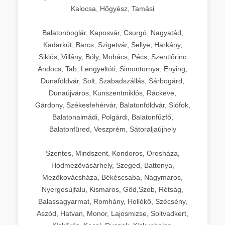
Kalocsa, Hőgyész, Tamási
Balatonboglár, Kaposvár, Csurgó, Nagyatád,
Kadarkút, Barcs, Szigetvár, Sellye, Harkány,
Siklós, Villány, Bóly, Mohács, Pécs, Szentlőrinc
Andocs, Tab, Lengyeltóti, Simontornya, Enying,
Dunaföldvár, Solt, Szabadszállás, Sárbogárd,
Dunaújváros, Kunszentmiklós, Ráckeve,
Gárdony, Székesfehérvár, Balatonföldvár, Siófok,
Balatonalmádi, Polgárdi, Balatonfűzfő,
Balatonfüred, Veszprém, Sátoraljaújhely
Szentes, Mindszent, Kondoros, Orosháza,
Hódmezővásárhely, Szeged, Battonya,
Mezőkovácsháza, Békéscsaba, Nagymaros,
Nyergesújfalu, Kismaros, Göd,Szob, Rétság,
Balassagyarmat, Romhány, Hollókő, Szécsény,
Aszód, Hatvan, Monor, Lajosmizse, Soltvadkert,