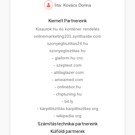
Írta: Kovács Dorina
Kiemelt Partnereink
Kisautok.hu és konténer rendelés
onlinemarketing101.synthasite.com
szonyegtisztitas24.hu
szonyegtisztitas.hu
-
giaform.hu cnc
-
szeptest.com
-
attilaglazer.com
-
ameamed.com
-
onlinebor.hu
-
chiptuning.hu
-
bit.ly
-
kárpittisztítás karpittisztitas.org
-
wikipedia.org
Számítástechnikai partnereink
Külföldi partnerek