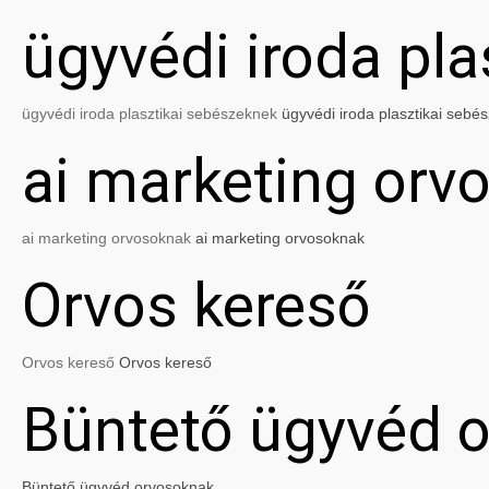
ügyvédi iroda pl
ügyvédi iroda plasztikai sebészeknek
ügyvédi iroda plasztikai sebé
ai marketing orv
ai marketing orvosoknak
ai marketing orvosoknak
Orvos kereső
Orvos kereső
Orvos kereső
Büntető ügyvéd 
Büntető ügyvéd orvosoknak