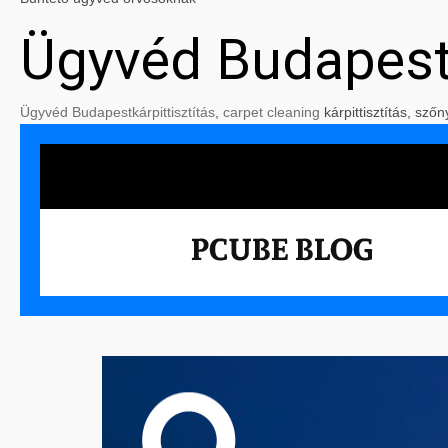
Ügyvéd Budapes
Ügyvéd Budapest
kárpittisztítás
,
carpet cleaning
kárpittisztítás, szőn