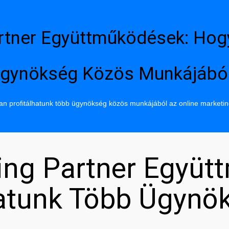
rtner Együttműködések: Hog
gynökség Közös Munkájábó
n profitálhatunk több ügynökség közös munkájából az online marketi
ing Partner Együt
hatunk Több Ügynö