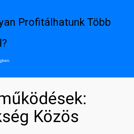
yan Profitálhatunk Több
l?
ngben.
tműködések:
kség Közös