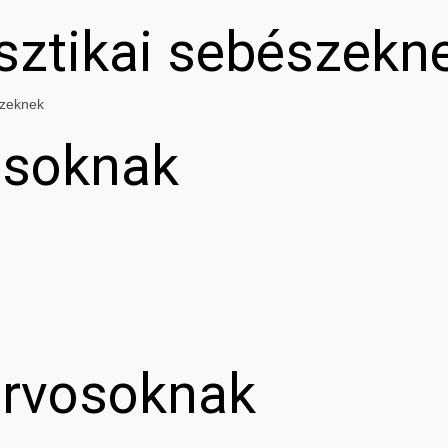
asztikai sebészekn
szeknek
osoknak
orvosoknak