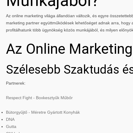
Munkájából?
Az online marketing világa állandóan változik, és egyre összetettebbé
marketing partner együttműködések lehetőséget adnak arra, hogy a 
profitálhatunk több ügynökség közös munkájából, és milyen előnyö
Az Online Marketin
Szélesebb Szaktudás és
Partnerek:
Respect Fight - Boxkesztyűk Műbőr
Bútorgyűjtő - Méretre Gyártott Konyhák
DNA
Gutta