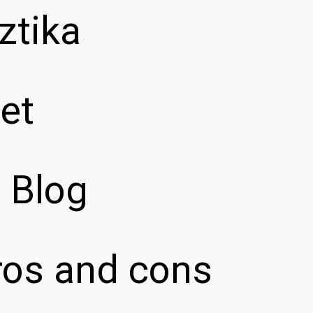
ztika
et
z Blog
pros and cons