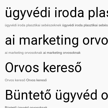
ügyvédi iroda pl
ügyvédi iroda plasztikai sebészeknek
ügyvédi iroda plasztikai sebé
ai marketing orv
ai marketing orvosoknak
ai marketing orvosoknak
Orvos kereső
Orvos kereső
Orvos kereső
Büntető ügyvéd 
Büntető ügyvéd orvosoknak