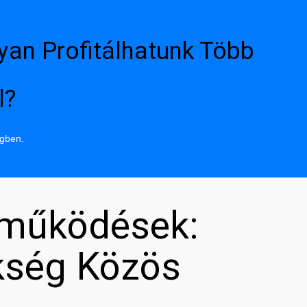
yan Profitálhatunk Több
l?
ngben.
tműködések:
kség Közös