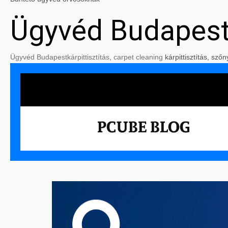
Ügyvéd Budapes
Ügyvéd Budapest
kárpittisztítás
,
carpet cleaning
kárpittisztítás, szőn