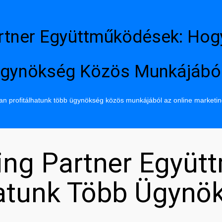
rtner Együttműködések: Hog
gynökség Közös Munkájábó
n profitálhatunk több ügynökség közös munkájából az online marketi
ing Partner Együt
hatunk Több Ügynö