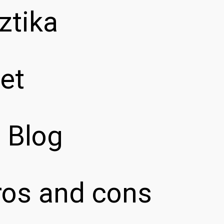
ztika
et
z Blog
pros and cons