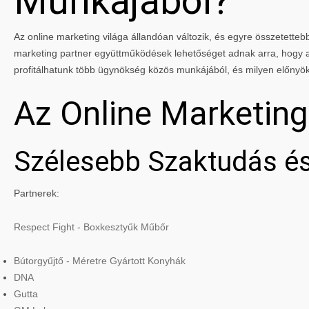
Munkájából?
Az online marketing világa állandóan változik, és egyre összetettebbé
marketing partner együttműködések lehetőséget adnak arra, hogy a 
profitálhatunk több ügynökség közös munkájából, és milyen előnyö
Az Online Marketin
Szélesebb Szaktudás és
Partnerek:
Respect Fight - Boxkesztyűk Műbőr
Bútorgyűjtő - Méretre Gyártott Konyhák
DNA
Gutta