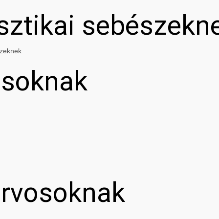
asztikai sebészekn
szeknek
osoknak
orvosoknak