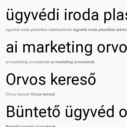
ügyvédi iroda pl
ügyvédi iroda plasztikai sebészeknek
ügyvédi iroda plasztikai sebé
ai marketing orv
ai marketing orvosoknak
ai marketing orvosoknak
Orvos kereső
Orvos kereső
Orvos kereső
Büntető ügyvéd 
Büntető ügyvéd orvosoknak