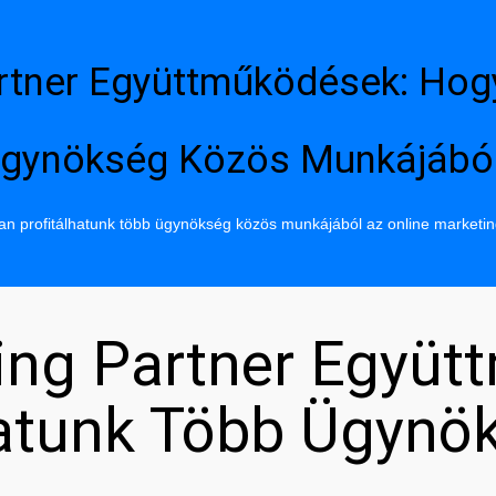
rtner Együttműködések: Hog
gynökség Közös Munkájábó
n profitálhatunk több ügynökség közös munkájából az online marketi
ing Partner Együt
hatunk Több Ügynö