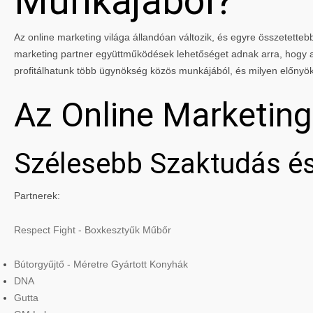
Munkájából?
Az online marketing világa állandóan változik, és egyre összetettebbé
marketing partner együttműködések lehetőséget adnak arra, hogy a 
profitálhatunk több ügynökség közös munkájából, és milyen előnyö
Az Online Marketin
Szélesebb Szaktudás és
Partnerek:
Respect Fight - Boxkesztyűk Műbőr
Bútorgyűjtő - Méretre Gyártott Konyhák
DNA
Gutta