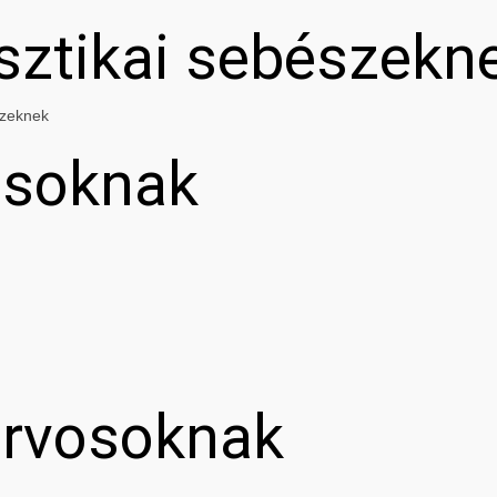
asztikai sebészekn
szeknek
osoknak
orvosoknak