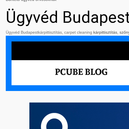
Ügyvéd Budapes
Ügyvéd Budapest
kárpittisztítás
,
carpet cleaning
kárpittisztítás, szőn