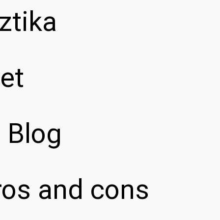
ztika
et
z Blog
pros and cons