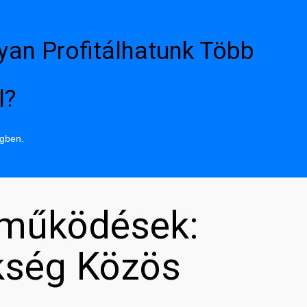
yan Profitálhatunk Több
l?
ngben.
tműködések:
kség Közös