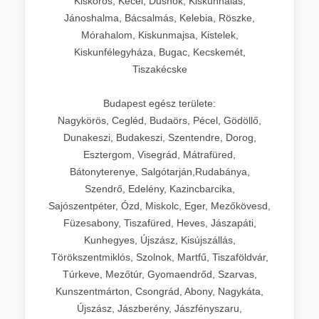
Kiskőrös, Kecel, Dusnok, Kiskunhalas,
Jánoshalma, Bácsalmás, Kelebia, Röszke,
Mórahalom, Kiskunmajsa, Kistelek,
Kiskunfélegyháza, Bugac, Kecskemét,
Tiszakécske
Budapest egész területe:
Nagykörös, Cegléd, Budaörs, Pécel, Gödöllő,
Dunakeszi, Budakeszi, Szentendre, Dorog,
Esztergom, Visegrád, Mátrafüred,
Bátonyterenye, Salgótarján,Rudabánya,
Szendrő, Edelény, Kazincbarcika,
Sajószentpéter, Ózd, Miskolc, Eger, Mezőkövesd,
Füzesabony, Tiszafüred, Heves, Jászapáti,
Kunhegyes, Újszász, Kisújszállás,
Törökszentmiklós, Szolnok, Martfű, Tiszaföldvár,
Túrkeve, Mezőtúr, Gyomaendrőd, Szarvas,
Kunszentmárton, Csongrád, Abony, Nagykáta,
Újszász, Jászberény, Jászfényszaru,