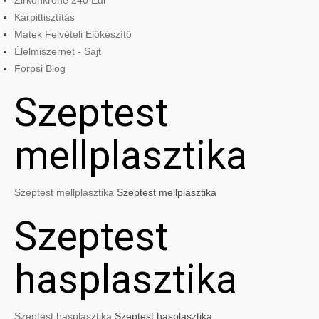
Zirkonkrone 240 Eur
Kárpittisztítás
Matek Felvételi Előkészítő
Élelmiszernet - Sajt
Forpsi Blog
Szeptest
mellplasztika
Szeptest mellplasztika
Szeptest mellplasztika
Szeptest
hasplasztika
Szeptest hasplasztika
Szeptest hasplasztika