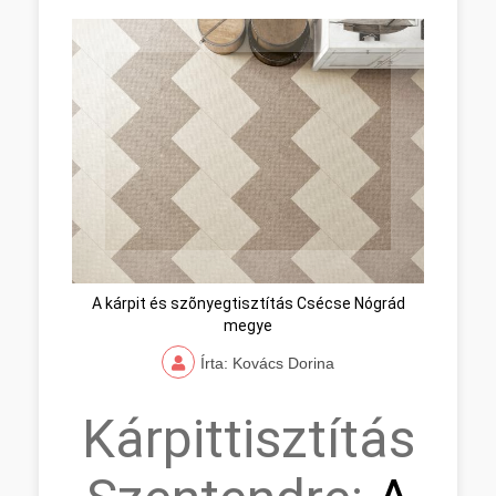
A kárpit és szõnyegtisztítás Csécse Nógrád
megye
Írta: Kovács Dorina
Kárpittisztítás