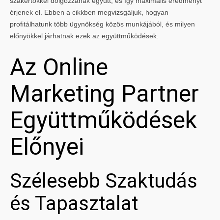
szakértőkkel dolgozzanak együtt, és így maximális eredményt
érjenek el. Ebben a cikkben megvizsgáljuk, hogyan
profitálhatunk több ügynökség közös munkájából, és milyen
előnyökkel járhatnak ezek az együttműködések.
Az Online
Marketing Partner
Együttműködések
Előnyei
Szélesebb Szaktudás
és Tapasztalat