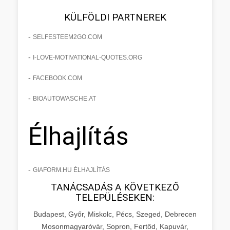
KÜLFÖLDI PARTNEREK
-
SELFESTEEM2GO.COM
-
I-LOVE-MOTIVATIONAL-QUOTES.ORG
-
FACEBOOK.COM
-
BIOAUTOWASCHE.AT
Élhajlítás
-
GIAFORM.HU ÉLHAJLÍTÁS
TANÁCSADÁS A KÖVETKEZŐ
TELEPÜLÉSEKEN:
Budapest, Győr, Miskolc, Pécs, Szeged, Debrecen
Mosonmagyaróvár, Sopron, Fertőd, Kapuvár,