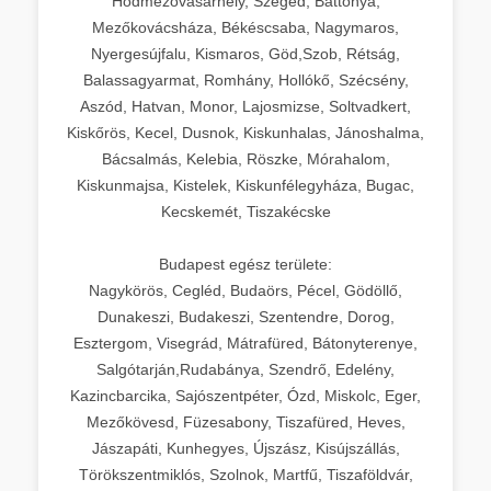
Hódmezővásárhely, Szeged, Battonya,
Mezőkovácsháza, Békéscsaba, Nagymaros,
Nyergesújfalu, Kismaros, Göd,Szob, Rétság,
Balassagyarmat, Romhány, Hollókő, Szécsény,
Aszód, Hatvan, Monor, Lajosmizse, Soltvadkert,
Kiskőrös, Kecel, Dusnok, Kiskunhalas, Jánoshalma,
Bácsalmás, Kelebia, Röszke, Mórahalom,
Kiskunmajsa, Kistelek, Kiskunfélegyháza, Bugac,
Kecskemét, Tiszakécske
Budapest egész területe:
Nagykörös, Cegléd, Budaörs, Pécel, Gödöllő,
Dunakeszi, Budakeszi, Szentendre, Dorog,
Esztergom, Visegrád, Mátrafüred, Bátonyterenye,
Salgótarján,Rudabánya, Szendrő, Edelény,
Kazincbarcika, Sajószentpéter, Ózd, Miskolc, Eger,
Mezőkövesd, Füzesabony, Tiszafüred, Heves,
Jászapáti, Kunhegyes, Újszász, Kisújszállás,
Törökszentmiklós, Szolnok, Martfű, Tiszaföldvár,