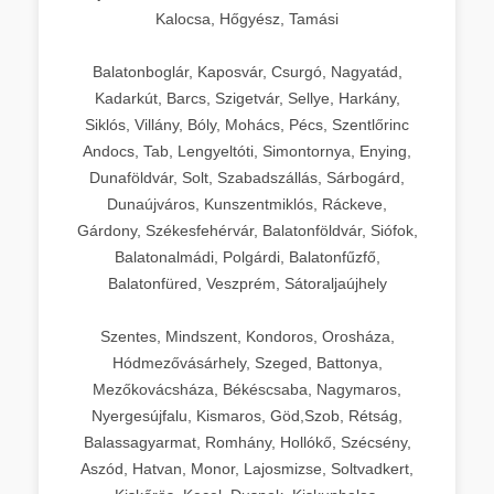
Kalocsa, Hőgyész, Tamási
Balatonboglár, Kaposvár, Csurgó, Nagyatád,
Kadarkút, Barcs, Szigetvár, Sellye, Harkány,
Siklós, Villány, Bóly, Mohács, Pécs, Szentlőrinc
Andocs, Tab, Lengyeltóti, Simontornya, Enying,
Dunaföldvár, Solt, Szabadszállás, Sárbogárd,
Dunaújváros, Kunszentmiklós, Ráckeve,
Gárdony, Székesfehérvár, Balatonföldvár, Siófok,
Balatonalmádi, Polgárdi, Balatonfűzfő,
Balatonfüred, Veszprém, Sátoraljaújhely
Szentes, Mindszent, Kondoros, Orosháza,
Hódmezővásárhely, Szeged, Battonya,
Mezőkovácsháza, Békéscsaba, Nagymaros,
Nyergesújfalu, Kismaros, Göd,Szob, Rétság,
Balassagyarmat, Romhány, Hollókő, Szécsény,
Aszód, Hatvan, Monor, Lajosmizse, Soltvadkert,