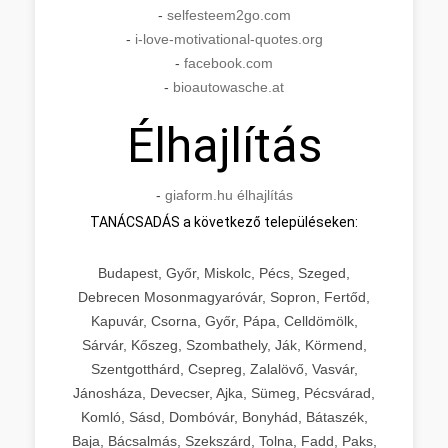
-
selfesteem2go.com
-
i-love-motivational-quotes.org
-
facebook.com
-
bioautowasche.at
Élhajlítás
-
giaform.hu élhajlítás
TANÁCSADÁS a következő településeken:
Budapest, Győr, Miskolc, Pécs, Szeged,
Debrecen Mosonmagyaróvár, Sopron, Fertőd,
Kapuvár, Csorna, Győr, Pápa, Celldömölk,
Sárvár, Kőszeg, Szombathely, Ják, Körmend,
Szentgotthárd, Csepreg, Zalalövő, Vasvár,
Jánosháza, Devecser, Ajka, Sümeg, Pécsvárad,
Komló, Sásd, Dombóvár, Bonyhád, Bátaszék,
Baja, Bácsalmás, Szekszárd, Tolna, Fadd, Paks,