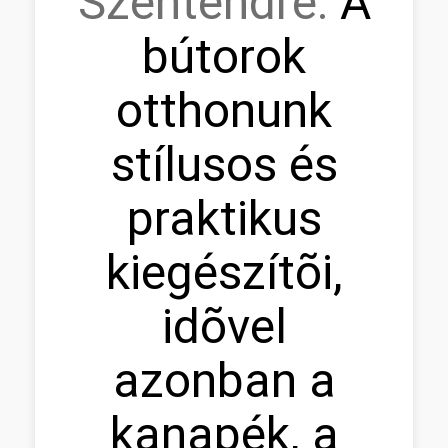
Szentendre:
A
bútorok
otthonunk
stílusos és
praktikus
kiegészítõi,
idõvel
azonban a
kanapék, a