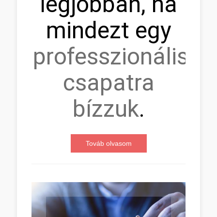
legjobban, ha
mindezt egy
professzionális
csapatra
bízzuk
.
Továb olvasom