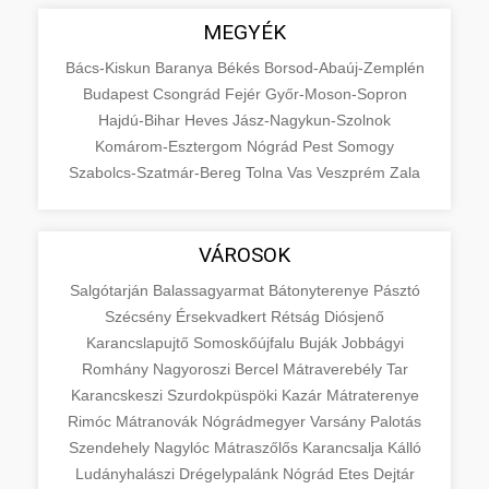
MEGYÉK
Bács-Kiskun
Baranya
Békés
Borsod-Abaúj-Zemplén
Budapest
Csongrád
Fejér
Győr-Moson-Sopron
Hajdú-Bihar
Heves
Jász-Nagykun-Szolnok
Komárom-Esztergom
Nógrád
Pest
Somogy
Szabolcs-Szatmár-Bereg
Tolna
Vas
Veszprém
Zala
VÁROSOK
Salgótarján
Balassagyarmat
Bátonyterenye
Pásztó
Szécsény
Érsekvadkert
Rétság
Diósjenő
Karancslapujtő
Somoskőújfalu
Buják
Jobbágyi
Romhány
Nagyoroszi
Bercel
Mátraverebély
Tar
Karancskeszi
Szurdokpüspöki
Kazár
Mátraterenye
Rimóc
Mátranovák
Nógrádmegyer
Varsány
Palotás
Szendehely
Nagylóc
Mátraszőlős
Karancsalja
Kálló
Ludányhalászi
Drégelypalánk
Nógrád
Etes
Dejtár