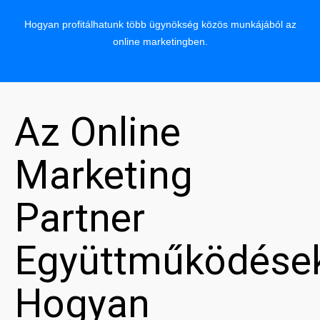
Hogyan profitálhatunk több ügynökség közös munkájából az
online marketingben.
Az Online
Marketing
Partner
Együttműködése
Hogyan