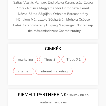
Szügy
Vizslás
Vanyarc
Endrefalva
Karancsság
Ecseg
Szirák
Nőtincs
Magyarnándor
Dorogháza
Cered
Nézsa
Bárna
Ságújfalu
Őrhalom
Borsosberény
Héhalom
Mátraszele
Sóshartyán
Mohora
Csécse
Patak
Karancsberény
Hugyag
Magyargéc
Nógrádsáp
Litke
Mátramindszent
Cserhátsurány
CIMKÉK
marketing
Típus 2
Típus 3 1
internet
internet marketing
KIEMELT PARTNEREINK
Kisautok.hu és
konténer rendelés