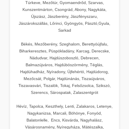
Túrkeve, Mezőtúr, Gyomaendrőd, Szarvas,
Kunszentmárton, Csongrád, Abony, Nagykáta,
Újszász, Jászberény, Jászfényszaru,
Jászárokszállás, Lőrinci, Gyöngyös, Pásztó,Gyula,
Sarkad
Békés, Mezőberény, Szeghalom, Berettyóújfalu,
Biharkeresztes, Püspökladány, Karcag, Derecske,
Nádudvar, Hajdúszoboszló, Debrecen,
Balmazújváros, Hajdúböszörmény, Téglás,
Hajdúhadház, Nyíradony, Újfehértó, Hajdúdorog,
Mezőcsát, Polgár, Hajdúnánás, Tiszaújváros,
Tiszavasvári, Tiszalök, Tokaj, Felsőzsolca, Szikszó,
Szerencs, Sárospatak, Zalaszentgrót
Hévíz, Tapolca, Keszthely, Lenti, Zalakaros, Letenye,
Nagykanizsa, Marcali, Böhönye, Fonyód,
Balatonlelle, Encs, Kisvárda, Nagyhalász,
Vásárosnamény, Nyíregyháza, Mátészalka,