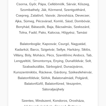
Csorna, Győr, Pápa, Celldömölk, Sárvár, Kőszeg,
Szombathely, Ják, Körmend, Szentgotthárd,
Csepreg, Zalalövő, Vasvár, Jánosháza, Devecser,
Ajka, Sümeg, Pécsvárad, Komló, Sásd, Dombóvár,
Bonyhád, Bátaszék, Baja, Bácsalmás, Szekszárd,
Tolna, Fadd, Paks, Kalocsa, Hőgyész, Tamási
Balatonboglár, Kaposvár, Csurgó, Nagyatád,
Kadarkút, Barcs, Szigetvár, Sellye, Harkány, Siklós,
Villány, Bóly, Mohács, Pécs, Szentlőrinc Andocs, Tab,
Lengyeltóti, Simontornya, Enying, Dunaföldvár, Solt,
Szabadszállás, Sárbogárd, Dunaújváros,
Kunszentmiklós, Ráckeve, Gárdony, Székesfehérvár,
Balatonföldvár, Siófok, Balatonalmádi, Polgárdi,
Balatonfűzfő, Balatonfüred, Veszprém,
Sátoraljaújhely
Szentes, Mindszent, Kondoros, Orosháza,