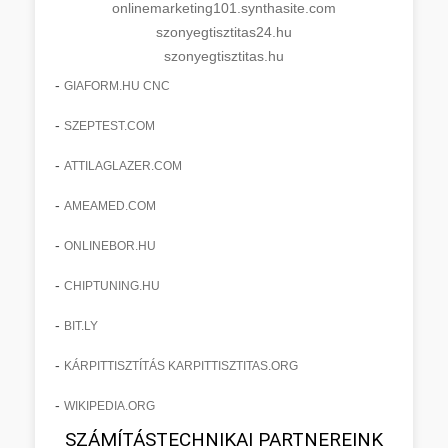
onlinemarketing101.synthasite.com
szonyegtisztitas24.hu
szonyegtisztitas.hu
-
GIAFORM.HU CNC
-
SZEPTEST.COM
-
ATTILAGLAZER.COM
-
AMEAMED.COM
-
ONLINEBOR.HU
-
CHIPTUNING.HU
-
BIT.LY
-
KÁRPITTISZTÍTÁS KARPITTISZTITAS.ORG
-
WIKIPEDIA.ORG
SZÁMÍTÁSTECHNIKAI PARTNEREINK