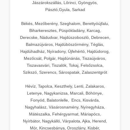
Jászárokszállás, Lőrinci, Gyöngyös,
Pásztó,Gyula, Sarkad
Békés, Mezőberény, Szeghalom, Berettyóújfalu,
Biharkeresztes, Püspökladány, Karcag,
Derecske, Nádudvar, Hajdúszoboszló, Debrecen,
Balmazújváros, Hajdúböszörmény, Téglás,
Hajdúhadház, Nyíradony, Újfehértó, Hajdúdorog,
Mezőcsát, Polgár, Hajdúnánás, Tiszaújváros,
Tiszavasvári, Tiszalök, Tokaj, Felsőzsolca,
Szikszó, Szerencs, Sárospatak, Zalaszentgrót
Hévíz, Tapolca, Keszthely, Lenti, Zalakaros,
Letenye, Nagykanizsa, Marcali, Böhönye,
Fonyód, Balatonlelle, Encs, Kisvárda,
Nagyhalász, Vásárosnamény, Nyíregyháza,
Mátészalka, Fehérgyarmat, Máriapócs,
Nyírbátor, Nagykálló, Várpalota, Ajka, Herend,
Mór, Kincsesbánya, Oroszlány, Kisbér,