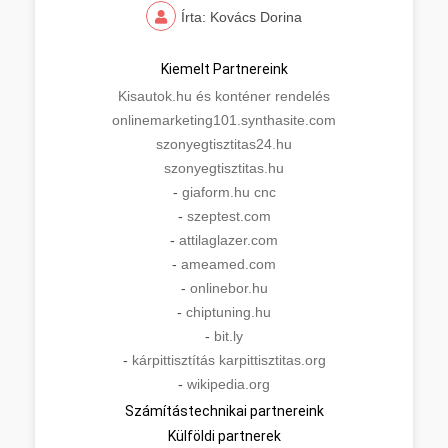
Írta: Kovács Dorina
Kiemelt Partnereink
Kisautok.hu és konténer rendelés
onlinemarketing101.synthasite.com
szonyegtisztitas24.hu
szonyegtisztitas.hu
-
giaform.hu cnc
-
szeptest.com
-
attilaglazer.com
-
ameamed.com
-
onlinebor.hu
-
chiptuning.hu
-
bit.ly
-
kárpittisztítás karpittisztitas.org
-
wikipedia.org
Számítástechnikai partnereink
Külföldi partnerek