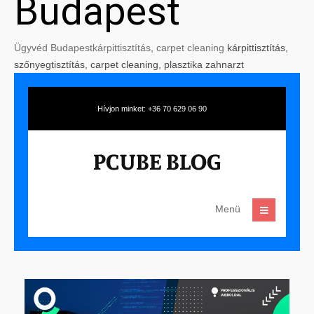
Budapest
Ügyvéd Budapest
kárpittisztítás
,
carpet cleaning
kárpittisztítás,
szőnyegtisztítás, carpet cleaning, plasztika zahnarzt
Hívjon minket: +36 70 629 06 90
Menü