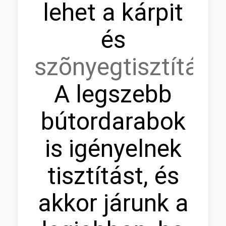
lehet a kárpit
és
szõnyegtisztítás.
A legszebb
bútordarabok
is igényelnek
tisztítást, és
akkor járunk a