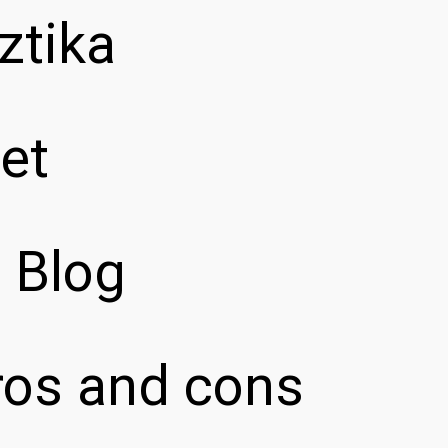
ztika
et
z Blog
pros and cons