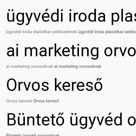
ügyvédi iroda pl
ügyvédi iroda plasztikai sebészeknek
ügyvédi iroda plasztikai sebé
ai marketing orv
ai marketing orvosoknak
ai marketing orvosoknak
Orvos kereső
Orvos kereső
Orvos kereső
Büntető ügyvéd 
Büntető ügyvéd orvosoknak