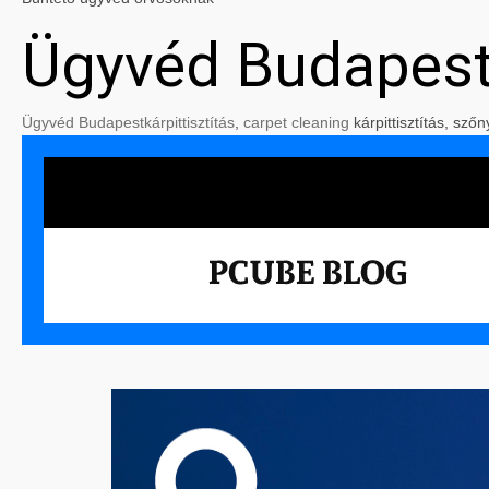
Ügyvéd Budapes
Ügyvéd Budapest
kárpittisztítás
,
carpet cleaning
kárpittisztítás, szőn