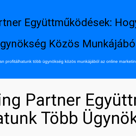
rtner Együttműködések: Hog
gynökség Közös Munkájábó
n profitálhatunk több ügynökség közös munkájából az online marketi
ing Partner Együt
hatunk Több Ügynö