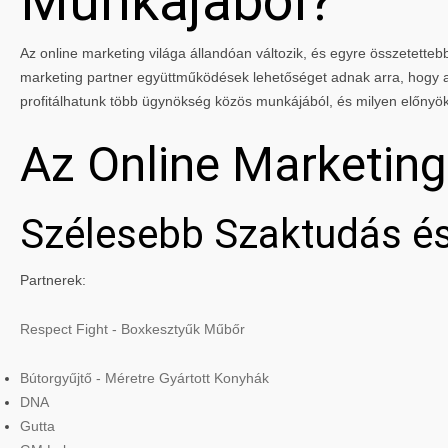
Munkájából?
Az online marketing világa állandóan változik, és egyre összetettebbé
marketing partner együttműködések lehetőséget adnak arra, hogy a 
profitálhatunk több ügynökség közös munkájából, és milyen előnyö
Az Online Marketin
Szélesebb Szaktudás és
Partnerek:
Respect Fight - Boxkesztyűk Műbőr
Bútorgyűjtő - Méretre Gyártott Konyhák
DNA
Gutta