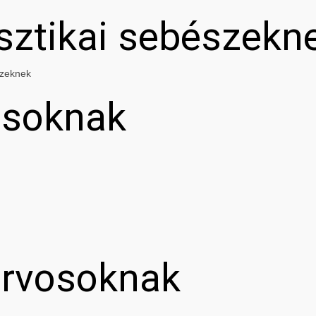
asztikai sebészekn
szeknek
osoknak
orvosoknak