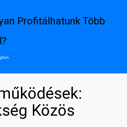
yan Profitálhatunk Több
l?
ngben.
tműködések:
kség Közös