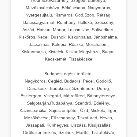
Hódmezővásárhely, Szeged, Battonya,
Mezőkovácsháza, Békéscsaba, Nagymaros,
Nyergesújfalu, Kismaros, Göd,Szob, Rétság,
Balassagyarmat, Romhány, Hollókő, Szécsény,
Aszód, Hatvan, Monor, Lajosmizse, Soltvadkert,
Kiskőrös, Kecel, Dusnok, Kiskunhalas, Jánoshalma,
Bácsalmás, Kelebia, Röszke, Mórahalom,
Kiskunmajsa, Kistelek, Kiskunfélegyháza, Bugac,
Kecskemét, Tiszakécske
Budapest egész területe:
Nagykörös, Cegléd, Budaörs, Pécel, Gödöllő,
Dunakeszi, Budakeszi, Szentendre, Dorog,
Esztergom, Visegrád, Mátrafüred, Bátonyterenye,
Salgótarján,Rudabánya, Szendrő, Edelény,
Kazincbarcika, Sajószentpéter, Ózd, Miskolc, Eger,
Mezőkövesd, Füzesabony, Tiszafüred, Heves,
Jászapáti, Kunhegyes, Újszász, Kisújszállás,
Törökszentmiklós, Szolnok, Martfű, Tiszaföldvár,