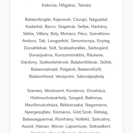
Kalocsa, Hőgyész, Tamási
Balatonboglár, Kaposvár, Csurgó, Nagyatád,
Kadarkút, Barcs, Szigetvár, Sellye, Harkány,
Siklós, Villány, Bóly, Mohács, Pécs, Szentlőrinc
Andocs, Tab, Lengyeltóti, Simontornya, Enying,
Dunaföldvár, Solt, Szabadszállás, Sárbogárd,
Dunaújváros, Kunszentmiklós, Ráckeve,
Gárdony, Székesfehérvár, Balatonföldvár, Siófok,
Balatonalmádi, Polgárdi, Balatonfűzfő,
Balatonfüred, Veszprém, Sátoraljaújhely
Szentes, Mindszent, Kondoros, Orosháza,
Hódmezővásárhely, Szeged, Battonya,
Mezőkovácsháza, Békéscsaba, Nagymaros,
Nyergesújfalu, Kismaros, Göd,Szob, Rétság,
Balassagyarmat, Romhány, Hollókő, Szécsény,
Aszód, Hatvan, Monor, Lajosmizse, Soltvadkert,