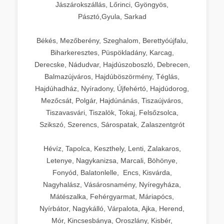
Jászárokszállás, Lőrinci, Gyöngyös,
Pásztó,Gyula, Sarkad
Békés, Mezőberény, Szeghalom, Berettyóújfalu,
Biharkeresztes, Püspökladány, Karcag,
Derecske, Nádudvar, Hajdúszoboszló, Debrecen,
Balmazújváros, Hajdúböszörmény, Téglás,
Hajdúhadház, Nyíradony, Újfehértó, Hajdúdorog,
Mezőcsát, Polgár, Hajdúnánás, Tiszaújváros,
Tiszavasvári, Tiszalök, Tokaj, Felsőzsolca,
Szikszó, Szerencs, Sárospatak, Zalaszentgrót
Hévíz, Tapolca, Keszthely, Lenti, Zalakaros,
Letenye, Nagykanizsa, Marcali, Böhönye,
Fonyód, Balatonlelle, Encs, Kisvárda,
Nagyhalász, Vásárosnamény, Nyíregyháza,
Mátészalka, Fehérgyarmat, Máriapócs,
Nyírbátor, Nagykálló, Várpalota, Ajka, Herend,
Mór, Kincsesbánya, Oroszlány, Kisbér,