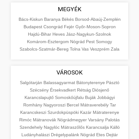
MEGYÉK
Bács-Kiskun
Baranya
Békés
Borsod-Abaúj-Zemplén
Budapest
Csongrád
Fejér
Győr-Moson-Sopron
Hajdú-Bihar
Heves
Jász-Nagykun-Szolnok
Komárom-Esztergom
Nógrád
Pest
Somogy
Szabolcs-Szatmár-Bereg
Tolna
Vas
Veszprém
Zala
VÁROSOK
Salgótarján
Balassagyarmat
Bátonyterenye
Pásztó
Szécsény
Érsekvadkert
Rétság
Diósjenő
Karancslapujtő
Somoskőújfalu
Buják
Jobbágyi
Romhány
Nagyoroszi
Bercel
Mátraverebély
Tar
Karancskeszi
Szurdokpüspöki
Kazár
Mátraterenye
Rimóc
Mátranovák
Nógrádmegyer
Varsány
Palotás
Szendehely
Nagylóc
Mátraszőlős
Karancsalja
Kálló
Ludányhalászi
Drégelypalánk
Nógrád
Etes
Dejtár