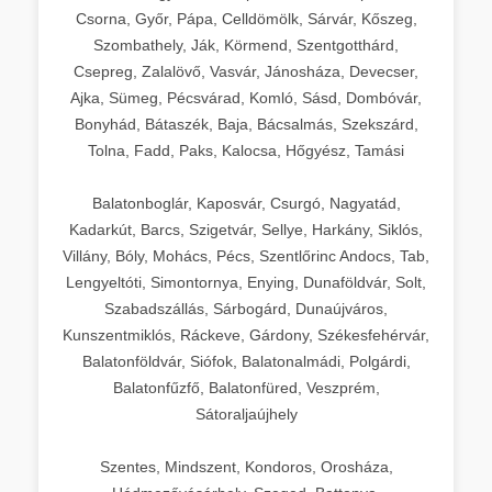
Csorna, Győr, Pápa, Celldömölk, Sárvár, Kőszeg,
Szombathely, Ják, Körmend, Szentgotthárd,
Csepreg, Zalalövő, Vasvár, Jánosháza, Devecser,
Ajka, Sümeg, Pécsvárad, Komló, Sásd, Dombóvár,
Bonyhád, Bátaszék, Baja, Bácsalmás, Szekszárd,
Tolna, Fadd, Paks, Kalocsa, Hőgyész, Tamási
Balatonboglár, Kaposvár, Csurgó, Nagyatád,
Kadarkút, Barcs, Szigetvár, Sellye, Harkány, Siklós,
Villány, Bóly, Mohács, Pécs, Szentlőrinc Andocs, Tab,
Lengyeltóti, Simontornya, Enying, Dunaföldvár, Solt,
Szabadszállás, Sárbogárd, Dunaújváros,
Kunszentmiklós, Ráckeve, Gárdony, Székesfehérvár,
Balatonföldvár, Siófok, Balatonalmádi, Polgárdi,
Balatonfűzfő, Balatonfüred, Veszprém,
Sátoraljaújhely
Szentes, Mindszent, Kondoros, Orosháza,