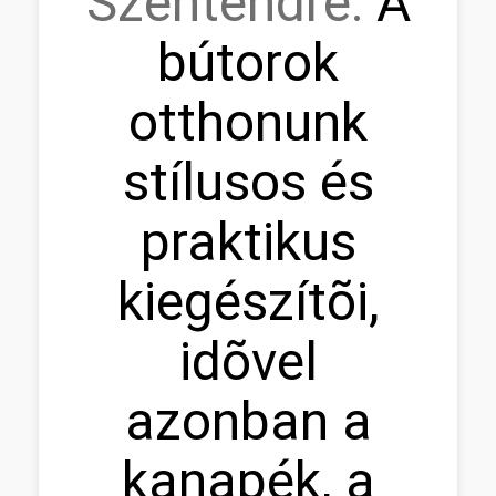
Szentendre:
A
bútorok
otthonunk
stílusos és
praktikus
kiegészítõi,
idõvel
azonban a
kanapék, a