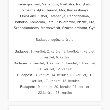
Fehérgyarmat, Máriapócs, Nyírbátor, Nagykálló,
Várpalota, Ajka, Herend, Mór, Kincsesbánya,
Oroszlány, Kisbér, Tatabánya, Pannonhalma,
Bábolna, Komárom, Tata, Pilisvörösvár, Bicske, Érd,
Százhalombatta, Martonvásár, Százhalombatta, Gyál
Budapest egész területe:
Budapest
1. kerület
,
2. kerület
,
3. kerület
,
4. kerület
,
5. kerület
,
6. kerület
Budapest
7. kerület
,
8. kerület
,
9. kerület
,
10. kerület
,
11. kerület
,
12. kerület
Budapest
13. kerület
,
14. kerület
,
15. kerület
,
16.
kerület
,
17. kerület
,
18. kerület
Budapest
19. kerület
,
20. kerület
,
21. kerület
,
22.kerület
,
23. kerület