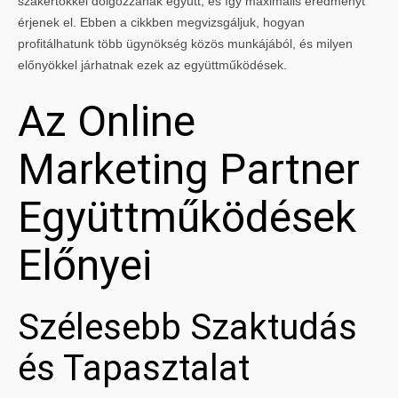
szakértőkkel dolgozzanak együtt, és így maximális eredményt
érjenek el. Ebben a cikkben megvizsgáljuk, hogyan
profitálhatunk több ügynökség közös munkájából, és milyen
előnyökkel járhatnak ezek az együttműködések.
Az Online
Marketing Partner
Együttműködések
Előnyei
Szélesebb Szaktudás
és Tapasztalat