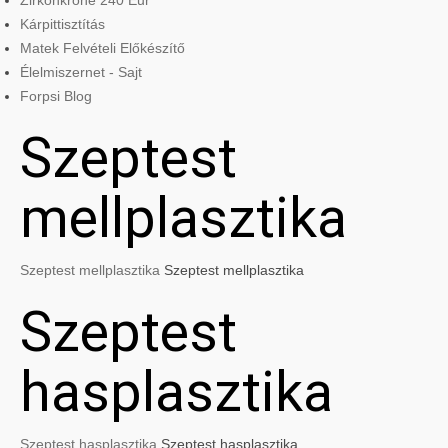
Zirkonkrone 240 Eur
Kárpittisztítás
Matek Felvételi Előkészítő
Élelmiszernet - Sajt
Forpsi Blog
Szeptest
mellplasztika
Szeptest mellplasztika
Szeptest mellplasztika
Szeptest
hasplasztika
Szeptest hasplasztika
Szeptest hasplasztika