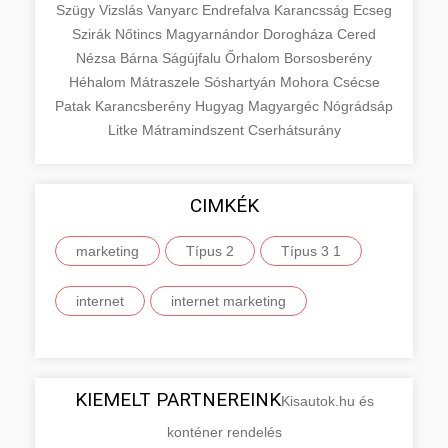
Szügy
Vizslás
Vanyarc
Endrefalva
Karancsság
Ecseg
Szirák
Nőtincs
Magyarnándor
Dorogháza
Cered
Nézsa
Bárna
Ságújfalu
Őrhalom
Borsosberény
Héhalom
Mátraszele
Sóshartyán
Mohora
Csécse
Patak
Karancsberény
Hugyag
Magyargéc
Nógrádsáp
Litke
Mátramindszent
Cserhátsurány
CIMKÉK
marketing
Típus 2
Típus 3 1
internet
internet marketing
KIEMELT PARTNEREINK
Kisautok.hu és
konténer rendelés