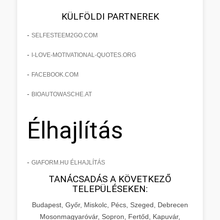
KÜLFÖLDI PARTNEREK
-
SELFESTEEM2GO.COM
-
I-LOVE-MOTIVATIONAL-QUOTES.ORG
-
FACEBOOK.COM
-
BIOAUTOWASCHE.AT
Élhajlítás
-
GIAFORM.HU ÉLHAJLÍTÁS
TANÁCSADÁS A KÖVETKEZŐ
TELEPÜLÉSEKEN:
Budapest, Győr, Miskolc, Pécs, Szeged, Debrecen
Mosonmagyaróvár, Sopron, Fertőd, Kapuvár,