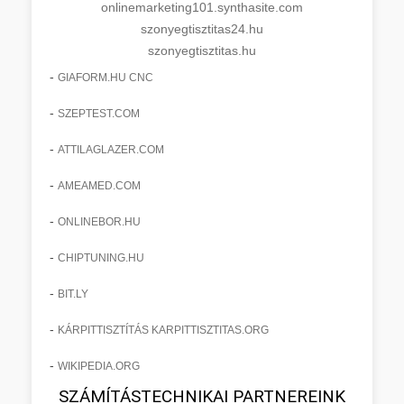
onlinemarketing101.synthasite.com
szonyegtisztitas24.hu
szonyegtisztitas.hu
-
GIAFORM.HU CNC
-
SZEPTEST.COM
-
ATTILAGLAZER.COM
-
AMEAMED.COM
-
ONLINEBOR.HU
-
CHIPTUNING.HU
-
BIT.LY
-
KÁRPITTISZTÍTÁS KARPITTISZTITAS.ORG
-
WIKIPEDIA.ORG
SZÁMÍTÁSTECHNIKAI PARTNEREINK