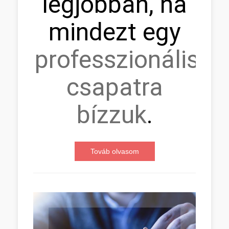
legjobban, ha
mindezt egy
professzionális
csapatra
bízzuk
.
Továb olvasom