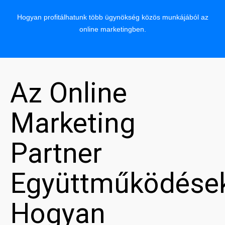
Hogyan profitálhatunk több ügynökség közös munkájából az
online marketingben.
Az Online
Marketing
Partner
Együttműködése
Hogyan