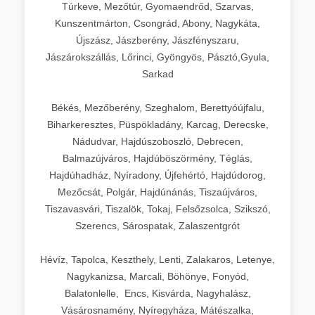
Túrkeve, Mezőtúr, Gyomaendrőd, Szarvas,
Kunszentmárton, Csongrád, Abony, Nagykáta,
Újszász, Jászberény, Jászfényszaru,
Jászárokszállás, Lőrinci, Gyöngyös, Pásztó,Gyula,
Sarkad
Békés, Mezőberény, Szeghalom, Berettyóújfalu,
Biharkeresztes, Püspökladány, Karcag, Derecske,
Nádudvar, Hajdúszoboszló, Debrecen,
Balmazújváros, Hajdúböszörmény, Téglás,
Hajdúhadház, Nyíradony, Újfehértó, Hajdúdorog,
Mezőcsát, Polgár, Hajdúnánás, Tiszaújváros,
Tiszavasvári, Tiszalök, Tokaj, Felsőzsolca, Szikszó,
Szerencs, Sárospatak, Zalaszentgrót
Hévíz, Tapolca, Keszthely, Lenti, Zalakaros, Letenye,
Nagykanizsa, Marcali, Böhönye, Fonyód,
Balatonlelle, Encs, Kisvárda, Nagyhalász,
Vásárosnamény, Nyíregyháza, Mátészalka,