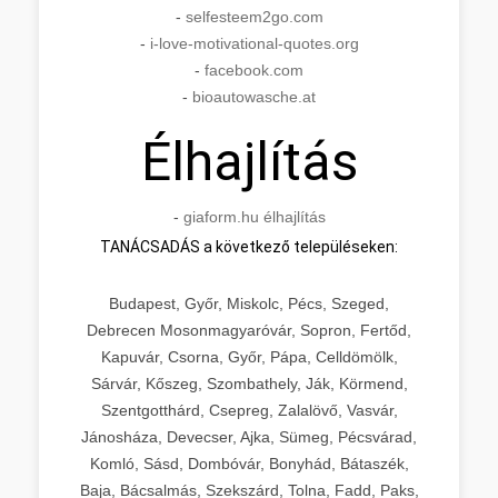
-
selfesteem2go.com
-
i-love-motivational-quotes.org
-
facebook.com
-
bioautowasche.at
Élhajlítás
-
giaform.hu élhajlítás
TANÁCSADÁS a következő településeken:
Budapest, Győr, Miskolc, Pécs, Szeged,
Debrecen Mosonmagyaróvár, Sopron, Fertőd,
Kapuvár, Csorna, Győr, Pápa, Celldömölk,
Sárvár, Kőszeg, Szombathely, Ják, Körmend,
Szentgotthárd, Csepreg, Zalalövő, Vasvár,
Jánosháza, Devecser, Ajka, Sümeg, Pécsvárad,
Komló, Sásd, Dombóvár, Bonyhád, Bátaszék,
Baja, Bácsalmás, Szekszárd, Tolna, Fadd, Paks,