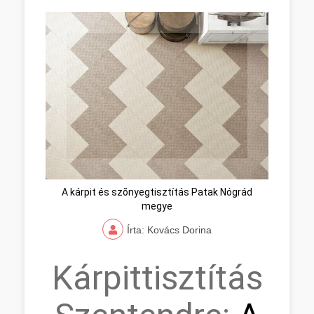
A kárpit és szõnyegtisztítás Patak Nógrád
megye
Írta: Kovács Dorina
Kárpittisztítás