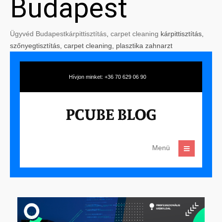
Budapest
Ügyvéd Budapest
kárpittisztítás
,
carpet cleaning
kárpittisztítás,
szőnyegtisztítás, carpet cleaning, plasztika zahnarzt
Hívjon minket: +36 70 629 06 90
Menü