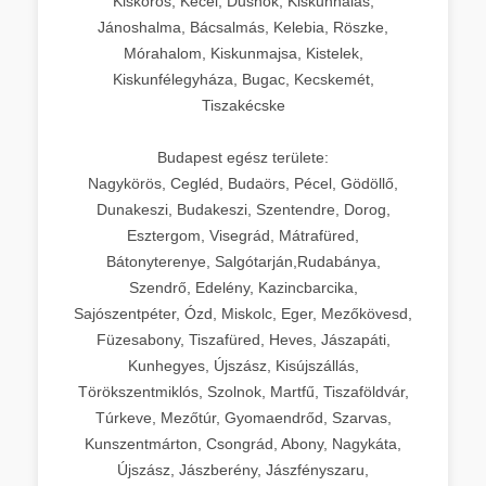
Kiskőrös, Kecel, Dusnok, Kiskunhalas,
Jánoshalma, Bácsalmás, Kelebia, Röszke,
Mórahalom, Kiskunmajsa, Kistelek,
Kiskunfélegyháza, Bugac, Kecskemét,
Tiszakécske
Budapest egész területe:
Nagykörös, Cegléd, Budaörs, Pécel, Gödöllő,
Dunakeszi, Budakeszi, Szentendre, Dorog,
Esztergom, Visegrád, Mátrafüred,
Bátonyterenye, Salgótarján,Rudabánya,
Szendrő, Edelény, Kazincbarcika,
Sajószentpéter, Ózd, Miskolc, Eger, Mezőkövesd,
Füzesabony, Tiszafüred, Heves, Jászapáti,
Kunhegyes, Újszász, Kisújszállás,
Törökszentmiklós, Szolnok, Martfű, Tiszaföldvár,
Túrkeve, Mezőtúr, Gyomaendrőd, Szarvas,
Kunszentmárton, Csongrád, Abony, Nagykáta,
Újszász, Jászberény, Jászfényszaru,