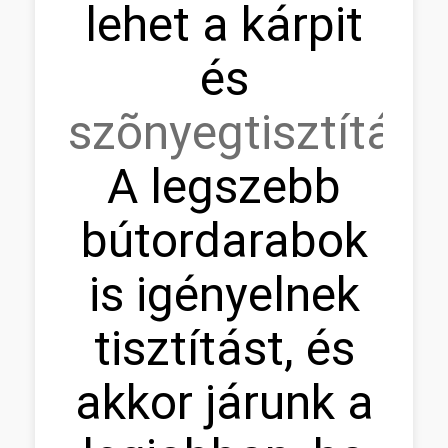
lehet a kárpit
és
szõnyegtisztítás.
A legszebb
bútordarabok
is igényelnek
tisztítást, és
akkor járunk a