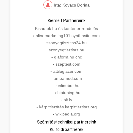
Írta: Kovács Dorina
Kiemelt Partnereink
Kisautok.hu és konténer rendelés
onlinemarketing101.synthasite.com
szonyegtisztitas24.hu
szonyegtisztitas.hu
-
giaform.hu cnc
-
szeptest.com
-
attilaglazer.com
-
ameamed.com
-
onlinebor.hu
-
chiptuning.hu
-
bit.ly
-
kárpittisztítás karpittisztitas.org
-
wikipedia.org
Számítástechnikai partnereink
Külföldi partnerek