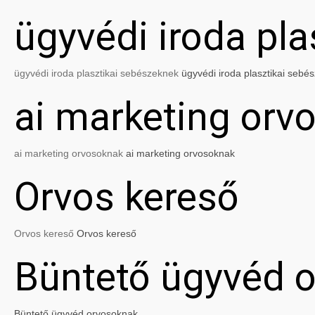
ügyvédi iroda pl
ügyvédi iroda plasztikai sebészeknek
ügyvédi iroda plasztikai sebé
ai marketing orv
ai marketing orvosoknak
ai marketing orvosoknak
Orvos kereső
Orvos kereső
Orvos kereső
Büntető ügyvéd 
Büntető ügyvéd orvosoknak