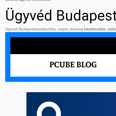
Ügyvéd Budapes
Ügyvéd Budapest
kárpittisztítás
,
carpet cleaning
kárpittisztítás, szőn