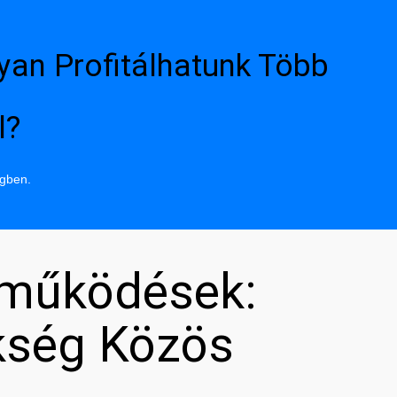
yan Profitálhatunk Több
l?
ngben.
tműködések:
kség Közös