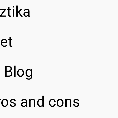
ztika
et
z Blog
pros and cons