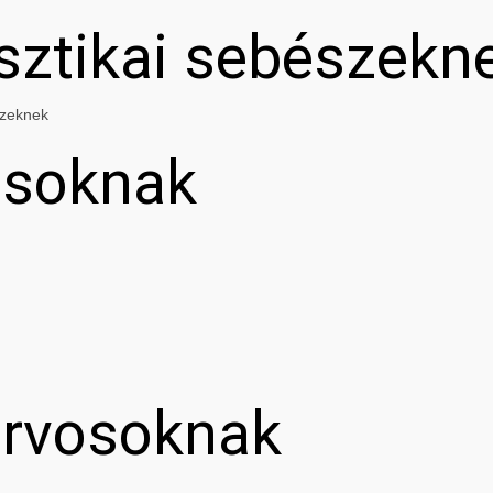
asztikai sebészekn
szeknek
osoknak
orvosoknak