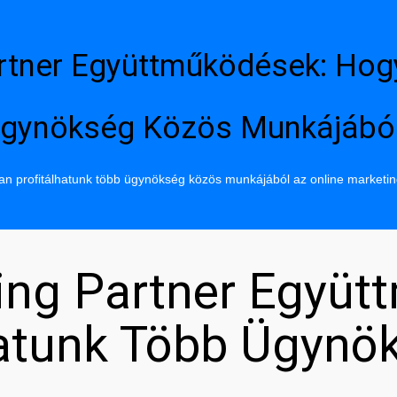
rtner Együttműködések: Hog
gynökség Közös Munkájábó
n profitálhatunk több ügynökség közös munkájából az online marketi
ing Partner Együt
hatunk Több Ügynö