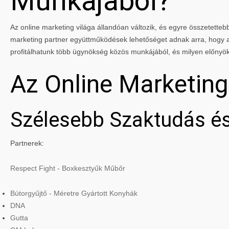
Munkájából?
Az online marketing világa állandóan változik, és egyre összetettebbé
marketing partner együttműködések lehetőséget adnak arra, hogy a 
profitálhatunk több ügynökség közös munkájából, és milyen előnyö
Az Online Marketin
Szélesebb Szaktudás és
Partnerek:
Respect Fight - Boxkesztyűk Műbőr
Bútorgyűjtő - Méretre Gyártott Konyhák
DNA
Gutta