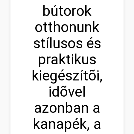
bútorok
otthonunk
stílusos és
praktikus
kiegészítõi,
idõvel
azonban a
kanapék, a