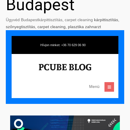
Budapest
Ügyvéd Budapest
kárpittisztítás
,
carpet cleaning
kárpittisztítás,
szőnyegtisztítás, carpet cleaning, plasztika zahnarzt
Hívjon minket: +36 70 629 06 90
Menü