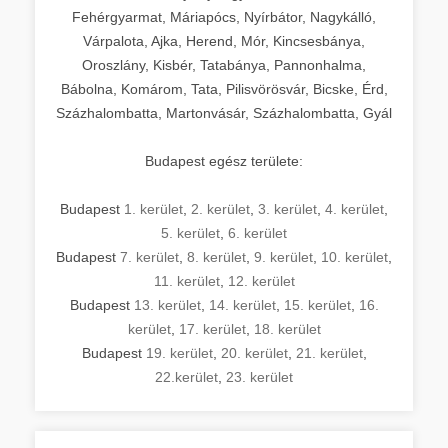
Fehérgyarmat, Máriapócs, Nyírbátor, Nagykálló,
Várpalota, Ajka, Herend, Mór, Kincsesbánya,
Oroszlány, Kisbér, Tatabánya, Pannonhalma,
Bábolna, Komárom, Tata, Pilisvörösvár, Bicske, Érd,
Százhalombatta, Martonvásár, Százhalombatta, Gyál
Budapest egész területe:
Budapest
1. kerület
,
2. kerület
,
3. kerület
,
4. kerület
,
5. kerület
,
6. kerület
Budapest
7. kerület
,
8. kerület
,
9. kerület
,
10. kerület
,
11. kerület
,
12. kerület
Budapest
13. kerület
,
14. kerület
,
15. kerület
,
16.
kerület
,
17. kerület
,
18. kerület
Budapest
19. kerület
,
20. kerület
,
21. kerület
,
22.kerület
,
23. kerület