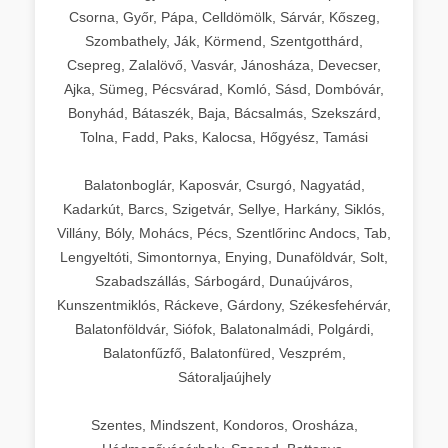
Csorna, Győr, Pápa, Celldömölk, Sárvár, Kőszeg,
Szombathely, Ják, Körmend, Szentgotthárd,
Csepreg, Zalalövő, Vasvár, Jánosháza, Devecser,
Ajka, Sümeg, Pécsvárad, Komló, Sásd, Dombóvár,
Bonyhád, Bátaszék, Baja, Bácsalmás, Szekszárd,
Tolna, Fadd, Paks, Kalocsa, Hőgyész, Tamási
Balatonboglár, Kaposvár, Csurgó, Nagyatád,
Kadarkút, Barcs, Szigetvár, Sellye, Harkány, Siklós,
Villány, Bóly, Mohács, Pécs, Szentlőrinc Andocs, Tab,
Lengyeltóti, Simontornya, Enying, Dunaföldvár, Solt,
Szabadszállás, Sárbogárd, Dunaújváros,
Kunszentmiklós, Ráckeve, Gárdony, Székesfehérvár,
Balatonföldvár, Siófok, Balatonalmádi, Polgárdi,
Balatonfűzfő, Balatonfüred, Veszprém,
Sátoraljaújhely
Szentes, Mindszent, Kondoros, Orosháza,