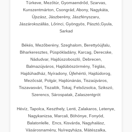
Túrkeve, Mezőtúr, Gyomaendrőd, Szarvas,
Kunszentmárton, Csongrád, Abony, Nagykáta,
Újszász, Jászberény, Jászfényszaru,
Jászárokszállás, Lőrinci, Gyöngyös, Pásztó,Gyula,
Sarkad
Békés, Mezőberény, Szeghalom, Berettyóújfalu,
Biharkeresztes, Püspökladány, Karcag, Derecske,
Nádudvar, Hajdúszoboszló, Debrecen,
Balmazújváros, Hajdúböszörmény, Téglás,
Hajdúhadház, Nyíradony, Újfehértó, Hajdúdorog,
Mezőcsát, Polgár, Hajdúnánás, Tiszaújváros,
Tiszavasvári, Tiszalök, Tokaj, Felsőzsolca, Szikszó,
Szerencs, Sárospatak, Zalaszentgrót
Hévíz, Tapolca, Keszthely, Lenti, Zalakaros, Letenye,
Nagykanizsa, Marcali, Böhönye, Fonyód,
Balatonlelle, Encs, Kisvárda, Nagyhalász,
Vásárosnamény, Nyíregyháza, Mátészalka,