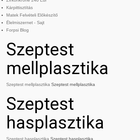
Zirkonkrone 240 Eur
Kárpittisztítás
Matek Felvételi Előkészítő
Élelmiszernet - Sajt
Forpsi Blog
Szeptest
mellplasztika
Szeptest mellplasztika
Szeptest mellplasztika
Szeptest
hasplasztika
Szeptest hasplasztika
Szeptest hasplasztika