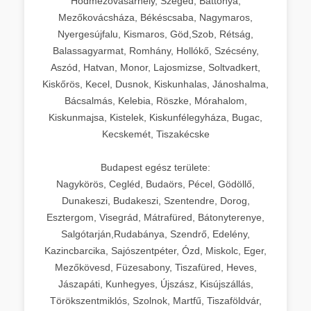
Hódmezővásárhely, Szeged, Battonya,
Mezőkovácsháza, Békéscsaba, Nagymaros,
Nyergesújfalu, Kismaros, Göd,Szob, Rétság,
Balassagyarmat, Romhány, Hollókő, Szécsény,
Aszód, Hatvan, Monor, Lajosmizse, Soltvadkert,
Kiskőrös, Kecel, Dusnok, Kiskunhalas, Jánoshalma,
Bácsalmás, Kelebia, Röszke, Mórahalom,
Kiskunmajsa, Kistelek, Kiskunfélegyháza, Bugac,
Kecskemét, Tiszakécske
Budapest egész területe:
Nagykörös, Cegléd, Budaörs, Pécel, Gödöllő,
Dunakeszi, Budakeszi, Szentendre, Dorog,
Esztergom, Visegrád, Mátrafüred, Bátonyterenye,
Salgótarján,Rudabánya, Szendrő, Edelény,
Kazincbarcika, Sajószentpéter, Ózd, Miskolc, Eger,
Mezőkövesd, Füzesabony, Tiszafüred, Heves,
Jászapáti, Kunhegyes, Újszász, Kisújszállás,
Törökszentmiklós, Szolnok, Martfű, Tiszaföldvár,