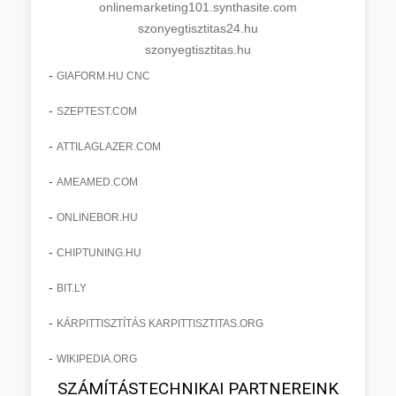
onlinemarketing101.synthasite.com
szonyegtisztitas24.hu
szonyegtisztitas.hu
-
GIAFORM.HU CNC
-
SZEPTEST.COM
-
ATTILAGLAZER.COM
-
AMEAMED.COM
-
ONLINEBOR.HU
-
CHIPTUNING.HU
-
BIT.LY
-
KÁRPITTISZTÍTÁS KARPITTISZTITAS.ORG
-
WIKIPEDIA.ORG
SZÁMÍTÁSTECHNIKAI PARTNEREINK