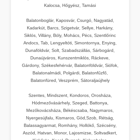
Kalocsa, Hőgyész, Tamási
Balatonboglár, Kaposvár, Csurgó, Nagyatád,
Kadarkút, Barcs, Szigetvár, Sellye, Harkány,
Siklós, Villány, Bóly, Mohács, Pécs, Szentlőrinc
Andocs, Tab, Lengyeltóti, Simontornya, Enying,
Dunaföldvár, Solt, Szabadszállás, Sárbogárd,
Dunaújváros, Kunszentmiklós, Ráckeve,
Gárdony, Székesfehérvár, Balatonföldvár, Siófok,
Balatonalmádi, Polgárdi, Balatonfűzfő,
Balatonfüred, Veszprém, Sátoraljaújhely
Szentes, Mindszent, Kondoros, Orosháza,
Hódmezővásárhely, Szeged, Battonya,
Mezőkovácsháza, Békéscsaba, Nagymaros,
Nyergesújfalu, Kismaros, Göd,Szob, Rétság,
Balassagyarmat, Romhány, Hollókő, Szécsény,
Aszód, Hatvan, Monor, Lajosmizse, Soltvadkert,