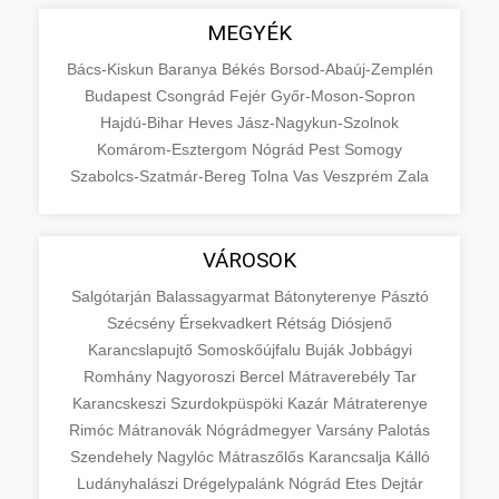
MEGYÉK
Bács-Kiskun
Baranya
Békés
Borsod-Abaúj-Zemplén
Budapest
Csongrád
Fejér
Győr-Moson-Sopron
Hajdú-Bihar
Heves
Jász-Nagykun-Szolnok
Komárom-Esztergom
Nógrád
Pest
Somogy
Szabolcs-Szatmár-Bereg
Tolna
Vas
Veszprém
Zala
VÁROSOK
Salgótarján
Balassagyarmat
Bátonyterenye
Pásztó
Szécsény
Érsekvadkert
Rétság
Diósjenő
Karancslapujtő
Somoskőújfalu
Buják
Jobbágyi
Romhány
Nagyoroszi
Bercel
Mátraverebély
Tar
Karancskeszi
Szurdokpüspöki
Kazár
Mátraterenye
Rimóc
Mátranovák
Nógrádmegyer
Varsány
Palotás
Szendehely
Nagylóc
Mátraszőlős
Karancsalja
Kálló
Ludányhalászi
Drégelypalánk
Nógrád
Etes
Dejtár