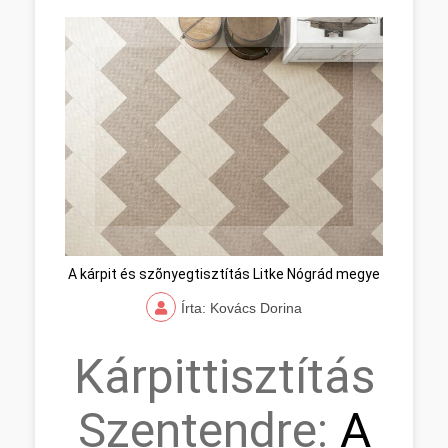
A kárpit és szõnyegtisztítás Litke Nógrád megye
Írta: Kovács Dorina
Kárpittisztítás
Szentendre:
A