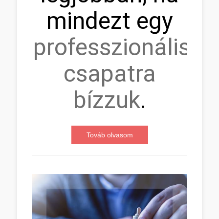
mindezt egy
professzionális
csapatra
bízzuk
.
Továb olvasom