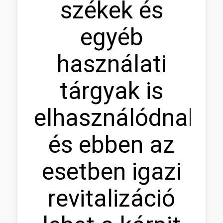
székek és
egyéb
használati
tárgyak is
elhasználódnak,
és ebben az
esetben igazi
revitalizáció