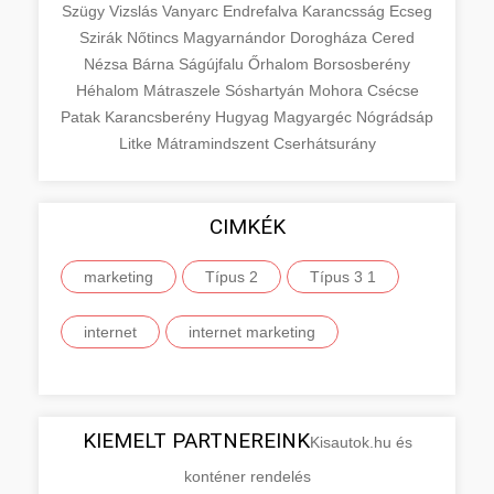
Szügy
Vizslás
Vanyarc
Endrefalva
Karancsság
Ecseg
Szirák
Nőtincs
Magyarnándor
Dorogháza
Cered
Nézsa
Bárna
Ságújfalu
Őrhalom
Borsosberény
Héhalom
Mátraszele
Sóshartyán
Mohora
Csécse
Patak
Karancsberény
Hugyag
Magyargéc
Nógrádsáp
Litke
Mátramindszent
Cserhátsurány
CIMKÉK
marketing
Típus 2
Típus 3 1
internet
internet marketing
KIEMELT PARTNEREINK
Kisautok.hu és
konténer rendelés