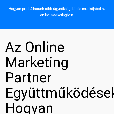
Hogyan profitálhatunk több ügynökség közös munkájából az
online marketingben.
Az Online
Marketing
Partner
Együttműködése
Hogyan