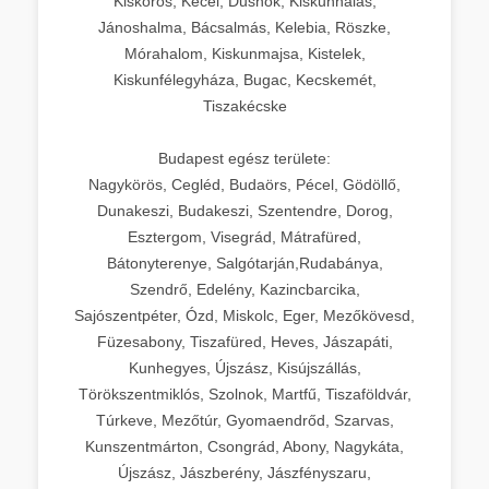
Kiskőrös, Kecel, Dusnok, Kiskunhalas,
Jánoshalma, Bácsalmás, Kelebia, Röszke,
Mórahalom, Kiskunmajsa, Kistelek,
Kiskunfélegyháza, Bugac, Kecskemét,
Tiszakécske
Budapest egész területe:
Nagykörös, Cegléd, Budaörs, Pécel, Gödöllő,
Dunakeszi, Budakeszi, Szentendre, Dorog,
Esztergom, Visegrád, Mátrafüred,
Bátonyterenye, Salgótarján,Rudabánya,
Szendrő, Edelény, Kazincbarcika,
Sajószentpéter, Ózd, Miskolc, Eger, Mezőkövesd,
Füzesabony, Tiszafüred, Heves, Jászapáti,
Kunhegyes, Újszász, Kisújszállás,
Törökszentmiklós, Szolnok, Martfű, Tiszaföldvár,
Túrkeve, Mezőtúr, Gyomaendrőd, Szarvas,
Kunszentmárton, Csongrád, Abony, Nagykáta,
Újszász, Jászberény, Jászfényszaru,