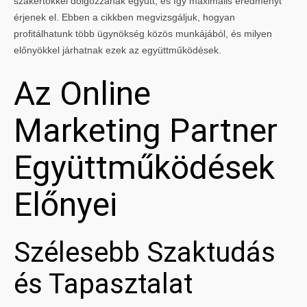
szakértőkkel dolgozzanak együtt, és így maximális eredményt
érjenek el. Ebben a cikkben megvizsgáljuk, hogyan
profitálhatunk több ügynökség közös munkájából, és milyen
előnyökkel járhatnak ezek az együttműködések.
Az Online
Marketing Partner
Együttműködések
Előnyei
Szélesebb Szaktudás
és Tapasztalat