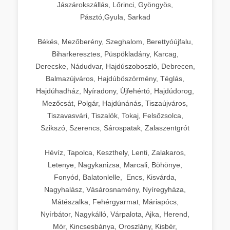
Jászárokszállás, Lőrinci, Gyöngyös,
Pásztó,Gyula, Sarkad
Békés, Mezőberény, Szeghalom, Berettyóújfalu,
Biharkeresztes, Püspökladány, Karcag,
Derecske, Nádudvar, Hajdúszoboszló, Debrecen,
Balmazújváros, Hajdúböszörmény, Téglás,
Hajdúhadház, Nyíradony, Újfehértó, Hajdúdorog,
Mezőcsát, Polgár, Hajdúnánás, Tiszaújváros,
Tiszavasvári, Tiszalök, Tokaj, Felsőzsolca,
Szikszó, Szerencs, Sárospatak, Zalaszentgrót
Hévíz, Tapolca, Keszthely, Lenti, Zalakaros,
Letenye, Nagykanizsa, Marcali, Böhönye,
Fonyód, Balatonlelle, Encs, Kisvárda,
Nagyhalász, Vásárosnamény, Nyíregyháza,
Mátészalka, Fehérgyarmat, Máriapócs,
Nyírbátor, Nagykálló, Várpalota, Ajka, Herend,
Mór, Kincsesbánya, Oroszlány, Kisbér,