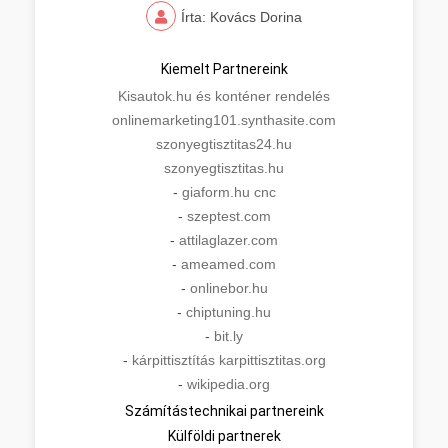
Írta: Kovács Dorina
Kiemelt Partnereink
Kisautok.hu és konténer rendelés
onlinemarketing101.synthasite.com
szonyegtisztitas24.hu
szonyegtisztitas.hu
-
giaform.hu cnc
-
szeptest.com
-
attilaglazer.com
-
ameamed.com
-
onlinebor.hu
-
chiptuning.hu
-
bit.ly
-
kárpittisztítás karpittisztitas.org
-
wikipedia.org
Számítástechnikai partnereink
Külföldi partnerek