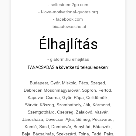
-
selfesteem2go.com
-
i-love-motivational-quotes.org
-
facebook.com
-
bioautowasche.at
Élhajlítás
-
giaform.hu élhajlítás
TANÁCSADÁS a következő településeken:
Budapest, Győr, Miskolc, Pécs, Szeged,
Debrecen Mosonmagyaróvár, Sopron, Fertőd,
Kapuvár, Csorna, Győr, Pápa, Celldömölk,
Sárvár, Kőszeg, Szombathely, Ják, Körmend,
Szentgotthárd, Csepreg, Zalalövő, Vasvár,
Jánosháza, Devecser, Ajka, Sümeg, Pécsvárad,
Komló, Sásd, Dombóvár, Bonyhád, Bátaszék,
Baja, Bácsalmás, Szekszárd, Tolna, Fadd, Paks,