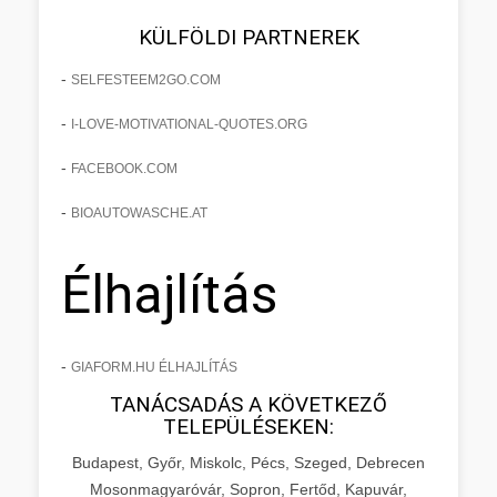
KÜLFÖLDI PARTNEREK
-
SELFESTEEM2GO.COM
-
I-LOVE-MOTIVATIONAL-QUOTES.ORG
-
FACEBOOK.COM
-
BIOAUTOWASCHE.AT
Élhajlítás
-
GIAFORM.HU ÉLHAJLÍTÁS
TANÁCSADÁS A KÖVETKEZŐ
TELEPÜLÉSEKEN:
Budapest, Győr, Miskolc, Pécs, Szeged, Debrecen
Mosonmagyaróvár, Sopron, Fertőd, Kapuvár,