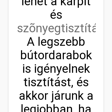
lehet a kárpit
és
szõnyegtisztítás.
A legszebb
bútordarabok
is igényelnek
tisztítást, és
akkor járunk a
legjobban, ha