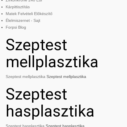
Zirkonkrone 240 Eur
Kárpittisztítás
Matek Felvételi Előkészítő
Élelmiszernet - Sajt
Forpsi Blog
Szeptest
mellplasztika
Szeptest mellplasztika
Szeptest mellplasztika
Szeptest
hasplasztika
Szeptest hasplasztika
Szeptest hasplasztika