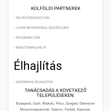
KÜLFÖLDI PARTNEREK
-
SELFESTEEM2GO.COM
-
I-LOVE-MOTIVATIONAL-QUOTES.ORG
-
FACEBOOK.COM
-
BIOAUTOWASCHE.AT
Élhajlítás
-
GIAFORM.HU ÉLHAJLÍTÁS
TANÁCSADÁS A KÖVETKEZŐ
TELEPÜLÉSEKEN:
Budapest, Győr, Miskolc, Pécs, Szeged, Debrecen
Mosonmagyaróvár, Sopron, Fertőd, Kapuvár,