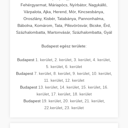
Fehérgyarmat, Máriapócs, Nyírbátor, Nagykálló,
Várpalota, Ajka, Herend, Mór, Kincsesbánya,
Oroszlány, Kisbér, Tatabánya, Pannonhalma,
Bábolna, Komárom, Tata, Pilisvörösvár, Bicske, Érd,
Százhalombatta, Martonvásár, Százhalombatta, Gyál
Budapest egész területe:
Budapest
1. kerület
,
2. kerület
,
3. kerület
,
4. kerület
,
5. kerület
,
6. kerület
Budapest
7. kerület
,
8. kerület
,
9. kerület
,
10. kerület
,
11. kerület
,
12. kerület
Budapest
13. kerület
,
14. kerület
,
15. kerület
,
16.
kerület
,
17. kerület
,
18. kerület
Budapest
19. kerület
,
20. kerület
,
21. kerület
,
22.kerület
,
23. kerület