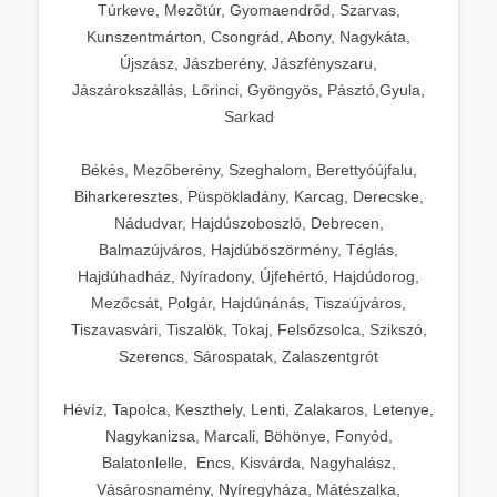
Túrkeve, Mezőtúr, Gyomaendrőd, Szarvas,
Kunszentmárton, Csongrád, Abony, Nagykáta,
Újszász, Jászberény, Jászfényszaru,
Jászárokszállás, Lőrinci, Gyöngyös, Pásztó,Gyula,
Sarkad
Békés, Mezőberény, Szeghalom, Berettyóújfalu,
Biharkeresztes, Püspökladány, Karcag, Derecske,
Nádudvar, Hajdúszoboszló, Debrecen,
Balmazújváros, Hajdúböszörmény, Téglás,
Hajdúhadház, Nyíradony, Újfehértó, Hajdúdorog,
Mezőcsát, Polgár, Hajdúnánás, Tiszaújváros,
Tiszavasvári, Tiszalök, Tokaj, Felsőzsolca, Szikszó,
Szerencs, Sárospatak, Zalaszentgrót
Hévíz, Tapolca, Keszthely, Lenti, Zalakaros, Letenye,
Nagykanizsa, Marcali, Böhönye, Fonyód,
Balatonlelle, Encs, Kisvárda, Nagyhalász,
Vásárosnamény, Nyíregyháza, Mátészalka,