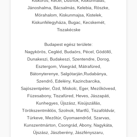
Kiskőrös, Kecel, Dusnok, Kiskunhalas,
Jánoshalma, Bácsalmás, Kelebia, Röszke,
Mórahalom, Kiskunmajsa, Kistelek,
Kiskunfélegyháza, Bugac, Kecskemét,
Tiszakécske
Budapest egész területe:
Nagykörös, Cegléd, Budaörs, Pécel, Gödöllő,
Dunakeszi, Budakeszi, Szentendre, Dorog,
Esztergom, Visegrád, Mátrafüred,
Bátonyterenye, Salgótarján,Rudabánya,
Szendrő, Edelény, Kazincbarcika,
Sajószentpéter, Ózd, Miskolc, Eger, Mezőkövesd,
Füzesabony, Tiszafüred, Heves, Jászapáti,
Kunhegyes, Újszász, Kisújszállás,
Törökszentmiklós, Szolnok, Martfű, Tiszaföldvár,
Túrkeve, Mezőtúr, Gyomaendrőd, Szarvas,
Kunszentmárton, Csongrád, Abony, Nagykáta,
Újszász, Jászberény, Jászfényszaru,