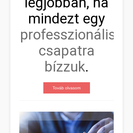
legjobban, ha
mindezt egy
professzionális
csapatra
bízzuk
.
Továb olvasom