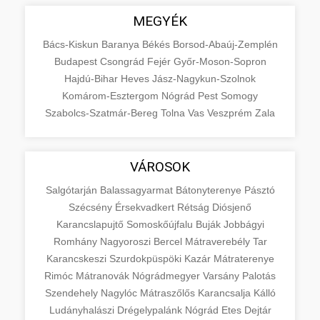
MEGYÉK
Bács-Kiskun
Baranya
Békés
Borsod-Abaúj-Zemplén
Budapest
Csongrád
Fejér
Győr-Moson-Sopron
Hajdú-Bihar
Heves
Jász-Nagykun-Szolnok
Komárom-Esztergom
Nógrád
Pest
Somogy
Szabolcs-Szatmár-Bereg
Tolna
Vas
Veszprém
Zala
VÁROSOK
Salgótarján
Balassagyarmat
Bátonyterenye
Pásztó
Szécsény
Érsekvadkert
Rétság
Diósjenő
Karancslapujtő
Somoskőújfalu
Buják
Jobbágyi
Romhány
Nagyoroszi
Bercel
Mátraverebély
Tar
Karancskeszi
Szurdokpüspöki
Kazár
Mátraterenye
Rimóc
Mátranovák
Nógrádmegyer
Varsány
Palotás
Szendehely
Nagylóc
Mátraszőlős
Karancsalja
Kálló
Ludányhalászi
Drégelypalánk
Nógrád
Etes
Dejtár