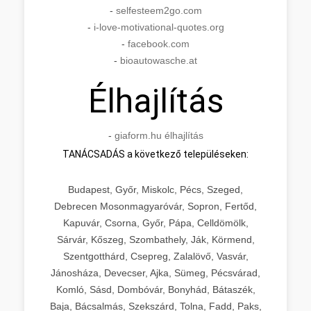
-
selfesteem2go.com
-
i-love-motivational-quotes.org
-
facebook.com
-
bioautowasche.at
Élhajlítás
-
giaform.hu élhajlítás
TANÁCSADÁS a következő településeken:
Budapest, Győr, Miskolc, Pécs, Szeged,
Debrecen Mosonmagyaróvár, Sopron, Fertőd,
Kapuvár, Csorna, Győr, Pápa, Celldömölk,
Sárvár, Kőszeg, Szombathely, Ják, Körmend,
Szentgotthárd, Csepreg, Zalalövő, Vasvár,
Jánosháza, Devecser, Ajka, Sümeg, Pécsvárad,
Komló, Sásd, Dombóvár, Bonyhád, Bátaszék,
Baja, Bácsalmás, Szekszárd, Tolna, Fadd, Paks,