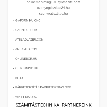
onlinemarketing101.synthasite.com
szonyegtisztitas24.hu
szonyegtisztitas.hu
-
GIAFORM.HU CNC
-
SZEPTEST.COM
-
ATTILAGLAZER.COM
-
AMEAMED.COM
-
ONLINEBOR.HU
-
CHIPTUNING.HU
-
BIT.LY
-
KÁRPITTISZTÍTÁS KARPITTISZTITAS.ORG
-
WIKIPEDIA.ORG
SZÁMÍTÁSTECHNIKAI PARTNEREINK