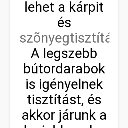
lehet a kárpit
és
szõnyegtisztítás.
A legszebb
bútordarabok
is igényelnek
tisztítást, és
akkor járunk a