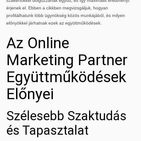
szakértőkkel dolgozzanak együtt, és így maximális eredményt
érjenek el. Ebben a cikkben megvizsgáljuk, hogyan
profitálhatunk több ügynökség közös munkájából, és milyen
előnyökkel járhatnak ezek az együttműködések.
Az Online
Marketing Partner
Együttműködések
Előnyei
Szélesebb Szaktudás
és Tapasztalat