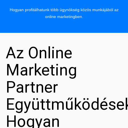
Hogyan profitálhatunk több ügynökség közös munkájából az
online marketingben.
Az Online
Marketing
Partner
Együttműködése
Hogyan