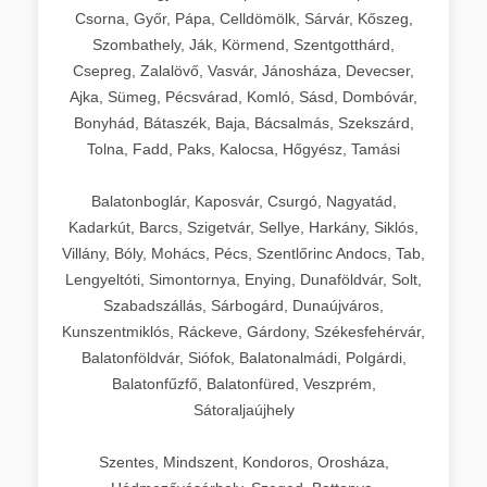
Csorna, Győr, Pápa, Celldömölk, Sárvár, Kőszeg,
Szombathely, Ják, Körmend, Szentgotthárd,
Csepreg, Zalalövő, Vasvár, Jánosháza, Devecser,
Ajka, Sümeg, Pécsvárad, Komló, Sásd, Dombóvár,
Bonyhád, Bátaszék, Baja, Bácsalmás, Szekszárd,
Tolna, Fadd, Paks, Kalocsa, Hőgyész, Tamási
Balatonboglár, Kaposvár, Csurgó, Nagyatád,
Kadarkút, Barcs, Szigetvár, Sellye, Harkány, Siklós,
Villány, Bóly, Mohács, Pécs, Szentlőrinc Andocs, Tab,
Lengyeltóti, Simontornya, Enying, Dunaföldvár, Solt,
Szabadszállás, Sárbogárd, Dunaújváros,
Kunszentmiklós, Ráckeve, Gárdony, Székesfehérvár,
Balatonföldvár, Siófok, Balatonalmádi, Polgárdi,
Balatonfűzfő, Balatonfüred, Veszprém,
Sátoraljaújhely
Szentes, Mindszent, Kondoros, Orosháza,