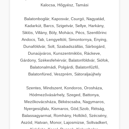
Kalocsa, Hőgyész, Tamási
Balatonboglár, Kaposvár, Csurgó, Nagyatád,
Kadarkút, Barcs, Szigetvár, Sellye, Harkány,
Siklós, Villány, Bóly, Mohács, Pécs, Szentlőrinc
Andocs, Tab, Lengyeltóti, Simontornya, Enying,
Dunaföldvár, Solt, Szabadszállás, Sárbogárd,
Dunaújváros, Kunszentmiklós, Ráckeve,
Gárdony, Székesfehérvár, Balatonföldvár, Siófok,
Balatonalmádi, Polgárdi, Balatonfűzfő,
Balatonfüred, Veszprém, Sátoraljaújhely
Szentes, Mindszent, Kondoros, Orosháza,
Hódmezővásárhely, Szeged, Battonya,
Mezőkovácsháza, Békéscsaba, Nagymaros,
Nyergesújfalu, Kismaros, Göd,Szob, Rétság,
Balassagyarmat, Romhány, Hollókő, Szécsény,
Aszód, Hatvan, Monor, Lajosmizse, Soltvadkert,