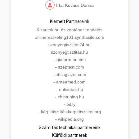
Írta: Kovács Dorina
Kiemelt Partnereink
Kisautok.hu és konténer rendelés
onlinemarketing101.synthasite.com
szonyegtisztitas24.hu
szonyegtisztitas.hu
-
giaform.hu cnc
-
szeptest.com
-
attilaglazer.com
-
ameamed.com
-
onlinebor.hu
-
chiptuning.hu
-
bit.ly
-
kárpittisztítás karpittisztitas.org
-
wikipedia.org
Számítástechnikai partnereink
Külföldi partnerek