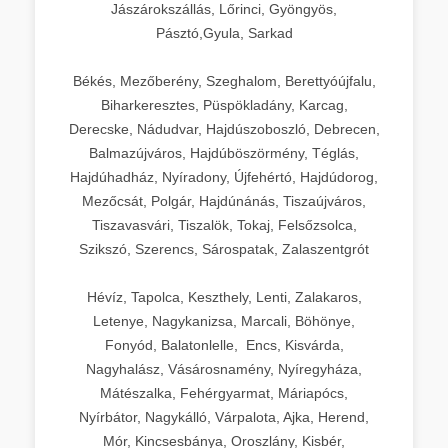
Jászárokszállás, Lőrinci, Gyöngyös,
Pásztó,Gyula, Sarkad
Békés, Mezőberény, Szeghalom, Berettyóújfalu,
Biharkeresztes, Püspökladány, Karcag,
Derecske, Nádudvar, Hajdúszoboszló, Debrecen,
Balmazújváros, Hajdúböszörmény, Téglás,
Hajdúhadház, Nyíradony, Újfehértó, Hajdúdorog,
Mezőcsát, Polgár, Hajdúnánás, Tiszaújváros,
Tiszavasvári, Tiszalök, Tokaj, Felsőzsolca,
Szikszó, Szerencs, Sárospatak, Zalaszentgrót
Hévíz, Tapolca, Keszthely, Lenti, Zalakaros,
Letenye, Nagykanizsa, Marcali, Böhönye,
Fonyód, Balatonlelle, Encs, Kisvárda,
Nagyhalász, Vásárosnamény, Nyíregyháza,
Mátészalka, Fehérgyarmat, Máriapócs,
Nyírbátor, Nagykálló, Várpalota, Ajka, Herend,
Mór, Kincsesbánya, Oroszlány, Kisbér,