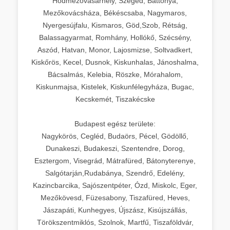
Hódmezővásárhely, Szeged, Battonya,
Mezőkovácsháza, Békéscsaba, Nagymaros,
Nyergesújfalu, Kismaros, Göd,Szob, Rétság,
Balassagyarmat, Romhány, Hollókő, Szécsény,
Aszód, Hatvan, Monor, Lajosmizse, Soltvadkert,
Kiskőrös, Kecel, Dusnok, Kiskunhalas, Jánoshalma,
Bácsalmás, Kelebia, Röszke, Mórahalom,
Kiskunmajsa, Kistelek, Kiskunfélegyháza, Bugac,
Kecskemét, Tiszakécske
Budapest egész területe:
Nagykörös, Cegléd, Budaörs, Pécel, Gödöllő,
Dunakeszi, Budakeszi, Szentendre, Dorog,
Esztergom, Visegrád, Mátrafüred, Bátonyterenye,
Salgótarján,Rudabánya, Szendrő, Edelény,
Kazincbarcika, Sajószentpéter, Ózd, Miskolc, Eger,
Mezőkövesd, Füzesabony, Tiszafüred, Heves,
Jászapáti, Kunhegyes, Újszász, Kisújszállás,
Törökszentmiklós, Szolnok, Martfű, Tiszaföldvár,