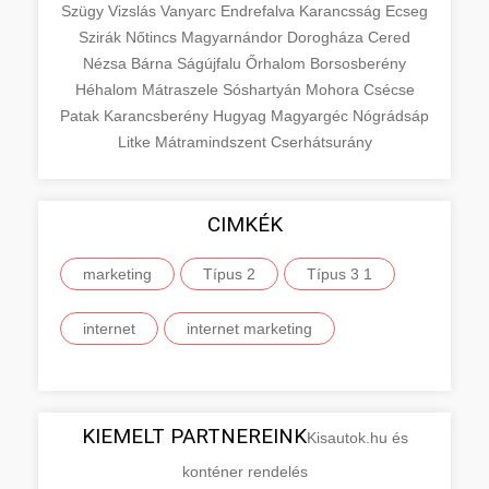
Szügy
Vizslás
Vanyarc
Endrefalva
Karancsság
Ecseg
Szirák
Nőtincs
Magyarnándor
Dorogháza
Cered
Nézsa
Bárna
Ságújfalu
Őrhalom
Borsosberény
Héhalom
Mátraszele
Sóshartyán
Mohora
Csécse
Patak
Karancsberény
Hugyag
Magyargéc
Nógrádsáp
Litke
Mátramindszent
Cserhátsurány
CIMKÉK
marketing
Típus 2
Típus 3 1
internet
internet marketing
KIEMELT PARTNEREINK
Kisautok.hu és
konténer rendelés