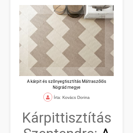
A kárpit és szõnyegtisztítás Mátraszőlős
Nógrád megye
Írta: Kovács Dorina
Kárpittisztítás