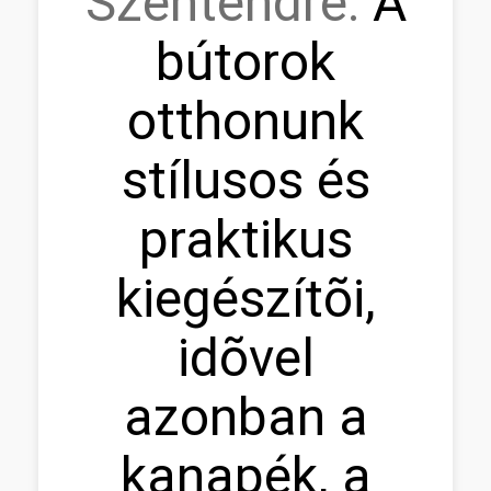
Szentendre:
A
bútorok
otthonunk
stílusos és
praktikus
kiegészítõi,
idõvel
azonban a
kanapék, a