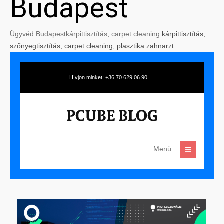
Budapest
Ügyvéd Budapest
kárpittisztítás
,
carpet cleaning
kárpittisztítás,
szőnyegtisztítás, carpet cleaning, plasztika zahnarzt
Hívjon minket: +36 70 629 06 90
Menü