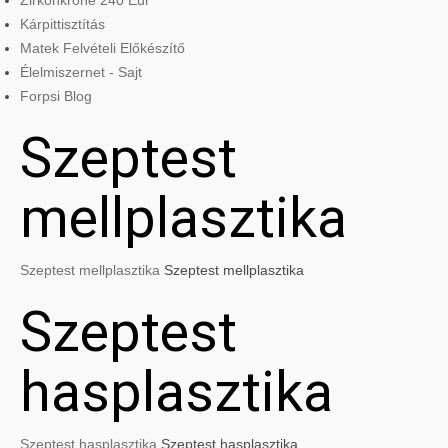
Zirkonkrone 240 Eur
Kárpittisztítás
Matek Felvételi Előkészítő
Élelmiszernet - Sajt
Forpsi Blog
Szeptest
mellplasztika
Szeptest mellplasztika
Szeptest mellplasztika
Szeptest
hasplasztika
Szeptest hasplasztika
Szeptest hasplasztika