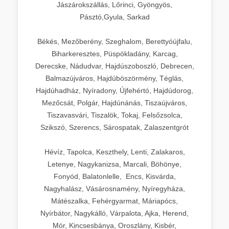
Jászárokszállás, Lőrinci, Gyöngyös,
Pásztó,Gyula, Sarkad
Békés, Mezőberény, Szeghalom, Berettyóújfalu,
Biharkeresztes, Püspökladány, Karcag,
Derecske, Nádudvar, Hajdúszoboszló, Debrecen,
Balmazújváros, Hajdúböszörmény, Téglás,
Hajdúhadház, Nyíradony, Újfehértó, Hajdúdorog,
Mezőcsát, Polgár, Hajdúnánás, Tiszaújváros,
Tiszavasvári, Tiszalök, Tokaj, Felsőzsolca,
Szikszó, Szerencs, Sárospatak, Zalaszentgrót
Hévíz, Tapolca, Keszthely, Lenti, Zalakaros,
Letenye, Nagykanizsa, Marcali, Böhönye,
Fonyód, Balatonlelle, Encs, Kisvárda,
Nagyhalász, Vásárosnamény, Nyíregyháza,
Mátészalka, Fehérgyarmat, Máriapócs,
Nyírbátor, Nagykálló, Várpalota, Ajka, Herend,
Mór, Kincsesbánya, Oroszlány, Kisbér,