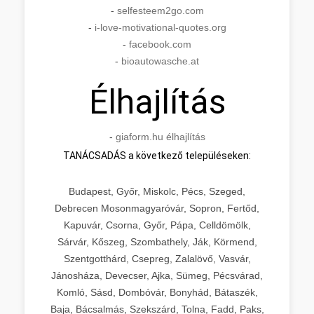
-
selfesteem2go.com
-
i-love-motivational-quotes.org
-
facebook.com
-
bioautowasche.at
Élhajlítás
-
giaform.hu élhajlítás
TANÁCSADÁS a következő településeken:
Budapest, Győr, Miskolc, Pécs, Szeged,
Debrecen Mosonmagyaróvár, Sopron, Fertőd,
Kapuvár, Csorna, Győr, Pápa, Celldömölk,
Sárvár, Kőszeg, Szombathely, Ják, Körmend,
Szentgotthárd, Csepreg, Zalalövő, Vasvár,
Jánosháza, Devecser, Ajka, Sümeg, Pécsvárad,
Komló, Sásd, Dombóvár, Bonyhád, Bátaszék,
Baja, Bácsalmás, Szekszárd, Tolna, Fadd, Paks,