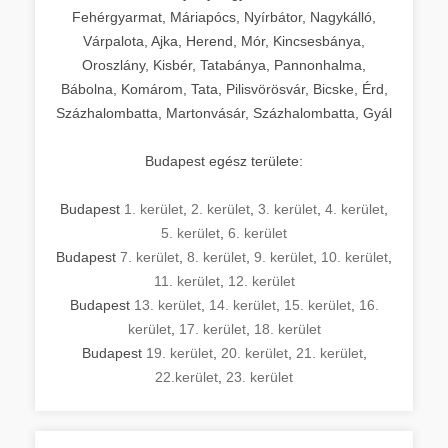
Fehérgyarmat, Máriapócs, Nyírbátor, Nagykálló,
Várpalota, Ajka, Herend, Mór, Kincsesbánya,
Oroszlány, Kisbér, Tatabánya, Pannonhalma,
Bábolna, Komárom, Tata, Pilisvörösvár, Bicske, Érd,
Százhalombatta, Martonvásár, Százhalombatta, Gyál
Budapest egész területe:
Budapest
1. kerület
,
2. kerület
,
3. kerület
,
4. kerület
,
5. kerület
,
6. kerület
Budapest
7. kerület
,
8. kerület
,
9. kerület
,
10. kerület
,
11. kerület
,
12. kerület
Budapest
13. kerület
,
14. kerület
,
15. kerület
,
16.
kerület
,
17. kerület
,
18. kerület
Budapest
19. kerület
,
20. kerület
,
21. kerület
,
22.kerület
,
23. kerület