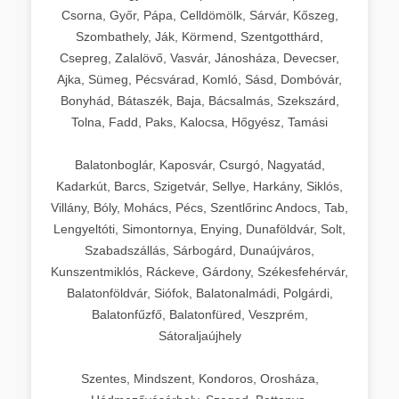
Csorna, Győr, Pápa, Celldömölk, Sárvár, Kőszeg,
Szombathely, Ják, Körmend, Szentgotthárd,
Csepreg, Zalalövő, Vasvár, Jánosháza, Devecser,
Ajka, Sümeg, Pécsvárad, Komló, Sásd, Dombóvár,
Bonyhád, Bátaszék, Baja, Bácsalmás, Szekszárd,
Tolna, Fadd, Paks, Kalocsa, Hőgyész, Tamási
Balatonboglár, Kaposvár, Csurgó, Nagyatád,
Kadarkút, Barcs, Szigetvár, Sellye, Harkány, Siklós,
Villány, Bóly, Mohács, Pécs, Szentlőrinc Andocs, Tab,
Lengyeltóti, Simontornya, Enying, Dunaföldvár, Solt,
Szabadszállás, Sárbogárd, Dunaújváros,
Kunszentmiklós, Ráckeve, Gárdony, Székesfehérvár,
Balatonföldvár, Siófok, Balatonalmádi, Polgárdi,
Balatonfűzfő, Balatonfüred, Veszprém,
Sátoraljaújhely
Szentes, Mindszent, Kondoros, Orosháza,