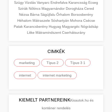
Szügy
Vizslás
Vanyarc
Endrefalva
Karancsság
Ecseg
Szirák
Nőtincs
Magyarnándor
Dorogháza
Cered
Nézsa
Bárna
Ságújfalu
Őrhalom
Borsosberény
Héhalom
Mátraszele
Sóshartyán
Mohora
Csécse
Patak
Karancsberény
Hugyag
Magyargéc
Nógrádsáp
Litke
Mátramindszent
Cserhátsurány
CIMKÉK
marketing
Típus 2
Típus 3 1
internet
internet marketing
KIEMELT PARTNEREINK
Kisautok.hu és
konténer rendelés