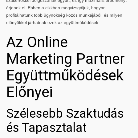
szakértőkkel dolgozzanak együtt, és így maximális eredményt
érjenek el. Ebben a cikkben megvizsgáljuk, hogyan
profitálhatunk több ügynökség közös munkájából, és milyen
előnyökkel járhatnak ezek az együttműködések.
Az Online
Marketing Partner
Együttműködések
Előnyei
Szélesebb Szaktudás
és Tapasztalat