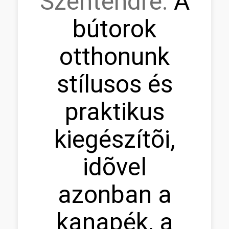
Szentendre:
A
bútorok
otthonunk
stílusos és
praktikus
kiegészítõi,
idõvel
azonban a
kanapék, a