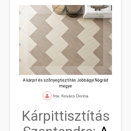
A kárpit és szõnyegtisztítás Jobbágyi Nógrád
megye
Írta: Kovács Dorina
Kárpittisztítás