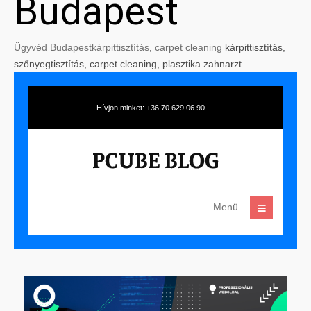
Budapest
Ügyvéd Budapest
kárpittisztítás
,
carpet cleaning
kárpittisztítás,
szőnyegtisztítás, carpet cleaning, plasztika zahnarzt
Hívjon minket: +36 70 629 06 90
Menü