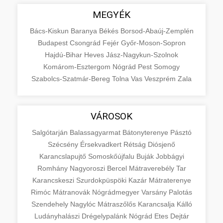
MEGYÉK
Bács-Kiskun
Baranya
Békés
Borsod-Abaúj-Zemplén
Budapest
Csongrád
Fejér
Győr-Moson-Sopron
Hajdú-Bihar
Heves
Jász-Nagykun-Szolnok
Komárom-Esztergom
Nógrád
Pest
Somogy
Szabolcs-Szatmár-Bereg
Tolna
Vas
Veszprém
Zala
VÁROSOK
Salgótarján
Balassagyarmat
Bátonyterenye
Pásztó
Szécsény
Érsekvadkert
Rétság
Diósjenő
Karancslapujtő
Somoskőújfalu
Buják
Jobbágyi
Romhány
Nagyoroszi
Bercel
Mátraverebély
Tar
Karancskeszi
Szurdokpüspöki
Kazár
Mátraterenye
Rimóc
Mátranovák
Nógrádmegyer
Varsány
Palotás
Szendehely
Nagylóc
Mátraszőlős
Karancsalja
Kálló
Ludányhalászi
Drégelypalánk
Nógrád
Etes
Dejtár