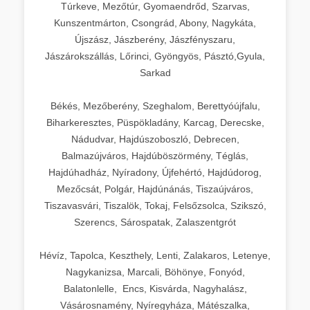
Túrkeve, Mezőtúr, Gyomaendrőd, Szarvas,
Kunszentmárton, Csongrád, Abony, Nagykáta,
Újszász, Jászberény, Jászfényszaru,
Jászárokszállás, Lőrinci, Gyöngyös, Pásztó,Gyula,
Sarkad
Békés, Mezőberény, Szeghalom, Berettyóújfalu,
Biharkeresztes, Püspökladány, Karcag, Derecske,
Nádudvar, Hajdúszoboszló, Debrecen,
Balmazújváros, Hajdúböszörmény, Téglás,
Hajdúhadház, Nyíradony, Újfehértó, Hajdúdorog,
Mezőcsát, Polgár, Hajdúnánás, Tiszaújváros,
Tiszavasvári, Tiszalök, Tokaj, Felsőzsolca, Szikszó,
Szerencs, Sárospatak, Zalaszentgrót
Hévíz, Tapolca, Keszthely, Lenti, Zalakaros, Letenye,
Nagykanizsa, Marcali, Böhönye, Fonyód,
Balatonlelle, Encs, Kisvárda, Nagyhalász,
Vásárosnamény, Nyíregyháza, Mátészalka,