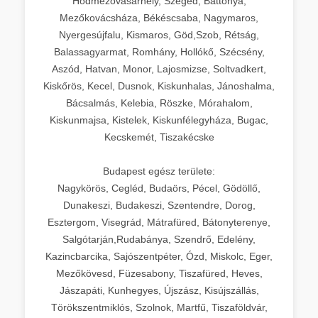
Hódmezővásárhely, Szeged, Battonya,
Mezőkovácsháza, Békéscsaba, Nagymaros,
Nyergesújfalu, Kismaros, Göd,Szob, Rétság,
Balassagyarmat, Romhány, Hollókő, Szécsény,
Aszód, Hatvan, Monor, Lajosmizse, Soltvadkert,
Kiskőrös, Kecel, Dusnok, Kiskunhalas, Jánoshalma,
Bácsalmás, Kelebia, Röszke, Mórahalom,
Kiskunmajsa, Kistelek, Kiskunfélegyháza, Bugac,
Kecskemét, Tiszakécske
Budapest egész területe:
Nagykörös, Cegléd, Budaörs, Pécel, Gödöllő,
Dunakeszi, Budakeszi, Szentendre, Dorog,
Esztergom, Visegrád, Mátrafüred, Bátonyterenye,
Salgótarján,Rudabánya, Szendrő, Edelény,
Kazincbarcika, Sajószentpéter, Ózd, Miskolc, Eger,
Mezőkövesd, Füzesabony, Tiszafüred, Heves,
Jászapáti, Kunhegyes, Újszász, Kisújszállás,
Törökszentmiklós, Szolnok, Martfű, Tiszaföldvár,