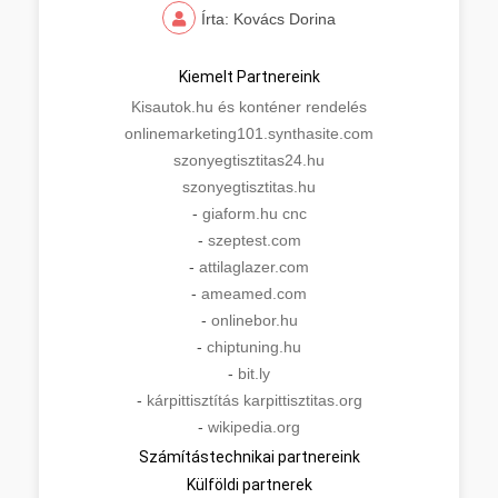
Írta: Kovács Dorina
Kiemelt Partnereink
Kisautok.hu és konténer rendelés
onlinemarketing101.synthasite.com
szonyegtisztitas24.hu
szonyegtisztitas.hu
-
giaform.hu cnc
-
szeptest.com
-
attilaglazer.com
-
ameamed.com
-
onlinebor.hu
-
chiptuning.hu
-
bit.ly
-
kárpittisztítás karpittisztitas.org
-
wikipedia.org
Számítástechnikai partnereink
Külföldi partnerek