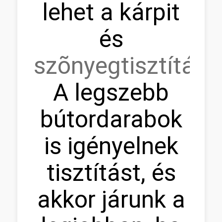
lehet a kárpit
és
szõnyegtisztítás.
A legszebb
bútordarabok
is igényelnek
tisztítást, és
akkor járunk a