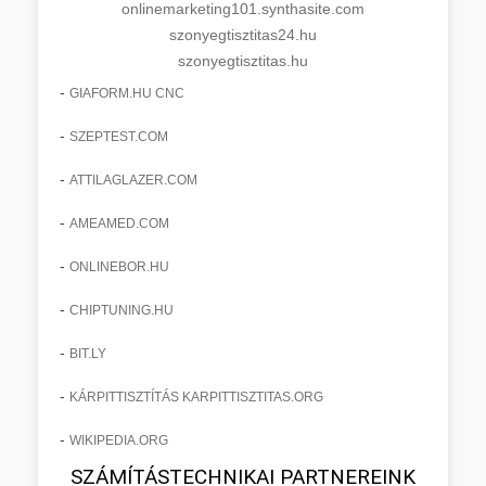
onlinemarketing101.synthasite.com
szonyegtisztitas24.hu
szonyegtisztitas.hu
-
GIAFORM.HU CNC
-
SZEPTEST.COM
-
ATTILAGLAZER.COM
-
AMEAMED.COM
-
ONLINEBOR.HU
-
CHIPTUNING.HU
-
BIT.LY
-
KÁRPITTISZTÍTÁS KARPITTISZTITAS.ORG
-
WIKIPEDIA.ORG
SZÁMÍTÁSTECHNIKAI PARTNEREINK