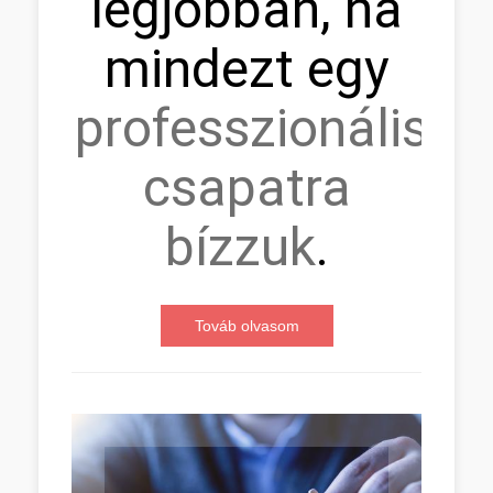
legjobban, ha
mindezt egy
professzionális
csapatra
bízzuk
.
Továb olvasom