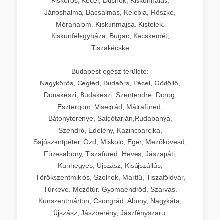
Kiskőrös, Kecel, Dusnok, Kiskunhalas,
Jánoshalma, Bácsalmás, Kelebia, Röszke,
Mórahalom, Kiskunmajsa, Kistelek,
Kiskunfélegyháza, Bugac, Kecskemét,
Tiszakécske
Budapest egész területe:
Nagykörös, Cegléd, Budaörs, Pécel, Gödöllő,
Dunakeszi, Budakeszi, Szentendre, Dorog,
Esztergom, Visegrád, Mátrafüred,
Bátonyterenye, Salgótarján,Rudabánya,
Szendrő, Edelény, Kazincbarcika,
Sajószentpéter, Ózd, Miskolc, Eger, Mezőkövesd,
Füzesabony, Tiszafüred, Heves, Jászapáti,
Kunhegyes, Újszász, Kisújszállás,
Törökszentmiklós, Szolnok, Martfű, Tiszaföldvár,
Túrkeve, Mezőtúr, Gyomaendrőd, Szarvas,
Kunszentmárton, Csongrád, Abony, Nagykáta,
Újszász, Jászberény, Jászfényszaru,