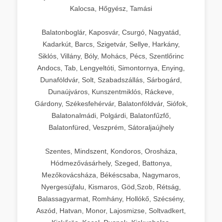
Kalocsa, Hőgyész, Tamási
Balatonboglár, Kaposvár, Csurgó, Nagyatád,
Kadarkút, Barcs, Szigetvár, Sellye, Harkány,
Siklós, Villány, Bóly, Mohács, Pécs, Szentlőrinc
Andocs, Tab, Lengyeltóti, Simontornya, Enying,
Dunaföldvár, Solt, Szabadszállás, Sárbogárd,
Dunaújváros, Kunszentmiklós, Ráckeve,
Gárdony, Székesfehérvár, Balatonföldvár, Siófok,
Balatonalmádi, Polgárdi, Balatonfűzfő,
Balatonfüred, Veszprém, Sátoraljaújhely
Szentes, Mindszent, Kondoros, Orosháza,
Hódmezővásárhely, Szeged, Battonya,
Mezőkovácsháza, Békéscsaba, Nagymaros,
Nyergesújfalu, Kismaros, Göd,Szob, Rétság,
Balassagyarmat, Romhány, Hollókő, Szécsény,
Aszód, Hatvan, Monor, Lajosmizse, Soltvadkert,