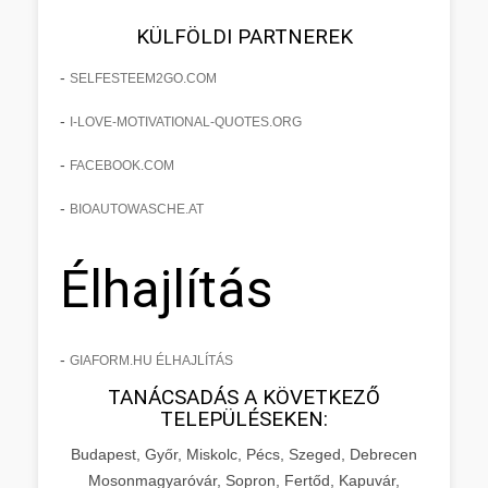
KÜLFÖLDI PARTNEREK
-
SELFESTEEM2GO.COM
-
I-LOVE-MOTIVATIONAL-QUOTES.ORG
-
FACEBOOK.COM
-
BIOAUTOWASCHE.AT
Élhajlítás
-
GIAFORM.HU ÉLHAJLÍTÁS
TANÁCSADÁS A KÖVETKEZŐ
TELEPÜLÉSEKEN:
Budapest, Győr, Miskolc, Pécs, Szeged, Debrecen
Mosonmagyaróvár, Sopron, Fertőd, Kapuvár,