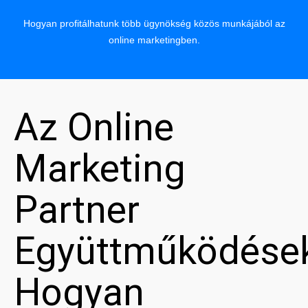
Hogyan profitálhatunk több ügynökség közös munkájából az
online marketingben.
Az Online
Marketing
Partner
Együttműködése
Hogyan