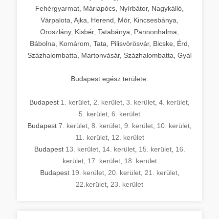
Fehérgyarmat, Máriapócs, Nyírbátor, Nagykálló,
Várpalota, Ajka, Herend, Mór, Kincsesbánya,
Oroszlány, Kisbér, Tatabánya, Pannonhalma,
Bábolna, Komárom, Tata, Pilisvörösvár, Bicske, Érd,
Százhalombatta, Martonvásár, Százhalombatta, Gyál
Budapest egész területe:
Budapest
1. kerület
,
2. kerület
,
3. kerület
,
4. kerület
,
5. kerület
,
6. kerület
Budapest
7. kerület
,
8. kerület
,
9. kerület
,
10. kerület
,
11. kerület
,
12. kerület
Budapest
13. kerület
,
14. kerület
,
15. kerület
,
16.
kerület
,
17. kerület
,
18. kerület
Budapest
19. kerület
,
20. kerület
,
21. kerület
,
22.kerület
,
23. kerület