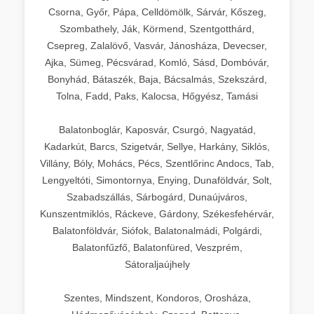
Csorna, Győr, Pápa, Celldömölk, Sárvár, Kőszeg,
Szombathely, Ják, Körmend, Szentgotthárd,
Csepreg, Zalalövő, Vasvár, Jánosháza, Devecser,
Ajka, Sümeg, Pécsvárad, Komló, Sásd, Dombóvár,
Bonyhád, Bátaszék, Baja, Bácsalmás, Szekszárd,
Tolna, Fadd, Paks, Kalocsa, Hőgyész, Tamási
Balatonboglár, Kaposvár, Csurgó, Nagyatád,
Kadarkút, Barcs, Szigetvár, Sellye, Harkány, Siklós,
Villány, Bóly, Mohács, Pécs, Szentlőrinc Andocs, Tab,
Lengyeltóti, Simontornya, Enying, Dunaföldvár, Solt,
Szabadszállás, Sárbogárd, Dunaújváros,
Kunszentmiklós, Ráckeve, Gárdony, Székesfehérvár,
Balatonföldvár, Siófok, Balatonalmádi, Polgárdi,
Balatonfűzfő, Balatonfüred, Veszprém,
Sátoraljaújhely
Szentes, Mindszent, Kondoros, Orosháza,