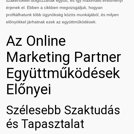
szakértőkkel dolgozzanak együtt, és így maximális eredményt
érjenek el. Ebben a cikkben megvizsgáljuk, hogyan
profitálhatunk több ügynökség közös munkájából, és milyen
előnyökkel járhatnak ezek az együttműködések.
Az Online
Marketing Partner
Együttműködések
Előnyei
Szélesebb Szaktudás
és Tapasztalat