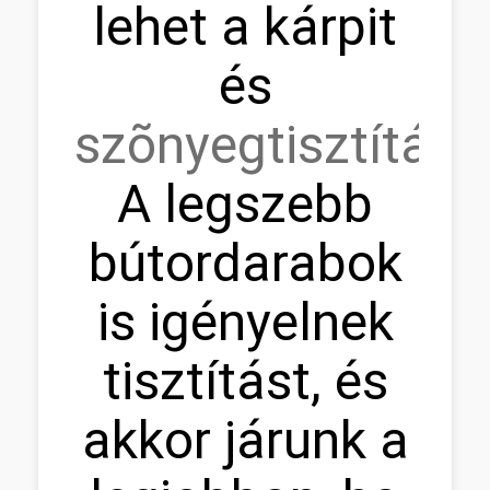
lehet a kárpit
és
szõnyegtisztítás.
A legszebb
bútordarabok
is igényelnek
tisztítást, és
akkor járunk a