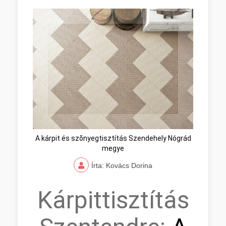
A kárpit és szõnyegtisztítás Szendehely Nógrád
megye
Írta: Kovács Dorina
Kárpittisztítás