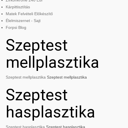
Zirkonkrone 240 Eur
Kárpittisztítás
Matek Felvételi Előkészítő
Élelmiszernet - Sajt
Forpsi Blog
Szeptest
mellplasztika
Szeptest mellplasztika
Szeptest mellplasztika
Szeptest
hasplasztika
Szeptest hasplasztika
Szeptest hasplasztika