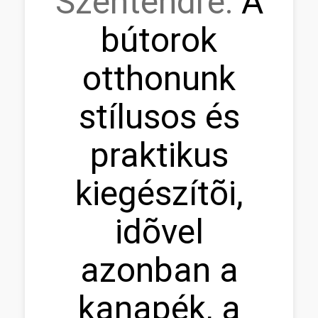
Szentendre:
A
bútorok
otthonunk
stílusos és
praktikus
kiegészítõi,
idõvel
azonban a
kanapék, a