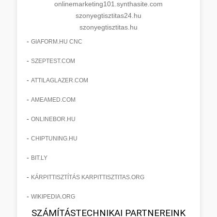
onlinemarketing101.synthasite.com
szonyegtisztitas24.hu
szonyegtisztitas.hu
-
GIAFORM.HU CNC
-
SZEPTEST.COM
-
ATTILAGLAZER.COM
-
AMEAMED.COM
-
ONLINEBOR.HU
-
CHIPTUNING.HU
-
BIT.LY
-
KÁRPITTISZTÍTÁS KARPITTISZTITAS.ORG
-
WIKIPEDIA.ORG
SZÁMÍTÁSTECHNIKAI PARTNEREINK