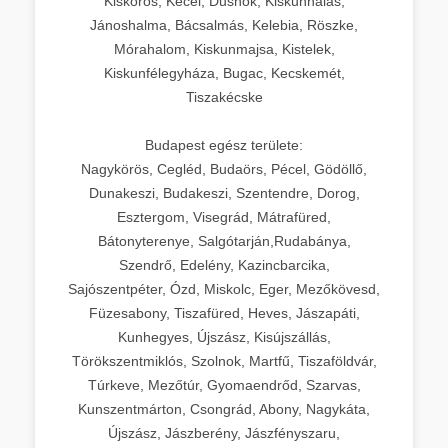
Kiskőrös, Kecel, Dusnok, Kiskunhalas,
Jánoshalma, Bácsalmás, Kelebia, Röszke,
Mórahalom, Kiskunmajsa, Kistelek,
Kiskunfélegyháza, Bugac, Kecskemét,
Tiszakécske
Budapest egész területe:
Nagykörös, Cegléd, Budaörs, Pécel, Gödöllő,
Dunakeszi, Budakeszi, Szentendre, Dorog,
Esztergom, Visegrád, Mátrafüred,
Bátonyterenye, Salgótarján,Rudabánya,
Szendrő, Edelény, Kazincbarcika,
Sajószentpéter, Ózd, Miskolc, Eger, Mezőkövesd,
Füzesabony, Tiszafüred, Heves, Jászapáti,
Kunhegyes, Újszász, Kisújszállás,
Törökszentmiklós, Szolnok, Martfű, Tiszaföldvár,
Túrkeve, Mezőtúr, Gyomaendrőd, Szarvas,
Kunszentmárton, Csongrád, Abony, Nagykáta,
Újszász, Jászberény, Jászfényszaru,