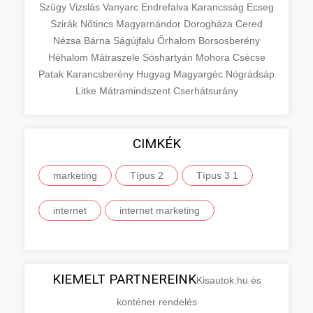
Szügy
Vizslás
Vanyarc
Endrefalva
Karancsság
Ecseg
Szirák
Nőtincs
Magyarnándor
Dorogháza
Cered
Nézsa
Bárna
Ságújfalu
Őrhalom
Borsosberény
Héhalom
Mátraszele
Sóshartyán
Mohora
Csécse
Patak
Karancsberény
Hugyag
Magyargéc
Nógrádsáp
Litke
Mátramindszent
Cserhátsurány
CIMKÉK
marketing
Típus 2
Típus 3 1
internet
internet marketing
KIEMELT PARTNEREINK
Kisautok.hu és
konténer rendelés