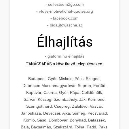
-
selfesteem2go.com
-
i-love-motivational-quotes.org
-
facebook.com
-
bioautowasche.at
Élhajlítás
-
giaform.hu élhajlítás
TANÁCSADÁS a következő településeken:
Budapest, Győr, Miskolc, Pécs, Szeged,
Debrecen Mosonmagyaróvár, Sopron, Fertőd,
Kapuvár, Csorna, Győr, Pápa, Celldömölk,
Sárvár, Kőszeg, Szombathely, Ják, Körmend,
Szentgotthárd, Csepreg, Zalalövő, Vasvár,
Jánosháza, Devecser, Ajka, Sümeg, Pécsvárad,
Komló, Sásd, Dombóvár, Bonyhád, Bátaszék,
Baja, Bácsalmás, Szekszárd, Tolna, Fadd, Paks,