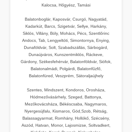
Kalocsa, Hőgyész, Tamási
Balatonboglár, Kaposvár, Csurgó, Nagyatád,
Kadarkút, Barcs, Szigetvár, Sellye, Harkány,
Siklós, Villány, Bóly, Mohács, Pécs, Szentlőrinc
Andocs, Tab, Lengyeltóti, Simontornya, Enying,
Dunaföldvár, Solt, Szabadszállás, Sárbogárd,
Dunaújváros, Kunszentmiklós, Ráckeve,
Gárdony, Székesfehérvár, Balatonföldvár, Siófok,
Balatonalmádi, Polgárdi, Balatonfűzfő,
Balatonfüred, Veszprém, Sátoraljaújhely
Szentes, Mindszent, Kondoros, Orosháza,
Hódmezővásárhely, Szeged, Battonya,
Mezőkovácsháza, Békéscsaba, Nagymaros,
Nyergesújfalu, Kismaros, Göd,Szob, Rétság,
Balassagyarmat, Romhány, Hollókő, Szécsény,
Aszód, Hatvan, Monor, Lajosmizse, Soltvadkert,