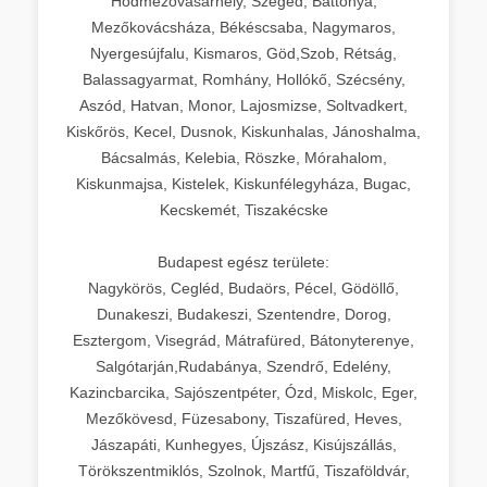
Hódmezővásárhely, Szeged, Battonya,
Mezőkovácsháza, Békéscsaba, Nagymaros,
Nyergesújfalu, Kismaros, Göd,Szob, Rétság,
Balassagyarmat, Romhány, Hollókő, Szécsény,
Aszód, Hatvan, Monor, Lajosmizse, Soltvadkert,
Kiskőrös, Kecel, Dusnok, Kiskunhalas, Jánoshalma,
Bácsalmás, Kelebia, Röszke, Mórahalom,
Kiskunmajsa, Kistelek, Kiskunfélegyháza, Bugac,
Kecskemét, Tiszakécske
Budapest egész területe:
Nagykörös, Cegléd, Budaörs, Pécel, Gödöllő,
Dunakeszi, Budakeszi, Szentendre, Dorog,
Esztergom, Visegrád, Mátrafüred, Bátonyterenye,
Salgótarján,Rudabánya, Szendrő, Edelény,
Kazincbarcika, Sajószentpéter, Ózd, Miskolc, Eger,
Mezőkövesd, Füzesabony, Tiszafüred, Heves,
Jászapáti, Kunhegyes, Újszász, Kisújszállás,
Törökszentmiklós, Szolnok, Martfű, Tiszaföldvár,