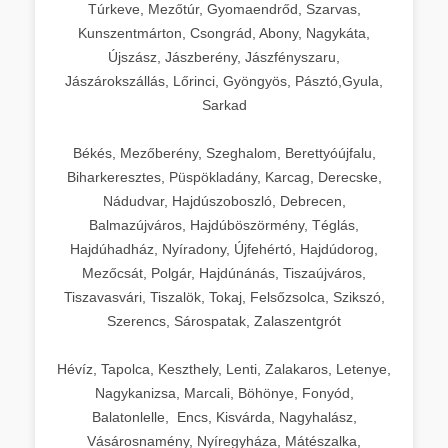
Túrkeve, Mezőtúr, Gyomaendrőd, Szarvas,
Kunszentmárton, Csongrád, Abony, Nagykáta,
Újszász, Jászberény, Jászfényszaru,
Jászárokszállás, Lőrinci, Gyöngyös, Pásztó,Gyula,
Sarkad
Békés, Mezőberény, Szeghalom, Berettyóújfalu,
Biharkeresztes, Püspökladány, Karcag, Derecske,
Nádudvar, Hajdúszoboszló, Debrecen,
Balmazújváros, Hajdúböszörmény, Téglás,
Hajdúhadház, Nyíradony, Újfehértó, Hajdúdorog,
Mezőcsát, Polgár, Hajdúnánás, Tiszaújváros,
Tiszavasvári, Tiszalök, Tokaj, Felsőzsolca, Szikszó,
Szerencs, Sárospatak, Zalaszentgrót
Hévíz, Tapolca, Keszthely, Lenti, Zalakaros, Letenye,
Nagykanizsa, Marcali, Böhönye, Fonyód,
Balatonlelle, Encs, Kisvárda, Nagyhalász,
Vásárosnamény, Nyíregyháza, Mátészalka,