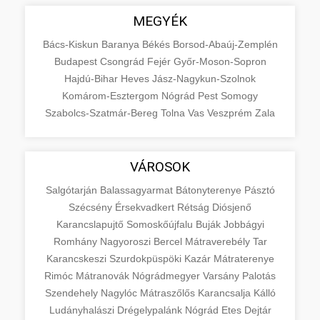
MEGYÉK
Bács-Kiskun
Baranya
Békés
Borsod-Abaúj-Zemplén
Budapest
Csongrád
Fejér
Győr-Moson-Sopron
Hajdú-Bihar
Heves
Jász-Nagykun-Szolnok
Komárom-Esztergom
Nógrád
Pest
Somogy
Szabolcs-Szatmár-Bereg
Tolna
Vas
Veszprém
Zala
VÁROSOK
Salgótarján
Balassagyarmat
Bátonyterenye
Pásztó
Szécsény
Érsekvadkert
Rétság
Diósjenő
Karancslapujtő
Somoskőújfalu
Buják
Jobbágyi
Romhány
Nagyoroszi
Bercel
Mátraverebély
Tar
Karancskeszi
Szurdokpüspöki
Kazár
Mátraterenye
Rimóc
Mátranovák
Nógrádmegyer
Varsány
Palotás
Szendehely
Nagylóc
Mátraszőlős
Karancsalja
Kálló
Ludányhalászi
Drégelypalánk
Nógrád
Etes
Dejtár