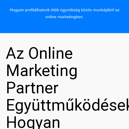
Hogyan profitálhatunk több ügynökség közös munkájából az
online marketingben.
Az Online
Marketing
Partner
Együttműködése
Hogyan