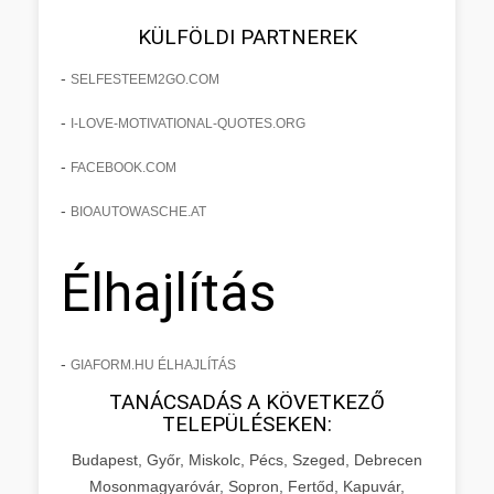
KÜLFÖLDI PARTNEREK
-
SELFESTEEM2GO.COM
-
I-LOVE-MOTIVATIONAL-QUOTES.ORG
-
FACEBOOK.COM
-
BIOAUTOWASCHE.AT
Élhajlítás
-
GIAFORM.HU ÉLHAJLÍTÁS
TANÁCSADÁS A KÖVETKEZŐ
TELEPÜLÉSEKEN:
Budapest, Győr, Miskolc, Pécs, Szeged, Debrecen
Mosonmagyaróvár, Sopron, Fertőd, Kapuvár,