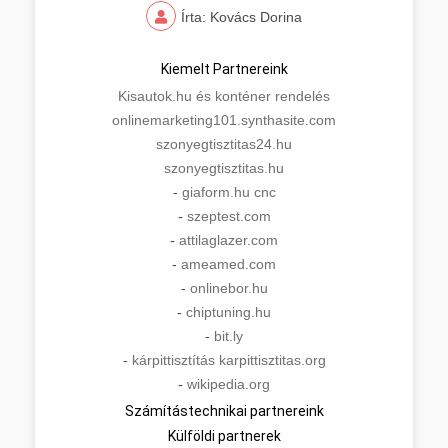
Írta: Kovács Dorina
Kiemelt Partnereink
Kisautok.hu és konténer rendelés
onlinemarketing101.synthasite.com
szonyegtisztitas24.hu
szonyegtisztitas.hu
-
giaform.hu cnc
-
szeptest.com
-
attilaglazer.com
-
ameamed.com
-
onlinebor.hu
-
chiptuning.hu
-
bit.ly
-
kárpittisztítás karpittisztitas.org
-
wikipedia.org
Számítástechnikai partnereink
Külföldi partnerek