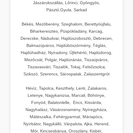
Jászárokszállás, Lőrinci, Gyöngyös,
Pásztó,Gyula, Sarkad
Békés, Mezőberény, Szeghalom, Berettyóújfalu,
Biharkeresztes, Püspökladány, Karcag,
Derecske, Nádudvar, Hajdúszoboszló, Debrecen,
Balmazújváros, Hajdúböszörmény, Téglás,
Hajdúhadház, Nyíradony, Újfehértó, Hajdúdorog,
Mezőcsát, Polgár, Hajdúnánás, Tiszaújváros,
Tiszavasvári, Tiszalök, Tokaj, Felsőzsolca,
Szikszó, Szerencs, Sárospatak, Zalaszentgrót
Hévíz, Tapolca, Keszthely, Lenti, Zalakaros,
Letenye, Nagykanizsa, Marcali, Böhönye,
Fonyód, Balatonlelle, Encs, Kisvárda,
Nagyhalász, Vásárosnamény, Nyíregyháza,
Mátészalka, Fehérgyarmat, Máriapócs,
Nyírbátor, Nagykálló, Várpalota, Ajka, Herend,
Mór, Kincsesbánya, Oroszlány, Kisbér,