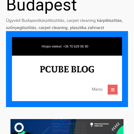
Budapest
Ügyvéd Budapest
kárpittisztítás
,
carpet cleaning
kárpittisztítás,
szőnyegtisztítás, carpet cleaning, plasztika zahnarzt
Hívjon minket: +36 70 629 06 90
Menü