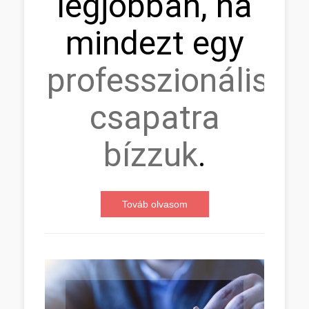
legjobban, ha
mindezt egy
professzionális
csapatra
bízzuk
.
Továb olvasom