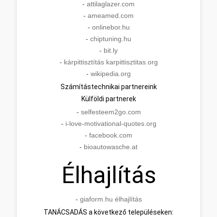
-
attilaglazer.com
-
ameamed.com
-
onlinebor.hu
-
chiptuning.hu
-
bit.ly
-
kárpittisztítás karpittisztitas.org
-
wikipedia.org
Számítástechnikai partnereink
Külföldi partnerek
-
selfesteem2go.com
-
i-love-motivational-quotes.org
-
facebook.com
-
bioautowasche.at
Élhajlítás
-
giaform.hu élhajlítás
TANÁCSADÁS a következő településeken: