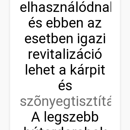
elhasználódnak,
és ebben az
esetben igazi
revitalizáció
lehet a kárpit
és
szõnyegtisztítás.
A legszebb