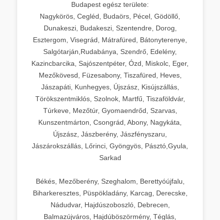
Budapest egész területe:
Nagykörös, Cegléd, Budaörs, Pécel, Gödöllő,
Dunakeszi, Budakeszi, Szentendre, Dorog,
Esztergom, Visegrád, Mátrafüred, Bátonyterenye,
Salgótarján,Rudabánya, Szendrő, Edelény,
Kazincbarcika, Sajószentpéter, Ózd, Miskolc, Eger,
Mezőkövesd, Füzesabony, Tiszafüred, Heves,
Jászapáti, Kunhegyes, Újszász, Kisújszállás,
Törökszentmiklós, Szolnok, Martfű, Tiszaföldvár,
Túrkeve, Mezőtúr, Gyomaendrőd, Szarvas,
Kunszentmárton, Csongrád, Abony, Nagykáta,
Újszász, Jászberény, Jászfényszaru,
Jászárokszállás, Lőrinci, Gyöngyös, Pásztó,Gyula,
Sarkad
Békés, Mezőberény, Szeghalom, Berettyóújfalu,
Biharkeresztes, Püspökladány, Karcag, Derecske,
Nádudvar, Hajdúszoboszló, Debrecen,
Balmazújváros, Hajdúböszörmény, Téglás,