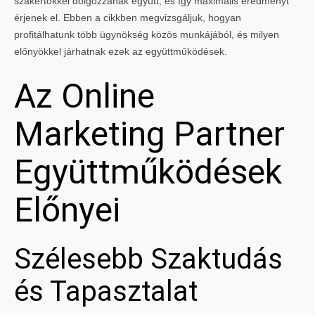
szakértőkkel dolgozzanak együtt, és így maximális eredményt
érjenek el. Ebben a cikkben megvizsgáljuk, hogyan
profitálhatunk több ügynökség közös munkájából, és milyen
előnyökkel járhatnak ezek az együttműködések.
Az Online
Marketing Partner
Együttműködések
Előnyei
Szélesebb Szaktudás
és Tapasztalat