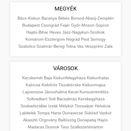
MEGYÉK
Bács-Kiskun
Baranya
Békés
Borsod-Abaúj-Zemplén
Budapest
Csongrád
Fejér
Győr-Moson-Sopron
Hajdú-Bihar
Heves
Jász-Nagykun-Szolnok
Komárom-Esztergom
Nógrád
Pest
Somogy
Szabolcs-Szatmár-Bereg
Tolna
Vas
Veszprém
Zala
VÁROSOK
Kecskemét
Baja
Kiskunfélegyháza
Kiskunhalas
Kalocsa
Kiskőrös
Tiszakécske
Kiskunmajsa
Lajosmizse
Jánoshalma
Kecel
Kunszentmiklós
Soltvadkert
Solt
Bácsalmás
Kerekegyháza
Szabadszállás
Izsák
Mélykút
Tiszaalpár
Helvécia
Lakitelek
Tompa
Harta
Dunavecse
Sükösd
Vaskút
Akasztó
Orgovány
Ballószög
Dunapataj
Hajós
Madaras
Dusnok
Tass
Szalkszentmárton