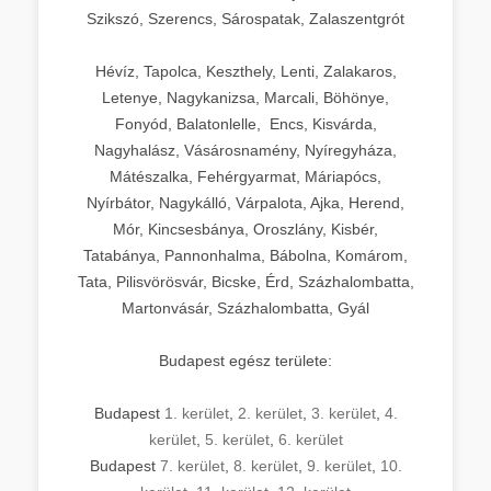
Szikszó, Szerencs, Sárospatak, Zalaszentgrót
Hévíz, Tapolca, Keszthely, Lenti, Zalakaros,
Letenye, Nagykanizsa, Marcali, Böhönye,
Fonyód, Balatonlelle, Encs, Kisvárda,
Nagyhalász, Vásárosnamény, Nyíregyháza,
Mátészalka, Fehérgyarmat, Máriapócs,
Nyírbátor, Nagykálló, Várpalota, Ajka, Herend,
Mór, Kincsesbánya, Oroszlány, Kisbér,
Tatabánya, Pannonhalma, Bábolna, Komárom,
Tata, Pilisvörösvár, Bicske, Érd, Százhalombatta,
Martonvásár, Százhalombatta, Gyál
Budapest egész területe:
Budapest
1. kerület
,
2. kerület
,
3. kerület
,
4.
kerület
,
5. kerület
,
6. kerület
Budapest
7. kerület
,
8. kerület
,
9. kerület
,
10.