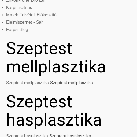
Zirkonkrone 240 Eur
Kárpittisztítás
Matek Felvételi Előkészítő
Élelmiszernet - Sajt
Forpsi Blog
Szeptest
mellplasztika
Szeptest mellplasztika
Szeptest mellplasztika
Szeptest
hasplasztika
Szeptest hasplasztika
Szeptest hasplasztika