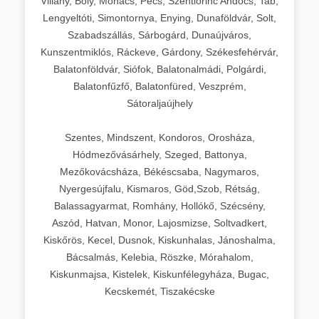
Villány, Bóly, Mohács, Pécs, Szentlőrinc Andocs, Tab,
Lengyeltóti, Simontornya, Enying, Dunaföldvár, Solt,
Szabadszállás, Sárbogárd, Dunaújváros,
Kunszentmiklós, Ráckeve, Gárdony, Székesfehérvár,
Balatonföldvár, Siófok, Balatonalmádi, Polgárdi,
Balatonfűzfő, Balatonfüred, Veszprém,
Sátoraljaújhely
Szentes, Mindszent, Kondoros, Orosháza,
Hódmezővásárhely, Szeged, Battonya,
Mezőkovácsháza, Békéscsaba, Nagymaros,
Nyergesújfalu, Kismaros, Göd,Szob, Rétság,
Balassagyarmat, Romhány, Hollókő, Szécsény,
Aszód, Hatvan, Monor, Lajosmizse, Soltvadkert,
Kiskőrös, Kecel, Dusnok, Kiskunhalas, Jánoshalma,
Bácsalmás, Kelebia, Röszke, Mórahalom,
Kiskunmajsa, Kistelek, Kiskunfélegyháza, Bugac,
Kecskemét, Tiszakécske