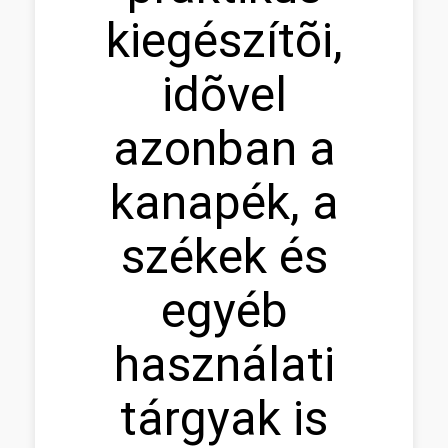
kiegészítõi,
idõvel
azonban a
kanapék, a
székek és
egyéb
használati
tárgyak is