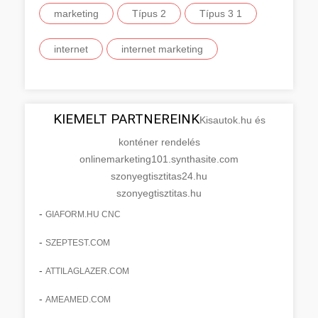
marketing
Típus 2
Típus 3 1
internet
internet marketing
KIEMELT PARTNEREINK
Kisautok.hu és
konténer rendelés
onlinemarketing101.synthasite.com
szonyegtisztitas24.hu
szonyegtisztitas.hu
-
GIAFORM.HU CNC
-
SZEPTEST.COM
-
ATTILAGLAZER.COM
-
AMEAMED.COM