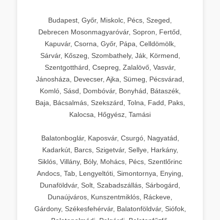
Budapest, Győr, Miskolc, Pécs, Szeged,
Debrecen Mosonmagyaróvár, Sopron, Fertőd,
Kapuvár, Csorna, Győr, Pápa, Celldömölk,
Sárvár, Kőszeg, Szombathely, Ják, Körmend,
Szentgotthárd, Csepreg, Zalalövő, Vasvár,
Jánosháza, Devecser, Ajka, Sümeg, Pécsvárad,
Komló, Sásd, Dombóvár, Bonyhád, Bátaszék,
Baja, Bácsalmás, Szekszárd, Tolna, Fadd, Paks,
Kalocsa, Hőgyész, Tamási
Balatonboglár, Kaposvár, Csurgó, Nagyatád,
Kadarkút, Barcs, Szigetvár, Sellye, Harkány,
Siklós, Villány, Bóly, Mohács, Pécs, Szentlőrinc
Andocs, Tab, Lengyeltóti, Simontornya, Enying,
Dunaföldvár, Solt, Szabadszállás, Sárbogárd,
Dunaújváros, Kunszentmiklós, Ráckeve,
Gárdony, Székesfehérvár, Balatonföldvár, Siófok,