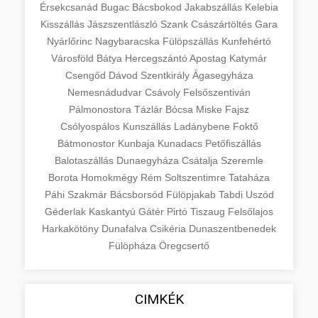
Érsekcsanád
Bugac
Bácsbokod
Jakabszállás
Kelebia
Kisszállás
Jászszentlászló
Szank
Császártöltés
Gara
Nyárlőrinc
Nagybaracska
Fülöpszállás
Kunfehértó
Városföld
Bátya
Hercegszántó
Apostag
Katymár
Csengőd
Dávod
Szentkirály
Ágasegyháza
Nemesnádudvar
Csávoly
Felsőszentiván
Pálmonostora
Tázlár
Bócsa
Miske
Fajsz
Csólyospálos
Kunszállás
Ladánybene
Foktő
Bátmonostor
Kunbaja
Kunadacs
Petőfiszállás
Balotaszállás
Dunaegyháza
Csátalja
Szeremle
Borota
Homokmégy
Rém
Soltszentimre
Tataháza
Páhi
Szakmár
Bácsborsód
Fülöpjakab
Tabdi
Uszód
Géderlak
Kaskantyú
Gátér
Pirtó
Tiszaug
Felsőlajos
Harkakötöny
Dunafalva
Csikéria
Dunaszentbenedek
Fülöpháza
Öregcsertő
CIMKÉK