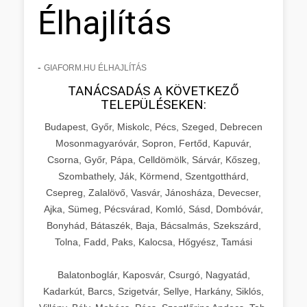
Élhajlítás
-
GIAFORM.HU ÉLHAJLÍTÁS
TANÁCSADÁS A KÖVETKEZŐ
TELEPÜLÉSEKEN:
Budapest, Győr, Miskolc, Pécs, Szeged, Debrecen
Mosonmagyaróvár, Sopron, Fertőd, Kapuvár,
Csorna, Győr, Pápa, Celldömölk, Sárvár, Kőszeg,
Szombathely, Ják, Körmend, Szentgotthárd,
Csepreg, Zalalövő, Vasvár, Jánosháza, Devecser,
Ajka, Sümeg, Pécsvárad, Komló, Sásd, Dombóvár,
Bonyhád, Bátaszék, Baja, Bácsalmás, Szekszárd,
Tolna, Fadd, Paks, Kalocsa, Hőgyész, Tamási
Balatonboglár, Kaposvár, Csurgó, Nagyatád,
Kadarkút, Barcs, Szigetvár, Sellye, Harkány, Siklós,