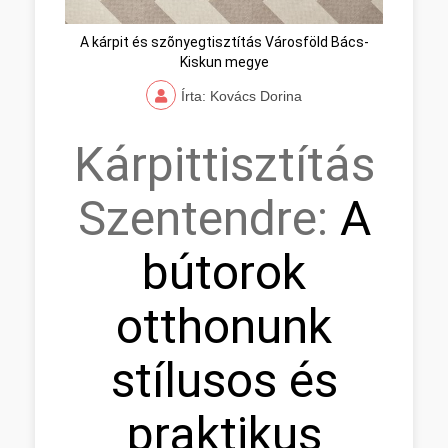
A kárpit és szõnyegtisztítás Városföld Bács-
Kiskun megye
Írta: Kovács Dorina
Kárpittisztítás
Szentendre:
A
bútorok
otthonunk
stílusos és
praktikus