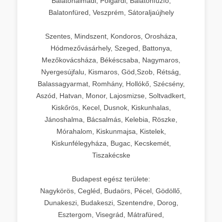
Balatonalmádi, Polgárdi, Balatonfűzfő,
Balatonfüred, Veszprém, Sátoraljaújhely
Szentes, Mindszent, Kondoros, Orosháza,
Hódmezővásárhely, Szeged, Battonya,
Mezőkovácsháza, Békéscsaba, Nagymaros,
Nyergesújfalu, Kismaros, Göd,Szob, Rétság,
Balassagyarmat, Romhány, Hollókő, Szécsény,
Aszód, Hatvan, Monor, Lajosmizse, Soltvadkert,
Kiskőrös, Kecel, Dusnok, Kiskunhalas,
Jánoshalma, Bácsalmás, Kelebia, Röszke,
Mórahalom, Kiskunmajsa, Kistelek,
Kiskunfélegyháza, Bugac, Kecskemét,
Tiszakécske
Budapest egész területe:
Nagykörös, Cegléd, Budaörs, Pécel, Gödöllő,
Dunakeszi, Budakeszi, Szentendre, Dorog,
Esztergom, Visegrád, Mátrafüred,