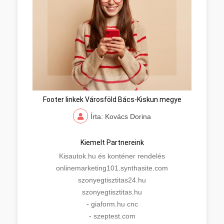
Footer linkek Városföld Bács-Kiskun megye
Írta: Kovács Dorina
Kiemelt Partnereink
Kisautok.hu és konténer rendelés
onlinemarketing101.synthasite.com
szonyegtisztitas24.hu
szonyegtisztitas.hu
-
giaform.hu cnc
-
szeptest.com