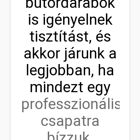
bútordarabok
is igényelnek
tisztítást, és
akkor járunk a
legjobban, ha
mindezt egy
professzionális
csapatra
bízzuk
.