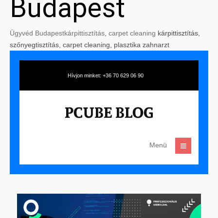
Budapest
Ügyvéd Budapest
kárpittisztítás
,
carpet cleaning
kárpittisztítás,
szőnyegtisztítás, carpet cleaning, plasztika zahnarzt
Hívjon minket: +36 70 629 06 90
Menü