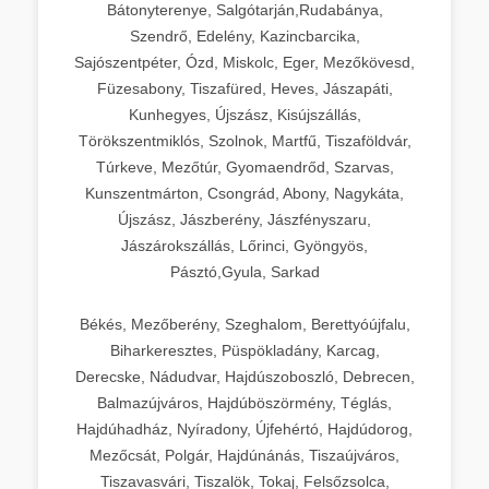
Bátonyterenye, Salgótarján,Rudabánya,
Szendrő, Edelény, Kazincbarcika,
Sajószentpéter, Ózd, Miskolc, Eger, Mezőkövesd,
Füzesabony, Tiszafüred, Heves, Jászapáti,
Kunhegyes, Újszász, Kisújszállás,
Törökszentmiklós, Szolnok, Martfű, Tiszaföldvár,
Túrkeve, Mezőtúr, Gyomaendrőd, Szarvas,
Kunszentmárton, Csongrád, Abony, Nagykáta,
Újszász, Jászberény, Jászfényszaru,
Jászárokszállás, Lőrinci, Gyöngyös,
Pásztó,Gyula, Sarkad
Békés, Mezőberény, Szeghalom, Berettyóújfalu,
Biharkeresztes, Püspökladány, Karcag,
Derecske, Nádudvar, Hajdúszoboszló, Debrecen,
Balmazújváros, Hajdúböszörmény, Téglás,
Hajdúhadház, Nyíradony, Újfehértó, Hajdúdorog,
Mezőcsát, Polgár, Hajdúnánás, Tiszaújváros,
Tiszavasvári, Tiszalök, Tokaj, Felsőzsolca,