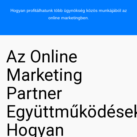
Hogyan profitálhatunk több ügynökség közös munkájából az
online marketingben.
Az Online
Marketing
Partner
Együttműködése
Hogyan