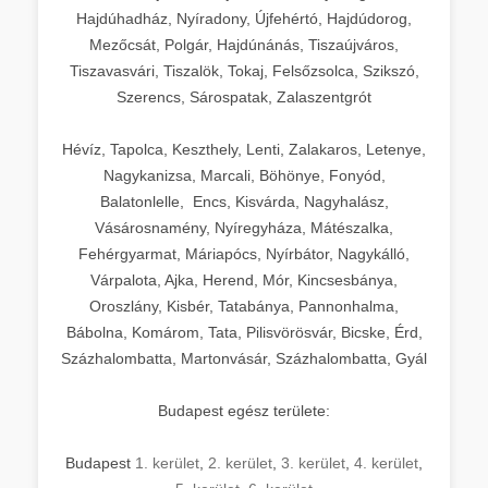
Hajdúhadház, Nyíradony, Újfehértó, Hajdúdorog,
Mezőcsát, Polgár, Hajdúnánás, Tiszaújváros,
Tiszavasvári, Tiszalök, Tokaj, Felsőzsolca, Szikszó,
Szerencs, Sárospatak, Zalaszentgrót
Hévíz, Tapolca, Keszthely, Lenti, Zalakaros, Letenye,
Nagykanizsa, Marcali, Böhönye, Fonyód,
Balatonlelle, Encs, Kisvárda, Nagyhalász,
Vásárosnamény, Nyíregyháza, Mátészalka,
Fehérgyarmat, Máriapócs, Nyírbátor, Nagykálló,
Várpalota, Ajka, Herend, Mór, Kincsesbánya,
Oroszlány, Kisbér, Tatabánya, Pannonhalma,
Bábolna, Komárom, Tata, Pilisvörösvár, Bicske, Érd,
Százhalombatta, Martonvásár, Százhalombatta, Gyál
Budapest egész területe:
Budapest
1. kerület
,
2. kerület
,
3. kerület
,
4. kerület
,