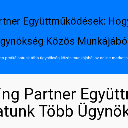
rtner Együttműködések: Hog
gynökség Közös Munkájábó
n profitálhatunk több ügynökség közös munkájából az online marketi
ing Partner Együt
hatunk Több Ügynö