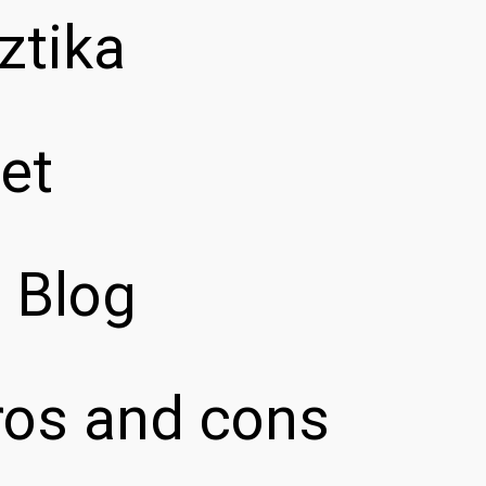
ztika
et
z Blog
pros and cons