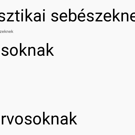
asztikai sebészekn
szeknek
osoknak
orvosoknak