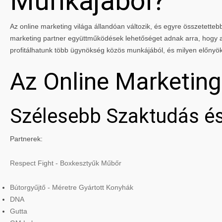
Munkájából?
Az online marketing világa állandóan változik, és egyre összetettebbé
marketing partner együttműködések lehetőséget adnak arra, hogy a 
profitálhatunk több ügynökség közös munkájából, és milyen előnyö
Az Online Marketin
Szélesebb Szaktudás és
Partnerek:
Respect Fight - Boxkesztyűk Műbőr
Bútorgyűjtő - Méretre Gyártott Konyhák
DNA
Gutta