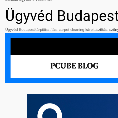
Ügyvéd Budapes
Ügyvéd Budapest
kárpittisztítás
,
carpet cleaning
kárpittisztítás, szőn