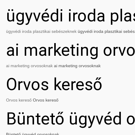
ügyvédi iroda pl
ügyvédi iroda plasztikai sebészeknek
ügyvédi iroda plasztikai sebé
ai marketing orv
ai marketing orvosoknak
ai marketing orvosoknak
Orvos kereső
Orvos kereső
Orvos kereső
Büntető ügyvéd 
Büntető ügyvéd orvosoknak