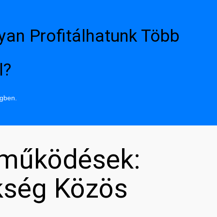
yan Profitálhatunk Több
l?
ngben.
tműködések:
kség Közös