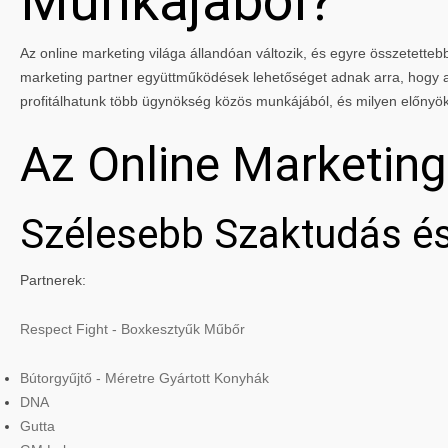
Munkájából?
Az online marketing világa állandóan változik, és egyre összetettebbé
marketing partner együttműködések lehetőséget adnak arra, hogy a 
profitálhatunk több ügynökség közös munkájából, és milyen előnyö
Az Online Marketin
Szélesebb Szaktudás és
Partnerek:
Respect Fight - Boxkesztyűk Műbőr
Bútorgyűjtő - Méretre Gyártott Konyhák
DNA
Gutta