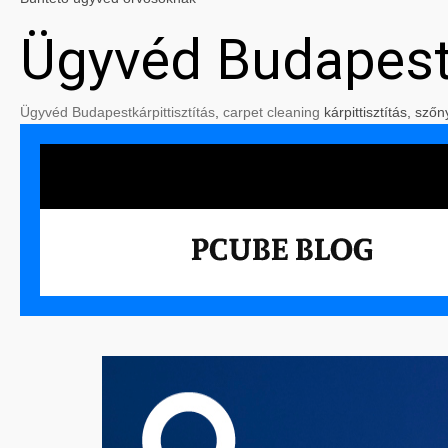
Ügyvéd Budapes
Ügyvéd Budapest
kárpittisztítás
,
carpet cleaning
kárpittisztítás, szőn