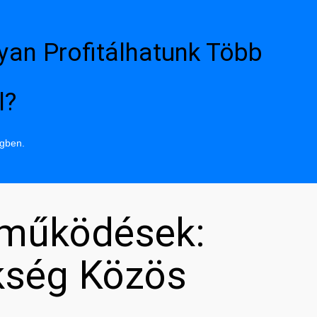
yan Profitálhatunk Több
l?
ngben.
tműködések:
kség Közös