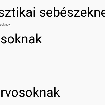
asztikai sebészekn
szeknek
osoknak
orvosoknak