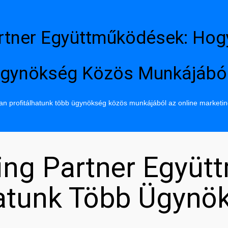
rtner Együttműködések: Hog
gynökség Közös Munkájábó
n profitálhatunk több ügynökség közös munkájából az online marketi
ing Partner Együt
hatunk Több Ügynö