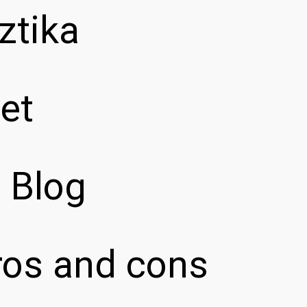
ztika
et
z Blog
pros and cons