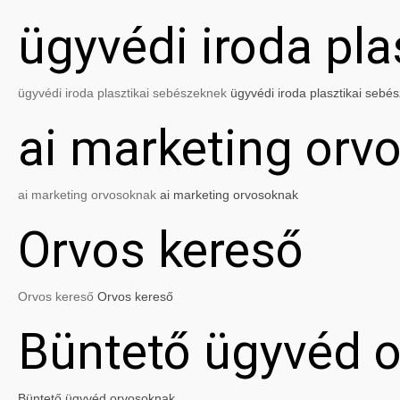
ügyvédi iroda pl
ügyvédi iroda plasztikai sebészeknek
ügyvédi iroda plasztikai sebé
ai marketing orv
ai marketing orvosoknak
ai marketing orvosoknak
Orvos kereső
Orvos kereső
Orvos kereső
Büntető ügyvéd 
Büntető ügyvéd orvosoknak