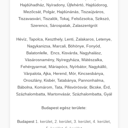
Hajdúhadház, Nyíradony, Újfehértó, Hajdúdorog,
Mezőcsát, Polgár, Hajdúnánás, Tiszaújváros,
Tiszavasvári, Tiszalök, Tokaj, Felsőzsolca, Szikszó,
Szerencs, Sárospatak, Zalaszentgrót
Hévíz, Tapolca, Keszthely, Lenti, Zalakaros, Letenye,
Nagykanizsa, Marcali, Böhönye, Fonyód,
Balatonlelle, Encs, Kisvárda, Nagyhalász,
Vásárosnamény, Nyíregyháza, Mátészalka,
Fehérgyarmat, Máriapócs, Nyírbátor, Nagykálló,
Várpalota, Ajka, Herend, Mór, Kincsesbánya,
Oroszlány, Kisbér, Tatabánya, Pannonhalma,
Bábolna, Komárom, Tata, Pilisvörösvár, Bicske, Érd,
Százhalombatta, Martonvásár, Százhalombatta, Gyál
Budapest egész területe:
Budapest
1. kerület
,
2. kerület
,
3. kerület
,
4. kerület
,