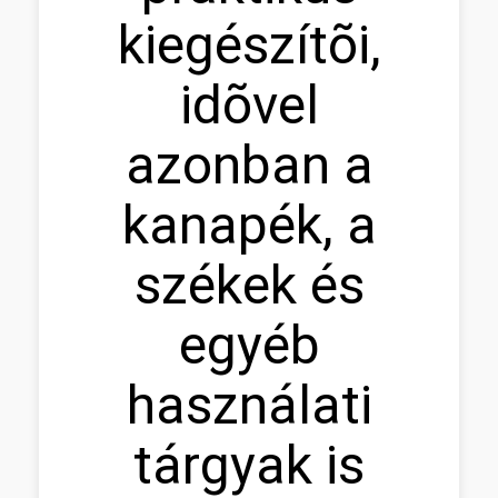
kiegészítõi,
idõvel
azonban a
kanapék, a
székek és
egyéb
használati
tárgyak is