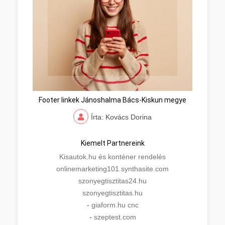
Footer linkek Jánoshalma Bács-Kiskun megye
Írta: Kovács Dorina
Kiemelt Partnereink
Kisautok.hu és konténer rendelés
onlinemarketing101.synthasite.com
szonyegtisztitas24.hu
szonyegtisztitas.hu
-
giaform.hu cnc
-
szeptest.com