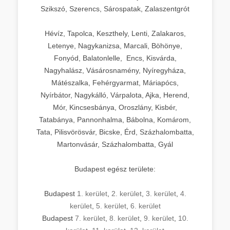
Szikszó, Szerencs, Sárospatak, Zalaszentgrót
Hévíz, Tapolca, Keszthely, Lenti, Zalakaros,
Letenye, Nagykanizsa, Marcali, Böhönye,
Fonyód, Balatonlelle, Encs, Kisvárda,
Nagyhalász, Vásárosnamény, Nyíregyháza,
Mátészalka, Fehérgyarmat, Máriapócs,
Nyírbátor, Nagykálló, Várpalota, Ajka, Herend,
Mór, Kincsesbánya, Oroszlány, Kisbér,
Tatabánya, Pannonhalma, Bábolna, Komárom,
Tata, Pilisvörösvár, Bicske, Érd, Százhalombatta,
Martonvásár, Százhalombatta, Gyál
Budapest egész területe:
Budapest
1. kerület
,
2. kerület
,
3. kerület
,
4.
kerület
,
5. kerület
,
6. kerület
Budapest
7. kerület
,
8. kerület
,
9. kerület
,
10.