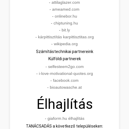
-
attilaglazer.com
-
ameamed.com
-
onlinebor.hu
-
chiptuning.hu
-
bit.ly
-
kárpittisztítás karpittisztitas.org
-
wikipedia.org
Számítástechnikai partnereink
Külföldi partnerek
-
selfesteem2go.com
-
i-love-motivational-quotes.org
-
facebook.com
-
bioautowasche.at
Élhajlítás
-
giaform.hu élhajlítás
TANÁCSADÁS a következő településeken: