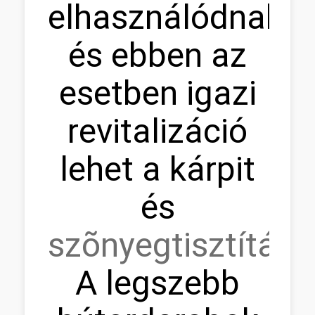
elhasználódnak,
és ebben az
esetben igazi
revitalizáció
lehet a kárpit
és
szõnyegtisztítás.
A legszebb