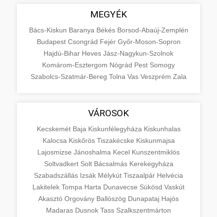
MEGYÉK
Bács-Kiskun
Baranya
Békés
Borsod-Abaúj-Zemplén
Budapest
Csongrád
Fejér
Győr-Moson-Sopron
Hajdú-Bihar
Heves
Jász-Nagykun-Szolnok
Komárom-Esztergom
Nógrád
Pest
Somogy
Szabolcs-Szatmár-Bereg
Tolna
Vas
Veszprém
Zala
VÁROSOK
Kecskemét
Baja
Kiskunfélegyháza
Kiskunhalas
Kalocsa
Kiskőrös
Tiszakécske
Kiskunmajsa
Lajosmizse
Jánoshalma
Kecel
Kunszentmiklós
Soltvadkert
Solt
Bácsalmás
Kerekegyháza
Szabadszállás
Izsák
Mélykút
Tiszaalpár
Helvécia
Lakitelek
Tompa
Harta
Dunavecse
Sükösd
Vaskút
Akasztó
Orgovány
Ballószög
Dunapataj
Hajós
Madaras
Dusnok
Tass
Szalkszentmárton