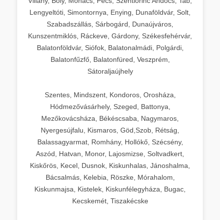
Villány, Bóly, Mohács, Pécs, Szentlőrinc Andocs, Tab,
Lengyeltóti, Simontornya, Enying, Dunaföldvár, Solt,
Szabadszállás, Sárbogárd, Dunaújváros,
Kunszentmiklós, Ráckeve, Gárdony, Székesfehérvár,
Balatonföldvár, Siófok, Balatonalmádi, Polgárdi,
Balatonfűzfő, Balatonfüred, Veszprém,
Sátoraljaújhely
Szentes, Mindszent, Kondoros, Orosháza,
Hódmezővásárhely, Szeged, Battonya,
Mezőkovácsháza, Békéscsaba, Nagymaros,
Nyergesújfalu, Kismaros, Göd,Szob, Rétság,
Balassagyarmat, Romhány, Hollókő, Szécsény,
Aszód, Hatvan, Monor, Lajosmizse, Soltvadkert,
Kiskőrös, Kecel, Dusnok, Kiskunhalas, Jánoshalma,
Bácsalmás, Kelebia, Röszke, Mórahalom,
Kiskunmajsa, Kistelek, Kiskunfélegyháza, Bugac,
Kecskemét, Tiszakécske