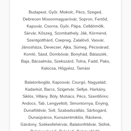
Budapest, Győr, Miskolc, Pécs, Szeged,
Debrecen Mosonmagyaróvár, Sopron, Fertőd,
Kapuvár, Csorna, Győr, Pápa, Celldömölk,
Sárvár, Kőszeg, Szombathely, Ják, Körmend,
Szentgotthárd, Csepreg, Zalalövő, Vasvár,
Jánosháza, Devecser, Ajka, Sümeg, Pécsvárad,
Komló, Sásd, Dombóvár, Bonyhád, Bátaszék,
Baja, Bácsalmás, Szekszárd, Tolna, Fadd, Paks,
Kalocsa, Hőgyész, Tamási
Balatonboglár, Kaposvár, Csurgó, Nagyatád,
Kadarkút, Barcs, Szigetvár, Sellye, Harkány,
Siklós, Villány, Bóly, Mohács, Pécs, Szentlőrinc
Andocs, Tab, Lengyeltóti, Simontornya, Enying,
Dunaföldvár, Solt, Szabadszállás, Sárbogárd,
Dunaújváros, Kunszentmiklós, Ráckeve,
Gárdony, Székesfehérvár, Balatonföldvár, Siófok,