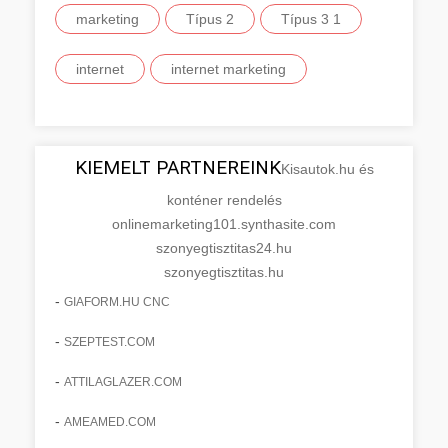
marketing
Típus 2
Típus 3 1
internet
internet marketing
KIEMELT PARTNEREINK
Kisautok.hu és
konténer rendelés
onlinemarketing101.synthasite.com
szonyegtisztitas24.hu
szonyegtisztitas.hu
-
GIAFORM.HU CNC
-
SZEPTEST.COM
-
ATTILAGLAZER.COM
-
AMEAMED.COM