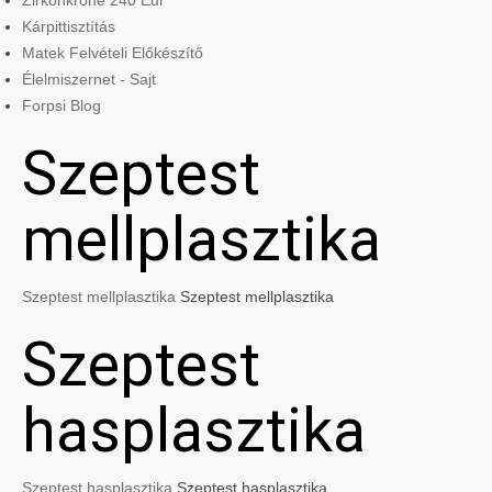
Zirkonkrone 240 Eur
Kárpittisztítás
Matek Felvételi Előkészítő
Élelmiszernet - Sajt
Forpsi Blog
Szeptest
mellplasztika
Szeptest mellplasztika
Szeptest mellplasztika
Szeptest
hasplasztika
Szeptest hasplasztika
Szeptest hasplasztika