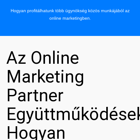
Hogyan profitálhatunk több ügynökség közös munkájából az
online marketingben.
Az Online
Marketing
Partner
Együttműködése
Hogyan