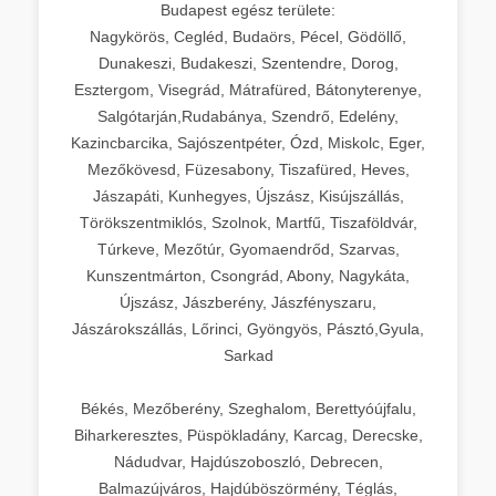
Budapest egész területe:
Nagykörös, Cegléd, Budaörs, Pécel, Gödöllő,
Dunakeszi, Budakeszi, Szentendre, Dorog,
Esztergom, Visegrád, Mátrafüred, Bátonyterenye,
Salgótarján,Rudabánya, Szendrő, Edelény,
Kazincbarcika, Sajószentpéter, Ózd, Miskolc, Eger,
Mezőkövesd, Füzesabony, Tiszafüred, Heves,
Jászapáti, Kunhegyes, Újszász, Kisújszállás,
Törökszentmiklós, Szolnok, Martfű, Tiszaföldvár,
Túrkeve, Mezőtúr, Gyomaendrőd, Szarvas,
Kunszentmárton, Csongrád, Abony, Nagykáta,
Újszász, Jászberény, Jászfényszaru,
Jászárokszállás, Lőrinci, Gyöngyös, Pásztó,Gyula,
Sarkad
Békés, Mezőberény, Szeghalom, Berettyóújfalu,
Biharkeresztes, Püspökladány, Karcag, Derecske,
Nádudvar, Hajdúszoboszló, Debrecen,
Balmazújváros, Hajdúböszörmény, Téglás,