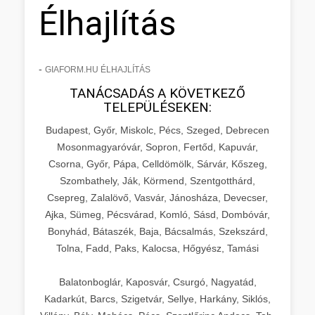
Élhajlítás
-
GIAFORM.HU ÉLHAJLÍTÁS
TANÁCSADÁS A KÖVETKEZŐ
TELEPÜLÉSEKEN:
Budapest, Győr, Miskolc, Pécs, Szeged, Debrecen
Mosonmagyaróvár, Sopron, Fertőd, Kapuvár,
Csorna, Győr, Pápa, Celldömölk, Sárvár, Kőszeg,
Szombathely, Ják, Körmend, Szentgotthárd,
Csepreg, Zalalövő, Vasvár, Jánosháza, Devecser,
Ajka, Sümeg, Pécsvárad, Komló, Sásd, Dombóvár,
Bonyhád, Bátaszék, Baja, Bácsalmás, Szekszárd,
Tolna, Fadd, Paks, Kalocsa, Hőgyész, Tamási
Balatonboglár, Kaposvár, Csurgó, Nagyatád,
Kadarkút, Barcs, Szigetvár, Sellye, Harkány, Siklós,