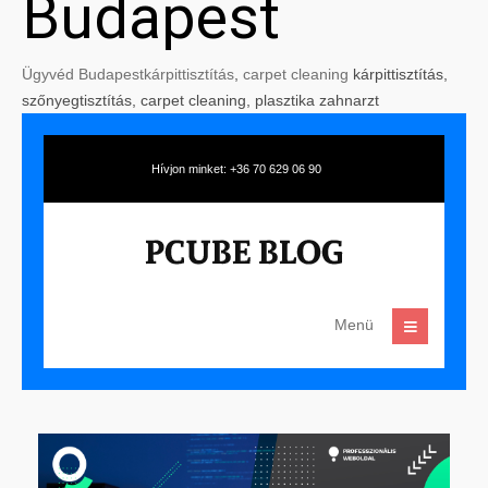
Budapest
Ügyvéd Budapest
kárpittisztítás
,
carpet cleaning
kárpittisztítás,
szőnyegtisztítás, carpet cleaning, plasztika zahnarzt
Hívjon minket: +36 70 629 06 90
Menü