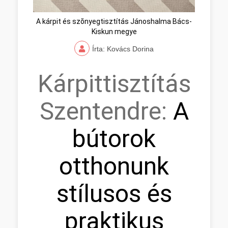
A kárpit és szõnyegtisztítás Jánoshalma Bács-
Kiskun megye
Írta: Kovács Dorina
Kárpittisztítás
Szentendre:
A
bútorok
otthonunk
stílusos és
praktikus