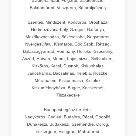
Balatonalmádi, Polgárdi, Balatonfűzfő,
Balatonfüred, Veszprém, Sátoraljaújhely
Szentes, Mindszent, Kondoros, Orosháza,
Hódmezővásárhely, Szeged, Battonya,
Mezőkovácsháza, Békéscsaba, Nagymaros,
Nyergesújfalu, Kismaros, Göd,Szob, Rétság,
Balassagyarmat, Romhány, Hollókő, Szécsény,
Aszód, Hatvan, Monor, Lajosmizse, Soltvadkert,
Kiskőrös, Kecel, Dusnok, Kiskunhalas,
Jánoshalma, Bácsalmás, Kelebia, Röszke,
Mórahalom, Kiskunmajsa, Kistelek,
Kiskunfélegyháza, Bugac, Kecskemét,
Tiszakécske
Budapest egész területe:
Nagykörös, Cegléd, Budaörs, Pécel, Gödöllő,
Dunakeszi, Budakeszi, Szentendre, Dorog,
Esztergom, Visegrád, Mátrafüred,