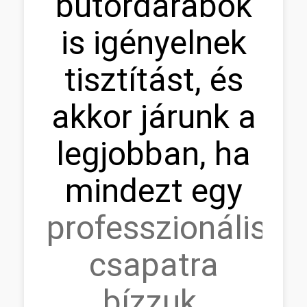
bútordarabok
is igényelnek
tisztítást, és
akkor járunk a
legjobban, ha
mindezt egy
professzionális
csapatra
bízzuk
.