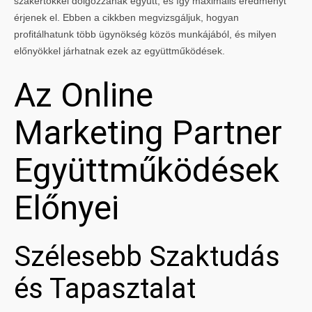
szakértőkkel dolgozzanak együtt, és így maximális eredményt
érjenek el. Ebben a cikkben megvizsgáljuk, hogyan
profitálhatunk több ügynökség közös munkájából, és milyen
előnyökkel járhatnak ezek az együttműködések.
Az Online
Marketing Partner
Együttműködések
Előnyei
Szélesebb Szaktudás
és Tapasztalat