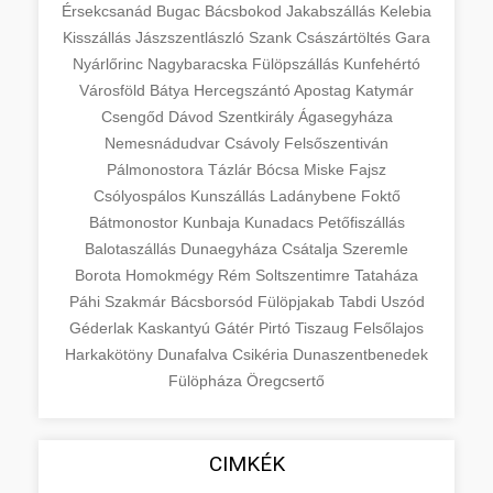
Érsekcsanád
Bugac
Bácsbokod
Jakabszállás
Kelebia
Kisszállás
Jászszentlászló
Szank
Császártöltés
Gara
Nyárlőrinc
Nagybaracska
Fülöpszállás
Kunfehértó
Városföld
Bátya
Hercegszántó
Apostag
Katymár
Csengőd
Dávod
Szentkirály
Ágasegyháza
Nemesnádudvar
Csávoly
Felsőszentiván
Pálmonostora
Tázlár
Bócsa
Miske
Fajsz
Csólyospálos
Kunszállás
Ladánybene
Foktő
Bátmonostor
Kunbaja
Kunadacs
Petőfiszállás
Balotaszállás
Dunaegyháza
Csátalja
Szeremle
Borota
Homokmégy
Rém
Soltszentimre
Tataháza
Páhi
Szakmár
Bácsborsód
Fülöpjakab
Tabdi
Uszód
Géderlak
Kaskantyú
Gátér
Pirtó
Tiszaug
Felsőlajos
Harkakötöny
Dunafalva
Csikéria
Dunaszentbenedek
Fülöpháza
Öregcsertő
CIMKÉK