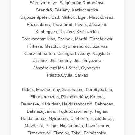
Bátonyterenye, Salgótarján,Rudabánya,
Szendrő, Edelény, Kazincbarcika,
Sajószentpéter, Ózd, Miskolc, Eger, Mezőkövesd,
Füzesabony, Tiszafüred, Heves, Jászapáti,
Kunhegyes, Újszász, Kisújszállás,
Törökszentmiklós, Szolnok, Martfű, Tiszaföldvár,
Túrkeve, Mezőtúr, Gyomaendrőd, Szarvas,
Kunszentmárton, Csongrád, Abony, Nagykáta,
Újszász, Jászberény, Jászfényszaru,
Jászárokszállás, Lőrinci, Gyöngyös,
Pásztó,Gyula, Sarkad
Békés, Mezőberény, Szeghalom, Berettyóújfalu,
Biharkeresztes, Püspökladány, Karcag,
Derecske, Nádudvar, Hajdúszoboszló, Debrecen,
Balmazújváros, Hajdúböszörmény, Téglás,
Hajdúhadház, Nyíradony, Újfehértó, Hajdúdorog,
Mezőcsát, Polgár, Hajdúnánás, Tiszaújváros,
Tiszavasvári, Tiszalök, Tokaj, Felsőzsolca,