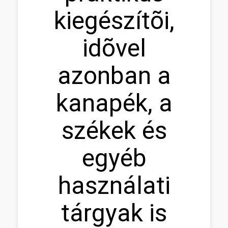
kiegészítõi,
idõvel
azonban a
kanapék, a
székek és
egyéb
használati
tárgyak is