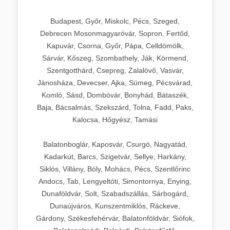
Budapest, Győr, Miskolc, Pécs, Szeged,
Debrecen Mosonmagyaróvár, Sopron, Fertőd,
Kapuvár, Csorna, Győr, Pápa, Celldömölk,
Sárvár, Kőszeg, Szombathely, Ják, Körmend,
Szentgotthárd, Csepreg, Zalalövő, Vasvár,
Jánosháza, Devecser, Ajka, Sümeg, Pécsvárad,
Komló, Sásd, Dombóvár, Bonyhád, Bátaszék,
Baja, Bácsalmás, Szekszárd, Tolna, Fadd, Paks,
Kalocsa, Hőgyész, Tamási
Balatonboglár, Kaposvár, Csurgó, Nagyatád,
Kadarkút, Barcs, Szigetvár, Sellye, Harkány,
Siklós, Villány, Bóly, Mohács, Pécs, Szentlőrinc
Andocs, Tab, Lengyeltóti, Simontornya, Enying,
Dunaföldvár, Solt, Szabadszállás, Sárbogárd,
Dunaújváros, Kunszentmiklós, Ráckeve,
Gárdony, Székesfehérvár, Balatonföldvár, Siófok,