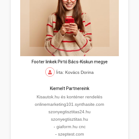
Footer linkek Pirtó Bács-Kiskun megye
Írta: Kovács Dorina
Kiemelt Partnereink
Kisautok.hu és konténer rendelés
onlinemarketing101.synthasite.com
szonyegtisztitas24.hu
szonyegtisztitas.hu
-
giaform.hu cnc
-
szeptest.com