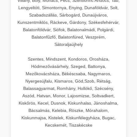
Villány, Bóly, Mohács, Pécs, Szentlőrinc Andocs, Tab,
Lengyeltóti, Simontornya, Enying, Dunaföldvár, Solt,
Szabadszállás, Sárbogárd, Dunaújváros,
Kunszentmiklós, Ráckeve, Gárdony, Székesfehérvár,
Balatonföldvár, Siófok, Balatonalmádi, Polgárdi,
Balatonfűzfő, Balatonfüred, Veszprém,
Sátoraljaújhely
Szentes, Mindszent, Kondoros, Orosháza,
Hódmezővásárhely, Szeged, Battonya,
Mezőkovácsháza, Békéscsaba, Nagymaros,
Nyergesújfalu, Kismaros, Göd,Szob, Rétság,
Balassagyarmat, Romhány, Hollókő, Szécsény,
Aszód, Hatvan, Monor, Lajosmizse, Soltvadkert,
Kiskőrös, Kecel, Dusnok, Kiskunhalas, Jánoshalma,
Bácsalmás, Kelebia, Röszke, Mórahalom,
Kiskunmajsa, Kistelek, Kiskunfélegyháza, Bugac,
Kecskemét, Tiszakécske