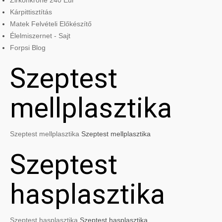
Zirkonkrone 240 Eur
Kárpittisztítás
Matek Felvételi Előkészítő
Élelmiszernet - Sajt
Forpsi Blog
Szeptest
mellplasztika
Szeptest mellplasztika
Szeptest mellplasztika
Szeptest
hasplasztika
Szeptest hasplasztika
Szeptest hasplasztika