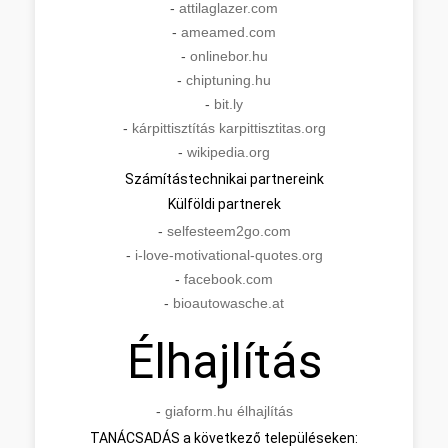
-
attilaglazer.com
-
ameamed.com
-
onlinebor.hu
-
chiptuning.hu
-
bit.ly
-
kárpittisztítás karpittisztitas.org
-
wikipedia.org
Számítástechnikai partnereink
Külföldi partnerek
-
selfesteem2go.com
-
i-love-motivational-quotes.org
-
facebook.com
-
bioautowasche.at
Élhajlítás
-
giaform.hu élhajlítás
TANÁCSADÁS a következő településeken: