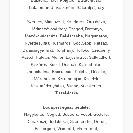
Balatonalmádi, Polgárdi, Balatonfűzfő,
Balatonfüred, Veszprém, Sátoraljaújhely
Szentes, Mindszent, Kondoros, Orosháza,
Hódmezővásárhely, Szeged, Battonya,
Mezőkovácsháza, Békéscsaba, Nagymaros,
Nyergesújfalu, Kismaros, Göd,Szob, Rétság,
Balassagyarmat, Romhány, Hollókő, Szécsény,
Aszód, Hatvan, Monor, Lajosmizse, Soltvadkert,
Kiskőrös, Kecel, Dusnok, Kiskunhalas,
Jánoshalma, Bácsalmás, Kelebia, Röszke,
Mórahalom, Kiskunmajsa, Kistelek,
Kiskunfélegyháza, Bugac, Kecskemét,
Tiszakécske
Budapest egész területe:
Nagykörös, Cegléd, Budaörs, Pécel, Gödöllő,
Dunakeszi, Budakeszi, Szentendre, Dorog,
Esztergom, Visegrád, Mátrafüred,