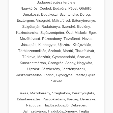
Budapest egész területe:
Nagykörös, Cegléd, Budaörs, Pécel, Gödöllő,
Dunakeszi, Budakeszi, Szentendre, Dorog,
Esztergom, Visegrád, Mátrafüred, Bátonyterenye,
Salgótarján,Rudabánya, Szendrő, Edelény,
Kazincbarcika, Sajószentpéter, Ózd, Miskolc, Eger,
Mezőkövesd, Füzesabony, Tiszafüred, Heves,
Jászapáti, Kunhegyes, Újszász, Kisújszállás,
Törökszentmiklós, Szolnok, Martfű, Tiszaföldvár,
Túrkeve, Mezőtúr, Gyomaendrőd, Szarvas,
Kunszentmárton, Csongrád, Abony, Nagykáta,
Újszász, Jászberény, Jászfényszaru,
Jászárokszállás, Lőrinci, Gyöngyös, Pásztó,Gyula,
Sarkad
Békés, Mezőberény, Szeghalom, Berettyóújfalu,
Biharkeresztes, Püspökladány, Karcag, Derecske,
Nádudvar, Hajdúszoboszló, Debrecen,
Balmazújváros, Hajdúböszörmény, Téglás,