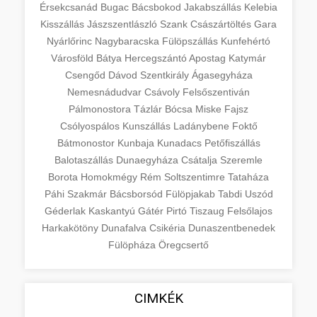
Érsekcsanád
Bugac
Bácsbokod
Jakabszállás
Kelebia
Kisszállás
Jászszentlászló
Szank
Császártöltés
Gara
Nyárlőrinc
Nagybaracska
Fülöpszállás
Kunfehértó
Városföld
Bátya
Hercegszántó
Apostag
Katymár
Csengőd
Dávod
Szentkirály
Ágasegyháza
Nemesnádudvar
Csávoly
Felsőszentiván
Pálmonostora
Tázlár
Bócsa
Miske
Fajsz
Csólyospálos
Kunszállás
Ladánybene
Foktő
Bátmonostor
Kunbaja
Kunadacs
Petőfiszállás
Balotaszállás
Dunaegyháza
Csátalja
Szeremle
Borota
Homokmégy
Rém
Soltszentimre
Tataháza
Páhi
Szakmár
Bácsborsód
Fülöpjakab
Tabdi
Uszód
Géderlak
Kaskantyú
Gátér
Pirtó
Tiszaug
Felsőlajos
Harkakötöny
Dunafalva
Csikéria
Dunaszentbenedek
Fülöpháza
Öregcsertő
CIMKÉK