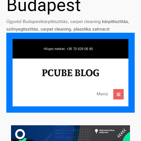
Budapest
Ügyvéd Budapest
kárpittisztítás
,
carpet cleaning
kárpittisztítás,
szőnyegtisztítás, carpet cleaning, plasztika zahnarzt
Hívjon minket: +36 70 629 06 90
Menü