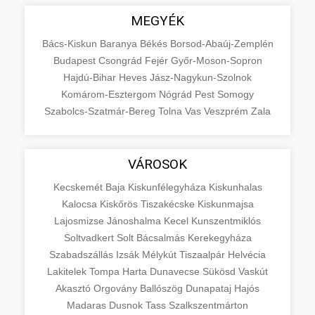
MEGYÉK
Bács-Kiskun
Baranya
Békés
Borsod-Abaúj-Zemplén
Budapest
Csongrád
Fejér
Győr-Moson-Sopron
Hajdú-Bihar
Heves
Jász-Nagykun-Szolnok
Komárom-Esztergom
Nógrád
Pest
Somogy
Szabolcs-Szatmár-Bereg
Tolna
Vas
Veszprém
Zala
VÁROSOK
Kecskemét
Baja
Kiskunfélegyháza
Kiskunhalas
Kalocsa
Kiskőrös
Tiszakécske
Kiskunmajsa
Lajosmizse
Jánoshalma
Kecel
Kunszentmiklós
Soltvadkert
Solt
Bácsalmás
Kerekegyháza
Szabadszállás
Izsák
Mélykút
Tiszaalpár
Helvécia
Lakitelek
Tompa
Harta
Dunavecse
Sükösd
Vaskút
Akasztó
Orgovány
Ballószög
Dunapataj
Hajós
Madaras
Dusnok
Tass
Szalkszentmárton