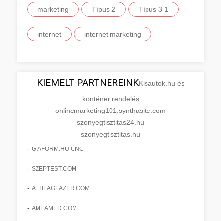
marketing
Típus 2
Típus 3 1
internet
internet marketing
KIEMELT PARTNEREINK
Kisautok.hu és
konténer rendelés
onlinemarketing101.synthasite.com
szonyegtisztitas24.hu
szonyegtisztitas.hu
-
GIAFORM.HU CNC
-
SZEPTEST.COM
-
ATTILAGLAZER.COM
-
AMEAMED.COM