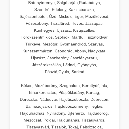
Bátonyterenye, Salgótarján,Rudabánya,
Szendrő, Edelény, Kazincbarcika,
Sajószentpéter, Ózd, Miskolc, Eger, Mezőkövesd,
Füzesabony, Tiszafüred, Heves, Jászapáti,
Kunhegyes, Újszász, Kisújszállás,
Törökszentmiklós, Szolnok, Martfű, Tiszaföldvár,
Túrkeve, Mezőtúr, Gyomaendrőd, Szarvas,
Kunszentmárton, Csongrád, Abony, Nagykáta,
Újszász, Jászberény, Jászfényszaru,
Jászárokszállás, Lőrinci, Gyöngyös,
Pásztó,Gyula, Sarkad
Békés, Mezőberény, Szeghalom, Berettyóújfalu,
Biharkeresztes, Püspökladány, Karcag,
Derecske, Nádudvar, Hajdúszoboszló, Debrecen,
Balmazújváros, Hajdúböszörmény, Téglás,
Hajdúhadház, Nyíradony, Újfehértó, Hajdúdorog,
Mezőcsát, Polgár, Hajdúnánás, Tiszaújváros,
Tiszavasvári, Tiszalök, Tokaj, Felsőzsolca,