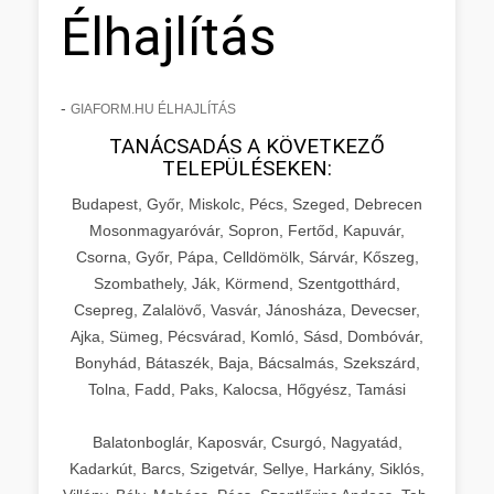
Élhajlítás
-
GIAFORM.HU ÉLHAJLÍTÁS
TANÁCSADÁS A KÖVETKEZŐ
TELEPÜLÉSEKEN:
Budapest, Győr, Miskolc, Pécs, Szeged, Debrecen
Mosonmagyaróvár, Sopron, Fertőd, Kapuvár,
Csorna, Győr, Pápa, Celldömölk, Sárvár, Kőszeg,
Szombathely, Ják, Körmend, Szentgotthárd,
Csepreg, Zalalövő, Vasvár, Jánosháza, Devecser,
Ajka, Sümeg, Pécsvárad, Komló, Sásd, Dombóvár,
Bonyhád, Bátaszék, Baja, Bácsalmás, Szekszárd,
Tolna, Fadd, Paks, Kalocsa, Hőgyész, Tamási
Balatonboglár, Kaposvár, Csurgó, Nagyatád,
Kadarkút, Barcs, Szigetvár, Sellye, Harkány, Siklós,