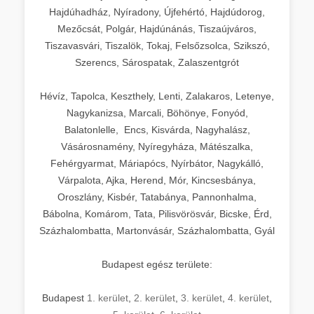
Hajdúhadház, Nyíradony, Újfehértó, Hajdúdorog,
Mezőcsát, Polgár, Hajdúnánás, Tiszaújváros,
Tiszavasvári, Tiszalök, Tokaj, Felsőzsolca, Szikszó,
Szerencs, Sárospatak, Zalaszentgrót
Hévíz, Tapolca, Keszthely, Lenti, Zalakaros, Letenye,
Nagykanizsa, Marcali, Böhönye, Fonyód,
Balatonlelle, Encs, Kisvárda, Nagyhalász,
Vásárosnamény, Nyíregyháza, Mátészalka,
Fehérgyarmat, Máriapócs, Nyírbátor, Nagykálló,
Várpalota, Ajka, Herend, Mór, Kincsesbánya,
Oroszlány, Kisbér, Tatabánya, Pannonhalma,
Bábolna, Komárom, Tata, Pilisvörösvár, Bicske, Érd,
Százhalombatta, Martonvásár, Százhalombatta, Gyál
Budapest egész területe:
Budapest
1. kerület
,
2. kerület
,
3. kerület
,
4. kerület
,