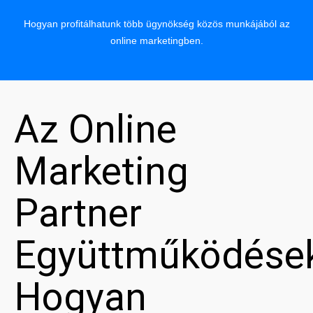
Hogyan profitálhatunk több ügynökség közös munkájából az
online marketingben.
Az Online
Marketing
Partner
Együttműködése
Hogyan