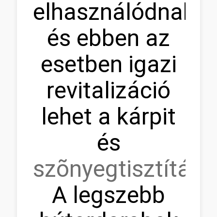
elhasználódnak,
és ebben az
esetben igazi
revitalizáció
lehet a kárpit
és
szõnyegtisztítás.
A legszebb