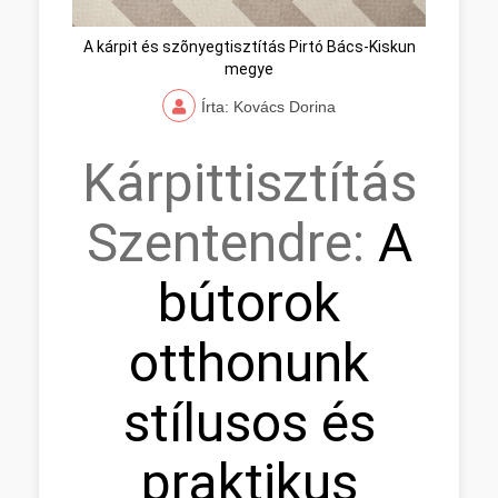
A kárpit és szõnyegtisztítás Pirtó Bács-Kiskun
megye
Írta: Kovács Dorina
Kárpittisztítás
Szentendre:
A
bútorok
otthonunk
stílusos és
praktikus