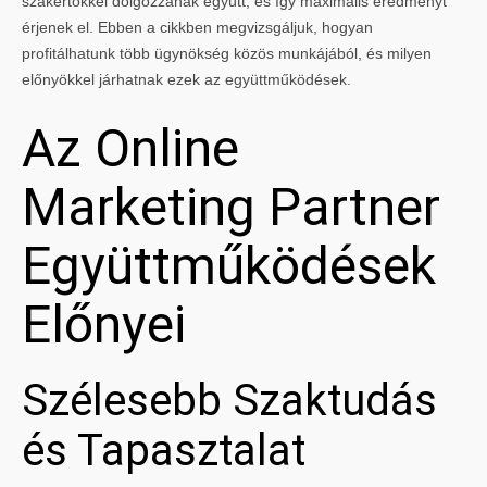
szakértőkkel dolgozzanak együtt, és így maximális eredményt
érjenek el. Ebben a cikkben megvizsgáljuk, hogyan
profitálhatunk több ügynökség közös munkájából, és milyen
előnyökkel járhatnak ezek az együttműködések.
Az Online
Marketing Partner
Együttműködések
Előnyei
Szélesebb Szaktudás
és Tapasztalat