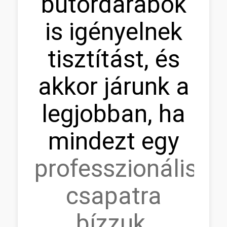
bútordarabok
is igényelnek
tisztítást, és
akkor járunk a
legjobban, ha
mindezt egy
professzionális
csapatra
bízzuk
.