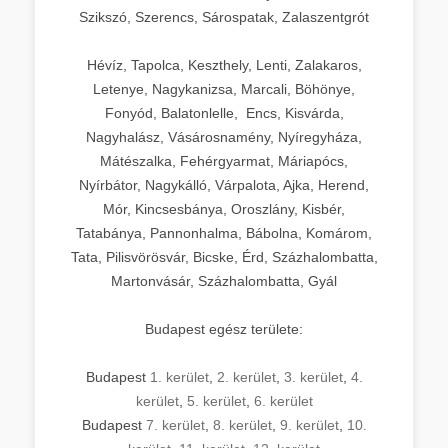
Szikszó, Szerencs, Sárospatak, Zalaszentgrót
Hévíz, Tapolca, Keszthely, Lenti, Zalakaros,
Letenye, Nagykanizsa, Marcali, Böhönye,
Fonyód, Balatonlelle, Encs, Kisvárda,
Nagyhalász, Vásárosnamény, Nyíregyháza,
Mátészalka, Fehérgyarmat, Máriapócs,
Nyírbátor, Nagykálló, Várpalota, Ajka, Herend,
Mór, Kincsesbánya, Oroszlány, Kisbér,
Tatabánya, Pannonhalma, Bábolna, Komárom,
Tata, Pilisvörösvár, Bicske, Érd, Százhalombatta,
Martonvásár, Százhalombatta, Gyál
Budapest egész területe:
Budapest
1. kerület
,
2. kerület
,
3. kerület
,
4.
kerület
,
5. kerület
,
6. kerület
Budapest
7. kerület
,
8. kerület
,
9. kerület
,
10.