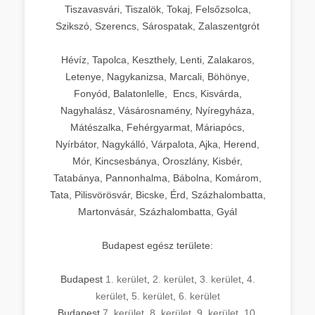
Tiszavasvári, Tiszalök, Tokaj, Felsőzsolca,
Szikszó, Szerencs, Sárospatak, Zalaszentgrót
Hévíz, Tapolca, Keszthely, Lenti, Zalakaros,
Letenye, Nagykanizsa, Marcali, Böhönye,
Fonyód, Balatonlelle, Encs, Kisvárda,
Nagyhalász, Vásárosnamény, Nyíregyháza,
Mátészalka, Fehérgyarmat, Máriapócs,
Nyírbátor, Nagykálló, Várpalota, Ajka, Herend,
Mór, Kincsesbánya, Oroszlány, Kisbér,
Tatabánya, Pannonhalma, Bábolna, Komárom,
Tata, Pilisvörösvár, Bicske, Érd, Százhalombatta,
Martonvásár, Százhalombatta, Gyál
Budapest egész területe:
Budapest
1. kerület
,
2. kerület
,
3. kerület
,
4.
kerület
,
5. kerület
,
6. kerület
Budapest
7. kerület
,
8. kerület
,
9. kerület
,
10.