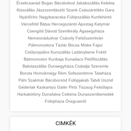
Érsekcsanád
Bugac
Bácsbokod
Jakabszállás
Kelebia
Kisszállás
Jászszentlászló
Szank
Császártöltés
Gara
Nyárlőrinc
Nagybaracska
Fülöpszállás
Kunfehértó
Városföld
Bátya
Hercegszántó
Apostag
Katymár
Csengőd
Dávod
Szentkirály
Ágasegyháza
Nemesnádudvar
Csávoly
Felsőszentiván
Pálmonostora
Tázlár
Bócsa
Miske
Fajsz
Csólyospálos
Kunszállás
Ladánybene
Foktő
Bátmonostor
Kunbaja
Kunadacs
Petőfiszállás
Balotaszállás
Dunaegyháza
Csátalja
Szeremle
Borota
Homokmégy
Rém
Soltszentimre
Tataháza
Páhi
Szakmár
Bácsborsód
Fülöpjakab
Tabdi
Uszód
Géderlak
Kaskantyú
Gátér
Pirtó
Tiszaug
Felsőlajos
Harkakötöny
Dunafalva
Csikéria
Dunaszentbenedek
Fülöpháza
Öregcsertő
CIMKÉK