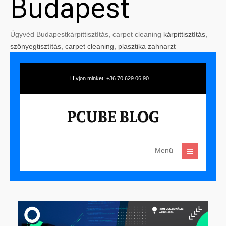
Budapest
Ügyvéd Budapest
kárpittisztítás
,
carpet cleaning
kárpittisztítás,
szőnyegtisztítás, carpet cleaning, plasztika zahnarzt
Hívjon minket: +36 70 629 06 90
Menü