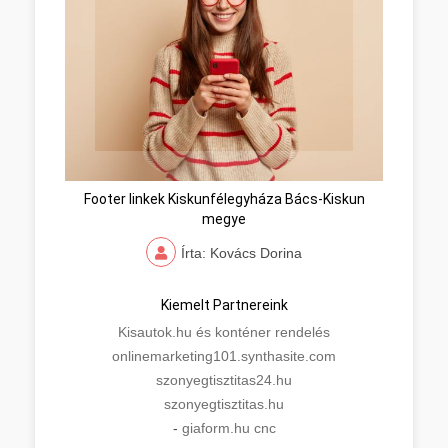
Footer linkek Kiskunfélegyháza Bács-Kiskun
megye
Írta: Kovács Dorina
Kiemelt Partnereink
Kisautok.hu és konténer rendelés
onlinemarketing101.synthasite.com
szonyegtisztitas24.hu
szonyegtisztitas.hu
-
giaform.hu cnc