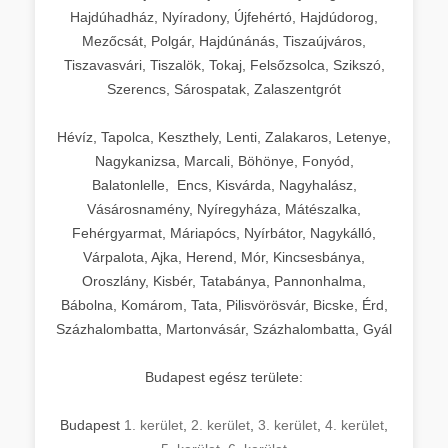
Hajdúhadház, Nyíradony, Újfehértó, Hajdúdorog,
Mezőcsát, Polgár, Hajdúnánás, Tiszaújváros,
Tiszavasvári, Tiszalök, Tokaj, Felsőzsolca, Szikszó,
Szerencs, Sárospatak, Zalaszentgrót
Hévíz, Tapolca, Keszthely, Lenti, Zalakaros, Letenye,
Nagykanizsa, Marcali, Böhönye, Fonyód,
Balatonlelle, Encs, Kisvárda, Nagyhalász,
Vásárosnamény, Nyíregyháza, Mátészalka,
Fehérgyarmat, Máriapócs, Nyírbátor, Nagykálló,
Várpalota, Ajka, Herend, Mór, Kincsesbánya,
Oroszlány, Kisbér, Tatabánya, Pannonhalma,
Bábolna, Komárom, Tata, Pilisvörösvár, Bicske, Érd,
Százhalombatta, Martonvásár, Százhalombatta, Gyál
Budapest egész területe:
Budapest
1. kerület
,
2. kerület
,
3. kerület
,
4. kerület
,