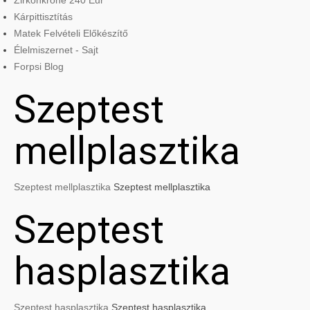
Zirkonkrone 240 Eur
Kárpittisztítás
Matek Felvételi Előkészítő
Élelmiszernet - Sajt
Forpsi Blog
Szeptest
mellplasztika
Szeptest mellplasztika
Szeptest mellplasztika
Szeptest
hasplasztika
Szeptest hasplasztika
Szeptest hasplasztika