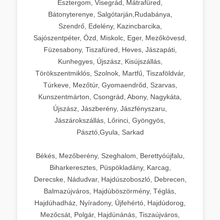
Esztergom, Visegrád, Mátrafüred,
Bátonyterenye, Salgótarján,Rudabánya,
Szendrő, Edelény, Kazincbarcika,
Sajószentpéter, Ózd, Miskolc, Eger, Mezőkövesd,
Füzesabony, Tiszafüred, Heves, Jászapáti,
Kunhegyes, Újszász, Kisújszállás,
Törökszentmiklós, Szolnok, Martfű, Tiszaföldvár,
Túrkeve, Mezőtúr, Gyomaendrőd, Szarvas,
Kunszentmárton, Csongrád, Abony, Nagykáta,
Újszász, Jászberény, Jászfényszaru,
Jászárokszállás, Lőrinci, Gyöngyös,
Pásztó,Gyula, Sarkad
Békés, Mezőberény, Szeghalom, Berettyóújfalu,
Biharkeresztes, Püspökladány, Karcag,
Derecske, Nádudvar, Hajdúszoboszló, Debrecen,
Balmazújváros, Hajdúböszörmény, Téglás,
Hajdúhadház, Nyíradony, Újfehértó, Hajdúdorog,
Mezőcsát, Polgár, Hajdúnánás, Tiszaújváros,