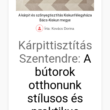
A kárpit és szõnyegtisztítás Kiskunfélegyháza
Bács-Kiskun megye
Írta: Kovács Dorina
Kárpittisztítás
Szentendre:
A
bútorok
otthonunk
stílusos és