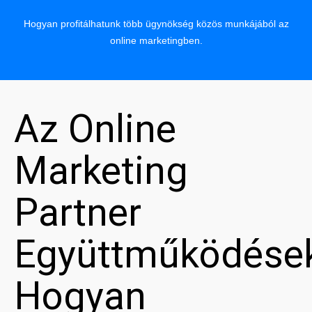
Hogyan profitálhatunk több ügynökség közös munkájából az
online marketingben.
Az Online
Marketing
Partner
Együttműködése
Hogyan