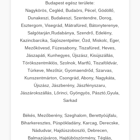
Budapest egész területe:
Nagykörös, Cegléd, Budaörs, Pécel, Gödöllő,
Dunakeszi, Budakeszi, Szentendre, Dorog,
Esztergom, Visegrád, Mátrafüred, Bátonyterenye,
Salgótarján,Rudabánya, Szendrő, Edelény,
Kazincbarcika, Sajószentpéter, Ózd, Miskolc, Eger,
Mezőkövesd, Füzesabony, Tiszafüred, Heves,
Jászapáti, Kunhegyes, Újszász, Kisújszállás,
Törökszentmiklós, Szolnok, Martfű, Tiszaföldvár,
Túrkeve, Mezőtúr, Gyomaendrőd, Szarvas,
Kunszentmárton, Csongrád, Abony, Nagykáta,
Újszász, Jászberény, Jászfényszaru,
Jászárokszállás, Lőrinci, Gyöngyös, Pásztó,Gyula,
Sarkad
Békés, Mezőberény, Szeghalom, Berettyóújfalu,
Biharkeresztes, Püspökladány, Karcag, Derecske,
Nádudvar, Hajdúszoboszló, Debrecen,
Balmazújváros, Hajdúböszörmény, Téglás,