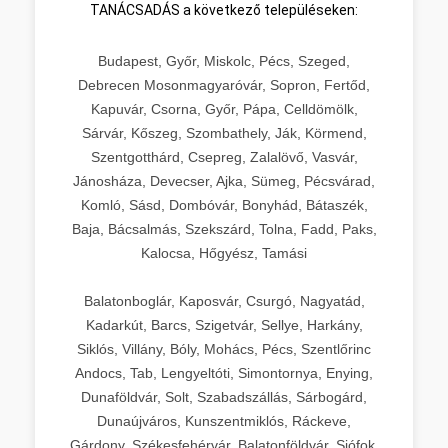
TANÁCSADÁS a következő településeken:
Budapest, Győr, Miskolc, Pécs, Szeged,
Debrecen Mosonmagyaróvár, Sopron, Fertőd,
Kapuvár, Csorna, Győr, Pápa, Celldömölk,
Sárvár, Kőszeg, Szombathely, Ják, Körmend,
Szentgotthárd, Csepreg, Zalalövő, Vasvár,
Jánosháza, Devecser, Ajka, Sümeg, Pécsvárad,
Komló, Sásd, Dombóvár, Bonyhád, Bátaszék,
Baja, Bácsalmás, Szekszárd, Tolna, Fadd, Paks,
Kalocsa, Hőgyész, Tamási
Balatonboglár, Kaposvár, Csurgó, Nagyatád,
Kadarkút, Barcs, Szigetvár, Sellye, Harkány,
Siklós, Villány, Bóly, Mohács, Pécs, Szentlőrinc
Andocs, Tab, Lengyeltóti, Simontornya, Enying,
Dunaföldvár, Solt, Szabadszállás, Sárbogárd,
Dunaújváros, Kunszentmiklós, Ráckeve,
Gárdony, Székesfehérvár, Balatonföldvár, Siófok,