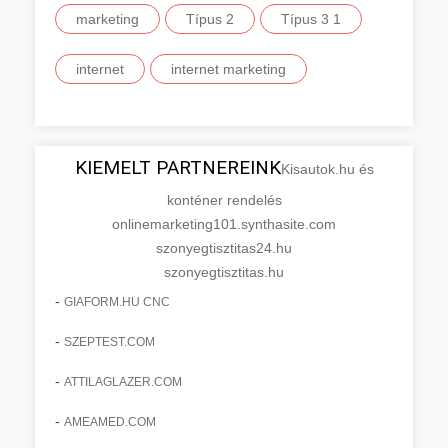
marketing
Típus 2
Típus 3 1
internet
internet marketing
KIEMELT PARTNEREINK
Kisautok.hu és
konténer rendelés
onlinemarketing101.synthasite.com
szonyegtisztitas24.hu
szonyegtisztitas.hu
-
GIAFORM.HU CNC
-
SZEPTEST.COM
-
ATTILAGLAZER.COM
-
AMEAMED.COM