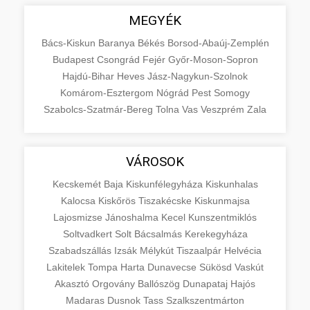
MEGYÉK
Bács-Kiskun
Baranya
Békés
Borsod-Abaúj-Zemplén
Budapest
Csongrád
Fejér
Győr-Moson-Sopron
Hajdú-Bihar
Heves
Jász-Nagykun-Szolnok
Komárom-Esztergom
Nógrád
Pest
Somogy
Szabolcs-Szatmár-Bereg
Tolna
Vas
Veszprém
Zala
VÁROSOK
Kecskemét
Baja
Kiskunfélegyháza
Kiskunhalas
Kalocsa
Kiskőrös
Tiszakécske
Kiskunmajsa
Lajosmizse
Jánoshalma
Kecel
Kunszentmiklós
Soltvadkert
Solt
Bácsalmás
Kerekegyháza
Szabadszállás
Izsák
Mélykút
Tiszaalpár
Helvécia
Lakitelek
Tompa
Harta
Dunavecse
Sükösd
Vaskút
Akasztó
Orgovány
Ballószög
Dunapataj
Hajós
Madaras
Dusnok
Tass
Szalkszentmárton