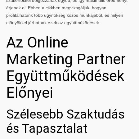
szakértőkkel dolgozzanak együtt, és így maximális eredményt
érjenek el. Ebben a cikkben megvizsgáljuk, hogyan
profitálhatunk több ügynökség közös munkájából, és milyen
előnyökkel járhatnak ezek az együttműködések.
Az Online
Marketing Partner
Együttműködések
Előnyei
Szélesebb Szaktudás
és Tapasztalat