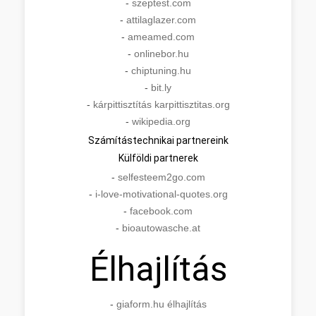
-
szeptest.com
-
attilaglazer.com
-
ameamed.com
-
onlinebor.hu
-
chiptuning.hu
-
bit.ly
-
kárpittisztítás karpittisztitas.org
-
wikipedia.org
Számítástechnikai partnereink
Külföldi partnerek
-
selfesteem2go.com
-
i-love-motivational-quotes.org
-
facebook.com
-
bioautowasche.at
Élhajlítás
-
giaform.hu élhajlítás