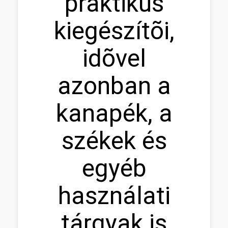
praktikus
kiegészítõi,
idõvel
azonban a
kanapék, a
székek és
egyéb
használati
tárgyak is