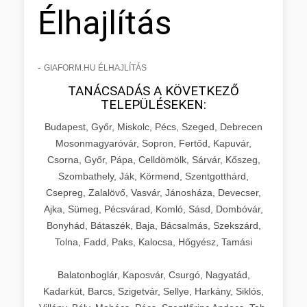
Élhajlítás
-
GIAFORM.HU ÉLHAJLÍTÁS
TANÁCSADÁS A KÖVETKEZŐ
TELEPÜLÉSEKEN:
Budapest, Győr, Miskolc, Pécs, Szeged, Debrecen
Mosonmagyaróvár, Sopron, Fertőd, Kapuvár,
Csorna, Győr, Pápa, Celldömölk, Sárvár, Kőszeg,
Szombathely, Ják, Körmend, Szentgotthárd,
Csepreg, Zalalövő, Vasvár, Jánosháza, Devecser,
Ajka, Sümeg, Pécsvárad, Komló, Sásd, Dombóvár,
Bonyhád, Bátaszék, Baja, Bácsalmás, Szekszárd,
Tolna, Fadd, Paks, Kalocsa, Hőgyész, Tamási
Balatonboglár, Kaposvár, Csurgó, Nagyatád,
Kadarkút, Barcs, Szigetvár, Sellye, Harkány, Siklós,