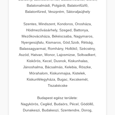
Balatonalmádi, Polgárdi, Balatonfűzfő,
Balatonfüred, Veszprém, Sátoraljaújhely
Szentes, Mindszent, Kondoros, Orosháza,
Hódmezővásárhely, Szeged, Battonya,
Mezőkovácsháza, Békéscsaba, Nagymaros,
Nyergesújfalu, Kismaros, Göd,Szob, Rétság,
Balassagyarmat, Romhány, Hollókő, Szécsény,
Aszód, Hatvan, Monor, Lajosmizse, Soltvadkert,
Kiskőrös, Kecel, Dusnok, Kiskunhalas,
Jánoshalma, Bácsalmás, Kelebia, Röszke,
Mórahalom, Kiskunmajsa, Kistelek,
Kiskunfélegyháza, Bugac, Kecskemét,
Tiszakécske
Budapest egész területe:
Nagykörös, Cegléd, Budaörs, Pécel, Gödöllő,
Dunakeszi, Budakeszi, Szentendre, Dorog,