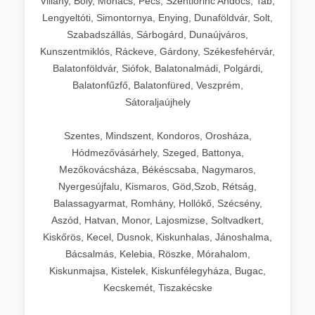
Villány, Bóly, Mohács, Pécs, Szentlőrinc Andocs, Tab,
Lengyeltóti, Simontornya, Enying, Dunaföldvár, Solt,
Szabadszállás, Sárbogárd, Dunaújváros,
Kunszentmiklós, Ráckeve, Gárdony, Székesfehérvár,
Balatonföldvár, Siófok, Balatonalmádi, Polgárdi,
Balatonfűzfő, Balatonfüred, Veszprém,
Sátoraljaújhely
Szentes, Mindszent, Kondoros, Orosháza,
Hódmezővásárhely, Szeged, Battonya,
Mezőkovácsháza, Békéscsaba, Nagymaros,
Nyergesújfalu, Kismaros, Göd,Szob, Rétság,
Balassagyarmat, Romhány, Hollókő, Szécsény,
Aszód, Hatvan, Monor, Lajosmizse, Soltvadkert,
Kiskőrös, Kecel, Dusnok, Kiskunhalas, Jánoshalma,
Bácsalmás, Kelebia, Röszke, Mórahalom,
Kiskunmajsa, Kistelek, Kiskunfélegyháza, Bugac,
Kecskemét, Tiszakécske