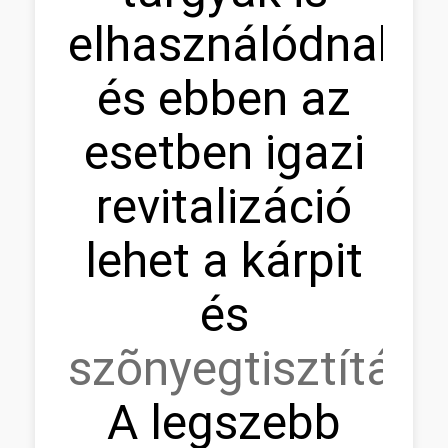
elhasználódnak,
és ebben az
esetben igazi
revitalizáció
lehet a kárpit
és
szõnyegtisztítás.
A legszebb