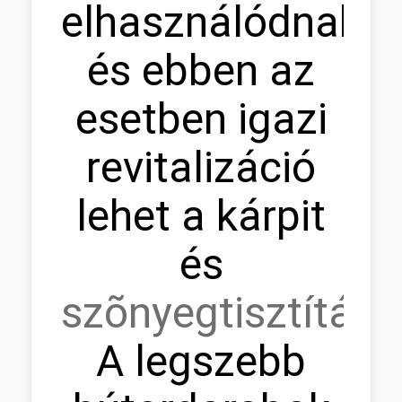
elhasználódnak,
és ebben az
esetben igazi
revitalizáció
lehet a kárpit
és
szõnyegtisztítás.
A legszebb