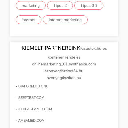
marketing
Típus 2
Típus 3 1
internet
internet marketing
KIEMELT PARTNEREINK
Kisautok.hu és
konténer rendelés
onlinemarketing101.synthasite.com
szonyegtisztitas24.hu
szonyegtisztitas.hu
-
GIAFORM.HU CNC
-
SZEPTEST.COM
-
ATTILAGLAZER.COM
-
AMEAMED.COM