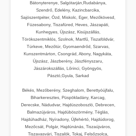
Bátonyterenye, Salgótarján,Rudabánya,
Szendrő, Edelény, Kazincbarcika,
Sajószentpéter, Ózd, Miskolc, Eger, Mezőkövesd,
Füzesabony, Tiszafüred, Heves, Jászapáti,
Kunhegyes, Újszász, Kisújszállás,
Törökszentmiklós, Szolnok, Martfű, Tiszaföldvár,
Túrkeve, Mezőtúr, Gyomaendrőd, Szarvas,
Kunszentmárton, Csongrád, Abony, Nagykáta,
Újszász, Jászberény, Jászfényszaru,
Jászárokszállás, Lőrinci, Gyöngyös,
Pásztó,Gyula, Sarkad
Békés, Mezőberény, Szeghalom, Berettyóújfalu,
Biharkeresztes, Püspökladány, Karcag,
Derecske, Nádudvar, Hajdúszoboszló, Debrecen,
Balmazújváros, Hajdúböszörmény, Téglás,
Hajdúhadház, Nyíradony, Újfehértó, Hajdúdorog,
Mezőcsát, Polgár, Hajdúnánás, Tiszaújváros,
Tiszavasvári, Tiszalök, Tokaj, Felsőzsolca,