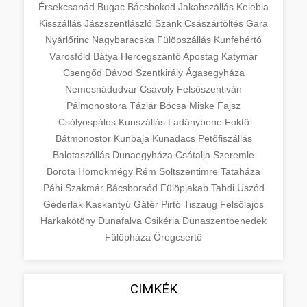
Érsekcsanád
Bugac
Bácsbokod
Jakabszállás
Kelebia
Kisszállás
Jászszentlászló
Szank
Császártöltés
Gara
Nyárlőrinc
Nagybaracska
Fülöpszállás
Kunfehértó
Városföld
Bátya
Hercegszántó
Apostag
Katymár
Csengőd
Dávod
Szentkirály
Ágasegyháza
Nemesnádudvar
Csávoly
Felsőszentiván
Pálmonostora
Tázlár
Bócsa
Miske
Fajsz
Csólyospálos
Kunszállás
Ladánybene
Foktő
Bátmonostor
Kunbaja
Kunadacs
Petőfiszállás
Balotaszállás
Dunaegyháza
Csátalja
Szeremle
Borota
Homokmégy
Rém
Soltszentimre
Tataháza
Páhi
Szakmár
Bácsborsód
Fülöpjakab
Tabdi
Uszód
Géderlak
Kaskantyú
Gátér
Pirtó
Tiszaug
Felsőlajos
Harkakötöny
Dunafalva
Csikéria
Dunaszentbenedek
Fülöpháza
Öregcsertő
CIMKÉK