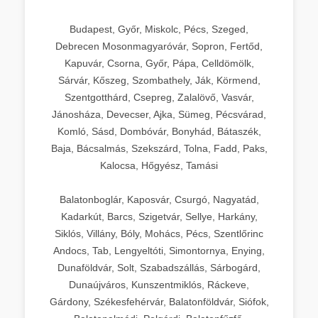
Budapest, Győr, Miskolc, Pécs, Szeged,
Debrecen Mosonmagyaróvár, Sopron, Fertőd,
Kapuvár, Csorna, Győr, Pápa, Celldömölk,
Sárvár, Kőszeg, Szombathely, Ják, Körmend,
Szentgotthárd, Csepreg, Zalalövő, Vasvár,
Jánosháza, Devecser, Ajka, Sümeg, Pécsvárad,
Komló, Sásd, Dombóvár, Bonyhád, Bátaszék,
Baja, Bácsalmás, Szekszárd, Tolna, Fadd, Paks,
Kalocsa, Hőgyész, Tamási
Balatonboglár, Kaposvár, Csurgó, Nagyatád,
Kadarkút, Barcs, Szigetvár, Sellye, Harkány,
Siklós, Villány, Bóly, Mohács, Pécs, Szentlőrinc
Andocs, Tab, Lengyeltóti, Simontornya, Enying,
Dunaföldvár, Solt, Szabadszállás, Sárbogárd,
Dunaújváros, Kunszentmiklós, Ráckeve,
Gárdony, Székesfehérvár, Balatonföldvár, Siófok,