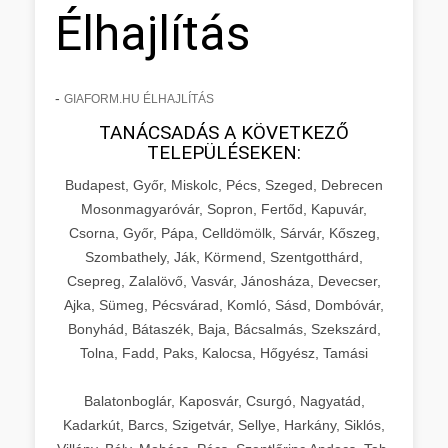
Élhajlítás
-
GIAFORM.HU ÉLHAJLÍTÁS
TANÁCSADÁS A KÖVETKEZŐ
TELEPÜLÉSEKEN:
Budapest, Győr, Miskolc, Pécs, Szeged, Debrecen
Mosonmagyaróvár, Sopron, Fertőd, Kapuvár,
Csorna, Győr, Pápa, Celldömölk, Sárvár, Kőszeg,
Szombathely, Ják, Körmend, Szentgotthárd,
Csepreg, Zalalövő, Vasvár, Jánosháza, Devecser,
Ajka, Sümeg, Pécsvárad, Komló, Sásd, Dombóvár,
Bonyhád, Bátaszék, Baja, Bácsalmás, Szekszárd,
Tolna, Fadd, Paks, Kalocsa, Hőgyész, Tamási
Balatonboglár, Kaposvár, Csurgó, Nagyatád,
Kadarkút, Barcs, Szigetvár, Sellye, Harkány, Siklós,