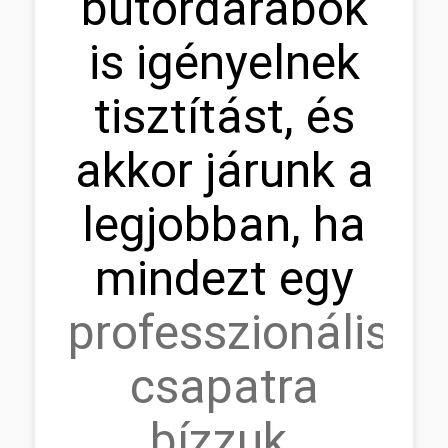
bútordarabok
is igényelnek
tisztítást, és
akkor járunk a
legjobban, ha
mindezt egy
professzionális
csapatra
bízzuk
.