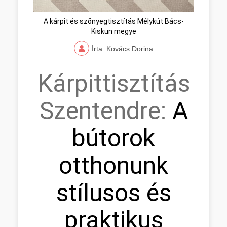
A kárpit és szõnyegtisztítás Mélykút Bács-
Kiskun megye
Írta: Kovács Dorina
Kárpittisztítás
Szentendre:
A
bútorok
otthonunk
stílusos és
praktikus