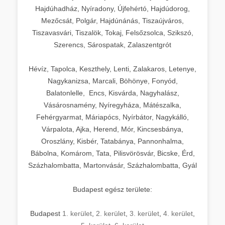
Hajdúhadház, Nyíradony, Újfehértó, Hajdúdorog,
Mezőcsát, Polgár, Hajdúnánás, Tiszaújváros,
Tiszavasvári, Tiszalök, Tokaj, Felsőzsolca, Szikszó,
Szerencs, Sárospatak, Zalaszentgrót
Hévíz, Tapolca, Keszthely, Lenti, Zalakaros, Letenye,
Nagykanizsa, Marcali, Böhönye, Fonyód,
Balatonlelle, Encs, Kisvárda, Nagyhalász,
Vásárosnamény, Nyíregyháza, Mátészalka,
Fehérgyarmat, Máriapócs, Nyírbátor, Nagykálló,
Várpalota, Ajka, Herend, Mór, Kincsesbánya,
Oroszlány, Kisbér, Tatabánya, Pannonhalma,
Bábolna, Komárom, Tata, Pilisvörösvár, Bicske, Érd,
Százhalombatta, Martonvásár, Százhalombatta, Gyál
Budapest egész területe:
Budapest
1. kerület
,
2. kerület
,
3. kerület
,
4. kerület
,