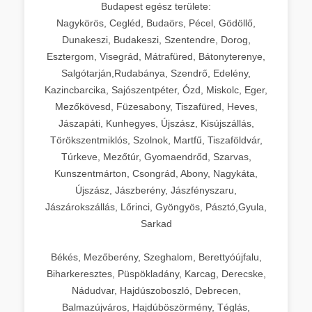
Budapest egész területe:
Nagykörös, Cegléd, Budaörs, Pécel, Gödöllő,
Dunakeszi, Budakeszi, Szentendre, Dorog,
Esztergom, Visegrád, Mátrafüred, Bátonyterenye,
Salgótarján,Rudabánya, Szendrő, Edelény,
Kazincbarcika, Sajószentpéter, Ózd, Miskolc, Eger,
Mezőkövesd, Füzesabony, Tiszafüred, Heves,
Jászapáti, Kunhegyes, Újszász, Kisújszállás,
Törökszentmiklós, Szolnok, Martfű, Tiszaföldvár,
Túrkeve, Mezőtúr, Gyomaendrőd, Szarvas,
Kunszentmárton, Csongrád, Abony, Nagykáta,
Újszász, Jászberény, Jászfényszaru,
Jászárokszállás, Lőrinci, Gyöngyös, Pásztó,Gyula,
Sarkad
Békés, Mezőberény, Szeghalom, Berettyóújfalu,
Biharkeresztes, Püspökladány, Karcag, Derecske,
Nádudvar, Hajdúszoboszló, Debrecen,
Balmazújváros, Hajdúböszörmény, Téglás,