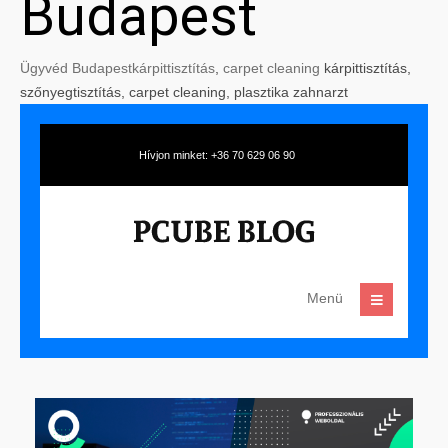
Budapest
Ügyvéd Budapest
kárpittisztítás
,
carpet cleaning
kárpittisztítás,
szőnyegtisztítás, carpet cleaning, plasztika zahnarzt
Hívjon minket: +36 70 629 06 90
Menü