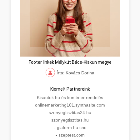
Footer linkek Mélykút Bács-Kiskun megye
Írta: Kovács Dorina
Kiemelt Partnereink
Kisautok.hu és konténer rendelés
onlinemarketing101.synthasite.com
szonyegtisztitas24.hu
szonyegtisztitas.hu
-
giaform.hu cnc
-
szeptest.com