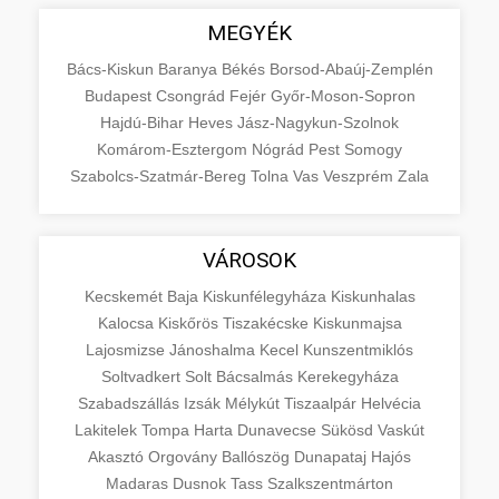
MEGYÉK
Bács-Kiskun
Baranya
Békés
Borsod-Abaúj-Zemplén
Budapest
Csongrád
Fejér
Győr-Moson-Sopron
Hajdú-Bihar
Heves
Jász-Nagykun-Szolnok
Komárom-Esztergom
Nógrád
Pest
Somogy
Szabolcs-Szatmár-Bereg
Tolna
Vas
Veszprém
Zala
VÁROSOK
Kecskemét
Baja
Kiskunfélegyháza
Kiskunhalas
Kalocsa
Kiskőrös
Tiszakécske
Kiskunmajsa
Lajosmizse
Jánoshalma
Kecel
Kunszentmiklós
Soltvadkert
Solt
Bácsalmás
Kerekegyháza
Szabadszállás
Izsák
Mélykút
Tiszaalpár
Helvécia
Lakitelek
Tompa
Harta
Dunavecse
Sükösd
Vaskút
Akasztó
Orgovány
Ballószög
Dunapataj
Hajós
Madaras
Dusnok
Tass
Szalkszentmárton