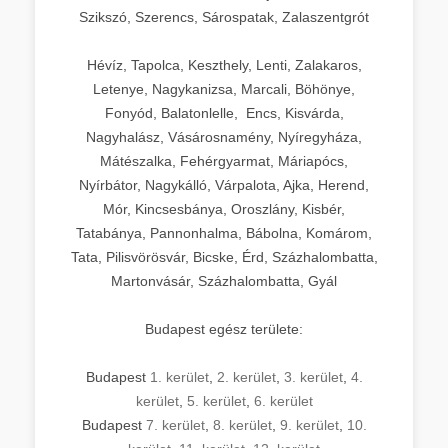
Szikszó, Szerencs, Sárospatak, Zalaszentgrót
Hévíz, Tapolca, Keszthely, Lenti, Zalakaros,
Letenye, Nagykanizsa, Marcali, Böhönye,
Fonyód, Balatonlelle, Encs, Kisvárda,
Nagyhalász, Vásárosnamény, Nyíregyháza,
Mátészalka, Fehérgyarmat, Máriapócs,
Nyírbátor, Nagykálló, Várpalota, Ajka, Herend,
Mór, Kincsesbánya, Oroszlány, Kisbér,
Tatabánya, Pannonhalma, Bábolna, Komárom,
Tata, Pilisvörösvár, Bicske, Érd, Százhalombatta,
Martonvásár, Százhalombatta, Gyál
Budapest egész területe:
Budapest
1. kerület
,
2. kerület
,
3. kerület
,
4.
kerület
,
5. kerület
,
6. kerület
Budapest
7. kerület
,
8. kerület
,
9. kerület
,
10.