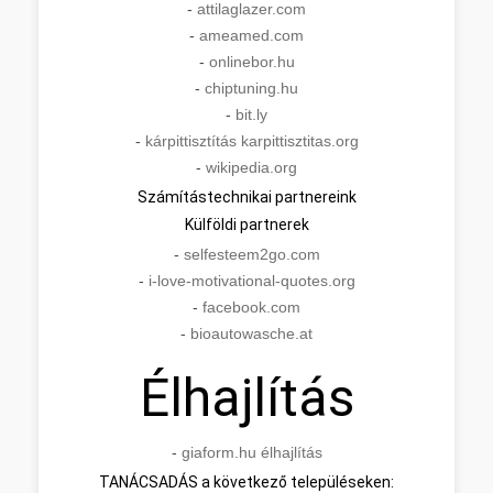
-
attilaglazer.com
-
ameamed.com
-
onlinebor.hu
-
chiptuning.hu
-
bit.ly
-
kárpittisztítás karpittisztitas.org
-
wikipedia.org
Számítástechnikai partnereink
Külföldi partnerek
-
selfesteem2go.com
-
i-love-motivational-quotes.org
-
facebook.com
-
bioautowasche.at
Élhajlítás
-
giaform.hu élhajlítás
TANÁCSADÁS a következő településeken: