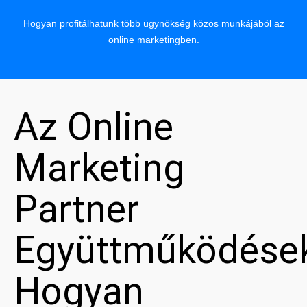
Hogyan profitálhatunk több ügynökség közös munkájából az
online marketingben.
Az Online
Marketing
Partner
Együttműködése
Hogyan