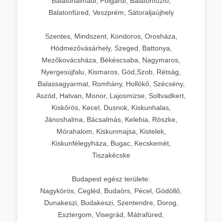
Balatonalmádi, Polgárdi, Balatonfűzfő,
Balatonfüred, Veszprém, Sátoraljaújhely
Szentes, Mindszent, Kondoros, Orosháza,
Hódmezővásárhely, Szeged, Battonya,
Mezőkovácsháza, Békéscsaba, Nagymaros,
Nyergesújfalu, Kismaros, Göd,Szob, Rétság,
Balassagyarmat, Romhány, Hollókő, Szécsény,
Aszód, Hatvan, Monor, Lajosmizse, Soltvadkert,
Kiskőrös, Kecel, Dusnok, Kiskunhalas,
Jánoshalma, Bácsalmás, Kelebia, Röszke,
Mórahalom, Kiskunmajsa, Kistelek,
Kiskunfélegyháza, Bugac, Kecskemét,
Tiszakécske
Budapest egész területe:
Nagykörös, Cegléd, Budaörs, Pécel, Gödöllő,
Dunakeszi, Budakeszi, Szentendre, Dorog,
Esztergom, Visegrád, Mátrafüred,