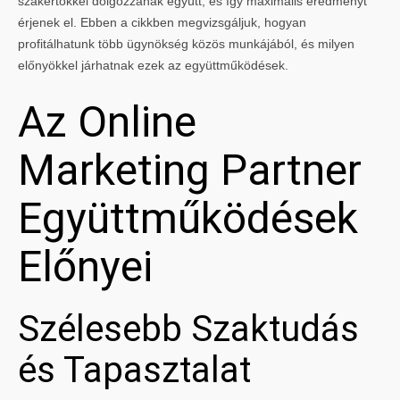
szakértőkkel dolgozzanak együtt, és így maximális eredményt
érjenek el. Ebben a cikkben megvizsgáljuk, hogyan
profitálhatunk több ügynökség közös munkájából, és milyen
előnyökkel járhatnak ezek az együttműködések.
Az Online
Marketing Partner
Együttműködések
Előnyei
Szélesebb Szaktudás
és Tapasztalat