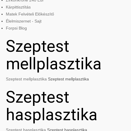
Zirkonkrone 240 Eur
Kárpittisztítás
Matek Felvételi Előkészítő
Élelmiszernet - Sajt
Forpsi Blog
Szeptest
mellplasztika
Szeptest mellplasztika
Szeptest mellplasztika
Szeptest
hasplasztika
Szeptest hasplasztika
Szeptest hasplasztika