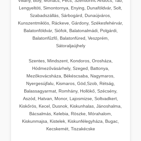
Villány, Bóly, Mohács, Pécs, Szentlőrinc Andocs, Tab,
Lengyeltóti, Simontornya, Enying, Dunaföldvár, Solt,
Szabadszállás, Sárbogárd, Dunaújváros,
Kunszentmiklós, Ráckeve, Gárdony, Székesfehérvár,
Balatonföldvár, Siófok, Balatonalmádi, Polgárdi,
Balatonfűzfő, Balatonfüred, Veszprém,
Sátoraljaújhely
Szentes, Mindszent, Kondoros, Orosháza,
Hódmezővásárhely, Szeged, Battonya,
Mezőkovácsháza, Békéscsaba, Nagymaros,
Nyergesújfalu, Kismaros, Göd,Szob, Rétság,
Balassagyarmat, Romhány, Hollókő, Szécsény,
Aszód, Hatvan, Monor, Lajosmizse, Soltvadkert,
Kiskőrös, Kecel, Dusnok, Kiskunhalas, Jánoshalma,
Bácsalmás, Kelebia, Röszke, Mórahalom,
Kiskunmajsa, Kistelek, Kiskunfélegyháza, Bugac,
Kecskemét, Tiszakécske