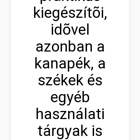
kiegészítõi,
idõvel
azonban a
kanapék, a
székek és
egyéb
használati
tárgyak is