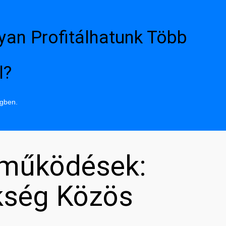
yan Profitálhatunk Több
l?
ngben.
tműködések:
kség Közös