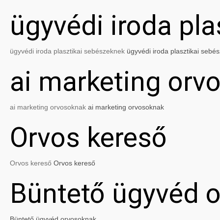
ügyvédi iroda pl
ügyvédi iroda plasztikai sebészeknek
ügyvédi iroda plasztikai sebé
ai marketing orv
ai marketing orvosoknak
ai marketing orvosoknak
Orvos kereső
Orvos kereső
Orvos kereső
Büntető ügyvéd 
Büntető ügyvéd orvosoknak