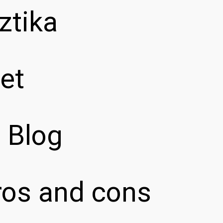
ztika
et
z Blog
pros and cons