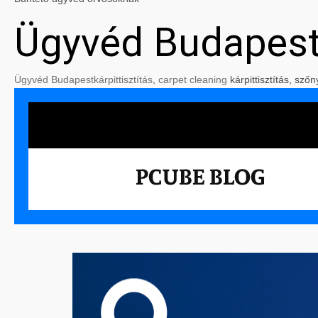
Ügyvéd Budapes
Ügyvéd Budapest
kárpittisztítás
,
carpet cleaning
kárpittisztítás, szőn