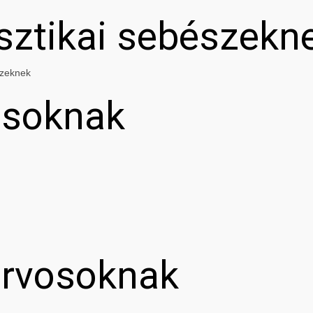
asztikai sebészekn
szeknek
osoknak
orvosoknak