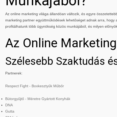
Munkájából?
Az online marketing világa állandóan változik, és egyre összetettebbé
marketing partner együttműködések lehetőséget adnak arra, hogy a 
profitálhatunk több ügynökség közös munkájából, és milyen előnyö
Az Online Marketin
Szélesebb Szaktudás és
Partnerek:
Respect Fight - Boxkesztyűk Műbőr
Bútorgyűjtő - Méretre Gyártott Konyhák
DNA
Gutta