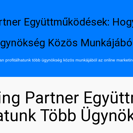
rtner Együttműködések: Hog
gynökség Közös Munkájábó
n profitálhatunk több ügynökség közös munkájából az online marketi
ing Partner Együt
hatunk Több Ügynö