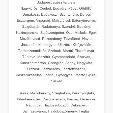
Budapest egész területe:
Nagykörös, Cegléd, Budaörs, Pécel, Gödöllő,
Dunakeszi, Budakeszi, Szentendre, Dorog,
Esztergom, Visegrád, Mátrafüred, Bátonyterenye,
Salgótarján,Rudabánya, Szendrő, Edelény,
Kazincbarcika, Sajószentpéter, Ózd, Miskolc, Eger,
Mezőkövesd, Füzesabony, Tiszafüred, Heves,
Jászapáti, Kunhegyes, Újszász, Kisújszállás,
Törökszentmiklós, Szolnok, Martfű, Tiszaföldvár,
Túrkeve, Mezőtúr, Gyomaendrőd, Szarvas,
Kunszentmárton, Csongrád, Abony, Nagykáta,
Újszász, Jászberény, Jászfényszaru,
Jászárokszállás, Lőrinci, Gyöngyös, Pásztó,Gyula,
Sarkad
Békés, Mezőberény, Szeghalom, Berettyóújfalu,
Biharkeresztes, Püspökladány, Karcag, Derecske,
Nádudvar, Hajdúszoboszló, Debrecen,
Balmazújváros, Hajdúböszörmény, Téglás,