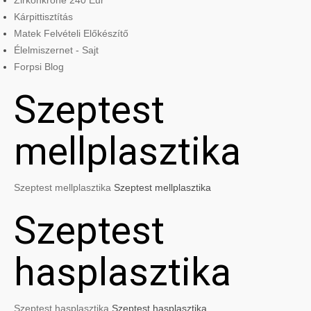
Zirkonkrone 240 Eur
Kárpittisztítás
Matek Felvételi Előkészítő
Élelmiszernet - Sajt
Forpsi Blog
Szeptest
mellplasztika
Szeptest mellplasztika
Szeptest mellplasztika
Szeptest
hasplasztika
Szeptest hasplasztika
Szeptest hasplasztika