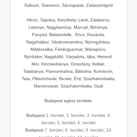
Szikszó, Szerencs, Sárospatak, Zalaszentgrót
Hévíz, Tapolca, Keszthely, Lenti, Zalakaros,
Letenye, Nagykanizsa, Marcali, Böhönye,
Fonyód, Balatonlelle, Encs, Kisvárda,
Nagyhalász, Vásárosnamény, Nyíregyháza,
Mátészalka, Fehérgyarmat, Máriapócs,
Nyírbátor, Nagykálló, Várpalota, Ajka, Herend,
Mór, Kincsesbánya, Oroszlány, Kisbér,
Tatabánya, Pannonhalma, Bábolna, Komárom,
Tata, Pilisvörösvár, Bicske, Érd, Százhalombatta,
Martonvásár, Százhalombatta, Gyál
Budapest egész területe:
Budapest
1. kerület
,
2. kerület
,
3. kerület
,
4.
kerület
,
5. kerület
,
6. kerület
Budapest
7. kerület
,
8. kerület
,
9. kerület
,
10.