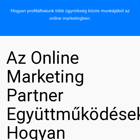
Hogyan profitálhatunk több ügynökség közös munkájából az
online marketingben.
Az Online
Marketing
Partner
Együttműködése
Hogyan