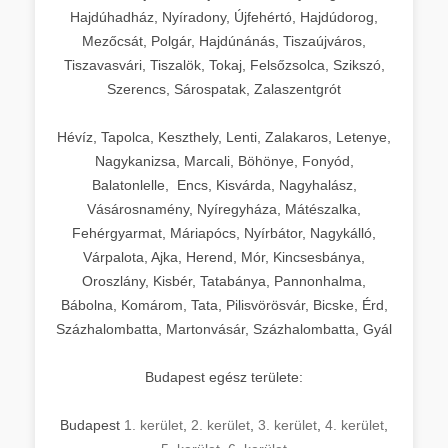
Hajdúhadház, Nyíradony, Újfehértó, Hajdúdorog,
Mezőcsát, Polgár, Hajdúnánás, Tiszaújváros,
Tiszavasvári, Tiszalök, Tokaj, Felsőzsolca, Szikszó,
Szerencs, Sárospatak, Zalaszentgrót
Hévíz, Tapolca, Keszthely, Lenti, Zalakaros, Letenye,
Nagykanizsa, Marcali, Böhönye, Fonyód,
Balatonlelle, Encs, Kisvárda, Nagyhalász,
Vásárosnamény, Nyíregyháza, Mátészalka,
Fehérgyarmat, Máriapócs, Nyírbátor, Nagykálló,
Várpalota, Ajka, Herend, Mór, Kincsesbánya,
Oroszlány, Kisbér, Tatabánya, Pannonhalma,
Bábolna, Komárom, Tata, Pilisvörösvár, Bicske, Érd,
Százhalombatta, Martonvásár, Százhalombatta, Gyál
Budapest egész területe:
Budapest
1. kerület
,
2. kerület
,
3. kerület
,
4. kerület
,