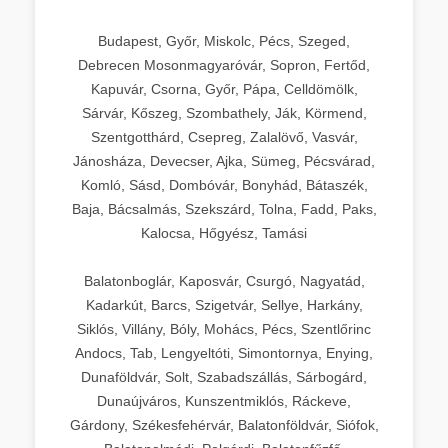
Budapest, Győr, Miskolc, Pécs, Szeged,
Debrecen Mosonmagyaróvár, Sopron, Fertőd,
Kapuvár, Csorna, Győr, Pápa, Celldömölk,
Sárvár, Kőszeg, Szombathely, Ják, Körmend,
Szentgotthárd, Csepreg, Zalalövő, Vasvár,
Jánosháza, Devecser, Ajka, Sümeg, Pécsvárad,
Komló, Sásd, Dombóvár, Bonyhád, Bátaszék,
Baja, Bácsalmás, Szekszárd, Tolna, Fadd, Paks,
Kalocsa, Hőgyész, Tamási
Balatonboglár, Kaposvár, Csurgó, Nagyatád,
Kadarkút, Barcs, Szigetvár, Sellye, Harkány,
Siklós, Villány, Bóly, Mohács, Pécs, Szentlőrinc
Andocs, Tab, Lengyeltóti, Simontornya, Enying,
Dunaföldvár, Solt, Szabadszállás, Sárbogárd,
Dunaújváros, Kunszentmiklós, Ráckeve,
Gárdony, Székesfehérvár, Balatonföldvár, Siófok,