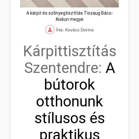
A kárpit és szõnyegtisztítás Tiszaug Bács-
Kiskun megye
Írta: Kovács Dorina
Kárpittisztítás
Szentendre:
A
bútorok
otthonunk
stílusos és
praktikus