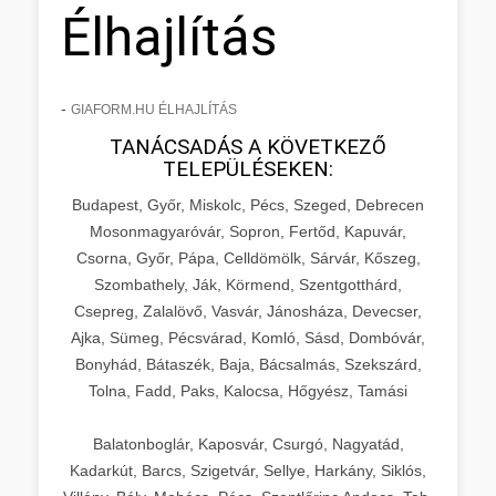
Élhajlítás
-
GIAFORM.HU ÉLHAJLÍTÁS
TANÁCSADÁS A KÖVETKEZŐ
TELEPÜLÉSEKEN:
Budapest, Győr, Miskolc, Pécs, Szeged, Debrecen
Mosonmagyaróvár, Sopron, Fertőd, Kapuvár,
Csorna, Győr, Pápa, Celldömölk, Sárvár, Kőszeg,
Szombathely, Ják, Körmend, Szentgotthárd,
Csepreg, Zalalövő, Vasvár, Jánosháza, Devecser,
Ajka, Sümeg, Pécsvárad, Komló, Sásd, Dombóvár,
Bonyhád, Bátaszék, Baja, Bácsalmás, Szekszárd,
Tolna, Fadd, Paks, Kalocsa, Hőgyész, Tamási
Balatonboglár, Kaposvár, Csurgó, Nagyatád,
Kadarkút, Barcs, Szigetvár, Sellye, Harkány, Siklós,