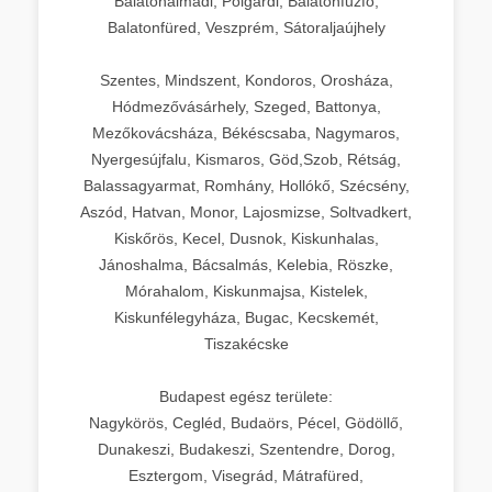
Balatonalmádi, Polgárdi, Balatonfűzfő,
Balatonfüred, Veszprém, Sátoraljaújhely
Szentes, Mindszent, Kondoros, Orosháza,
Hódmezővásárhely, Szeged, Battonya,
Mezőkovácsháza, Békéscsaba, Nagymaros,
Nyergesújfalu, Kismaros, Göd,Szob, Rétság,
Balassagyarmat, Romhány, Hollókő, Szécsény,
Aszód, Hatvan, Monor, Lajosmizse, Soltvadkert,
Kiskőrös, Kecel, Dusnok, Kiskunhalas,
Jánoshalma, Bácsalmás, Kelebia, Röszke,
Mórahalom, Kiskunmajsa, Kistelek,
Kiskunfélegyháza, Bugac, Kecskemét,
Tiszakécske
Budapest egész területe:
Nagykörös, Cegléd, Budaörs, Pécel, Gödöllő,
Dunakeszi, Budakeszi, Szentendre, Dorog,
Esztergom, Visegrád, Mátrafüred,