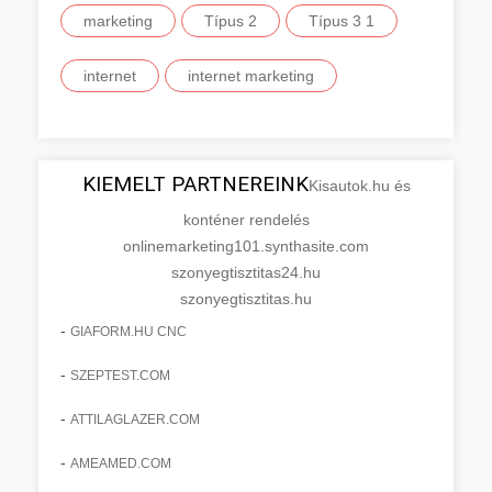
marketing
Típus 2
Típus 3 1
internet
internet marketing
KIEMELT PARTNEREINK
Kisautok.hu és
konténer rendelés
onlinemarketing101.synthasite.com
szonyegtisztitas24.hu
szonyegtisztitas.hu
-
GIAFORM.HU CNC
-
SZEPTEST.COM
-
ATTILAGLAZER.COM
-
AMEAMED.COM