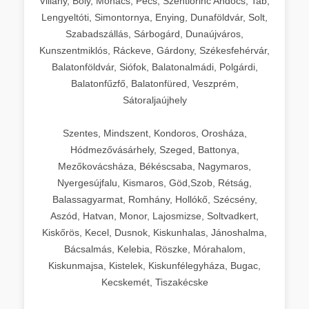
Villány, Bóly, Mohács, Pécs, Szentlőrinc Andocs, Tab,
Lengyeltóti, Simontornya, Enying, Dunaföldvár, Solt,
Szabadszállás, Sárbogárd, Dunaújváros,
Kunszentmiklós, Ráckeve, Gárdony, Székesfehérvár,
Balatonföldvár, Siófok, Balatonalmádi, Polgárdi,
Balatonfűzfő, Balatonfüred, Veszprém,
Sátoraljaújhely
Szentes, Mindszent, Kondoros, Orosháza,
Hódmezővásárhely, Szeged, Battonya,
Mezőkovácsháza, Békéscsaba, Nagymaros,
Nyergesújfalu, Kismaros, Göd,Szob, Rétság,
Balassagyarmat, Romhány, Hollókő, Szécsény,
Aszód, Hatvan, Monor, Lajosmizse, Soltvadkert,
Kiskőrös, Kecel, Dusnok, Kiskunhalas, Jánoshalma,
Bácsalmás, Kelebia, Röszke, Mórahalom,
Kiskunmajsa, Kistelek, Kiskunfélegyháza, Bugac,
Kecskemét, Tiszakécske