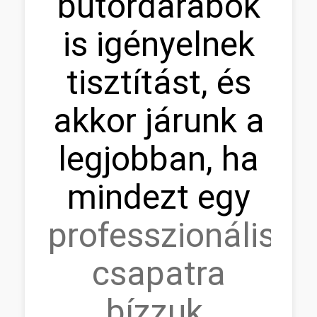
bútordarabok
is igényelnek
tisztítást, és
akkor járunk a
legjobban, ha
mindezt egy
professzionális
csapatra
bízzuk
.