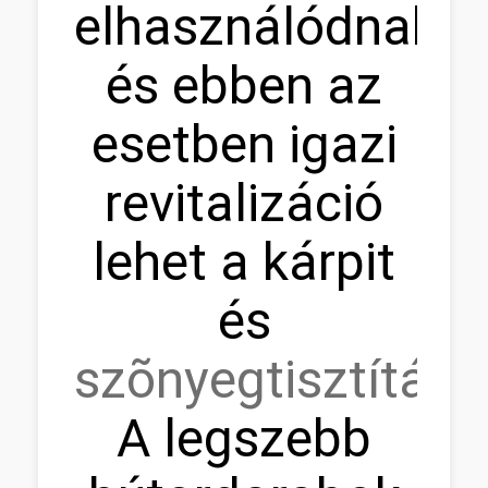
elhasználódnak,
és ebben az
esetben igazi
revitalizáció
lehet a kárpit
és
szõnyegtisztítás.
A legszebb