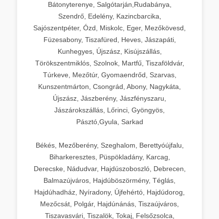
Bátonyterenye, Salgótarján,Rudabánya,
Szendrő, Edelény, Kazincbarcika,
Sajószentpéter, Ózd, Miskolc, Eger, Mezőkövesd,
Füzesabony, Tiszafüred, Heves, Jászapáti,
Kunhegyes, Újszász, Kisújszállás,
Törökszentmiklós, Szolnok, Martfű, Tiszaföldvár,
Túrkeve, Mezőtúr, Gyomaendrőd, Szarvas,
Kunszentmárton, Csongrád, Abony, Nagykáta,
Újszász, Jászberény, Jászfényszaru,
Jászárokszállás, Lőrinci, Gyöngyös,
Pásztó,Gyula, Sarkad
Békés, Mezőberény, Szeghalom, Berettyóújfalu,
Biharkeresztes, Püspökladány, Karcag,
Derecske, Nádudvar, Hajdúszoboszló, Debrecen,
Balmazújváros, Hajdúböszörmény, Téglás,
Hajdúhadház, Nyíradony, Újfehértó, Hajdúdorog,
Mezőcsát, Polgár, Hajdúnánás, Tiszaújváros,
Tiszavasvári, Tiszalök, Tokaj, Felsőzsolca,