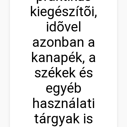
kiegészítõi,
idõvel
azonban a
kanapék, a
székek és
egyéb
használati
tárgyak is