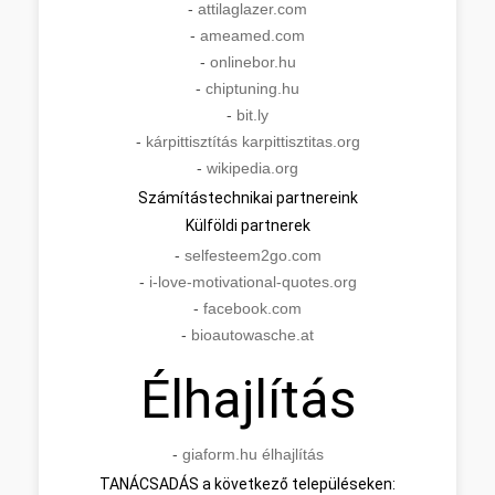
-
attilaglazer.com
-
ameamed.com
-
onlinebor.hu
-
chiptuning.hu
-
bit.ly
-
kárpittisztítás karpittisztitas.org
-
wikipedia.org
Számítástechnikai partnereink
Külföldi partnerek
-
selfesteem2go.com
-
i-love-motivational-quotes.org
-
facebook.com
-
bioautowasche.at
Élhajlítás
-
giaform.hu élhajlítás
TANÁCSADÁS a következő településeken: