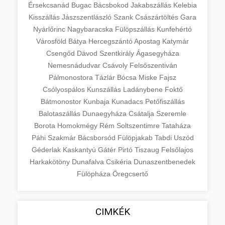
Érsekcsanád
Bugac
Bácsbokod
Jakabszállás
Kelebia
Kisszállás
Jászszentlászló
Szank
Császártöltés
Gara
Nyárlőrinc
Nagybaracska
Fülöpszállás
Kunfehértó
Városföld
Bátya
Hercegszántó
Apostag
Katymár
Csengőd
Dávod
Szentkirály
Ágasegyháza
Nemesnádudvar
Csávoly
Felsőszentiván
Pálmonostora
Tázlár
Bócsa
Miske
Fajsz
Csólyospálos
Kunszállás
Ladánybene
Foktő
Bátmonostor
Kunbaja
Kunadacs
Petőfiszállás
Balotaszállás
Dunaegyháza
Csátalja
Szeremle
Borota
Homokmégy
Rém
Soltszentimre
Tataháza
Páhi
Szakmár
Bácsborsód
Fülöpjakab
Tabdi
Uszód
Géderlak
Kaskantyú
Gátér
Pirtó
Tiszaug
Felsőlajos
Harkakötöny
Dunafalva
Csikéria
Dunaszentbenedek
Fülöpháza
Öregcsertő
CIMKÉK