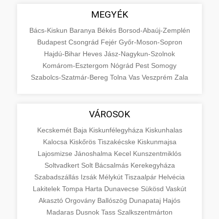
MEGYÉK
Bács-Kiskun
Baranya
Békés
Borsod-Abaúj-Zemplén
Budapest
Csongrád
Fejér
Győr-Moson-Sopron
Hajdú-Bihar
Heves
Jász-Nagykun-Szolnok
Komárom-Esztergom
Nógrád
Pest
Somogy
Szabolcs-Szatmár-Bereg
Tolna
Vas
Veszprém
Zala
VÁROSOK
Kecskemét
Baja
Kiskunfélegyháza
Kiskunhalas
Kalocsa
Kiskőrös
Tiszakécske
Kiskunmajsa
Lajosmizse
Jánoshalma
Kecel
Kunszentmiklós
Soltvadkert
Solt
Bácsalmás
Kerekegyháza
Szabadszállás
Izsák
Mélykút
Tiszaalpár
Helvécia
Lakitelek
Tompa
Harta
Dunavecse
Sükösd
Vaskút
Akasztó
Orgovány
Ballószög
Dunapataj
Hajós
Madaras
Dusnok
Tass
Szalkszentmárton