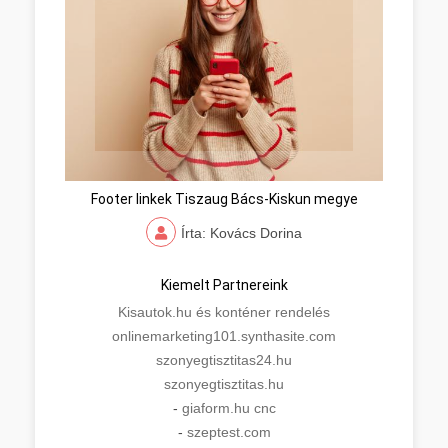
Footer linkek Tiszaug Bács-Kiskun megye
Írta: Kovács Dorina
Kiemelt Partnereink
Kisautok.hu és konténer rendelés
onlinemarketing101.synthasite.com
szonyegtisztitas24.hu
szonyegtisztitas.hu
-
giaform.hu cnc
-
szeptest.com