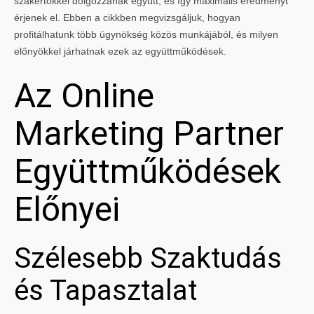
szakértőkkel dolgozzanak együtt, és így maximális eredményt
érjenek el. Ebben a cikkben megvizsgáljuk, hogyan
profitálhatunk több ügynökség közös munkájából, és milyen
előnyökkel járhatnak ezek az együttműködések.
Az Online
Marketing Partner
Együttműködések
Előnyei
Szélesebb Szaktudás
és Tapasztalat