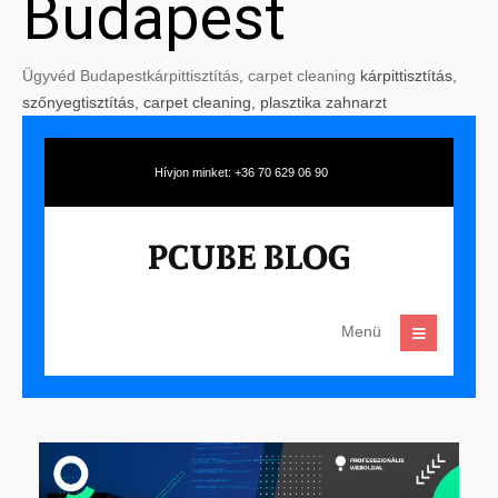
Budapest
Ügyvéd Budapest
kárpittisztítás
,
carpet cleaning
kárpittisztítás,
szőnyegtisztítás, carpet cleaning, plasztika zahnarzt
Hívjon minket: +36 70 629 06 90
Menü