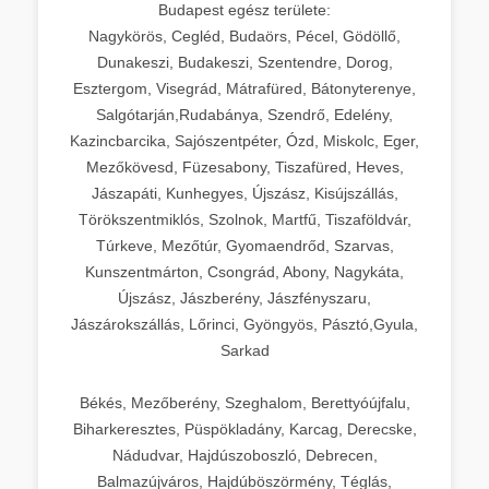
Budapest egész területe:
Nagykörös, Cegléd, Budaörs, Pécel, Gödöllő,
Dunakeszi, Budakeszi, Szentendre, Dorog,
Esztergom, Visegrád, Mátrafüred, Bátonyterenye,
Salgótarján,Rudabánya, Szendrő, Edelény,
Kazincbarcika, Sajószentpéter, Ózd, Miskolc, Eger,
Mezőkövesd, Füzesabony, Tiszafüred, Heves,
Jászapáti, Kunhegyes, Újszász, Kisújszállás,
Törökszentmiklós, Szolnok, Martfű, Tiszaföldvár,
Túrkeve, Mezőtúr, Gyomaendrőd, Szarvas,
Kunszentmárton, Csongrád, Abony, Nagykáta,
Újszász, Jászberény, Jászfényszaru,
Jászárokszállás, Lőrinci, Gyöngyös, Pásztó,Gyula,
Sarkad
Békés, Mezőberény, Szeghalom, Berettyóújfalu,
Biharkeresztes, Püspökladány, Karcag, Derecske,
Nádudvar, Hajdúszoboszló, Debrecen,
Balmazújváros, Hajdúböszörmény, Téglás,