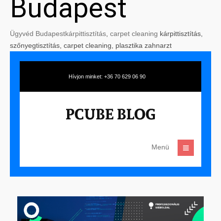
Budapest
Ügyvéd Budapest
kárpittisztítás
,
carpet cleaning
kárpittisztítás,
szőnyegtisztítás, carpet cleaning, plasztika zahnarzt
Hívjon minket: +36 70 629 06 90
Menü