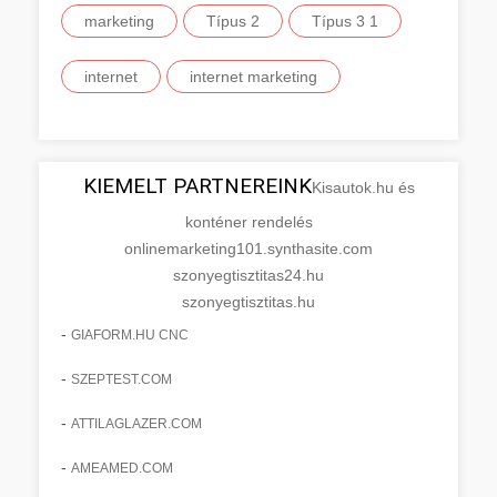
marketing
Típus 2
Típus 3 1
internet
internet marketing
KIEMELT PARTNEREINK
Kisautok.hu és
konténer rendelés
onlinemarketing101.synthasite.com
szonyegtisztitas24.hu
szonyegtisztitas.hu
-
GIAFORM.HU CNC
-
SZEPTEST.COM
-
ATTILAGLAZER.COM
-
AMEAMED.COM