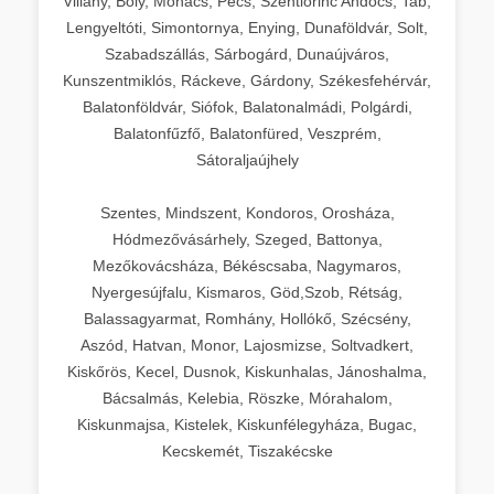
Villány, Bóly, Mohács, Pécs, Szentlőrinc Andocs, Tab,
Lengyeltóti, Simontornya, Enying, Dunaföldvár, Solt,
Szabadszállás, Sárbogárd, Dunaújváros,
Kunszentmiklós, Ráckeve, Gárdony, Székesfehérvár,
Balatonföldvár, Siófok, Balatonalmádi, Polgárdi,
Balatonfűzfő, Balatonfüred, Veszprém,
Sátoraljaújhely
Szentes, Mindszent, Kondoros, Orosháza,
Hódmezővásárhely, Szeged, Battonya,
Mezőkovácsháza, Békéscsaba, Nagymaros,
Nyergesújfalu, Kismaros, Göd,Szob, Rétság,
Balassagyarmat, Romhány, Hollókő, Szécsény,
Aszód, Hatvan, Monor, Lajosmizse, Soltvadkert,
Kiskőrös, Kecel, Dusnok, Kiskunhalas, Jánoshalma,
Bácsalmás, Kelebia, Röszke, Mórahalom,
Kiskunmajsa, Kistelek, Kiskunfélegyháza, Bugac,
Kecskemét, Tiszakécske