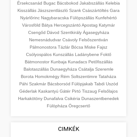
Érsekcsanád
Bugac
Bácsbokod
Jakabszállás
Kelebia
Kisszállás
Jászszentlászló
Szank
Császártöltés
Gara
Nyárlőrinc
Nagybaracska
Fülöpszállás
Kunfehértó
Városföld
Bátya
Hercegszántó
Apostag
Katymár
Csengőd
Dávod
Szentkirály
Ágasegyháza
Nemesnádudvar
Csávoly
Felsőszentiván
Pálmonostora
Tázlár
Bócsa
Miske
Fajsz
Csólyospálos
Kunszállás
Ladánybene
Foktő
Bátmonostor
Kunbaja
Kunadacs
Petőfiszállás
Balotaszállás
Dunaegyháza
Csátalja
Szeremle
Borota
Homokmégy
Rém
Soltszentimre
Tataháza
Páhi
Szakmár
Bácsborsód
Fülöpjakab
Tabdi
Uszód
Géderlak
Kaskantyú
Gátér
Pirtó
Tiszaug
Felsőlajos
Harkakötöny
Dunafalva
Csikéria
Dunaszentbenedek
Fülöpháza
Öregcsertő
CIMKÉK