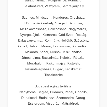
Balatonalmádi, Polgárdi, Balatonfűzfő,
Balatonfüred, Veszprém, Sátoraljaújhely
Szentes, Mindszent, Kondoros, Orosháza,
Hódmezővásárhely, Szeged, Battonya,
Mezőkovácsháza, Békéscsaba, Nagymaros,
Nyergesújfalu, Kismaros, Göd,Szob, Rétság,
Balassagyarmat, Romhány, Hollókő, Szécsény,
Aszód, Hatvan, Monor, Lajosmizse, Soltvadkert,
Kiskőrös, Kecel, Dusnok, Kiskunhalas,
Jánoshalma, Bácsalmás, Kelebia, Röszke,
Mórahalom, Kiskunmajsa, Kistelek,
Kiskunfélegyháza, Bugac, Kecskemét,
Tiszakécske
Budapest egész területe:
Nagykörös, Cegléd, Budaörs, Pécel, Gödöllő,
Dunakeszi, Budakeszi, Szentendre, Dorog,
Esztergom, Visegrád, Mátrafüred,