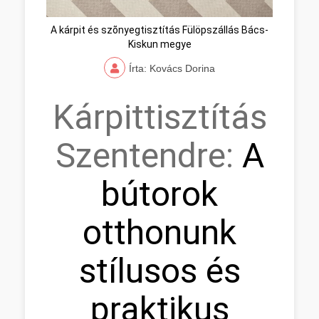
A kárpit és szõnyegtisztítás Fülöpszállás Bács-
Kiskun megye
Írta: Kovács Dorina
Kárpittisztítás
Szentendre:
A
bútorok
otthonunk
stílusos és
praktikus