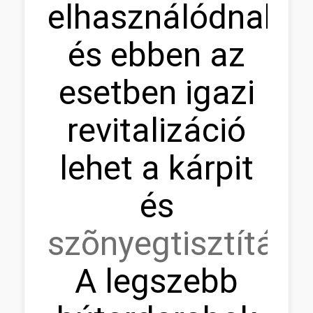
elhasználódnak,
és ebben az
esetben igazi
revitalizáció
lehet a kárpit
és
szõnyegtisztítás.
A legszebb