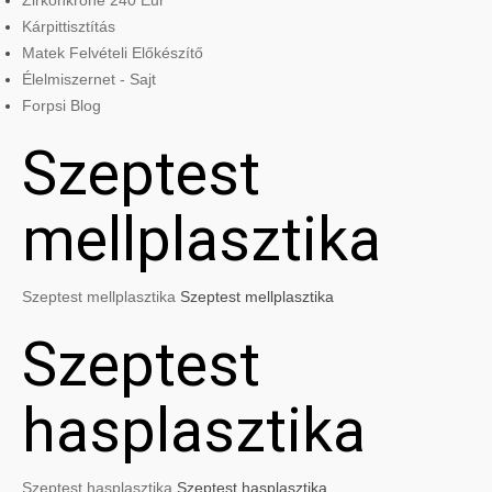
Zirkonkrone 240 Eur
Kárpittisztítás
Matek Felvételi Előkészítő
Élelmiszernet - Sajt
Forpsi Blog
Szeptest
mellplasztika
Szeptest mellplasztika
Szeptest mellplasztika
Szeptest
hasplasztika
Szeptest hasplasztika
Szeptest hasplasztika