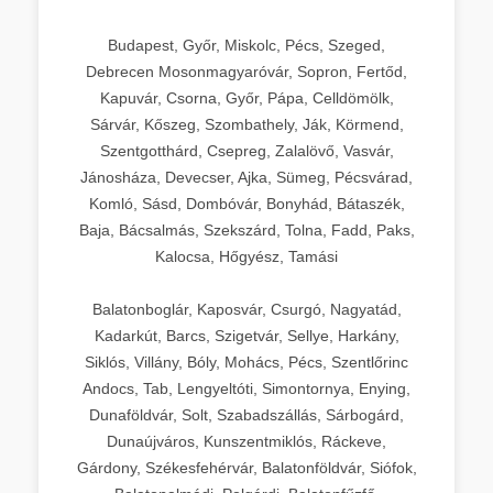
Budapest, Győr, Miskolc, Pécs, Szeged,
Debrecen Mosonmagyaróvár, Sopron, Fertőd,
Kapuvár, Csorna, Győr, Pápa, Celldömölk,
Sárvár, Kőszeg, Szombathely, Ják, Körmend,
Szentgotthárd, Csepreg, Zalalövő, Vasvár,
Jánosháza, Devecser, Ajka, Sümeg, Pécsvárad,
Komló, Sásd, Dombóvár, Bonyhád, Bátaszék,
Baja, Bácsalmás, Szekszárd, Tolna, Fadd, Paks,
Kalocsa, Hőgyész, Tamási
Balatonboglár, Kaposvár, Csurgó, Nagyatád,
Kadarkút, Barcs, Szigetvár, Sellye, Harkány,
Siklós, Villány, Bóly, Mohács, Pécs, Szentlőrinc
Andocs, Tab, Lengyeltóti, Simontornya, Enying,
Dunaföldvár, Solt, Szabadszállás, Sárbogárd,
Dunaújváros, Kunszentmiklós, Ráckeve,
Gárdony, Székesfehérvár, Balatonföldvár, Siófok,