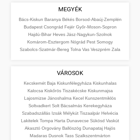
MEGYÉK
Bács-Kiskun
Baranya
Békés
Borsod-Abaúj-Zemplén
Budapest
Csongrád
Fejér
Győr-Moson-Sopron
Hajdú-Bihar
Heves
Jász-Nagykun-Szolnok
Komárom-Esztergom
Nógrád
Pest
Somogy
Szabolcs-Szatmár-Bereg
Tolna
Vas
Veszprém
Zala
VÁROSOK
Kecskemét
Baja
Kiskunfélegyháza
Kiskunhalas
Kalocsa
Kiskőrös
Tiszakécske
Kiskunmajsa
Lajosmizse
Jánoshalma
Kecel
Kunszentmiklós
Soltvadkert
Solt
Bácsalmás
Kerekegyháza
Szabadszállás
Izsák
Mélykút
Tiszaalpár
Helvécia
Lakitelek
Tompa
Harta
Dunavecse
Sükösd
Vaskút
Akasztó
Orgovány
Ballószög
Dunapataj
Hajós
Madaras
Dusnok
Tass
Szalkszentmárton