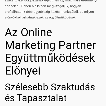
szakértőkkel dolgozzanak együtt, és így maximális eredményt
érjenek el. Ebben a cikkben megvizsgáljuk, hogyan
profitálhatunk több ügynökség közös munkájából, és milyen
előnyökkel járhatnak ezek az együttműködések.
Az Online
Marketing Partner
Együttműködések
Előnyei
Szélesebb Szaktudás
és Tapasztalat