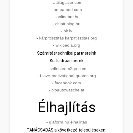
-
attilaglazer.com
-
ameamed.com
-
onlinebor.hu
-
chiptuning.hu
-
bit.ly
-
kárpittisztítás karpittisztitas.org
-
wikipedia.org
Számítástechnikai partnereink
Külföldi partnerek
-
selfesteem2go.com
-
i-love-motivational-quotes.org
-
facebook.com
-
bioautowasche.at
Élhajlítás
-
giaform.hu élhajlítás
TANÁCSADÁS a következő településeken: