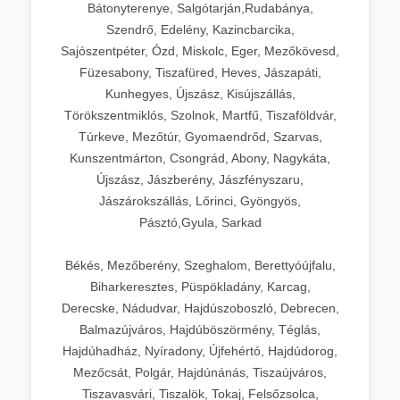
Bátonyterenye, Salgótarján,Rudabánya,
Szendrő, Edelény, Kazincbarcika,
Sajószentpéter, Ózd, Miskolc, Eger, Mezőkövesd,
Füzesabony, Tiszafüred, Heves, Jászapáti,
Kunhegyes, Újszász, Kisújszállás,
Törökszentmiklós, Szolnok, Martfű, Tiszaföldvár,
Túrkeve, Mezőtúr, Gyomaendrőd, Szarvas,
Kunszentmárton, Csongrád, Abony, Nagykáta,
Újszász, Jászberény, Jászfényszaru,
Jászárokszállás, Lőrinci, Gyöngyös,
Pásztó,Gyula, Sarkad
Békés, Mezőberény, Szeghalom, Berettyóújfalu,
Biharkeresztes, Püspökladány, Karcag,
Derecske, Nádudvar, Hajdúszoboszló, Debrecen,
Balmazújváros, Hajdúböszörmény, Téglás,
Hajdúhadház, Nyíradony, Újfehértó, Hajdúdorog,
Mezőcsát, Polgár, Hajdúnánás, Tiszaújváros,
Tiszavasvári, Tiszalök, Tokaj, Felsőzsolca,