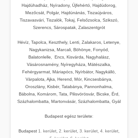
Hajdúhadház, Nyíradony, Újfehértó, Hajdúdorog,
Mezőcsát, Polgár, Hajdúnánás, Tiszaújváros,
Tiszavasvári, Tiszalök, Tokaj, Felsőzsolca, Szikszó,
Szerencs, Sárospatak, Zalaszentgrót
Hévíz, Tapolca, Keszthely, Lenti, Zalakaros, Letenye,
Nagykanizsa, Marcali, Böhönye, Fonyód,
Balatonlelle, Encs, Kisvárda, Nagyhalász,
Vásárosnamény, Nyíregyháza, Mátészalka,
Fehérgyarmat, Máriapócs, Nyírbátor, Nagykálló,
Várpalota, Ajka, Herend, Mór, Kincsesbánya,
Oroszlány, Kisbér, Tatabánya, Pannonhalma,
Bábolna, Komárom, Tata, Pilisvörösvár, Bicske, Érd,
Százhalombatta, Martonvásár, Százhalombatta, Gyál
Budapest egész területe:
Budapest
1. kerület
,
2. kerület
,
3. kerület
,
4. kerület
,