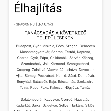
Élhajlítás
-
GIAFORM.HU ÉLHAJLÍTÁS
TANÁCSADÁS A KÖVETKEZŐ
TELEPÜLÉSEKEN:
Budapest, Győr, Miskolc, Pécs, Szeged, Debrecen
Mosonmagyaróvár, Sopron, Fertőd, Kapuvár,
Csorna, Győr, Pápa, Celldömölk, Sárvár, Kőszeg,
Szombathely, Ják, Körmend, Szentgotthárd,
Csepreg, Zalalövő, Vasvár, Jánosháza, Devecser,
Ajka, Sümeg, Pécsvárad, Komló, Sásd, Dombóvár,
Bonyhád, Bátaszék, Baja, Bácsalmás, Szekszárd,
Tolna, Fadd, Paks, Kalocsa, Hőgyész, Tamási
Balatonboglár, Kaposvár, Csurgó, Nagyatád,
Kadarkút, Barcs, Szigetvár, Sellye, Harkány, Siklós,