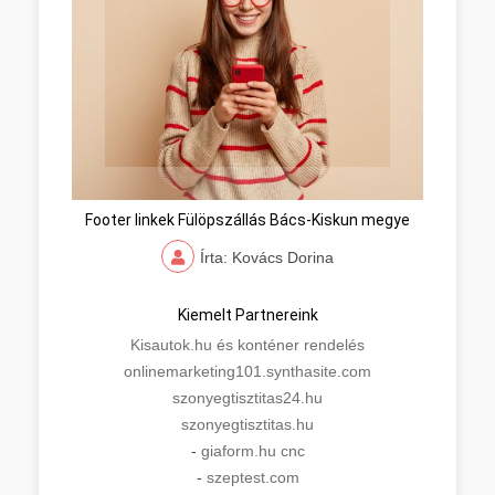
Footer linkek Fülöpszállás Bács-Kiskun megye
Írta: Kovács Dorina
Kiemelt Partnereink
Kisautok.hu és konténer rendelés
onlinemarketing101.synthasite.com
szonyegtisztitas24.hu
szonyegtisztitas.hu
-
giaform.hu cnc
-
szeptest.com