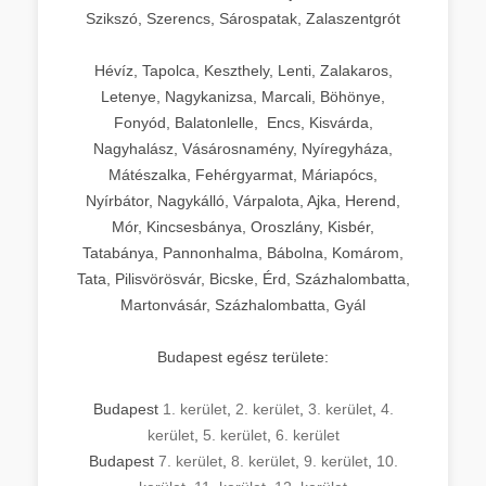
Szikszó, Szerencs, Sárospatak, Zalaszentgrót
Hévíz, Tapolca, Keszthely, Lenti, Zalakaros,
Letenye, Nagykanizsa, Marcali, Böhönye,
Fonyód, Balatonlelle, Encs, Kisvárda,
Nagyhalász, Vásárosnamény, Nyíregyháza,
Mátészalka, Fehérgyarmat, Máriapócs,
Nyírbátor, Nagykálló, Várpalota, Ajka, Herend,
Mór, Kincsesbánya, Oroszlány, Kisbér,
Tatabánya, Pannonhalma, Bábolna, Komárom,
Tata, Pilisvörösvár, Bicske, Érd, Százhalombatta,
Martonvásár, Százhalombatta, Gyál
Budapest egész területe:
Budapest
1. kerület
,
2. kerület
,
3. kerület
,
4.
kerület
,
5. kerület
,
6. kerület
Budapest
7. kerület
,
8. kerület
,
9. kerület
,
10.