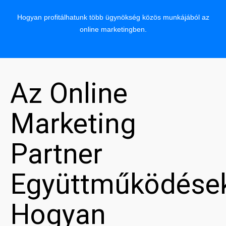
Hogyan profitálhatunk több ügynökség közös munkájából az
online marketingben.
Az Online
Marketing
Partner
Együttműködése
Hogyan