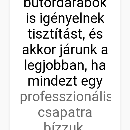
bútordarabok
is igényelnek
tisztítást, és
akkor járunk a
legjobban, ha
mindezt egy
professzionális
csapatra
bízzuk
.