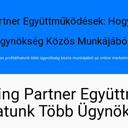
rtner Együttműködések: Hog
gynökség Közös Munkájábó
n profitálhatunk több ügynökség közös munkájából az online marketi
ing Partner Együt
hatunk Több Ügynö