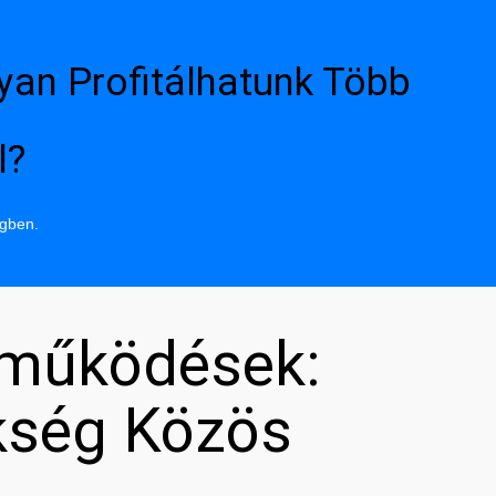
yan Profitálhatunk Több
l?
ngben.
tműködések:
kség Közös