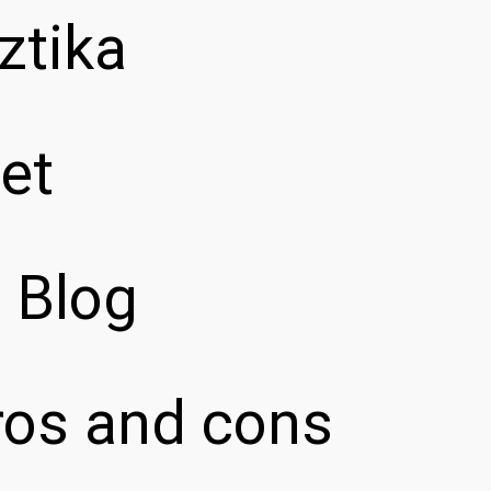
ztika
et
z Blog
pros and cons