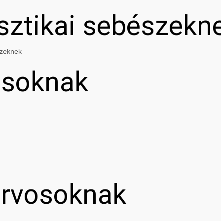
asztikai sebészekn
szeknek
osoknak
orvosoknak