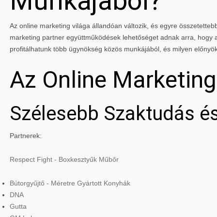
Munkájából?
Az online marketing világa állandóan változik, és egyre összetettebbé
marketing partner együttműködések lehetőséget adnak arra, hogy a 
profitálhatunk több ügynökség közös munkájából, és milyen előnyö
Az Online Marketin
Szélesebb Szaktudás és
Partnerek:
Respect Fight - Boxkesztyűk Műbőr
Bútorgyűjtő - Méretre Gyártott Konyhák
DNA
Gutta