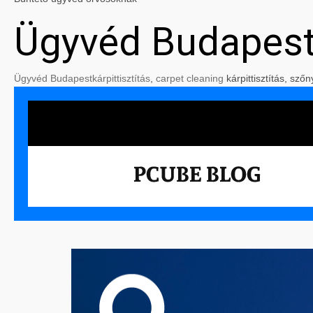
Ügyvéd Budapes
Ügyvéd Budapest
kárpittisztítás
,
carpet cleaning
kárpittisztítás, szőn