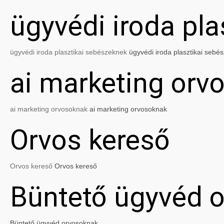
ügyvédi iroda pl
ügyvédi iroda plasztikai sebészeknek
ügyvédi iroda plasztikai sebé
ai marketing orv
ai marketing orvosoknak
ai marketing orvosoknak
Orvos kereső
Orvos kereső
Orvos kereső
Büntető ügyvéd 
Büntető ügyvéd orvosoknak