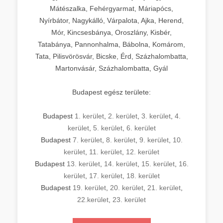
Mátészalka, Fehérgyarmat, Máriapócs,
Nyírbátor, Nagykálló, Várpalota, Ajka, Herend,
Mór, Kincsesbánya, Oroszlány, Kisbér,
Tatabánya, Pannonhalma, Bábolna, Komárom,
Tata, Pilisvörösvár, Bicske, Érd, Százhalombatta,
Martonvásár, Százhalombatta, Gyál
Budapest egész területe:
Budapest
1. kerület
,
2. kerület
,
3. kerület
,
4.
kerület
,
5. kerület
,
6. kerület
Budapest
7. kerület
,
8. kerület
,
9. kerület
,
10.
kerület
,
11. kerület
,
12. kerület
Budapest
13. kerület
,
14. kerület
,
15. kerület
,
16.
kerület
,
17. kerület
,
18. kerület
Budapest
19. kerület
,
20. kerület
,
21. kerület
,
22.kerület
,
23. kerület