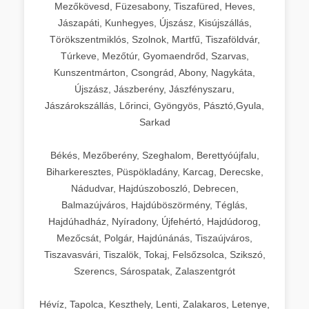
Mezőkövesd, Füzesabony, Tiszafüred, Heves,
Jászapáti, Kunhegyes, Újszász, Kisújszállás,
Törökszentmiklós, Szolnok, Martfű, Tiszaföldvár,
Túrkeve, Mezőtúr, Gyomaendrőd, Szarvas,
Kunszentmárton, Csongrád, Abony, Nagykáta,
Újszász, Jászberény, Jászfényszaru,
Jászárokszállás, Lőrinci, Gyöngyös, Pásztó,Gyula,
Sarkad
Békés, Mezőberény, Szeghalom, Berettyóújfalu,
Biharkeresztes, Püspökladány, Karcag, Derecske,
Nádudvar, Hajdúszoboszló, Debrecen,
Balmazújváros, Hajdúböszörmény, Téglás,
Hajdúhadház, Nyíradony, Újfehértó, Hajdúdorog,
Mezőcsát, Polgár, Hajdúnánás, Tiszaújváros,
Tiszavasvári, Tiszalök, Tokaj, Felsőzsolca, Szikszó,
Szerencs, Sárospatak, Zalaszentgrót
Hévíz, Tapolca, Keszthely, Lenti, Zalakaros, Letenye,