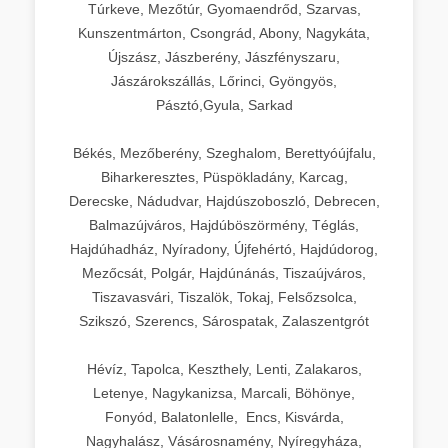
Túrkeve, Mezőtúr, Gyomaendrőd, Szarvas,
Kunszentmárton, Csongrád, Abony, Nagykáta,
Újszász, Jászberény, Jászfényszaru,
Jászárokszállás, Lőrinci, Gyöngyös,
Pásztó,Gyula, Sarkad
Békés, Mezőberény, Szeghalom, Berettyóújfalu,
Biharkeresztes, Püspökladány, Karcag,
Derecske, Nádudvar, Hajdúszoboszló, Debrecen,
Balmazújváros, Hajdúböszörmény, Téglás,
Hajdúhadház, Nyíradony, Újfehértó, Hajdúdorog,
Mezőcsát, Polgár, Hajdúnánás, Tiszaújváros,
Tiszavasvári, Tiszalök, Tokaj, Felsőzsolca,
Szikszó, Szerencs, Sárospatak, Zalaszentgrót
Hévíz, Tapolca, Keszthely, Lenti, Zalakaros,
Letenye, Nagykanizsa, Marcali, Böhönye,
Fonyód, Balatonlelle, Encs, Kisvárda,
Nagyhalász, Vásárosnamény, Nyíregyháza,