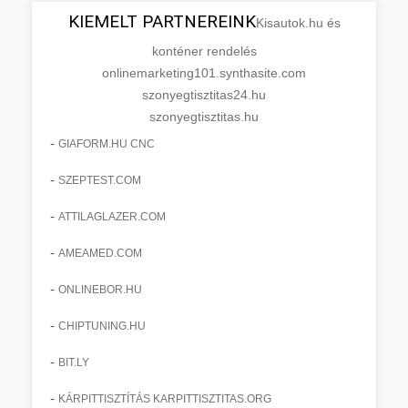
KIEMELT PARTNEREINK
Kisautok.hu és
konténer rendelés
onlinemarketing101.synthasite.com
szonyegtisztitas24.hu
szonyegtisztitas.hu
-
GIAFORM.HU CNC
-
SZEPTEST.COM
-
ATTILAGLAZER.COM
-
AMEAMED.COM
-
ONLINEBOR.HU
-
CHIPTUNING.HU
-
BIT.LY
-
KÁRPITTISZTÍTÁS KARPITTISZTITAS.ORG