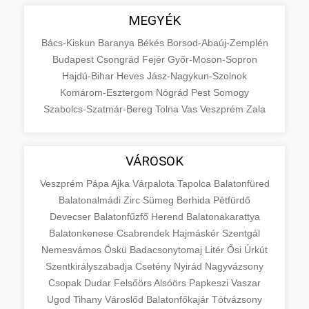
MEGYÉK
Bács-Kiskun
Baranya
Békés
Borsod-Abaúj-Zemplén
Budapest
Csongrád
Fejér
Győr-Moson-Sopron
Hajdú-Bihar
Heves
Jász-Nagykun-Szolnok
Komárom-Esztergom
Nógrád
Pest
Somogy
Szabolcs-Szatmár-Bereg
Tolna
Vas
Veszprém
Zala
VÁROSOK
Veszprém
Pápa
Ajka
Várpalota
Tapolca
Balatonfüred
Balatonalmádi
Zirc
Sümeg
Berhida
Pétfürdő
Devecser
Balatonfűzfő
Herend
Balatonakarattya
Balatonkenese
Csabrendek
Hajmáskér
Szentgál
Nemesvámos
Öskü
Badacsonytomaj
Litér
Ősi
Úrkút
Szentkirályszabadja
Csetény
Nyirád
Nagyvázsony
Csopak
Dudar
Felsőörs
Alsóörs
Papkeszi
Vaszar
Ugod
Tihany
Városlőd
Balatonfőkajár
Tótvázsony