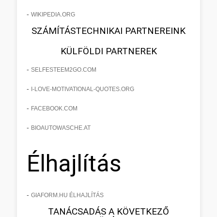
-
WIKIPEDIA.ORG
SZÁMÍTÁSTECHNIKAI PARTNEREINK
KÜLFÖLDI PARTNEREK
-
SELFESTEEM2GO.COM
-
I-LOVE-MOTIVATIONAL-QUOTES.ORG
-
FACEBOOK.COM
-
BIOAUTOWASCHE.AT
Élhajlítás
-
GIAFORM.HU ÉLHAJLÍTÁS
TANÁCSADÁS A KÖVETKEZŐ