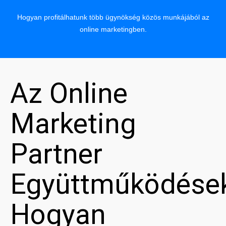
Hogyan profitálhatunk több ügynökség közös munkájából az
online marketingben.
Az Online
Marketing
Partner
Együttműködése
Hogyan