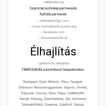
-
wikipedia.org
Számítástechnikai partnereink
Külföldi partnerek
-
selfesteem2go.com
-
i-love-motivational-quotes.org
-
facebook.com
-
bioautowasche.at
Élhajlítás
-
giaform.hu élhajlítás
TANÁCSADÁS a következő településeken:
Budapest, Győr, Miskolc, Pécs, Szeged,
Debrecen Mosonmagyaróvár, Sopron, Fertőd,
Kapuvár, Csorna, Győr, Pápa, Celldömölk,
Sárvár, Kőszeg, Szombathely, Ják, Körmend,
Szentgotthárd, Csepreg, Zalalövő, Vasvár,