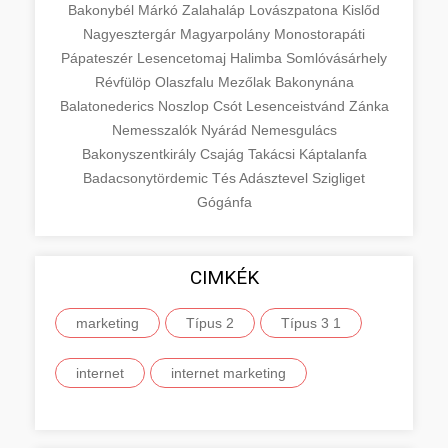
Bakonybél
Márkó
Zalahaláp
Lovászpatona
Kislőd
Nagyesztergár
Magyarpolány
Monostorapáti
Pápateszér
Lesencetomaj
Halimba
Somlóvásárhely
Révfülöp
Olaszfalu
Mezőlak
Bakonynána
Balatonederics
Noszlop
Csót
Lesenceistvánd
Zánka
Nemesszalók
Nyárád
Nemesgulács
Bakonyszentkirály
Csajág
Takácsi
Káptalanfa
Badacsonytördemic
Tés
Adásztevel
Szigliget
Gógánfa
CIMKÉK
marketing
Típus 2
Típus 3 1
internet
internet marketing