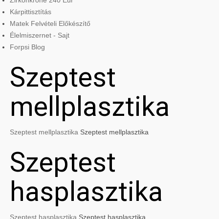
Zirkonkrone 240 Eur
Kárpittisztítás
Matek Felvételi Előkészítő
Élelmiszernet - Sajt
Forpsi Blog
Szeptest
mellplasztika
Szeptest mellplasztika
Szeptest mellplasztika
Szeptest
hasplasztika
Szeptest hasplasztika
Szeptest hasplasztika