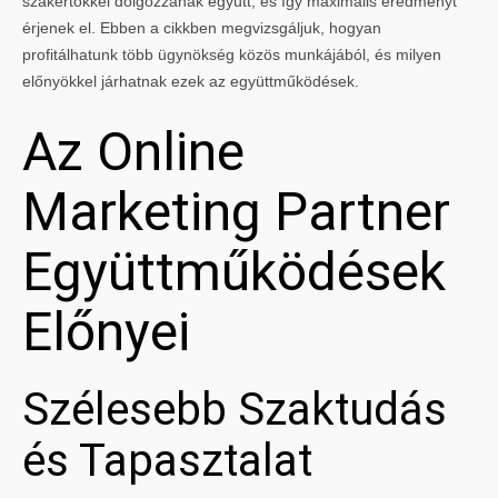
szakértőkkel dolgozzanak együtt, és így maximális eredményt
érjenek el. Ebben a cikkben megvizsgáljuk, hogyan
profitálhatunk több ügynökség közös munkájából, és milyen
előnyökkel járhatnak ezek az együttműködések.
Az Online
Marketing Partner
Együttműködések
Előnyei
Szélesebb Szaktudás
és Tapasztalat