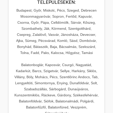
TELEPÜLÉSEKEN:
Budapest, Győr, Miskolc, Pécs, Szeged, Debrecen
Mosonmagyaróvár, Sopron, Fertőd, Kapuvár,
Csorna, Győr, Pápa, Celldömölk, Sárvár, Kőszeg,
Szombathely, Ják, Körmend, Szentgotthárd,
Csepreg, Zalalövő, Vasvár, Jánosháza, Devecser,
Ajka, Sümeg, Pécsvárad, Komló, Sásd, Dombóvár,
Bonyhád, Bátaszék, Baja, Bácsalmás, Szekszárd,
Tolna, Fadd, Paks, Kalocsa, Hőgyész, Tamási
Balatonboglár, Kaposvár, Csurgó, Nagyatád,
Kadarkút, Barcs, Szigetvár, Sellye, Harkány, Siklós,
Villány, Bóly, Mohács, Pécs, Szentlőrinc Andocs, Tab,
Lengyeltóti, Simontornya, Enying, Dunaföldvár, Solt,
Szabadszállás, Sárbogárd, Dunaújváros,
Kunszentmiklós, Ráckeve, Gárdony, Székesfehérvár,
Balatonföldvár, Siófok, Balatonalmádi, Polgárdi,
Balatonfűzfő, Balatonfüred, Veszprém,