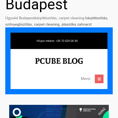
Budapest
Ügyvéd Budapest
kárpittisztítás
,
carpet cleaning
kárpittisztítás,
szőnyegtisztítás, carpet cleaning, plasztika zahnarzt
Hívjon minket: +36 70 629 06 90
Menü