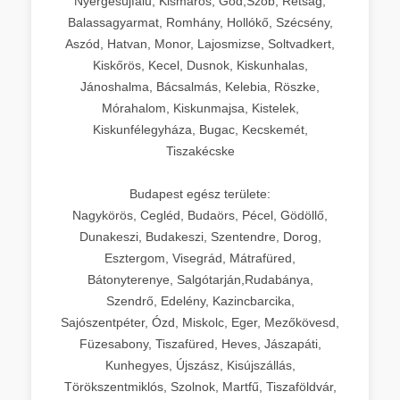
Nyergesújfalu, Kismaros, Göd,Szob, Rétság,
Balassagyarmat, Romhány, Hollókő, Szécsény,
Aszód, Hatvan, Monor, Lajosmizse, Soltvadkert,
Kiskőrös, Kecel, Dusnok, Kiskunhalas,
Jánoshalma, Bácsalmás, Kelebia, Röszke,
Mórahalom, Kiskunmajsa, Kistelek,
Kiskunfélegyháza, Bugac, Kecskemét,
Tiszakécske
Budapest egész területe:
Nagykörös, Cegléd, Budaörs, Pécel, Gödöllő,
Dunakeszi, Budakeszi, Szentendre, Dorog,
Esztergom, Visegrád, Mátrafüred,
Bátonyterenye, Salgótarján,Rudabánya,
Szendrő, Edelény, Kazincbarcika,
Sajószentpéter, Ózd, Miskolc, Eger, Mezőkövesd,
Füzesabony, Tiszafüred, Heves, Jászapáti,
Kunhegyes, Újszász, Kisújszállás,
Törökszentmiklós, Szolnok, Martfű, Tiszaföldvár,