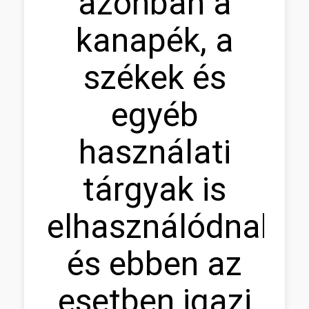
azonban a
kanapék, a
székek és
egyéb
használati
tárgyak is
elhasználódnak,
és ebben az
esetben igazi