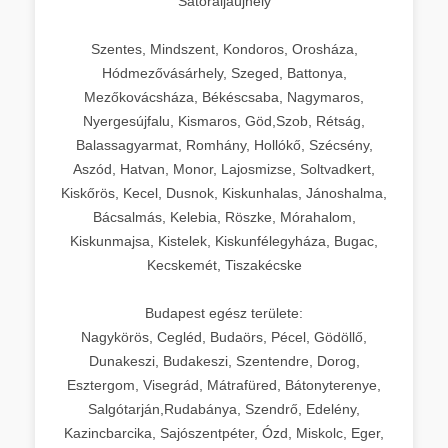
Sátoraljaújhely
Szentes, Mindszent, Kondoros, Orosháza,
Hódmezővásárhely, Szeged, Battonya,
Mezőkovácsháza, Békéscsaba, Nagymaros,
Nyergesújfalu, Kismaros, Göd,Szob, Rétság,
Balassagyarmat, Romhány, Hollókő, Szécsény,
Aszód, Hatvan, Monor, Lajosmizse, Soltvadkert,
Kiskőrös, Kecel, Dusnok, Kiskunhalas, Jánoshalma,
Bácsalmás, Kelebia, Röszke, Mórahalom,
Kiskunmajsa, Kistelek, Kiskunfélegyháza, Bugac,
Kecskemét, Tiszakécske
Budapest egész területe:
Nagykörös, Cegléd, Budaörs, Pécel, Gödöllő,
Dunakeszi, Budakeszi, Szentendre, Dorog,
Esztergom, Visegrád, Mátrafüred, Bátonyterenye,
Salgótarján,Rudabánya, Szendrő, Edelény,
Kazincbarcika, Sajószentpéter, Ózd, Miskolc, Eger,