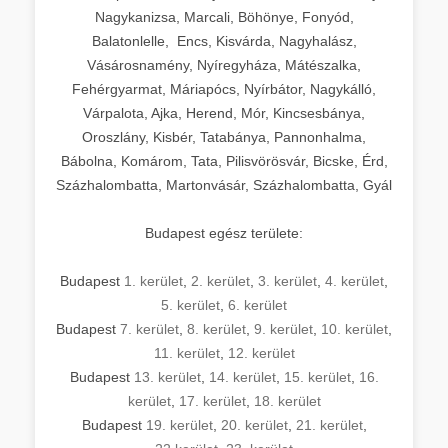
Nagykanizsa, Marcali, Böhönye, Fonyód,
Balatonlelle, Encs, Kisvárda, Nagyhalász,
Vásárosnamény, Nyíregyháza, Mátészalka,
Fehérgyarmat, Máriapócs, Nyírbátor, Nagykálló,
Várpalota, Ajka, Herend, Mór, Kincsesbánya,
Oroszlány, Kisbér, Tatabánya, Pannonhalma,
Bábolna, Komárom, Tata, Pilisvörösvár, Bicske, Érd,
Százhalombatta, Martonvásár, Százhalombatta, Gyál
Budapest egész területe:
Budapest
1. kerület
,
2. kerület
,
3. kerület
,
4. kerület
,
5. kerület
,
6. kerület
Budapest
7. kerület
,
8. kerület
,
9. kerület
,
10. kerület
,
11. kerület
,
12. kerület
Budapest
13. kerület
,
14. kerület
,
15. kerület
,
16.
kerület
,
17. kerület
,
18. kerület
Budapest
19. kerület
,
20. kerület
,
21. kerület
,