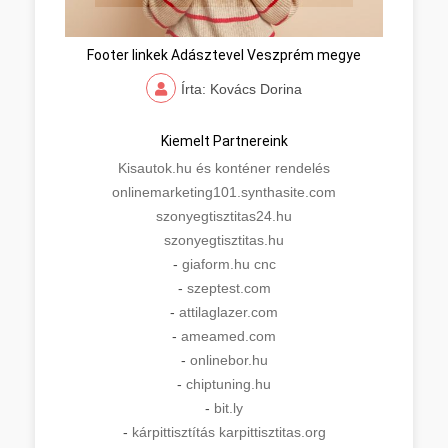
Footer linkek Adásztevel Veszprém megye
Írta: Kovács Dorina
Kiemelt Partnereink
Kisautok.hu és konténer rendelés
onlinemarketing101.synthasite.com
szonyegtisztitas24.hu
szonyegtisztitas.hu
-
giaform.hu cnc
-
szeptest.com
-
attilaglazer.com
-
ameamed.com
-
onlinebor.hu
-
chiptuning.hu
-
bit.ly
-
kárpittisztítás karpittisztitas.org