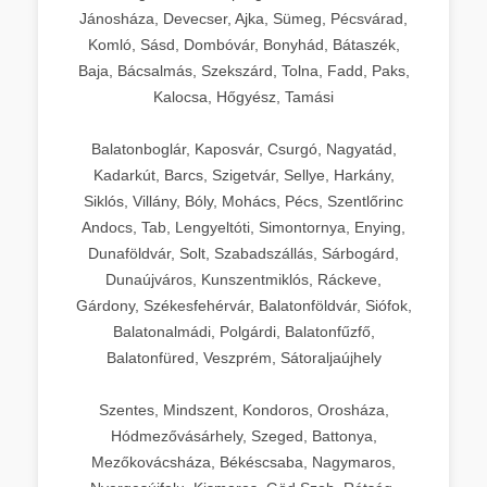
Jánosháza, Devecser, Ajka, Sümeg, Pécsvárad,
Komló, Sásd, Dombóvár, Bonyhád, Bátaszék,
Baja, Bácsalmás, Szekszárd, Tolna, Fadd, Paks,
Kalocsa, Hőgyész, Tamási
Balatonboglár, Kaposvár, Csurgó, Nagyatád,
Kadarkút, Barcs, Szigetvár, Sellye, Harkány,
Siklós, Villány, Bóly, Mohács, Pécs, Szentlőrinc
Andocs, Tab, Lengyeltóti, Simontornya, Enying,
Dunaföldvár, Solt, Szabadszállás, Sárbogárd,
Dunaújváros, Kunszentmiklós, Ráckeve,
Gárdony, Székesfehérvár, Balatonföldvár, Siófok,
Balatonalmádi, Polgárdi, Balatonfűzfő,
Balatonfüred, Veszprém, Sátoraljaújhely
Szentes, Mindszent, Kondoros, Orosháza,
Hódmezővásárhely, Szeged, Battonya,
Mezőkovácsháza, Békéscsaba, Nagymaros,