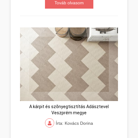
Továb olvasom
A kárpit és szõnyegtisztítás Adásztevel
Veszprém megye
Írta: Kovács Dorina