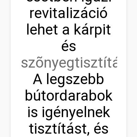
revitalizáció
lehet a kárpit
és
szõnyegtisztítás.
A legszebb
bútordarabok
is igényelnek
tisztítást, és