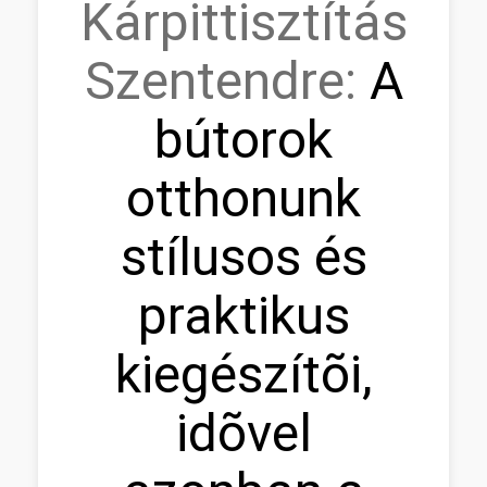
Kárpittisztítás
Szentendre:
A
bútorok
otthonunk
stílusos és
praktikus
kiegészítõi,
idõvel