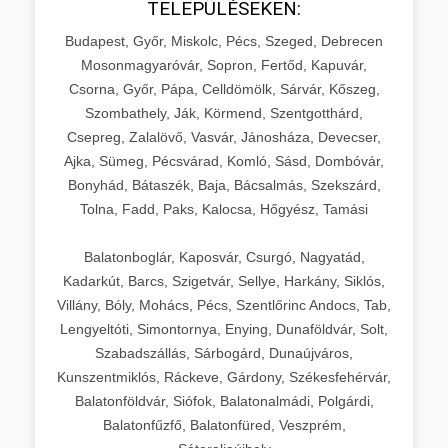
TELEPÜLÉSEKEN:
Budapest, Győr, Miskolc, Pécs, Szeged, Debrecen
Mosonmagyaróvár, Sopron, Fertőd, Kapuvár,
Csorna, Győr, Pápa, Celldömölk, Sárvár, Kőszeg,
Szombathely, Ják, Körmend, Szentgotthárd,
Csepreg, Zalalövő, Vasvár, Jánosháza, Devecser,
Ajka, Sümeg, Pécsvárad, Komló, Sásd, Dombóvár,
Bonyhád, Bátaszék, Baja, Bácsalmás, Szekszárd,
Tolna, Fadd, Paks, Kalocsa, Hőgyész, Tamási
Balatonboglár, Kaposvár, Csurgó, Nagyatád,
Kadarkút, Barcs, Szigetvár, Sellye, Harkány, Siklós,
Villány, Bóly, Mohács, Pécs, Szentlőrinc Andocs, Tab,
Lengyeltóti, Simontornya, Enying, Dunaföldvár, Solt,
Szabadszállás, Sárbogárd, Dunaújváros,
Kunszentmiklós, Ráckeve, Gárdony, Székesfehérvár,
Balatonföldvár, Siófok, Balatonalmádi, Polgárdi,
Balatonfűzfő, Balatonfüred, Veszprém,