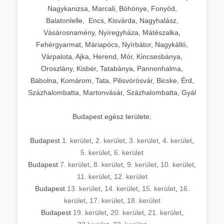
Nagykanizsa, Marcali, Böhönye, Fonyód,
Balatonlelle, Encs, Kisvárda, Nagyhalász,
Vásárosnamény, Nyíregyháza, Mátészalka,
Fehérgyarmat, Máriapócs, Nyírbátor, Nagykálló,
Várpalota, Ajka, Herend, Mór, Kincsesbánya,
Oroszlány, Kisbér, Tatabánya, Pannonhalma,
Bábolna, Komárom, Tata, Pilisvörösvár, Bicske, Érd,
Százhalombatta, Martonvásár, Százhalombatta, Gyál
Budapest egész területe:
Budapest
1. kerület
,
2. kerület
,
3. kerület
,
4. kerület
,
5. kerület
,
6. kerület
Budapest
7. kerület
,
8. kerület
,
9. kerület
,
10. kerület
,
11. kerület
,
12. kerület
Budapest
13. kerület
,
14. kerület
,
15. kerület
,
16.
kerület
,
17. kerület
,
18. kerület
Budapest
19. kerület
,
20. kerület
,
21. kerület
,