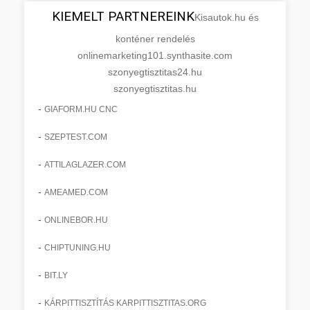
KIEMELT PARTNEREINK
Kisautok.hu és
konténer rendelés
onlinemarketing101.synthasite.com
szonyegtisztitas24.hu
szonyegtisztitas.hu
-
GIAFORM.HU CNC
-
SZEPTEST.COM
-
ATTILAGLAZER.COM
-
AMEAMED.COM
-
ONLINEBOR.HU
-
CHIPTUNING.HU
-
BIT.LY
-
KÁRPITTISZTÍTÁS KARPITTISZTITAS.ORG