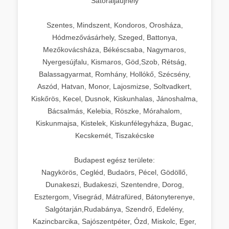
Sátoraljaújhely
Szentes, Mindszent, Kondoros, Orosháza,
Hódmezővásárhely, Szeged, Battonya,
Mezőkovácsháza, Békéscsaba, Nagymaros,
Nyergesújfalu, Kismaros, Göd,Szob, Rétság,
Balassagyarmat, Romhány, Hollókő, Szécsény,
Aszód, Hatvan, Monor, Lajosmizse, Soltvadkert,
Kiskőrös, Kecel, Dusnok, Kiskunhalas, Jánoshalma,
Bácsalmás, Kelebia, Röszke, Mórahalom,
Kiskunmajsa, Kistelek, Kiskunfélegyháza, Bugac,
Kecskemét, Tiszakécske
Budapest egész területe:
Nagykörös, Cegléd, Budaörs, Pécel, Gödöllő,
Dunakeszi, Budakeszi, Szentendre, Dorog,
Esztergom, Visegrád, Mátrafüred, Bátonyterenye,
Salgótarján,Rudabánya, Szendrő, Edelény,
Kazincbarcika, Sajószentpéter, Ózd, Miskolc, Eger,