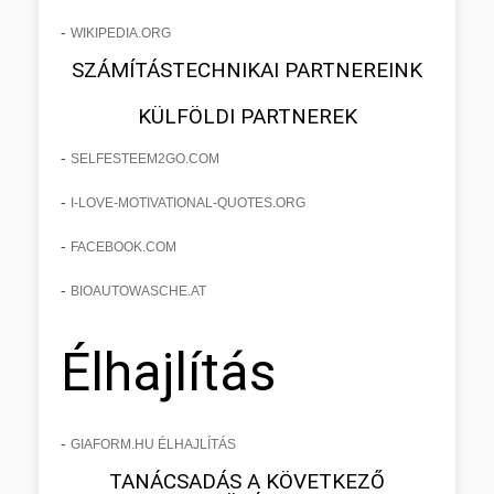
-
WIKIPEDIA.ORG
SZÁMÍTÁSTECHNIKAI PARTNEREINK
KÜLFÖLDI PARTNEREK
-
SELFESTEEM2GO.COM
-
I-LOVE-MOTIVATIONAL-QUOTES.ORG
-
FACEBOOK.COM
-
BIOAUTOWASCHE.AT
Élhajlítás
-
GIAFORM.HU ÉLHAJLÍTÁS
TANÁCSADÁS A KÖVETKEZŐ