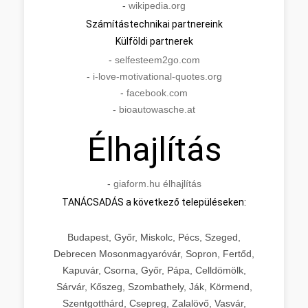
-
wikipedia.org
Számítástechnikai partnereink
Külföldi partnerek
-
selfesteem2go.com
-
i-love-motivational-quotes.org
-
facebook.com
-
bioautowasche.at
Élhajlítás
-
giaform.hu élhajlítás
TANÁCSADÁS a következő településeken:
Budapest, Győr, Miskolc, Pécs, Szeged,
Debrecen Mosonmagyaróvár, Sopron, Fertőd,
Kapuvár, Csorna, Győr, Pápa, Celldömölk,
Sárvár, Kőszeg, Szombathely, Ják, Körmend,
Szentgotthárd, Csepreg, Zalalövő, Vasvár,