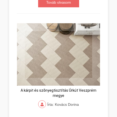
Továb olvasom
A kárpit és szõnyegtisztítás Úrkút Veszprém
megye
Írta: Kovács Dorina