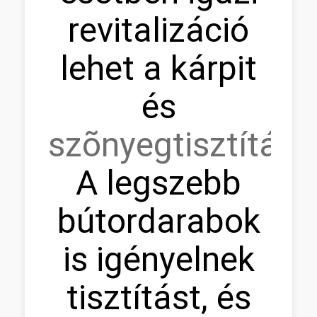
revitalizáció
lehet a kárpit
és
szõnyegtisztítás.
A legszebb
bútordarabok
is igényelnek
tisztítást, és