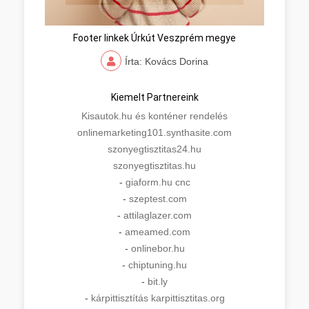
Footer linkek Úrkút Veszprém megye
Írta: Kovács Dorina
Kiemelt Partnereink
Kisautok.hu és konténer rendelés
onlinemarketing101.synthasite.com
szonyegtisztitas24.hu
szonyegtisztitas.hu
-
giaform.hu cnc
-
szeptest.com
-
attilaglazer.com
-
ameamed.com
-
onlinebor.hu
-
chiptuning.hu
-
bit.ly
-
kárpittisztítás karpittisztitas.org