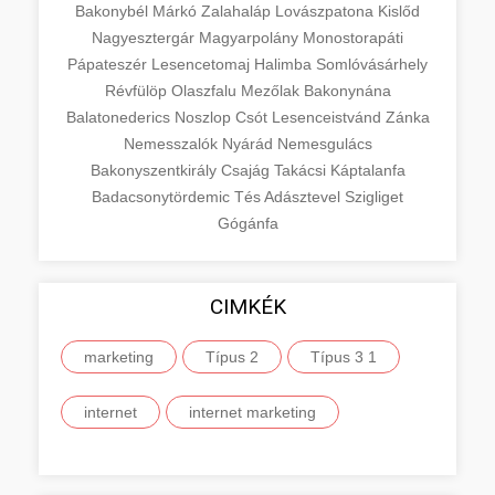
Bakonybél
Márkó
Zalahaláp
Lovászpatona
Kislőd
Nagyesztergár
Magyarpolány
Monostorapáti
Pápateszér
Lesencetomaj
Halimba
Somlóvásárhely
Révfülöp
Olaszfalu
Mezőlak
Bakonynána
Balatonederics
Noszlop
Csót
Lesenceistvánd
Zánka
Nemesszalók
Nyárád
Nemesgulács
Bakonyszentkirály
Csajág
Takácsi
Káptalanfa
Badacsonytördemic
Tés
Adásztevel
Szigliget
Gógánfa
CIMKÉK
marketing
Típus 2
Típus 3 1
internet
internet marketing