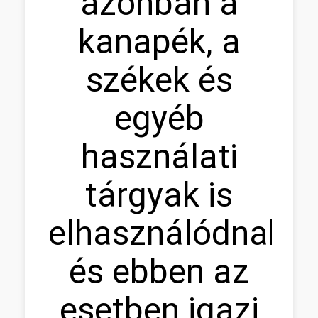
azonban a
kanapék, a
székek és
egyéb
használati
tárgyak is
elhasználódnak,
és ebben az
esetben igazi