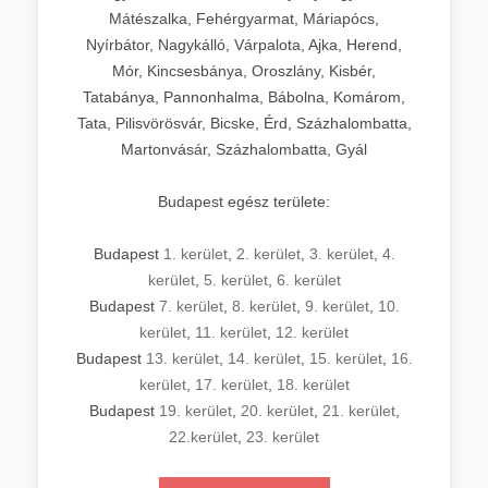
Mátészalka, Fehérgyarmat, Máriapócs,
Nyírbátor, Nagykálló, Várpalota, Ajka, Herend,
Mór, Kincsesbánya, Oroszlány, Kisbér,
Tatabánya, Pannonhalma, Bábolna, Komárom,
Tata, Pilisvörösvár, Bicske, Érd, Százhalombatta,
Martonvásár, Százhalombatta, Gyál
Budapest egész területe:
Budapest
1. kerület
,
2. kerület
,
3. kerület
,
4.
kerület
,
5. kerület
,
6. kerület
Budapest
7. kerület
,
8. kerület
,
9. kerület
,
10.
kerület
,
11. kerület
,
12. kerület
Budapest
13. kerület
,
14. kerület
,
15. kerület
,
16.
kerület
,
17. kerület
,
18. kerület
Budapest
19. kerület
,
20. kerület
,
21. kerület
,
22.kerület
,
23. kerület