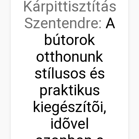
Kárpittisztítás
Szentendre:
A
bútorok
otthonunk
stílusos és
praktikus
kiegészítõi,
idõvel