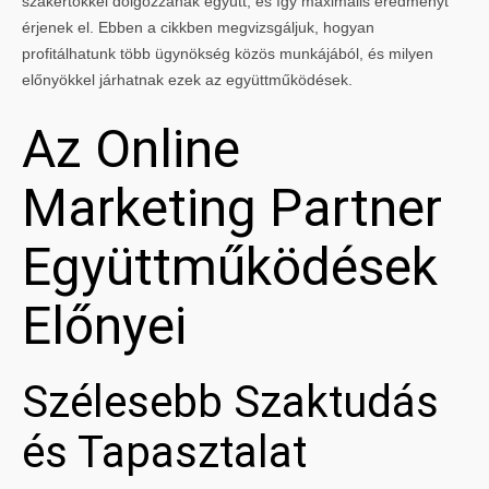
szakértőkkel dolgozzanak együtt, és így maximális eredményt
érjenek el. Ebben a cikkben megvizsgáljuk, hogyan
profitálhatunk több ügynökség közös munkájából, és milyen
előnyökkel járhatnak ezek az együttműködések.
Az Online
Marketing Partner
Együttműködések
Előnyei
Szélesebb Szaktudás
és Tapasztalat