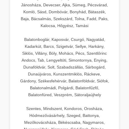
Jánosháza, Devecser, Ajka, Sümeg, Pécsvárad,
Komló, Sásd, Dombóvár, Bonyhád, Bátaszék,
Baja, Bácsalmás, Szekszárd, Tolna, Fadd, Paks,
Kalocsa, Hőgyész, Tamási
Balatonboglár, Kaposvár, Csurgó, Nagyatád,
Kadarkút, Barcs, Szigetvár, Sellye, Harkány,
Siklós, Villány, Bóly, Mohács, Pécs, Szentlőrinc
Andocs, Tab, Lengyeltóti, Simontornya, Enying,
Dunaföldvár, Solt, Szabadszállás, Sárbogárd,
Dunaújváros, Kunszentmiklós, Ráckeve,
Gárdony, Székesfehérvár, Balatonföldvár, Siófok,
Balatonalmádi, Polgárdi, Balatonfűzfő,
Balatonfüred, Veszprém, Sátoraljaújhely
Szentes, Mindszent, Kondoros, Orosháza,
Hódmezővásárhely, Szeged, Battonya,
Mezőkovácsháza, Békéscsaba, Nagymaros,