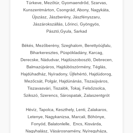
Túrkeve, Mezőtúr, Gyomaendrőd, Szarvas,
Kunszentmárton, Csongrád, Abony, Nagykáta,
Újszász, Jászberény, Jászfényszaru,
Jászárokszállás, Lőrinci, Gyöngyös,
Pásztó,Gyula, Sarkad
Békés, Mezőberény, Szeghalom, Berettyóújfalu,
Biharkeresztes, Püspökladány, Karcag,
Derecske, Nádudvar, Hajdúszoboszló, Debrecen,
Balmazújváros, Hajdúböszörmény, Téglás,
Hajdúhadház, Nyíradony, Újfehértó, Hajdúdorog,
Mezőcsát, Polgár, Hajdúnánás, Tiszaújváros,
Tiszavasvári, Tiszalök, Tokaj, Felsőzsolca,
Szikszó, Szerencs, Sárospatak, Zalaszentgrót
Hévíz, Tapolca, Keszthely, Lenti, Zalakaros,
Letenye, Nagykanizsa, Marcali, Böhönye,
Fonyód, Balatonlelle, Encs, Kisvárda,
Nagyhalász, Vásárosnamény, Nyíregyháza,