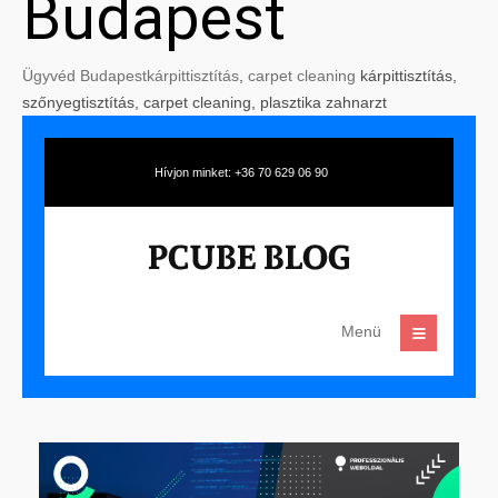
Budapest
Ügyvéd Budapest
kárpittisztítás
,
carpet cleaning
kárpittisztítás,
szőnyegtisztítás, carpet cleaning, plasztika zahnarzt
Hívjon minket: +36 70 629 06 90
Menü