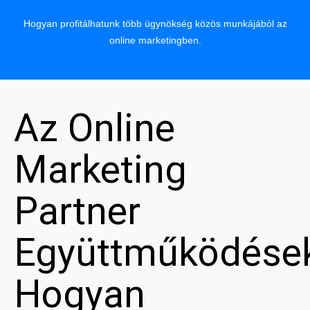
Hogyan profitálhatunk több ügynökség közös munkájából az
online marketingben.
Az Online
Marketing
Partner
Együttműködése
Hogyan