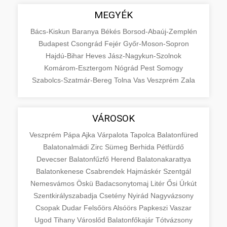
MEGYÉK
Bács-Kiskun
Baranya
Békés
Borsod-Abaúj-Zemplén
Budapest
Csongrád
Fejér
Győr-Moson-Sopron
Hajdú-Bihar
Heves
Jász-Nagykun-Szolnok
Komárom-Esztergom
Nógrád
Pest
Somogy
Szabolcs-Szatmár-Bereg
Tolna
Vas
Veszprém
Zala
VÁROSOK
Veszprém
Pápa
Ajka
Várpalota
Tapolca
Balatonfüred
Balatonalmádi
Zirc
Sümeg
Berhida
Pétfürdő
Devecser
Balatonfűzfő
Herend
Balatonakarattya
Balatonkenese
Csabrendek
Hajmáskér
Szentgál
Nemesvámos
Öskü
Badacsonytomaj
Litér
Ősi
Úrkút
Szentkirályszabadja
Csetény
Nyirád
Nagyvázsony
Csopak
Dudar
Felsőörs
Alsóörs
Papkeszi
Vaszar
Ugod
Tihany
Városlőd
Balatonfőkajár
Tótvázsony