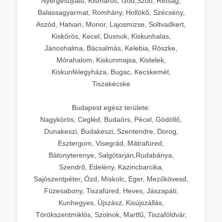
Nyergesújfalu, Kismaros, Göd,Szob, Rétság,
Balassagyarmat, Romhány, Hollókő, Szécsény,
Aszód, Hatvan, Monor, Lajosmizse, Soltvadkert,
Kiskőrös, Kecel, Dusnok, Kiskunhalas,
Jánoshalma, Bácsalmás, Kelebia, Röszke,
Mórahalom, Kiskunmajsa, Kistelek,
Kiskunfélegyháza, Bugac, Kecskemét,
Tiszakécske
Budapest egész területe:
Nagykörös, Cegléd, Budaörs, Pécel, Gödöllő,
Dunakeszi, Budakeszi, Szentendre, Dorog,
Esztergom, Visegrád, Mátrafüred,
Bátonyterenye, Salgótarján,Rudabánya,
Szendrő, Edelény, Kazincbarcika,
Sajószentpéter, Ózd, Miskolc, Eger, Mezőkövesd,
Füzesabony, Tiszafüred, Heves, Jászapáti,
Kunhegyes, Újszász, Kisújszállás,
Törökszentmiklós, Szolnok, Martfű, Tiszaföldvár,