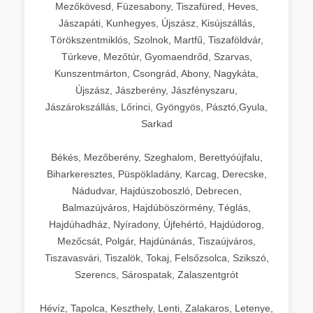
Mezőkövesd, Füzesabony, Tiszafüred, Heves,
Jászapáti, Kunhegyes, Újszász, Kisújszállás,
Törökszentmiklós, Szolnok, Martfű, Tiszaföldvár,
Túrkeve, Mezőtúr, Gyomaendrőd, Szarvas,
Kunszentmárton, Csongrád, Abony, Nagykáta,
Újszász, Jászberény, Jászfényszaru,
Jászárokszállás, Lőrinci, Gyöngyös, Pásztó,Gyula,
Sarkad
Békés, Mezőberény, Szeghalom, Berettyóújfalu,
Biharkeresztes, Püspökladány, Karcag, Derecske,
Nádudvar, Hajdúszoboszló, Debrecen,
Balmazújváros, Hajdúböszörmény, Téglás,
Hajdúhadház, Nyíradony, Újfehértó, Hajdúdorog,
Mezőcsát, Polgár, Hajdúnánás, Tiszaújváros,
Tiszavasvári, Tiszalök, Tokaj, Felsőzsolca, Szikszó,
Szerencs, Sárospatak, Zalaszentgrót
Hévíz, Tapolca, Keszthely, Lenti, Zalakaros, Letenye,