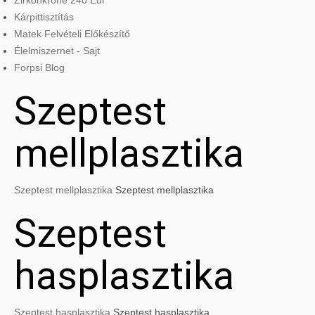
Zirkonkrone 240 Eur
Kárpittisztítás
Matek Felvételi Előkészítő
Élelmiszernet - Sajt
Forpsi Blog
Szeptest
mellplasztika
Szeptest mellplasztika
Szeptest mellplasztika
Szeptest
hasplasztika
Szeptest hasplasztika
Szeptest hasplasztika