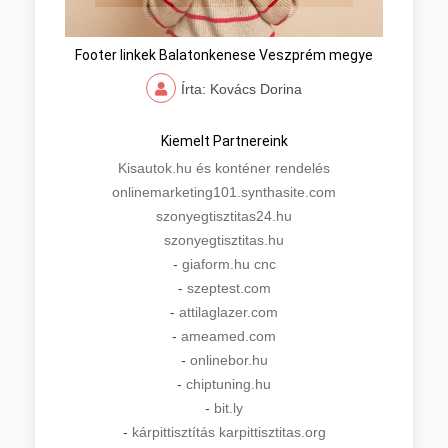
Footer linkek Balatonkenese Veszprém megye
Írta: Kovács Dorina
Kiemelt Partnereink
Kisautok.hu és konténer rendelés
onlinemarketing101.synthasite.com
szonyegtisztitas24.hu
szonyegtisztitas.hu
-
giaform.hu cnc
-
szeptest.com
-
attilaglazer.com
-
ameamed.com
-
onlinebor.hu
-
chiptuning.hu
-
bit.ly
-
kárpittisztítás karpittisztitas.org