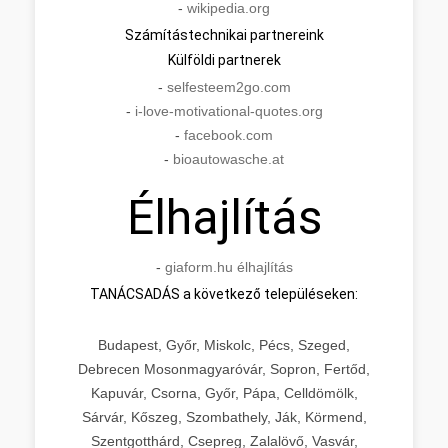
-
wikipedia.org
Számítástechnikai partnereink
Külföldi partnerek
-
selfesteem2go.com
-
i-love-motivational-quotes.org
-
facebook.com
-
bioautowasche.at
Élhajlítás
-
giaform.hu élhajlítás
TANÁCSADÁS a következő településeken:
Budapest, Győr, Miskolc, Pécs, Szeged,
Debrecen Mosonmagyaróvár, Sopron, Fertőd,
Kapuvár, Csorna, Győr, Pápa, Celldömölk,
Sárvár, Kőszeg, Szombathely, Ják, Körmend,
Szentgotthárd, Csepreg, Zalalövő, Vasvár,