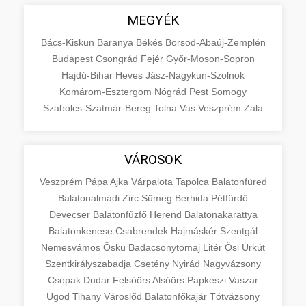
MEGYÉK
Bács-Kiskun
Baranya
Békés
Borsod-Abaúj-Zemplén
Budapest
Csongrád
Fejér
Győr-Moson-Sopron
Hajdú-Bihar
Heves
Jász-Nagykun-Szolnok
Komárom-Esztergom
Nógrád
Pest
Somogy
Szabolcs-Szatmár-Bereg
Tolna
Vas
Veszprém
Zala
VÁROSOK
Veszprém
Pápa
Ajka
Várpalota
Tapolca
Balatonfüred
Balatonalmádi
Zirc
Sümeg
Berhida
Pétfürdő
Devecser
Balatonfűzfő
Herend
Balatonakarattya
Balatonkenese
Csabrendek
Hajmáskér
Szentgál
Nemesvámos
Öskü
Badacsonytomaj
Litér
Ősi
Úrkút
Szentkirályszabadja
Csetény
Nyirád
Nagyvázsony
Csopak
Dudar
Felsőörs
Alsóörs
Papkeszi
Vaszar
Ugod
Tihany
Városlőd
Balatonfőkajár
Tótvázsony