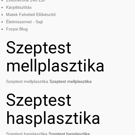
Zirkonkrone 240 Eur
Kárpittisztítás
Matek Felvételi Előkészítő
Élelmiszernet - Sajt
Forpsi Blog
Szeptest
mellplasztika
Szeptest mellplasztika
Szeptest mellplasztika
Szeptest
hasplasztika
Szeptest hasplasztika
Szeptest hasplasztika