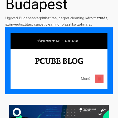
Budapest
Ügyvéd Budapest
kárpittisztítás
,
carpet cleaning
kárpittisztítás,
szőnyegtisztítás, carpet cleaning, plasztika zahnarzt
Hívjon minket: +36 70 629 06 90
Menü