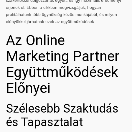
szakértőkkel dolgozzanak együtt, és így maximális eredményt
érjenek el. Ebben a cikkben megvizsgáljuk, hogyan
profitálhatunk több ügynökség közös munkájából, és milyen
előnyökkel járhatnak ezek az együttműködések.
Az Online
Marketing Partner
Együttműködések
Előnyei
Szélesebb Szaktudás
és Tapasztalat