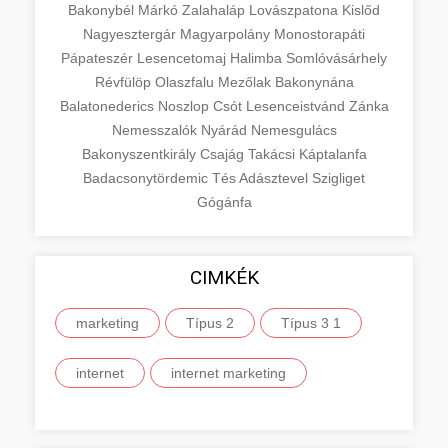
Bakonybél
Márkó
Zalahaláp
Lovászpatona
Kislőd
Nagyesztergár
Magyarpolány
Monostorapáti
Pápateszér
Lesencetomaj
Halimba
Somlóvásárhely
Révfülöp
Olaszfalu
Mezőlak
Bakonynána
Balatonederics
Noszlop
Csót
Lesenceistvánd
Zánka
Nemesszalók
Nyárád
Nemesgulács
Bakonyszentkirály
Csajág
Takácsi
Káptalanfa
Badacsonytördemic
Tés
Adásztevel
Szigliget
Gógánfa
CIMKÉK
marketing
Típus 2
Típus 3 1
internet
internet marketing