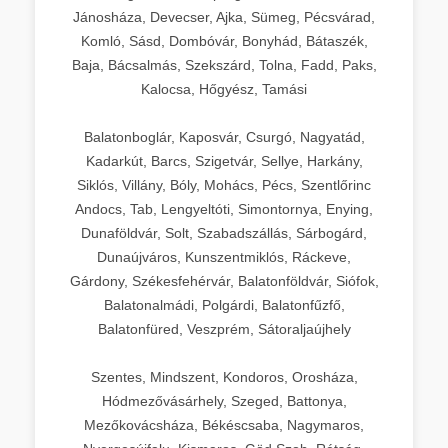
Jánosháza, Devecser, Ajka, Sümeg, Pécsvárad,
Komló, Sásd, Dombóvár, Bonyhád, Bátaszék,
Baja, Bácsalmás, Szekszárd, Tolna, Fadd, Paks,
Kalocsa, Hőgyész, Tamási
Balatonboglár, Kaposvár, Csurgó, Nagyatád,
Kadarkút, Barcs, Szigetvár, Sellye, Harkány,
Siklós, Villány, Bóly, Mohács, Pécs, Szentlőrinc
Andocs, Tab, Lengyeltóti, Simontornya, Enying,
Dunaföldvár, Solt, Szabadszállás, Sárbogárd,
Dunaújváros, Kunszentmiklós, Ráckeve,
Gárdony, Székesfehérvár, Balatonföldvár, Siófok,
Balatonalmádi, Polgárdi, Balatonfűzfő,
Balatonfüred, Veszprém, Sátoraljaújhely
Szentes, Mindszent, Kondoros, Orosháza,
Hódmezővásárhely, Szeged, Battonya,
Mezőkovácsháza, Békéscsaba, Nagymaros,