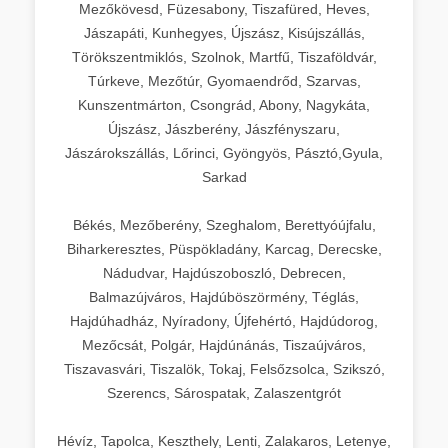
Mezőkövesd, Füzesabony, Tiszafüred, Heves,
Jászapáti, Kunhegyes, Újszász, Kisújszállás,
Törökszentmiklós, Szolnok, Martfű, Tiszaföldvár,
Túrkeve, Mezőtúr, Gyomaendrőd, Szarvas,
Kunszentmárton, Csongrád, Abony, Nagykáta,
Újszász, Jászberény, Jászfényszaru,
Jászárokszállás, Lőrinci, Gyöngyös, Pásztó,Gyula,
Sarkad
Békés, Mezőberény, Szeghalom, Berettyóújfalu,
Biharkeresztes, Püspökladány, Karcag, Derecske,
Nádudvar, Hajdúszoboszló, Debrecen,
Balmazújváros, Hajdúböszörmény, Téglás,
Hajdúhadház, Nyíradony, Újfehértó, Hajdúdorog,
Mezőcsát, Polgár, Hajdúnánás, Tiszaújváros,
Tiszavasvári, Tiszalök, Tokaj, Felsőzsolca, Szikszó,
Szerencs, Sárospatak, Zalaszentgrót
Hévíz, Tapolca, Keszthely, Lenti, Zalakaros, Letenye,