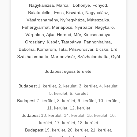
Nagykanizsa, Marcali, Böhönye, Fonyód,
Balatonlelle, Encs, Kisvárda, Nagyhalász,
Vásárosnamény, Nyíregyháza, Mátészalka,
Fehérgyarmat, Máriapócs, Nyírbátor, Nagykálló,
Várpalota, Ajka, Herend, Mór, Kincsesbánya,
Oroszlány, Kisbér, Tatabánya, Pannonhalma,
Bábolna, Komárom, Tata, Pilisvörösvár, Bicske, Érd,
Százhalombatta, Martonvásár, Százhalombatta, Gyál
Budapest egész területe:
Budapest
1. kerület
,
2. kerület
,
3. kerület
,
4. kerület
,
5. kerület
,
6. kerület
Budapest
7. kerület
,
8. kerület
,
9. kerület
,
10. kerület
,
11. kerület
,
12. kerület
Budapest
13. kerület
,
14. kerület
,
15. kerület
,
16.
kerület
,
17. kerület
,
18. kerület
Budapest
19. kerület
,
20. kerület
,
21. kerület
,