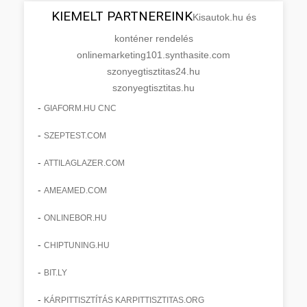
KIEMELT PARTNEREINK
Kisautok.hu és
konténer rendelés
onlinemarketing101.synthasite.com
szonyegtisztitas24.hu
szonyegtisztitas.hu
-
GIAFORM.HU CNC
-
SZEPTEST.COM
-
ATTILAGLAZER.COM
-
AMEAMED.COM
-
ONLINEBOR.HU
-
CHIPTUNING.HU
-
BIT.LY
-
KÁRPITTISZTÍTÁS KARPITTISZTITAS.ORG