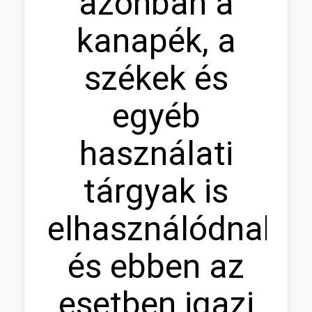
azonban a
kanapék, a
székek és
egyéb
használati
tárgyak is
elhasználódnak,
és ebben az
esetben igazi