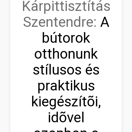
Kárpittisztítás
Szentendre:
A
bútorok
otthonunk
stílusos és
praktikus
kiegészítõi,
idõvel