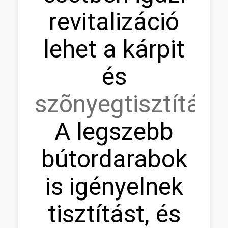
revitalizáció
lehet a kárpit
és
szõnyegtisztítás.
A legszebb
bútordarabok
is igényelnek
tisztítást, és