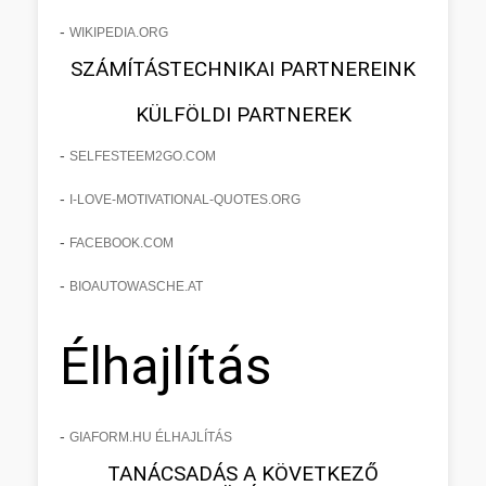
-
WIKIPEDIA.ORG
SZÁMÍTÁSTECHNIKAI PARTNEREINK
KÜLFÖLDI PARTNEREK
-
SELFESTEEM2GO.COM
-
I-LOVE-MOTIVATIONAL-QUOTES.ORG
-
FACEBOOK.COM
-
BIOAUTOWASCHE.AT
Élhajlítás
-
GIAFORM.HU ÉLHAJLÍTÁS
TANÁCSADÁS A KÖVETKEZŐ