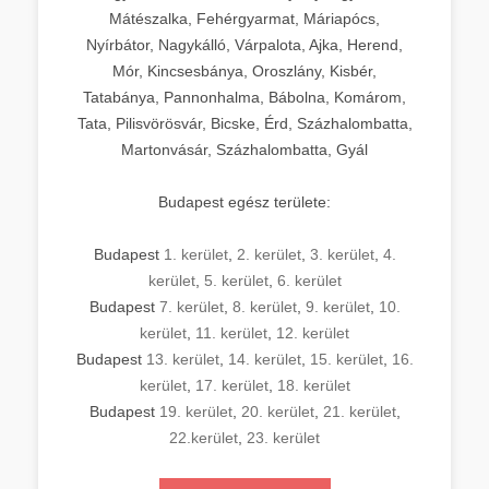
Mátészalka, Fehérgyarmat, Máriapócs,
Nyírbátor, Nagykálló, Várpalota, Ajka, Herend,
Mór, Kincsesbánya, Oroszlány, Kisbér,
Tatabánya, Pannonhalma, Bábolna, Komárom,
Tata, Pilisvörösvár, Bicske, Érd, Százhalombatta,
Martonvásár, Százhalombatta, Gyál
Budapest egész területe:
Budapest
1. kerület
,
2. kerület
,
3. kerület
,
4.
kerület
,
5. kerület
,
6. kerület
Budapest
7. kerület
,
8. kerület
,
9. kerület
,
10.
kerület
,
11. kerület
,
12. kerület
Budapest
13. kerület
,
14. kerület
,
15. kerület
,
16.
kerület
,
17. kerület
,
18. kerület
Budapest
19. kerület
,
20. kerület
,
21. kerület
,
22.kerület
,
23. kerület