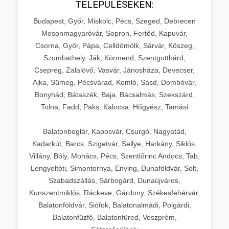
TELEPÜLÉSEKEN:
Budapest, Győr, Miskolc, Pécs, Szeged, Debrecen
Mosonmagyaróvár, Sopron, Fertőd, Kapuvár,
Csorna, Győr, Pápa, Celldömölk, Sárvár, Kőszeg,
Szombathely, Ják, Körmend, Szentgotthárd,
Csepreg, Zalalövő, Vasvár, Jánosháza, Devecser,
Ajka, Sümeg, Pécsvárad, Komló, Sásd, Dombóvár,
Bonyhád, Bátaszék, Baja, Bácsalmás, Szekszárd,
Tolna, Fadd, Paks, Kalocsa, Hőgyész, Tamási
Balatonboglár, Kaposvár, Csurgó, Nagyatád,
Kadarkút, Barcs, Szigetvár, Sellye, Harkány, Siklós,
Villány, Bóly, Mohács, Pécs, Szentlőrinc Andocs, Tab,
Lengyeltóti, Simontornya, Enying, Dunaföldvár, Solt,
Szabadszállás, Sárbogárd, Dunaújváros,
Kunszentmiklós, Ráckeve, Gárdony, Székesfehérvár,
Balatonföldvár, Siófok, Balatonalmádi, Polgárdi,
Balatonfűzfő, Balatonfüred, Veszprém,