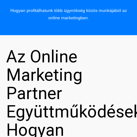
Hogyan profitálhatunk több ügynökség közös munkájából az
online marketingben.
Az Online
Marketing
Partner
Együttműködése
Hogyan