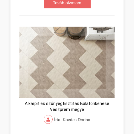
Továb olvasom
A kárpit és szõnyegtisztítás Balatonkenese
Veszprém megye
Írta: Kovács Dorina