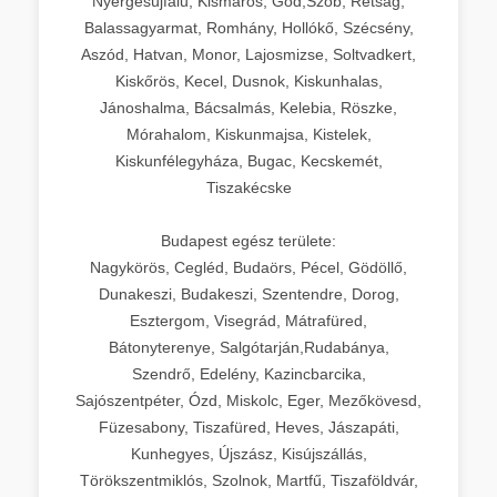
Nyergesújfalu, Kismaros, Göd,Szob, Rétság,
Balassagyarmat, Romhány, Hollókő, Szécsény,
Aszód, Hatvan, Monor, Lajosmizse, Soltvadkert,
Kiskőrös, Kecel, Dusnok, Kiskunhalas,
Jánoshalma, Bácsalmás, Kelebia, Röszke,
Mórahalom, Kiskunmajsa, Kistelek,
Kiskunfélegyháza, Bugac, Kecskemét,
Tiszakécske
Budapest egész területe:
Nagykörös, Cegléd, Budaörs, Pécel, Gödöllő,
Dunakeszi, Budakeszi, Szentendre, Dorog,
Esztergom, Visegrád, Mátrafüred,
Bátonyterenye, Salgótarján,Rudabánya,
Szendrő, Edelény, Kazincbarcika,
Sajószentpéter, Ózd, Miskolc, Eger, Mezőkövesd,
Füzesabony, Tiszafüred, Heves, Jászapáti,
Kunhegyes, Újszász, Kisújszállás,
Törökszentmiklós, Szolnok, Martfű, Tiszaföldvár,