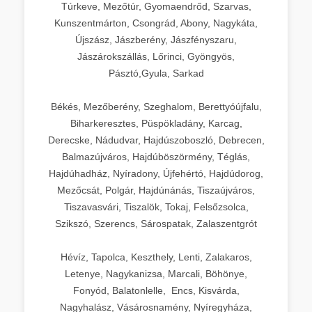
Túrkeve, Mezőtúr, Gyomaendrőd, Szarvas,
Kunszentmárton, Csongrád, Abony, Nagykáta,
Újszász, Jászberény, Jászfényszaru,
Jászárokszállás, Lőrinci, Gyöngyös,
Pásztó,Gyula, Sarkad
Békés, Mezőberény, Szeghalom, Berettyóújfalu,
Biharkeresztes, Püspökladány, Karcag,
Derecske, Nádudvar, Hajdúszoboszló, Debrecen,
Balmazújváros, Hajdúböszörmény, Téglás,
Hajdúhadház, Nyíradony, Újfehértó, Hajdúdorog,
Mezőcsát, Polgár, Hajdúnánás, Tiszaújváros,
Tiszavasvári, Tiszalök, Tokaj, Felsőzsolca,
Szikszó, Szerencs, Sárospatak, Zalaszentgrót
Hévíz, Tapolca, Keszthely, Lenti, Zalakaros,
Letenye, Nagykanizsa, Marcali, Böhönye,
Fonyód, Balatonlelle, Encs, Kisvárda,
Nagyhalász, Vásárosnamény, Nyíregyháza,