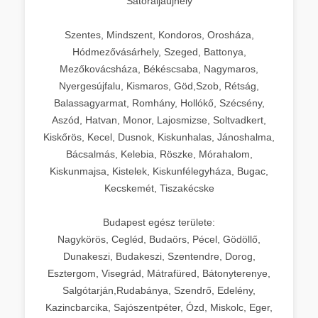
Sátoraljaújhely
Szentes, Mindszent, Kondoros, Orosháza,
Hódmezővásárhely, Szeged, Battonya,
Mezőkovácsháza, Békéscsaba, Nagymaros,
Nyergesújfalu, Kismaros, Göd,Szob, Rétság,
Balassagyarmat, Romhány, Hollókő, Szécsény,
Aszód, Hatvan, Monor, Lajosmizse, Soltvadkert,
Kiskőrös, Kecel, Dusnok, Kiskunhalas, Jánoshalma,
Bácsalmás, Kelebia, Röszke, Mórahalom,
Kiskunmajsa, Kistelek, Kiskunfélegyháza, Bugac,
Kecskemét, Tiszakécske
Budapest egész területe:
Nagykörös, Cegléd, Budaörs, Pécel, Gödöllő,
Dunakeszi, Budakeszi, Szentendre, Dorog,
Esztergom, Visegrád, Mátrafüred, Bátonyterenye,
Salgótarján,Rudabánya, Szendrő, Edelény,
Kazincbarcika, Sajószentpéter, Ózd, Miskolc, Eger,