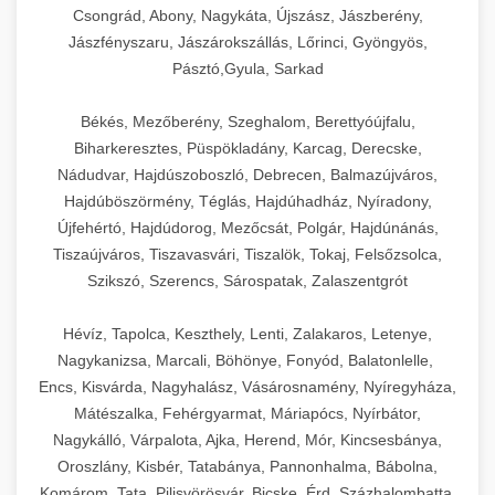
Csongrád, Abony, Nagykáta, Újszász, Jászberény,
Jászfényszaru, Jászárokszállás, Lőrinci, Gyöngyös,
Pásztó,Gyula, Sarkad
Békés, Mezőberény, Szeghalom, Berettyóújfalu,
Biharkeresztes, Püspökladány, Karcag, Derecske,
Nádudvar, Hajdúszoboszló, Debrecen, Balmazújváros,
Hajdúböszörmény, Téglás, Hajdúhadház, Nyíradony,
Újfehértó, Hajdúdorog, Mezőcsát, Polgár, Hajdúnánás,
Tiszaújváros, Tiszavasvári, Tiszalök, Tokaj, Felsőzsolca,
Szikszó, Szerencs, Sárospatak, Zalaszentgrót
Hévíz, Tapolca, Keszthely, Lenti, Zalakaros, Letenye,
Nagykanizsa, Marcali, Böhönye, Fonyód, Balatonlelle,
Encs, Kisvárda, Nagyhalász, Vásárosnamény, Nyíregyháza,
Mátészalka, Fehérgyarmat, Máriapócs, Nyírbátor,
Nagykálló, Várpalota, Ajka, Herend, Mór, Kincsesbánya,
Oroszlány, Kisbér, Tatabánya, Pannonhalma, Bábolna,
Komárom, Tata, Pilisvörösvár, Bicske, Érd, Százhalombatta,