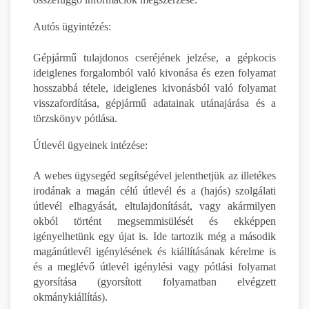
Autós ügyintézés:
Gépjármű tulajdonos cseréjének jelzése, a gépkocis
ideiglenes forgalomból való kivonása és ezen folyamat
hosszabbá tétele, ideiglenes kivonásból való folyamat
visszafordítása, gépjármű adatainak utánajárása és a
törzskönyv pótlása.
Útlevél ügyeinek intézése:
A webes ügysegéd segítségével jelenthetjük az illetékes
irodának a magán célú útlevél és a (hajós) szolgálati
útlevél elhagyását, eltulajdonítását, vagy akármilyen
okból történt megsemmisülését és ekképpen
igényelhetünk egy újat is. Ide tartozik még a második
magánútlevél igénylésének és kiállításának kérelme is
és a meglévő útlevél igénylési vagy pótlási folyamat
gyorsítása (gyorsított folyamatban elvégzett
okmánykiállítás).