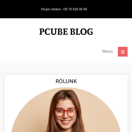
Hívjon minket: +36 70 629 06 90
Menü
RÓLUNK