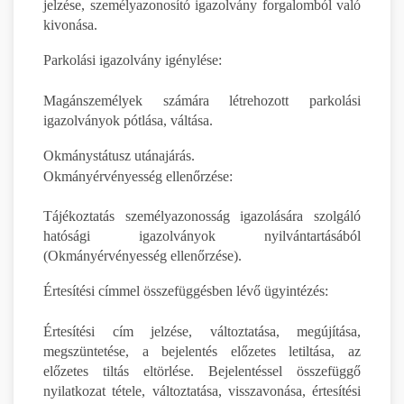
jelzése, személyazonosító igazolvány forgalomból való
kivonása.
Parkolási igazolvány igénylése:
Magánszemélyek számára létrehozott parkolási
igazolványok pótlása, váltása.
Okmánystátusz utánajárás.
Okmányérvényesség ellenőrzése:
Tájékoztatás személyazonosság igazolására szolgáló
hatósági igazolványok nyilvántartásából
(Okmányérvényesség ellenőrzése).
Értesítési címmel összefüggésben lévő ügyintézés:
Értesítési cím jelzése, változtatása, megújítása,
megszüntetése, a bejelentés előzetes letiltása, az
előzetes tiltás eltörlése. Bejelentéssel összefüggő
nyilatkozat tétele, változtatása, visszavonása, értesítési