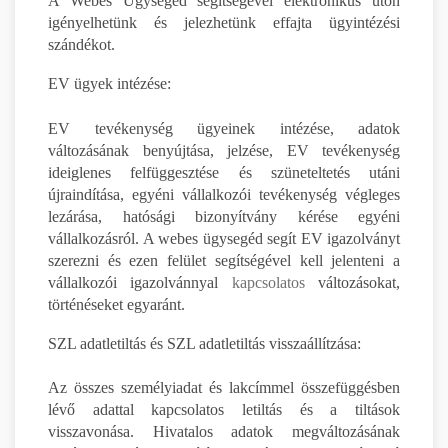
A Webes Ügysegéd segítségével elektronikus úton
igényelhetünk és jelezhetünk effajta ügyintézési
szándékot.
EV ügyek intézése:
EV tevékenység ügyeinek intézése, adatok
változásának benyújtása, jelzése, EV tevékenység
ideiglenes felfüggesztése és szüneteltetés utáni
újraindítása, egyéni vállalkozói tevékenység végleges
lezárása, hatósági bizonyítvány kérése egyéni
vállalkozásról. A webes ügysegéd segít EV igazolványt
szerezni és ezen felület segítségével kell jelenteni a
vállalkozói igazolvánnyal
kapcsolatos
változásokat,
történéseket egyaránt.
SZL adatletiltás és SZL adatletiltás visszaállítzása:
Az összes személyiadat és lakcímmel összefüggésben
lévő adattal kapcsolatos letiltás és a tiltások
visszavonása. Hivatalos adatok megváltozásának