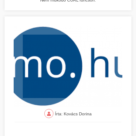
Nem működő CURL function.
Írta: Kovács Dorina