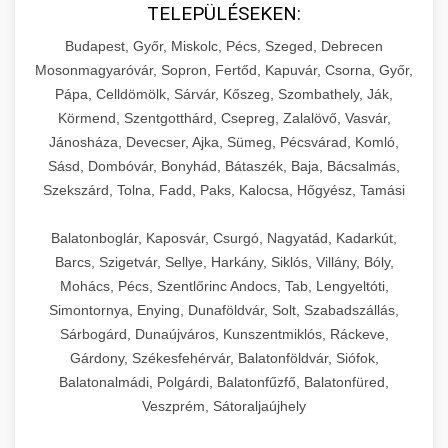
TELEPÜLÉSEKEN:
Budapest, Győr, Miskolc, Pécs, Szeged, Debrecen
Mosonmagyaróvár, Sopron, Fertőd, Kapuvár, Csorna, Győr,
Pápa, Celldömölk, Sárvár, Kőszeg, Szombathely, Ják,
Körmend, Szentgotthárd, Csepreg, Zalalövő, Vasvár,
Jánosháza, Devecser, Ajka, Sümeg, Pécsvárad, Komló,
Sásd, Dombóvár, Bonyhád, Bátaszék, Baja, Bácsalmás,
Szekszárd, Tolna, Fadd, Paks, Kalocsa, Hőgyész, Tamási
Balatonboglár, Kaposvár, Csurgó, Nagyatád, Kadarkút,
Barcs, Szigetvár, Sellye, Harkány, Siklós, Villány, Bóly,
Mohács, Pécs, Szentlőrinc Andocs, Tab, Lengyeltóti,
Simontornya, Enying, Dunaföldvár, Solt, Szabadszállás,
Sárbogárd, Dunaújváros, Kunszentmiklós, Ráckeve,
Gárdony, Székesfehérvár, Balatonföldvár, Siófok,
Balatonalmádi, Polgárdi, Balatonfűzfő, Balatonfüred,
Veszprém, Sátoraljaújhely