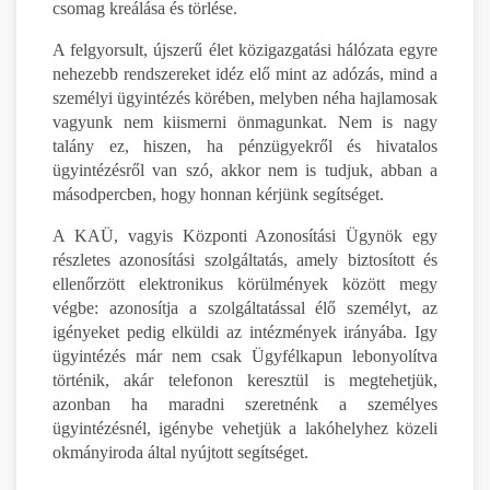
csomag kreálása és törlése.
A felgyorsult, újszerű élet közigazgatási hálózata egyre
nehezebb rendszereket idéz elő mint az adózás, mind a
személyi ügyintézés körében, melyben néha hajlamosak
vagyunk nem kiismerni önmagunkat. Nem is nagy
talány ez, hiszen, ha pénzügyekről és hivatalos
ügyintézésről van szó, akkor nem is tudjuk, abban a
másodpercben, hogy honnan kérjünk segítséget.
A KAÜ, vagyis Központi Azonosítási Ügynök egy
részletes azonosítási szolgáltatás, amely biztosított és
ellenőrzött elektronikus körülmények között megy
végbe: azonosítja a szolgáltatással élő személyt, az
igényeket pedig elküldi az intézmények irányába. Igy
ügyintézés már nem csak Ügyfélkapun lebonyolítva
történik, akár telefonon keresztül is megtehetjük,
azonban ha maradni szeretnénk a személyes
ügyintézésnél, igénybe vehetjük a lakóhelyhez közeli
okmányiroda által nyújtott segítséget.