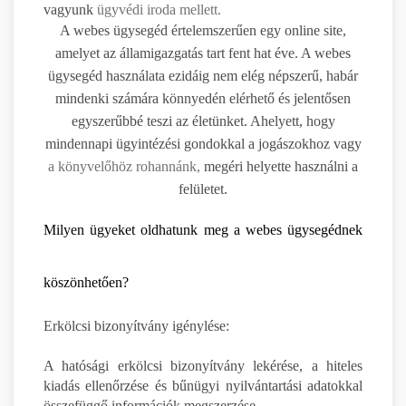
vagyunk
ügyvédi iroda mellett.
A webes ügysegéd értelemszerűen egy online site,
amelyet az államigazgatás tart fent hat éve. A webes
ügysegéd használata ezidáig nem elég népszerű, habár
mindenki számára könnyedén elérhető és jelentősen
egyszerűbbé teszi az életünket. Ahelyett, hogy
mindennapi ügyintézési gondokkal a jogászokhoz vagy
a könyvelőhöz rohannánk,
megéri helyette használni a
felületet.
Milyen ügyeket oldhatunk meg a webes ügysegédnek
köszönhetően?
Erkölcsi bizonyítvány igénylése:
A hatósági erkölcsi bizonyítvány lekérése, a hiteles
kiadás ellenőrzése és bűnügyi nyilvántartási adatokkal
összefüggő információk megszerzése.