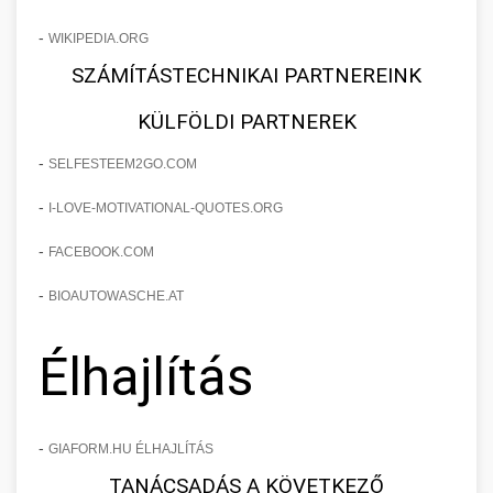
-
WIKIPEDIA.ORG
SZÁMÍTÁSTECHNIKAI PARTNEREINK
KÜLFÖLDI PARTNEREK
-
SELFESTEEM2GO.COM
-
I-LOVE-MOTIVATIONAL-QUOTES.ORG
-
FACEBOOK.COM
-
BIOAUTOWASCHE.AT
Élhajlítás
-
GIAFORM.HU ÉLHAJLÍTÁS
TANÁCSADÁS A KÖVETKEZŐ