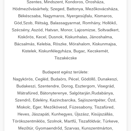
Szentes, Mindszent, Kondoros, Orosháza,
Hódmezővásárhely, Szeged, Battonya, Mezőkovácsháza,
Békéscsaba, Nagymaros, Nyergesújfalu, Kismaros,
Göd,Szob, Rétság, Balassagyarmat, Romhány, Hollókő,
Szécsény, Aszód, Hatvan, Monor, Lajosmizse, Soltvadkert,
Kiskőrös, Kecel, Dusnok, Kiskunhalas, Jánoshalma,
Bácsalmás, Kelebia, Röszke, Mórahalom, Kiskunmajsa,
Kistelek, Kiskunfélegyháza, Bugac, Kecskemét,
Tiszakécske
Budapest egész területe:
Nagykörös, Cegléd, Budaörs, Pécel, Gödöllő, Dunakeszi,
Budakeszi, Szentendre, Dorog, Esztergom, Visegrád,
Mátrafüred, Bátonyterenye, Salgótarján,Rudabánya,
Szendrő, Edelény, Kazincbarcika, Sajószentpéter, Ózd,
Miskolc, Eger, Mezőkövesd, Füzesabony, Tiszafüred,
Heves, Jászapáti, Kunhegyes, Újszász, Kisújszállás,
Törökszentmiklós, Szolnok, Martfű, Tiszaföldvár, Túrkeve,
Mezőtúr, Gyomaendrőd, Szarvas, Kunszentmárton,