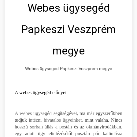
Webes ügysegéd
Papkeszi Veszprém
megye
Webes ügysegéd Papkeszi Veszprém megye
A webes ügysegéd előnyei
A webes ügysegéd
segítségével, ma már egyszerűbben
tudjuk
intézni hivatalos ügyeinket,
mint valaha. Nincs
hosszú sorban állás a postán és az okmányirodákban,
egy adott ügy elintézésétől pusztán pár kattintásra