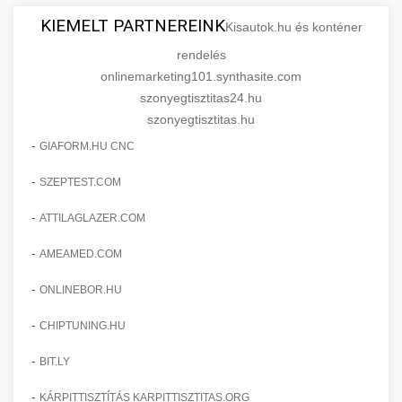
KIEMELT PARTNEREINK
Kisautok.hu és konténer
rendelés
onlinemarketing101.synthasite.com
szonyegtisztitas24.hu
szonyegtisztitas.hu
-
GIAFORM.HU CNC
-
SZEPTEST.COM
-
ATTILAGLAZER.COM
-
AMEAMED.COM
-
ONLINEBOR.HU
-
CHIPTUNING.HU
-
BIT.LY
-
KÁRPITTISZTÍTÁS KARPITTISZTITAS.ORG