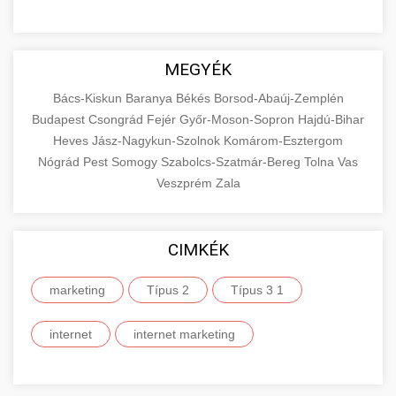
MEGYÉK
Bács-Kiskun
Baranya
Békés
Borsod-Abaúj-Zemplén
Budapest
Csongrád
Fejér
Győr-Moson-Sopron
Hajdú-Bihar
Heves
Jász-Nagykun-Szolnok
Komárom-Esztergom
Nógrád
Pest
Somogy
Szabolcs-Szatmár-Bereg
Tolna
Vas
Veszprém
Zala
CIMKÉK
marketing
Típus 2
Típus 3 1
internet
internet marketing