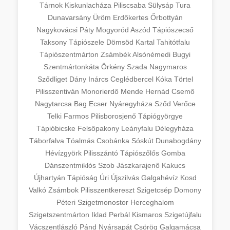
Tárnok
Kiskunlacháza
Piliscsaba
Sülysáp
Tura
Dunavarsány
Üröm
Erdőkertes
Őrbottyán
Nagykovácsi
Páty
Mogyoród
Aszód
Tápiószecső
Taksony
Tápiószele
Dömsöd
Kartal
Tahitótfalu
Tápiószentmárton
Zsámbék
Alsónémedi
Bugyi
Szentmártonkáta
Örkény
Szada
Nagymaros
Sződliget
Dány
Inárcs
Ceglédbercel
Kóka
Törtel
Pilisszentiván
Monorierdő
Mende
Hernád
Csemő
Nagytarcsa
Bag
Ecser
Nyáregyháza
Sződ
Verőce
Telki
Farmos
Pilisborosjenő
Tápiógyörgye
Tápióbicske
Felsőpakony
Leányfalu
Délegyháza
Táborfalva
Tóalmás
Csobánka
Sóskút
Dunabogdány
Hévízgyörk
Pilisszántó
Tápiószőlős
Gomba
Dánszentmiklós
Szob
Jászkarajenő
Kakucs
Újhartyán
Tápióság
Úri
Újszilvás
Galgahévíz
Kosd
Valkó
Zsámbok
Pilisszentkereszt
Szigetcsép
Domony
Péteri
Szigetmonostor
Herceghalom
Szigetszentmárton
Iklad
Perbál
Kismaros
Szigetújfalu
Vácszentlászló
Pánd
Nyársapát
Csörög
Galgamácsa