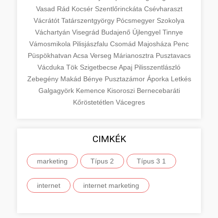
Vasad
Rád
Kocsér
Szentlőrinckáta
Csévharaszt
Vácrátót
Tatárszentgyörgy
Pócsmegyer
Szokolya
Váchartyán
Visegrád
Budajenő
Újlengyel
Tinnye
Vámosmikola
Pilisjászfalu
Csomád
Majosháza
Penc
Püspökhatvan
Acsa
Verseg
Márianosztra
Pusztavacs
Vácduka
Tök
Szigetbecse
Apaj
Pilisszentlászló
Zebegény
Makád
Bénye
Pusztazámor
Áporka
Letkés
Galgagyörk
Kemence
Kisoroszi
Bernecebaráti
Kőröstetétlen
Vácegres
CIMKÉK
marketing
Típus 2
Típus 3 1
internet
internet marketing