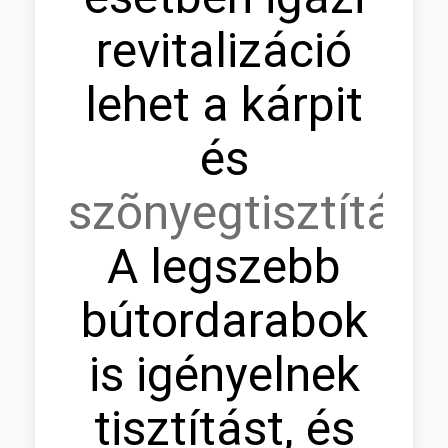
revitalizáció
lehet a kárpit
és
szõnyegtisztítás.
A legszebb
bútordarabok
is igényelnek
tisztítást, és