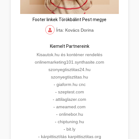
Footer linkek Törökbálint Pest megye
Írta: Kovács Dorina
Kiemelt Partnereink
Kisautok.hu és konténer rendelés
onlinemarketing101.synthasite.com
szonyegtisztitas24.hu
szonyegtisztitas.hu
-
giaform.hu cnc
-
szeptest.com
-
attilaglazer.com
-
ameamed.com
-
onlinebor.hu
-
chiptuning.hu
-
bit.ly
-
kárpittisztítás karpittisztitas.org