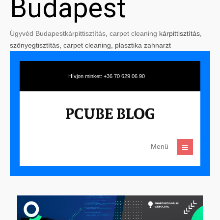
Budapest
Ügyvéd Budapest
kárpittisztítás
,
carpet cleaning
kárpittisztítás,
szőnyegtisztítás, carpet cleaning, plasztika zahnarzt
Hívjon minket: +36 70 629 06 90
Menü