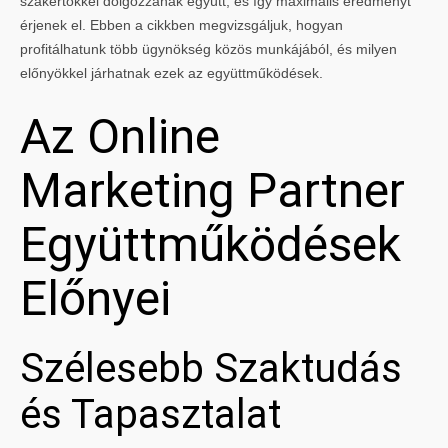
szakértőkkel dolgozzanak együtt, és így maximális eredményt
érjenek el. Ebben a cikkben megvizsgáljuk, hogyan
profitálhatunk több ügynökség közös munkájából, és milyen
előnyökkel járhatnak ezek az együttműködések.
Az Online
Marketing Partner
Együttműködések
Előnyei
Szélesebb Szaktudás
és Tapasztalat