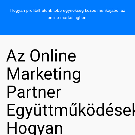
Hogyan profitálhatunk több ügynökség közös munkájából az
online marketingben.
Az Online
Marketing
Partner
Együttműködése
Hogyan