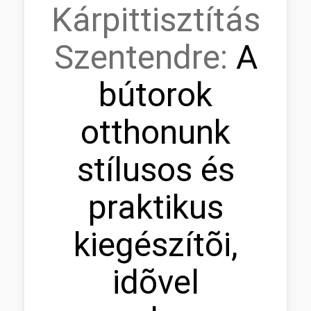
Kárpittisztítás
Szentendre:
A
bútorok
otthonunk
stílusos és
praktikus
kiegészítõi,
idõvel