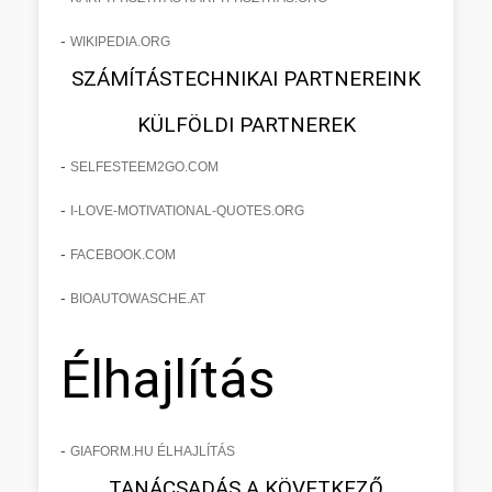
-
WIKIPEDIA.ORG
SZÁMÍTÁSTECHNIKAI PARTNEREINK
KÜLFÖLDI PARTNEREK
-
SELFESTEEM2GO.COM
-
I-LOVE-MOTIVATIONAL-QUOTES.ORG
-
FACEBOOK.COM
-
BIOAUTOWASCHE.AT
Élhajlítás
-
GIAFORM.HU ÉLHAJLÍTÁS
TANÁCSADÁS A KÖVETKEZŐ