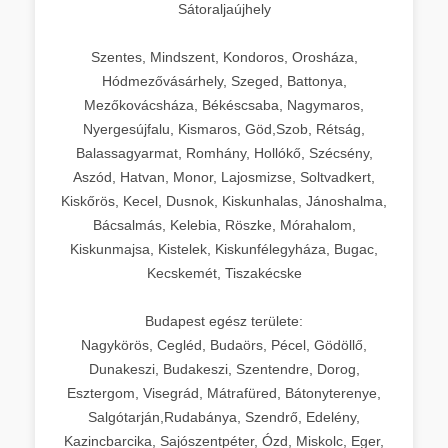
Sátoraljaújhely
Szentes, Mindszent, Kondoros, Orosháza,
Hódmezővásárhely, Szeged, Battonya,
Mezőkovácsháza, Békéscsaba, Nagymaros,
Nyergesújfalu, Kismaros, Göd,Szob, Rétság,
Balassagyarmat, Romhány, Hollókő, Szécsény,
Aszód, Hatvan, Monor, Lajosmizse, Soltvadkert,
Kiskőrös, Kecel, Dusnok, Kiskunhalas, Jánoshalma,
Bácsalmás, Kelebia, Röszke, Mórahalom,
Kiskunmajsa, Kistelek, Kiskunfélegyháza, Bugac,
Kecskemét, Tiszakécske
Budapest egész területe:
Nagykörös, Cegléd, Budaörs, Pécel, Gödöllő,
Dunakeszi, Budakeszi, Szentendre, Dorog,
Esztergom, Visegrád, Mátrafüred, Bátonyterenye,
Salgótarján,Rudabánya, Szendrő, Edelény,
Kazincbarcika, Sajószentpéter, Ózd, Miskolc, Eger,