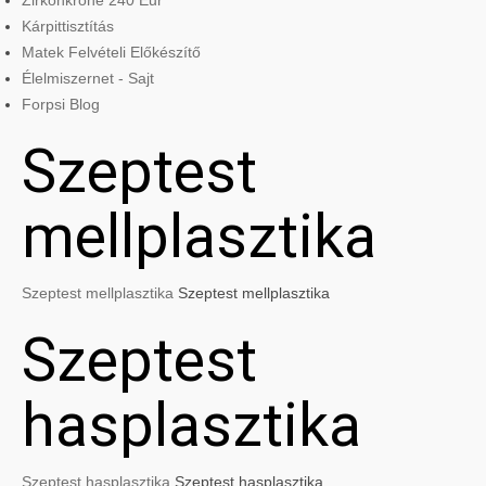
Zirkonkrone 240 Eur
Kárpittisztítás
Matek Felvételi Előkészítő
Élelmiszernet - Sajt
Forpsi Blog
Szeptest
mellplasztika
Szeptest mellplasztika
Szeptest mellplasztika
Szeptest
hasplasztika
Szeptest hasplasztika
Szeptest hasplasztika