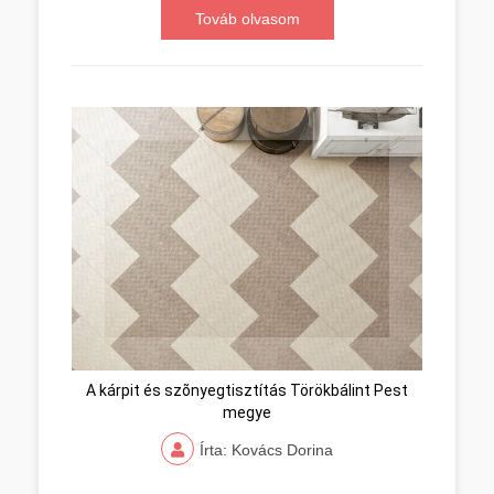
Továb olvasom
A kárpit és szõnyegtisztítás Törökbálint Pest
megye
Írta: Kovács Dorina