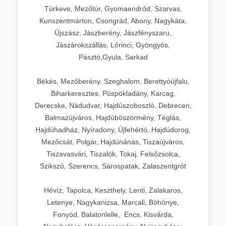
Túrkeve, Mezőtúr, Gyomaendrőd, Szarvas,
Kunszentmárton, Csongrád, Abony, Nagykáta,
Újszász, Jászberény, Jászfényszaru,
Jászárokszállás, Lőrinci, Gyöngyös,
Pásztó,Gyula, Sarkad
Békés, Mezőberény, Szeghalom, Berettyóújfalu,
Biharkeresztes, Püspökladány, Karcag,
Derecske, Nádudvar, Hajdúszoboszló, Debrecen,
Balmazújváros, Hajdúböszörmény, Téglás,
Hajdúhadház, Nyíradony, Újfehértó, Hajdúdorog,
Mezőcsát, Polgár, Hajdúnánás, Tiszaújváros,
Tiszavasvári, Tiszalök, Tokaj, Felsőzsolca,
Szikszó, Szerencs, Sárospatak, Zalaszentgrót
Hévíz, Tapolca, Keszthely, Lenti, Zalakaros,
Letenye, Nagykanizsa, Marcali, Böhönye,
Fonyód, Balatonlelle, Encs, Kisvárda,