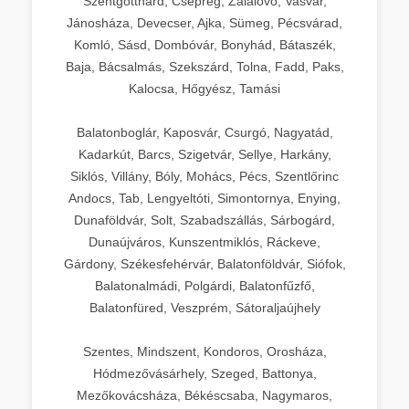
Szentgotthárd, Csepreg, Zalalövő, Vasvár,
Jánosháza, Devecser, Ajka, Sümeg, Pécsvárad,
Komló, Sásd, Dombóvár, Bonyhád, Bátaszék,
Baja, Bácsalmás, Szekszárd, Tolna, Fadd, Paks,
Kalocsa, Hőgyész, Tamási
Balatonboglár, Kaposvár, Csurgó, Nagyatád,
Kadarkút, Barcs, Szigetvár, Sellye, Harkány,
Siklós, Villány, Bóly, Mohács, Pécs, Szentlőrinc
Andocs, Tab, Lengyeltóti, Simontornya, Enying,
Dunaföldvár, Solt, Szabadszállás, Sárbogárd,
Dunaújváros, Kunszentmiklós, Ráckeve,
Gárdony, Székesfehérvár, Balatonföldvár, Siófok,
Balatonalmádi, Polgárdi, Balatonfűzfő,
Balatonfüred, Veszprém, Sátoraljaújhely
Szentes, Mindszent, Kondoros, Orosháza,
Hódmezővásárhely, Szeged, Battonya,
Mezőkovácsháza, Békéscsaba, Nagymaros,