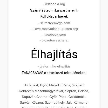
-
wikipedia.org
Számítástechnikai partnereink
Külföldi partnerek
-
selfesteem2go.com
-
i-love-motivational-quotes.org
-
facebook.com
-
bioautowasche.at
Élhajlítás
-
giaform.hu élhajlítás
TANÁCSADÁS a következő településeken:
Budapest, Győr, Miskolc, Pécs, Szeged,
Debrecen Mosonmagyaróvár, Sopron, Fertőd,
Kapuvár, Csorna, Győr, Pápa, Celldömölk,
Sárvár, Kőszeg, Szombathely, Ják, Körmend,