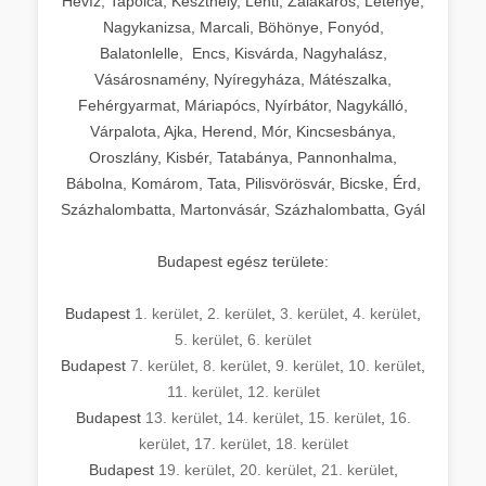
Hévíz, Tapolca, Keszthely, Lenti, Zalakaros, Letenye,
Nagykanizsa, Marcali, Böhönye, Fonyód,
Balatonlelle, Encs, Kisvárda, Nagyhalász,
Vásárosnamény, Nyíregyháza, Mátészalka,
Fehérgyarmat, Máriapócs, Nyírbátor, Nagykálló,
Várpalota, Ajka, Herend, Mór, Kincsesbánya,
Oroszlány, Kisbér, Tatabánya, Pannonhalma,
Bábolna, Komárom, Tata, Pilisvörösvár, Bicske, Érd,
Százhalombatta, Martonvásár, Százhalombatta, Gyál
Budapest egész területe:
Budapest
1. kerület
,
2. kerület
,
3. kerület
,
4. kerület
,
5. kerület
,
6. kerület
Budapest
7. kerület
,
8. kerület
,
9. kerület
,
10. kerület
,
11. kerület
,
12. kerület
Budapest
13. kerület
,
14. kerület
,
15. kerület
,
16.
kerület
,
17. kerület
,
18. kerület
Budapest
19. kerület
,
20. kerület
,
21. kerület
,