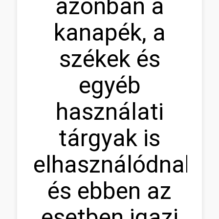
azonban a
kanapék, a
székek és
egyéb
használati
tárgyak is
elhasználódnak,
és ebben az
esetben igazi