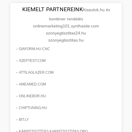
KIEMELT PARTNEREINK
Kisautok.hu és
konténer rendelés
onlinemarketing101.synthasite.com
szonyegtisztitas24.hu
szonyegtisztitas.hu
-
GIAFORM.HU CNC
-
SZEPTEST.COM
-
ATTILAGLAZER.COM
-
AMEAMED.COM
-
ONLINEBOR.HU
-
CHIPTUNING.HU
-
BIT.LY
-
KÁRPITTISZTÍTÁS KARPITTISZTITAS.ORG