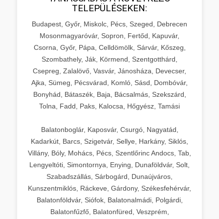
TELEPÜLÉSEKEN:
Budapest, Győr, Miskolc, Pécs, Szeged, Debrecen
Mosonmagyaróvár, Sopron, Fertőd, Kapuvár,
Csorna, Győr, Pápa, Celldömölk, Sárvár, Kőszeg,
Szombathely, Ják, Körmend, Szentgotthárd,
Csepreg, Zalalövő, Vasvár, Jánosháza, Devecser,
Ajka, Sümeg, Pécsvárad, Komló, Sásd, Dombóvár,
Bonyhád, Bátaszék, Baja, Bácsalmás, Szekszárd,
Tolna, Fadd, Paks, Kalocsa, Hőgyész, Tamási
Balatonboglár, Kaposvár, Csurgó, Nagyatád,
Kadarkút, Barcs, Szigetvár, Sellye, Harkány, Siklós,
Villány, Bóly, Mohács, Pécs, Szentlőrinc Andocs, Tab,
Lengyeltóti, Simontornya, Enying, Dunaföldvár, Solt,
Szabadszállás, Sárbogárd, Dunaújváros,
Kunszentmiklós, Ráckeve, Gárdony, Székesfehérvár,
Balatonföldvár, Siófok, Balatonalmádi, Polgárdi,
Balatonfűzfő, Balatonfüred, Veszprém,