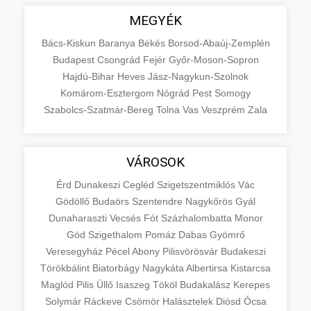
MEGYÉK
Bács-Kiskun
Baranya
Békés
Borsod-Abaúj-Zemplén
Budapest
Csongrád
Fejér
Győr-Moson-Sopron
Hajdú-Bihar
Heves
Jász-Nagykun-Szolnok
Komárom-Esztergom
Nógrád
Pest
Somogy
Szabolcs-Szatmár-Bereg
Tolna
Vas
Veszprém
Zala
VÁROSOK
Érd
Dunakeszi
Cegléd
Szigetszentmiklós
Vác
Gödöllő
Budaörs
Szentendre
Nagykőrös
Gyál
Dunaharaszti
Vecsés
Fót
Százhalombatta
Monor
Göd
Szigethalom
Pomáz
Dabas
Gyömrő
Veresegyház
Pécel
Abony
Pilisvörösvár
Budakeszi
Törökbálint
Biatorbágy
Nagykáta
Albertirsa
Kistarcsa
Maglód
Pilis
Üllő
Isaszeg
Tököl
Budakalász
Kerepes
Solymár
Ráckeve
Csömör
Halásztelek
Diósd
Ócsa