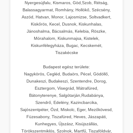
Nyergesújfalu, Kismaros, Göd,Szob, Rétság,
Balassagyarmat, Romhány, Hollókő, Szécsény,
Aszód, Hatvan, Monor, Lajosmizse, Soltvadkert,
Kiskőrös, Kecel, Dusnok, Kiskunhalas,
Jánoshalma, Bácsalmás, Kelebia, Röszke,
Mórahalom, Kiskunmajsa, Kistelek,
Kiskunfélegyháza, Bugac, Kecskemét,
Tiszakécske
Budapest egész területe:
Nagykörös, Cegléd, Budaörs, Pécel, Gödöllő,
Dunakeszi, Budakeszi, Szentendre, Dorog,
Esztergom, Visegrád, Mátrafüred,
Bátonyterenye, Salgótarján,Rudabánya,
Szendrő, Edelény, Kazincbarcika,
Sajószentpéter, Ózd, Miskolc, Eger, Mezőkövesd,
Füzesabony, Tiszafüred, Heves, Jászapáti,
Kunhegyes, Újszász, Kisújszállás,
Törökszentmiklós, Szolnok, Martfű, Tiszaföldvár,