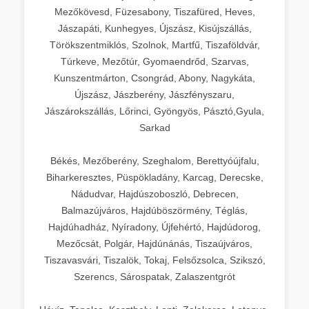
Mezőkövesd, Füzesabony, Tiszafüred, Heves,
Jászapáti, Kunhegyes, Újszász, Kisújszállás,
Törökszentmiklós, Szolnok, Martfű, Tiszaföldvár,
Túrkeve, Mezőtúr, Gyomaendrőd, Szarvas,
Kunszentmárton, Csongrád, Abony, Nagykáta,
Újszász, Jászberény, Jászfényszaru,
Jászárokszállás, Lőrinci, Gyöngyös, Pásztó,Gyula,
Sarkad
Békés, Mezőberény, Szeghalom, Berettyóújfalu,
Biharkeresztes, Püspökladány, Karcag, Derecske,
Nádudvar, Hajdúszoboszló, Debrecen,
Balmazújváros, Hajdúböszörmény, Téglás,
Hajdúhadház, Nyíradony, Újfehértó, Hajdúdorog,
Mezőcsát, Polgár, Hajdúnánás, Tiszaújváros,
Tiszavasvári, Tiszalök, Tokaj, Felsőzsolca, Szikszó,
Szerencs, Sárospatak, Zalaszentgrót