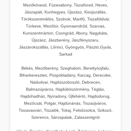
Mezőkövesd, Füzesabony, Tiszafüred, Heves,
Jászapáti, Kunhegyes, Újszász, Kisújszállás,
Törökszentmiklós, Szolnok, Martfű, Tiszaföldvár,
Túrkeve, Mezőtúr, Gyomaendrőd, Szarvas,
Kunszentmárton, Csongrád, Abony, Nagykáta,
Újszász, Jászberény, Jászfényszaru,
Jászárokszállás, Lőrinci, Gyöngyös, Pásztó,Gyula,
Sarkad
Békés, Mezőberény, Szeghalom, Berettyóújfalu,
Biharkeresztes, Püspökladány, Karcag, Derecske,
Nádudvar, Hajdúszoboszló, Debrecen,
Balmazújváros, Hajdúböszörmény, Téglás,
Hajdúhadház, Nyíradony, Újfehértó, Hajdúdorog,
Mezőcsát, Polgár, Hajdúnánás, Tiszaújváros,
Tiszavasvári, Tiszalök, Tokaj, Felsőzsolca, Szikszó,
Szerencs, Sárospatak, Zalaszentgrót