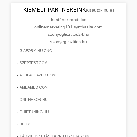
KIEMELT PARTNEREINK
Kisautok.hu és
konténer rendelés
onlinemarketing101.synthasite.com
szonyegtisztitas24.hu
szonyegtisztitas.hu
-
GIAFORM.HU CNC
-
SZEPTEST.COM
-
ATTILAGLAZER.COM
-
AMEAMED.COM
-
ONLINEBOR.HU
-
CHIPTUNING.HU
-
BIT.LY
-
KÁRPITTISZTÍTÁS KARPITTISZTITAS.ORG