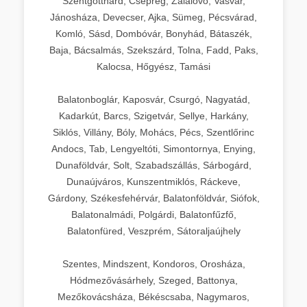
Szentgotthárd, Csepreg, Zalalövő, Vasvár,
Jánosháza, Devecser, Ajka, Sümeg, Pécsvárad,
Komló, Sásd, Dombóvár, Bonyhád, Bátaszék,
Baja, Bácsalmás, Szekszárd, Tolna, Fadd, Paks,
Kalocsa, Hőgyész, Tamási
Balatonboglár, Kaposvár, Csurgó, Nagyatád,
Kadarkút, Barcs, Szigetvár, Sellye, Harkány,
Siklós, Villány, Bóly, Mohács, Pécs, Szentlőrinc
Andocs, Tab, Lengyeltóti, Simontornya, Enying,
Dunaföldvár, Solt, Szabadszállás, Sárbogárd,
Dunaújváros, Kunszentmiklós, Ráckeve,
Gárdony, Székesfehérvár, Balatonföldvár, Siófok,
Balatonalmádi, Polgárdi, Balatonfűzfő,
Balatonfüred, Veszprém, Sátoraljaújhely
Szentes, Mindszent, Kondoros, Orosháza,
Hódmezővásárhely, Szeged, Battonya,
Mezőkovácsháza, Békéscsaba, Nagymaros,