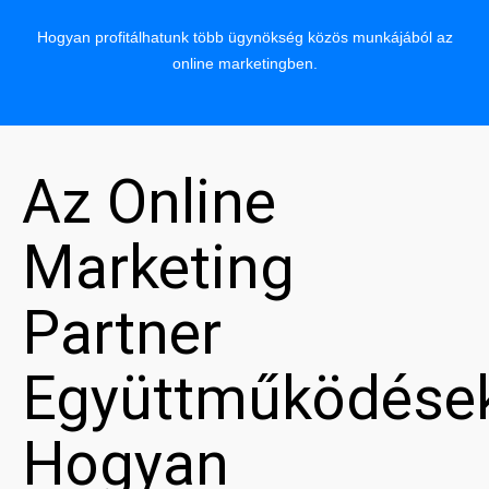
Hogyan profitálhatunk több ügynökség közös munkájából az
online marketingben.
Az Online
Marketing
Partner
Együttműködése
Hogyan