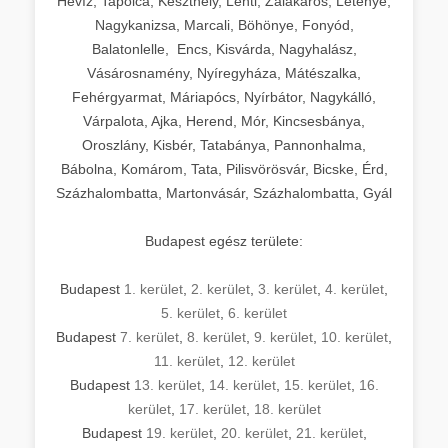
Hévíz, Tapolca, Keszthely, Lenti, Zalakaros, Letenye,
Nagykanizsa, Marcali, Böhönye, Fonyód,
Balatonlelle, Encs, Kisvárda, Nagyhalász,
Vásárosnamény, Nyíregyháza, Mátészalka,
Fehérgyarmat, Máriapócs, Nyírbátor, Nagykálló,
Várpalota, Ajka, Herend, Mór, Kincsesbánya,
Oroszlány, Kisbér, Tatabánya, Pannonhalma,
Bábolna, Komárom, Tata, Pilisvörösvár, Bicske, Érd,
Százhalombatta, Martonvásár, Százhalombatta, Gyál
Budapest egész területe:
Budapest
1. kerület
,
2. kerület
,
3. kerület
,
4. kerület
,
5. kerület
,
6. kerület
Budapest
7. kerület
,
8. kerület
,
9. kerület
,
10. kerület
,
11. kerület
,
12. kerület
Budapest
13. kerület
,
14. kerület
,
15. kerület
,
16.
kerület
,
17. kerület
,
18. kerület
Budapest
19. kerület
,
20. kerület
,
21. kerület
,