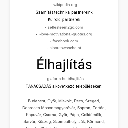
-
wikipedia.org
Számítástechnikai partnereink
Külföldi partnerek
-
selfesteem2go.com
-
i-love-motivational-quotes.org
-
facebook.com
-
bioautowasche.at
Élhajlítás
-
giaform.hu élhajlítás
TANÁCSADÁS a következő településeken:
Budapest, Győr, Miskolc, Pécs, Szeged,
Debrecen Mosonmagyaróvár, Sopron, Fertőd,
Kapuvár, Csorna, Győr, Pápa, Celldömölk,
Sárvár, Kőszeg, Szombathely, Ják, Körmend,