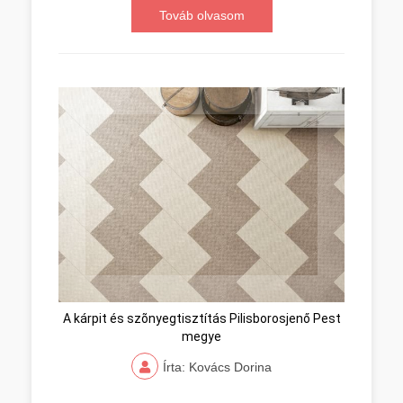
Továb olvasom
A kárpit és szõnyegtisztítás Pilisborosjenő Pest
megye
Írta: Kovács Dorina