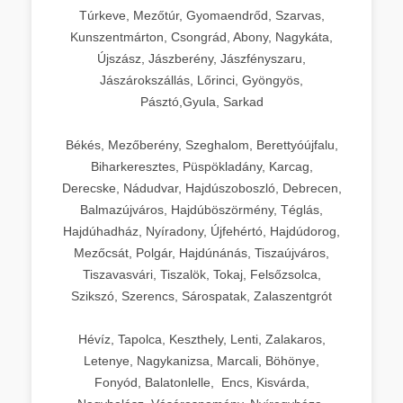
Túrkeve, Mezőtúr, Gyomaendrőd, Szarvas,
Kunszentmárton, Csongrád, Abony, Nagykáta,
Újszász, Jászberény, Jászfényszaru,
Jászárokszállás, Lőrinci, Gyöngyös,
Pásztó,Gyula, Sarkad
Békés, Mezőberény, Szeghalom, Berettyóújfalu,
Biharkeresztes, Püspökladány, Karcag,
Derecske, Nádudvar, Hajdúszoboszló, Debrecen,
Balmazújváros, Hajdúböszörmény, Téglás,
Hajdúhadház, Nyíradony, Újfehértó, Hajdúdorog,
Mezőcsát, Polgár, Hajdúnánás, Tiszaújváros,
Tiszavasvári, Tiszalök, Tokaj, Felsőzsolca,
Szikszó, Szerencs, Sárospatak, Zalaszentgrót
Hévíz, Tapolca, Keszthely, Lenti, Zalakaros,
Letenye, Nagykanizsa, Marcali, Böhönye,
Fonyód, Balatonlelle, Encs, Kisvárda,