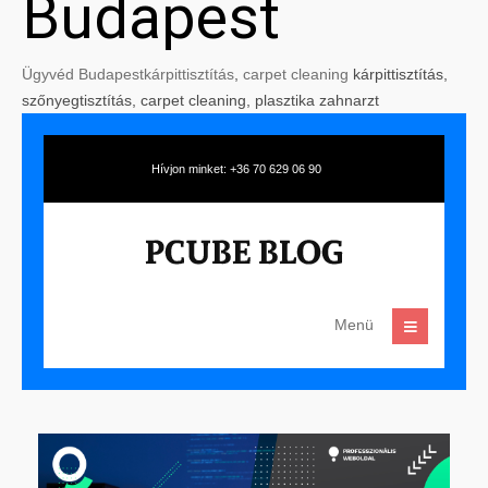
Budapest
Ügyvéd Budapest
kárpittisztítás
,
carpet cleaning
kárpittisztítás,
szőnyegtisztítás, carpet cleaning, plasztika zahnarzt
Hívjon minket: +36 70 629 06 90
Menü