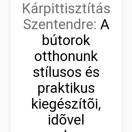
Kárpittisztítás
Szentendre:
A
bútorok
otthonunk
stílusos és
praktikus
kiegészítõi,
idõvel