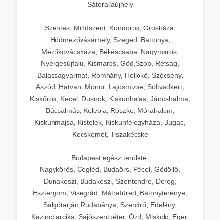
Sátoraljaújhely
Szentes, Mindszent, Kondoros, Orosháza,
Hódmezővásárhely, Szeged, Battonya,
Mezőkovácsháza, Békéscsaba, Nagymaros,
Nyergesújfalu, Kismaros, Göd,Szob, Rétság,
Balassagyarmat, Romhány, Hollókő, Szécsény,
Aszód, Hatvan, Monor, Lajosmizse, Soltvadkert,
Kiskőrös, Kecel, Dusnok, Kiskunhalas, Jánoshalma,
Bácsalmás, Kelebia, Röszke, Mórahalom,
Kiskunmajsa, Kistelek, Kiskunfélegyháza, Bugac,
Kecskemét, Tiszakécske
Budapest egész területe:
Nagykörös, Cegléd, Budaörs, Pécel, Gödöllő,
Dunakeszi, Budakeszi, Szentendre, Dorog,
Esztergom, Visegrád, Mátrafüred, Bátonyterenye,
Salgótarján,Rudabánya, Szendrő, Edelény,
Kazincbarcika, Sajószentpéter, Ózd, Miskolc, Eger,