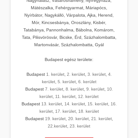
Nagyhalász, Vásárosnamény, Nyíregyháza,
Mátészalka, Fehérgyarmat, Máriapócs,
Nyírbátor, Nagykálló, Várpalota, Ajka, Herend,
Mór, Kincsesbánya, Oroszlány, Kisbér,
Tatabánya, Pannonhalma, Bábolna, Komárom,
Tata, Pilisvörösvár, Bicske, Érd, Százhalombatta,
Martonvásár, Százhalombatta, Gyál
Budapest egész területe:
Budapest
1. kerület
,
2. kerület
,
3. kerület
,
4.
kerület
,
5. kerület
,
6. kerület
Budapest
7. kerület
,
8. kerület
,
9. kerület
,
10.
kerület
,
11. kerület
,
12. kerület
Budapest
13. kerület
,
14. kerület
,
15. kerület
,
16.
kerület
,
17. kerület
,
18. kerület
Budapest
19. kerület
,
20. kerület
,
21. kerület
,
22.kerület
,
23. kerület