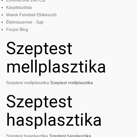
Zirkonkrone 240 Eur
Kárpittisztítás
Matek Felvételi Előkészítő
Élelmiszernet - Sajt
Forpsi Blog
Szeptest
mellplasztika
Szeptest mellplasztika
Szeptest mellplasztika
Szeptest
hasplasztika
Szeptest hasplasztika
Szeptest hasplasztika