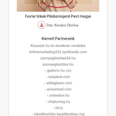
Footer linkek Pilisborosjenő Pest megye
Írta: Kovács Dorina
Kiemelt Partnereink
Kisautok.hu és konténer rendelés
onlinemarketing101.synthasite.com
szonyegtisztitas24.hu
szonyegtisztitas.hu
-
giaform.hu cnc
-
szeptest.com
-
attilaglazer.com
-
ameamed.com
-
onlinebor.hu
-
chiptuning.hu
-
bit.ly
-
kárpittisztítás karpittisztitas.org