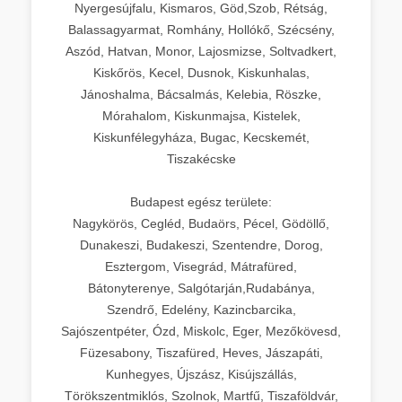
Nyergesújfalu, Kismaros, Göd,Szob, Rétság,
Balassagyarmat, Romhány, Hollókő, Szécsény,
Aszód, Hatvan, Monor, Lajosmizse, Soltvadkert,
Kiskőrös, Kecel, Dusnok, Kiskunhalas,
Jánoshalma, Bácsalmás, Kelebia, Röszke,
Mórahalom, Kiskunmajsa, Kistelek,
Kiskunfélegyháza, Bugac, Kecskemét,
Tiszakécske
Budapest egész területe:
Nagykörös, Cegléd, Budaörs, Pécel, Gödöllő,
Dunakeszi, Budakeszi, Szentendre, Dorog,
Esztergom, Visegrád, Mátrafüred,
Bátonyterenye, Salgótarján,Rudabánya,
Szendrő, Edelény, Kazincbarcika,
Sajószentpéter, Ózd, Miskolc, Eger, Mezőkövesd,
Füzesabony, Tiszafüred, Heves, Jászapáti,
Kunhegyes, Újszász, Kisújszállás,
Törökszentmiklós, Szolnok, Martfű, Tiszaföldvár,