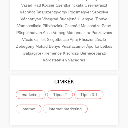
Vasad
Rád
Kocsér
Szentlőrinckáta
Csévharaszt
Vácrátót
Tatárszentgyörgy
Pócsmegyer
Szokolya
Váchartyán
Visegrád
Budajenő
Újlengyel
Tinnye
Vámosmikola
Pilisjászfalu
Csomád
Majosháza
Penc
Püspökhatvan
Acsa
Verseg
Márianosztra
Pusztavacs
Vácduka
Tök
Szigetbecse
Apaj
Pilisszentlászló
Zebegény
Makád
Bénye
Pusztazámor
Áporka
Letkés
Galgagyörk
Kemence
Kisoroszi
Bernecebaráti
Kőröstetétlen
Vácegres
CIMKÉK
marketing
Típus 2
Típus 3 1
internet
internet marketing