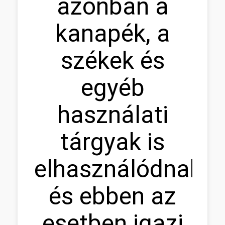
azonban a
kanapék, a
székek és
egyéb
használati
tárgyak is
elhasználódnak,
és ebben az
esetben igazi