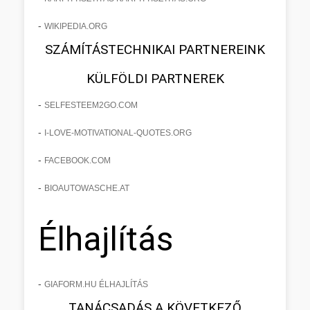
-
WIKIPEDIA.ORG
SZÁMÍTÁSTECHNIKAI PARTNEREINK
KÜLFÖLDI PARTNEREK
-
SELFESTEEM2GO.COM
-
I-LOVE-MOTIVATIONAL-QUOTES.ORG
-
FACEBOOK.COM
-
BIOAUTOWASCHE.AT
Élhajlítás
-
GIAFORM.HU ÉLHAJLÍTÁS
TANÁCSADÁS A KÖVETKEZŐ