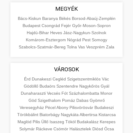
MEGYÉK
Bács-Kiskun
Baranya
Békés
Borsod-Abaúj-Zemplén
Budapest
Csongrád
Fejér
Győr-Moson-Sopron
Hajdú-Bihar
Heves
Jász-Nagykun-Szolnok
Komárom-Esztergom
Nógrád
Pest
Somogy
Szabolcs-Szatmár-Bereg
Tolna
Vas
Veszprém
Zala
VÁROSOK
Érd
Dunakeszi
Cegléd
Szigetszentmiklós
Vác
Gödöllő
Budaörs
Szentendre
Nagykőrös
Gyál
Dunaharaszti
Vecsés
Fót
Százhalombatta
Monor
Göd
Szigethalom
Pomáz
Dabas
Gyömrő
Veresegyház
Pécel
Abony
Pilisvörösvár
Budakeszi
Törökbálint
Biatorbágy
Nagykáta
Albertirsa
Kistarcsa
Maglód
Pilis
Üllő
Isaszeg
Tököl
Budakalász
Kerepes
Solymár
Ráckeve
Csömör
Halásztelek
Diósd
Ócsa