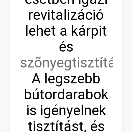
revitalizáció
lehet a kárpit
és
szõnyegtisztítás.
A legszebb
bútordarabok
is igényelnek
tisztítást, és