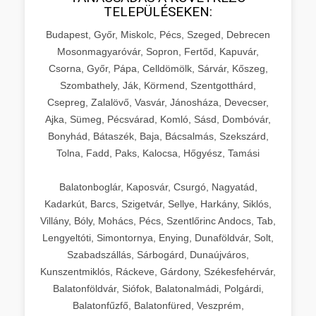
TELEPÜLÉSEKEN:
Budapest, Győr, Miskolc, Pécs, Szeged, Debrecen
Mosonmagyaróvár, Sopron, Fertőd, Kapuvár,
Csorna, Győr, Pápa, Celldömölk, Sárvár, Kőszeg,
Szombathely, Ják, Körmend, Szentgotthárd,
Csepreg, Zalalövő, Vasvár, Jánosháza, Devecser,
Ajka, Sümeg, Pécsvárad, Komló, Sásd, Dombóvár,
Bonyhád, Bátaszék, Baja, Bácsalmás, Szekszárd,
Tolna, Fadd, Paks, Kalocsa, Hőgyész, Tamási
Balatonboglár, Kaposvár, Csurgó, Nagyatád,
Kadarkút, Barcs, Szigetvár, Sellye, Harkány, Siklós,
Villány, Bóly, Mohács, Pécs, Szentlőrinc Andocs, Tab,
Lengyeltóti, Simontornya, Enying, Dunaföldvár, Solt,
Szabadszállás, Sárbogárd, Dunaújváros,
Kunszentmiklós, Ráckeve, Gárdony, Székesfehérvár,
Balatonföldvár, Siófok, Balatonalmádi, Polgárdi,
Balatonfűzfő, Balatonfüred, Veszprém,