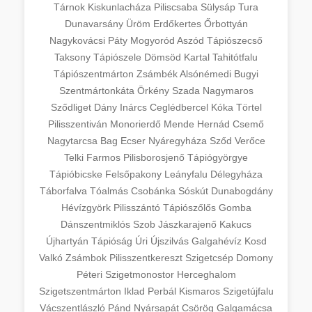
Tárnok
Kiskunlacháza
Piliscsaba
Sülysáp
Tura
Dunavarsány
Üröm
Erdőkertes
Őrbottyán
Nagykovácsi
Páty
Mogyoród
Aszód
Tápiószecső
Taksony
Tápiószele
Dömsöd
Kartal
Tahitótfalu
Tápiószentmárton
Zsámbék
Alsónémedi
Bugyi
Szentmártonkáta
Örkény
Szada
Nagymaros
Sződliget
Dány
Inárcs
Ceglédbercel
Kóka
Törtel
Pilisszentiván
Monorierdő
Mende
Hernád
Csemő
Nagytarcsa
Bag
Ecser
Nyáregyháza
Sződ
Verőce
Telki
Farmos
Pilisborosjenő
Tápiógyörgye
Tápióbicske
Felsőpakony
Leányfalu
Délegyháza
Táborfalva
Tóalmás
Csobánka
Sóskút
Dunabogdány
Hévízgyörk
Pilisszántó
Tápiószőlős
Gomba
Dánszentmiklós
Szob
Jászkarajenő
Kakucs
Újhartyán
Tápióság
Úri
Újszilvás
Galgahévíz
Kosd
Valkó
Zsámbok
Pilisszentkereszt
Szigetcsép
Domony
Péteri
Szigetmonostor
Herceghalom
Szigetszentmárton
Iklad
Perbál
Kismaros
Szigetújfalu
Vácszentlászló
Pánd
Nyársapát
Csörög
Galgamácsa