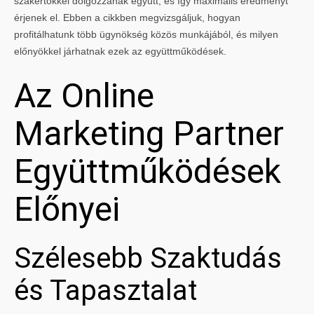
szakértőkkel dolgozzanak együtt, és így maximális eredményt
érjenek el. Ebben a cikkben megvizsgáljuk, hogyan
profitálhatunk több ügynökség közös munkájából, és milyen
előnyökkel járhatnak ezek az együttműködések.
Az Online
Marketing Partner
Együttműködések
Előnyei
Szélesebb Szaktudás
és Tapasztalat