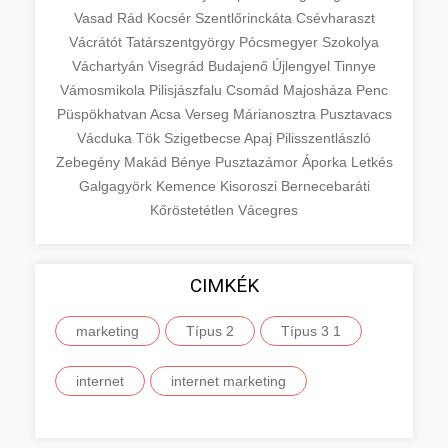
Vasad
Rád
Kocsér
Szentlőrinckáta
Csévharaszt
Vácrátót
Tatárszentgyörgy
Pócsmegyer
Szokolya
Váchartyán
Visegrád
Budajenő
Újlengyel
Tinnye
Vámosmikola
Pilisjászfalu
Csomád
Majosháza
Penc
Püspökhatvan
Acsa
Verseg
Márianosztra
Pusztavacs
Vácduka
Tök
Szigetbecse
Apaj
Pilisszentlászló
Zebegény
Makád
Bénye
Pusztazámor
Áporka
Letkés
Galgagyörk
Kemence
Kisoroszi
Bernecebaráti
Kőröstetétlen
Vácegres
CIMKÉK
marketing
Típus 2
Típus 3 1
internet
internet marketing