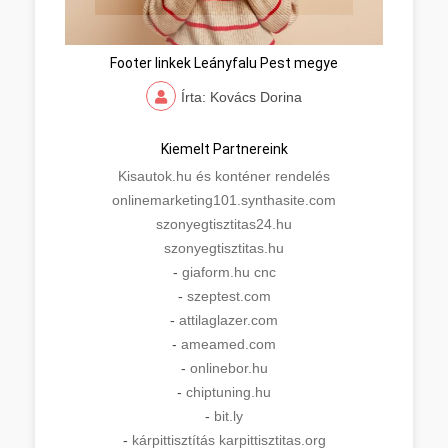
Footer linkek Leányfalu Pest megye
Írta: Kovács Dorina
Kiemelt Partnereink
Kisautok.hu és konténer rendelés
onlinemarketing101.synthasite.com
szonyegtisztitas24.hu
szonyegtisztitas.hu
-
giaform.hu cnc
-
szeptest.com
-
attilaglazer.com
-
ameamed.com
-
onlinebor.hu
-
chiptuning.hu
-
bit.ly
-
kárpittisztítás karpittisztitas.org