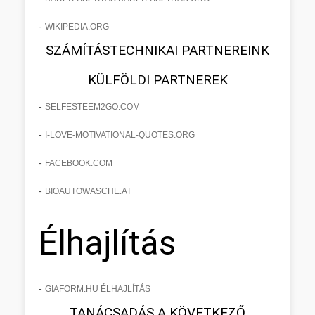
-
WIKIPEDIA.ORG
SZÁMÍTÁSTECHNIKAI PARTNEREINK
KÜLFÖLDI PARTNEREK
-
SELFESTEEM2GO.COM
-
I-LOVE-MOTIVATIONAL-QUOTES.ORG
-
FACEBOOK.COM
-
BIOAUTOWASCHE.AT
Élhajlítás
-
GIAFORM.HU ÉLHAJLÍTÁS
TANÁCSADÁS A KÖVETKEZŐ