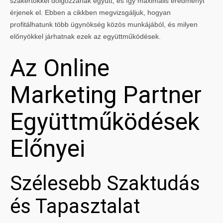
szakértőkkel dolgozzanak együtt, és így maximális eredményt
érjenek el. Ebben a cikkben megvizsgáljuk, hogyan
profitálhatunk több ügynökség közös munkájából, és milyen
előnyökkel járhatnak ezek az együttműködések.
Az Online
Marketing Partner
Együttműködések
Előnyei
Szélesebb Szaktudás
és Tapasztalat