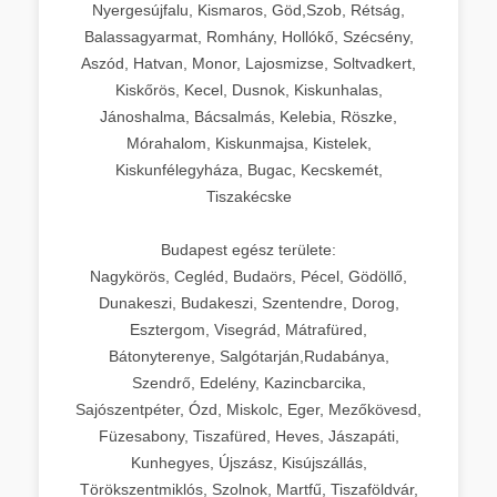
Nyergesújfalu, Kismaros, Göd,Szob, Rétság,
Balassagyarmat, Romhány, Hollókő, Szécsény,
Aszód, Hatvan, Monor, Lajosmizse, Soltvadkert,
Kiskőrös, Kecel, Dusnok, Kiskunhalas,
Jánoshalma, Bácsalmás, Kelebia, Röszke,
Mórahalom, Kiskunmajsa, Kistelek,
Kiskunfélegyháza, Bugac, Kecskemét,
Tiszakécske
Budapest egész területe:
Nagykörös, Cegléd, Budaörs, Pécel, Gödöllő,
Dunakeszi, Budakeszi, Szentendre, Dorog,
Esztergom, Visegrád, Mátrafüred,
Bátonyterenye, Salgótarján,Rudabánya,
Szendrő, Edelény, Kazincbarcika,
Sajószentpéter, Ózd, Miskolc, Eger, Mezőkövesd,
Füzesabony, Tiszafüred, Heves, Jászapáti,
Kunhegyes, Újszász, Kisújszállás,
Törökszentmiklós, Szolnok, Martfű, Tiszaföldvár,