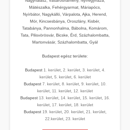
Nagyhalász, Vásárosnamény, Nyíregyháza,
Mátészalka, Fehérgyarmat, Máriapócs,
Nyírbátor, Nagykálló, Várpalota, Ajka, Herend,
Mór, Kincsesbánya, Oroszlány, Kisbér,
Tatabánya, Pannonhalma, Bábolna, Komárom,
Tata, Pilisvörösvár, Bicske, Érd, Százhalombatta,
Martonvásár, Százhalombatta, Gyál
Budapest egész területe:
Budapest
1. kerület
,
2. kerület
,
3. kerület
,
4.
kerület
,
5. kerület
,
6. kerület
Budapest
7. kerület
,
8. kerület
,
9. kerület
,
10.
kerület
,
11. kerület
,
12. kerület
Budapest
13. kerület
,
14. kerület
,
15. kerület
,
16.
kerület
,
17. kerület
,
18. kerület
Budapest
19. kerület
,
20. kerület
,
21. kerület
,
22.kerület
,
23. kerület