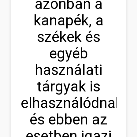
azonban a
kanapék, a
székek és
egyéb
használati
tárgyak is
elhasználódnak,
és ebben az
esetben igazi