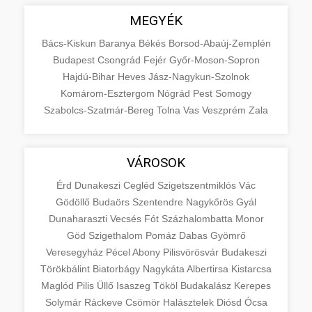
MEGYÉK
Bács-Kiskun
Baranya
Békés
Borsod-Abaúj-Zemplén
Budapest
Csongrád
Fejér
Győr-Moson-Sopron
Hajdú-Bihar
Heves
Jász-Nagykun-Szolnok
Komárom-Esztergom
Nógrád
Pest
Somogy
Szabolcs-Szatmár-Bereg
Tolna
Vas
Veszprém
Zala
VÁROSOK
Érd
Dunakeszi
Cegléd
Szigetszentmiklós
Vác
Gödöllő
Budaörs
Szentendre
Nagykőrös
Gyál
Dunaharaszti
Vecsés
Fót
Százhalombatta
Monor
Göd
Szigethalom
Pomáz
Dabas
Gyömrő
Veresegyház
Pécel
Abony
Pilisvörösvár
Budakeszi
Törökbálint
Biatorbágy
Nagykáta
Albertirsa
Kistarcsa
Maglód
Pilis
Üllő
Isaszeg
Tököl
Budakalász
Kerepes
Solymár
Ráckeve
Csömör
Halásztelek
Diósd
Ócsa