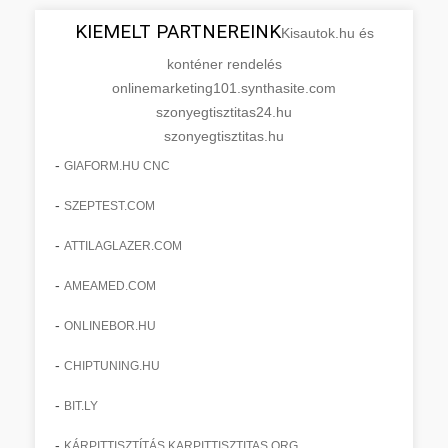
KIEMELT PARTNEREINK
Kisautok.hu és
konténer rendelés
onlinemarketing101.synthasite.com
szonyegtisztitas24.hu
szonyegtisztitas.hu
-
GIAFORM.HU CNC
-
SZEPTEST.COM
-
ATTILAGLAZER.COM
-
AMEAMED.COM
-
ONLINEBOR.HU
-
CHIPTUNING.HU
-
BIT.LY
-
KÁRPITTISZTÍTÁS KARPITTISZTITAS.ORG