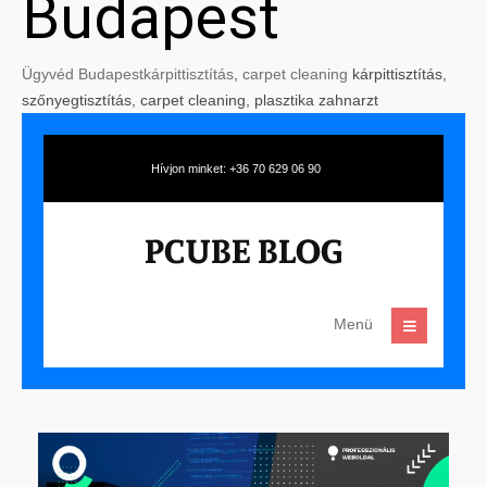
Budapest
Ügyvéd Budapest
kárpittisztítás
,
carpet cleaning
kárpittisztítás,
szőnyegtisztítás, carpet cleaning, plasztika zahnarzt
Hívjon minket: +36 70 629 06 90
Menü