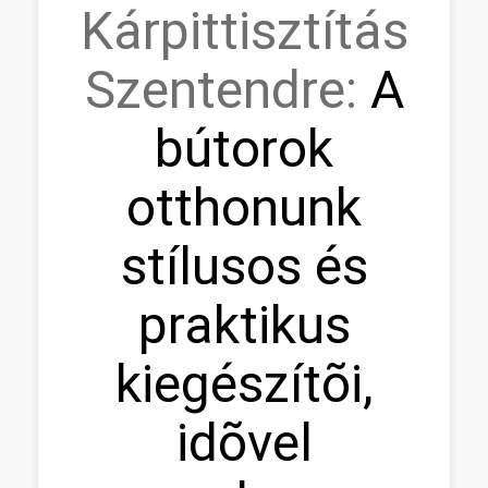
Kárpittisztítás
Szentendre:
A
bútorok
otthonunk
stílusos és
praktikus
kiegészítõi,
idõvel