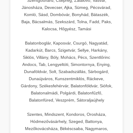
Szentgotthárd, Csepreg, Zalalövő, Vasvár,
Jánosháza, Devecser, Ajka, Sümeg, Pécsvárad,
Komló, Sásd, Dombóvár, Bonyhád, Bátaszék,
Baja, Bácsalmás, Szekszárd, Tolna, Fadd, Paks,
Kalocsa, Hőgyész, Tamási
Balatonboglár, Kaposvár, Csurgó, Nagyatád,
Kadarkút, Barcs, Szigetvár, Sellye, Harkány,
Siklós, Villány, Bóly, Mohács, Pécs, Szentlőrinc
Andocs, Tab, Lengyeltóti, Simontornya, Enying,
Dunaföldvár, Solt, Szabadszállás, Sárbogárd,
Dunaújváros, Kunszentmiklós, Ráckeve,
Gárdony, Székesfehérvár, Balatonföldvár, Siófok,
Balatonalmádi, Polgárdi, Balatonfűzfő,
Balatonfüred, Veszprém, Sátoraljaújhely
Szentes, Mindszent, Kondoros, Orosháza,
Hódmezővásárhely, Szeged, Battonya,
Mezőkovácsháza, Békéscsaba, Nagymaros,