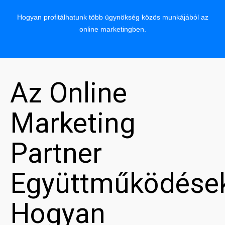
Hogyan profitálhatunk több ügynökség közös munkájából az
online marketingben.
Az Online
Marketing
Partner
Együttműködése
Hogyan