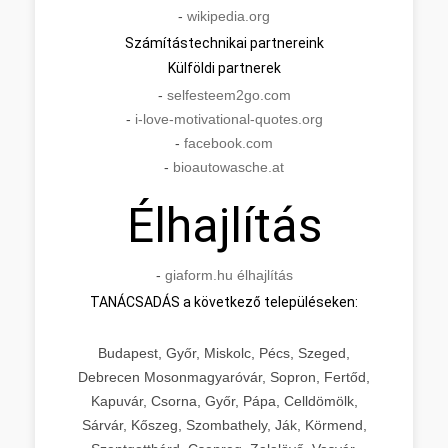
-
wikipedia.org
Számítástechnikai partnereink
Külföldi partnerek
-
selfesteem2go.com
-
i-love-motivational-quotes.org
-
facebook.com
-
bioautowasche.at
Élhajlítás
-
giaform.hu élhajlítás
TANÁCSADÁS a következő településeken:
Budapest, Győr, Miskolc, Pécs, Szeged,
Debrecen Mosonmagyaróvár, Sopron, Fertőd,
Kapuvár, Csorna, Győr, Pápa, Celldömölk,
Sárvár, Kőszeg, Szombathely, Ják, Körmend,