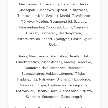
Mezőkövesd, Füzesabony, Tiszafüred, Heves,
Jászapáti, Kunhegyes, Újszász, Kisújszállás,
Törökszentmiklós, Szolnok, Martfű, Tiszaföldvár,
Túrkeve, Mezőtúr, Gyomaendrőd, Szarvas,
Kunszentmárton, Csongrád, Abony, Nagykáta,
Újszász, Jászberény, Jászfényszaru,
Jászárokszállás, Lőrinci, Gyöngyös, Pásztó,Gyula,
Sarkad
Békés, Mezőberény, Szeghalom, Berettyóújfalu,
Biharkeresztes, Püspökladány, Karcag, Derecske,
Nádudvar, Hajdúszoboszló, Debrecen,
Balmazújváros, Hajdúböszörmény, Téglás,
Hajdúhadház, Nyíradony, Újfehértó, Hajdúdorog,
Mezőcsát, Polgár, Hajdúnánás, Tiszaújváros,
Tiszavasvári, Tiszalök, Tokaj, Felsőzsolca, Szikszó,
Szerencs, Sárospatak, Zalaszentgrót