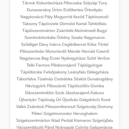
Tárnok
Kiskunlacháza
Piliscsaba
Sülysáp
Tura
Dunavarsány
Üröm
Erdőkertes
Őrbottyán
Nagykovácsi
Páty
Mogyoród
Aszód
Tápiószecső
Taksony
Tápiószele
Dömsöd
Kartal
Tahitótfalu
Tápiószentmárton
Zsámbék
Alsónémedi
Bugyi
Szentmártonkáta
Örkény
Szada
Nagymaros
Sződliget
Dány
Inárcs
Ceglédbercel
Kóka
Törtel
Pilisszentiván
Monorierdő
Mende
Hernád
Csemő
Nagytarcsa
Bag
Ecser
Nyáregyháza
Sződ
Verőce
Telki
Farmos
Pilisborosjenő
Tápiógyörgye
Tápióbicske
Felsőpakony
Leányfalu
Délegyháza
Táborfalva
Tóalmás
Csobánka
Sóskút
Dunabogdány
Hévízgyörk
Pilisszántó
Tápiószőlős
Gomba
Dánszentmiklós
Szob
Jászkarajenő
Kakucs
Újhartyán
Tápióság
Úri
Újszilvás
Galgahévíz
Kosd
Valkó
Zsámbok
Pilisszentkereszt
Szigetcsép
Domony
Péteri
Szigetmonostor
Herceghalom
Szigetszentmárton
Iklad
Perbál
Kismaros
Szigetújfalu
Vácszentlászló
Pánd
Nyársapát
Csörög
Galgamácsa