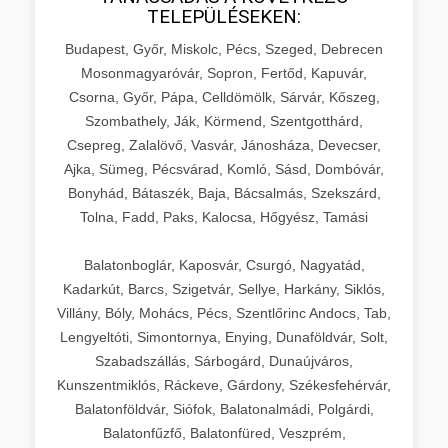
TELEPÜLÉSEKEN:
Budapest, Győr, Miskolc, Pécs, Szeged, Debrecen
Mosonmagyaróvár, Sopron, Fertőd, Kapuvár,
Csorna, Győr, Pápa, Celldömölk, Sárvár, Kőszeg,
Szombathely, Ják, Körmend, Szentgotthárd,
Csepreg, Zalalövő, Vasvár, Jánosháza, Devecser,
Ajka, Sümeg, Pécsvárad, Komló, Sásd, Dombóvár,
Bonyhád, Bátaszék, Baja, Bácsalmás, Szekszárd,
Tolna, Fadd, Paks, Kalocsa, Hőgyész, Tamási
Balatonboglár, Kaposvár, Csurgó, Nagyatád,
Kadarkút, Barcs, Szigetvár, Sellye, Harkány, Siklós,
Villány, Bóly, Mohács, Pécs, Szentlőrinc Andocs, Tab,
Lengyeltóti, Simontornya, Enying, Dunaföldvár, Solt,
Szabadszállás, Sárbogárd, Dunaújváros,
Kunszentmiklós, Ráckeve, Gárdony, Székesfehérvár,
Balatonföldvár, Siófok, Balatonalmádi, Polgárdi,
Balatonfűzfő, Balatonfüred, Veszprém,