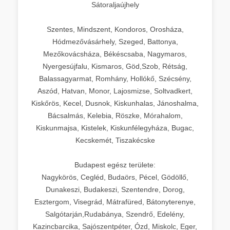
Sátoraljaújhely
Szentes, Mindszent, Kondoros, Orosháza,
Hódmezővásárhely, Szeged, Battonya,
Mezőkovácsháza, Békéscsaba, Nagymaros,
Nyergesújfalu, Kismaros, Göd,Szob, Rétság,
Balassagyarmat, Romhány, Hollókő, Szécsény,
Aszód, Hatvan, Monor, Lajosmizse, Soltvadkert,
Kiskőrös, Kecel, Dusnok, Kiskunhalas, Jánoshalma,
Bácsalmás, Kelebia, Röszke, Mórahalom,
Kiskunmajsa, Kistelek, Kiskunfélegyháza, Bugac,
Kecskemét, Tiszakécske
Budapest egész területe:
Nagykörös, Cegléd, Budaörs, Pécel, Gödöllő,
Dunakeszi, Budakeszi, Szentendre, Dorog,
Esztergom, Visegrád, Mátrafüred, Bátonyterenye,
Salgótarján,Rudabánya, Szendrő, Edelény,
Kazincbarcika, Sajószentpéter, Ózd, Miskolc, Eger,