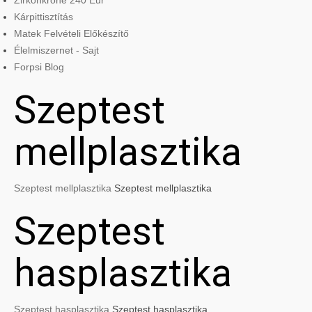
Zirkonkrone 240 Eur
Kárpittisztítás
Matek Felvételi Előkészítő
Élelmiszernet - Sajt
Forpsi Blog
Szeptest
mellplasztika
Szeptest mellplasztika
Szeptest mellplasztika
Szeptest
hasplasztika
Szeptest hasplasztika
Szeptest hasplasztika