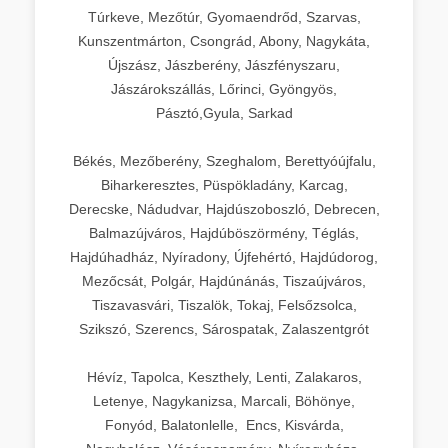
Túrkeve, Mezőtúr, Gyomaendrőd, Szarvas,
Kunszentmárton, Csongrád, Abony, Nagykáta,
Újszász, Jászberény, Jászfényszaru,
Jászárokszállás, Lőrinci, Gyöngyös,
Pásztó,Gyula, Sarkad
Békés, Mezőberény, Szeghalom, Berettyóújfalu,
Biharkeresztes, Püspökladány, Karcag,
Derecske, Nádudvar, Hajdúszoboszló, Debrecen,
Balmazújváros, Hajdúböszörmény, Téglás,
Hajdúhadház, Nyíradony, Újfehértó, Hajdúdorog,
Mezőcsát, Polgár, Hajdúnánás, Tiszaújváros,
Tiszavasvári, Tiszalök, Tokaj, Felsőzsolca,
Szikszó, Szerencs, Sárospatak, Zalaszentgrót
Hévíz, Tapolca, Keszthely, Lenti, Zalakaros,
Letenye, Nagykanizsa, Marcali, Böhönye,
Fonyód, Balatonlelle, Encs, Kisvárda,