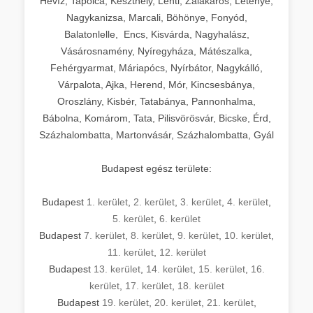
Hévíz, Tapolca, Keszthely, Lenti, Zalakaros, Letenye,
Nagykanizsa, Marcali, Böhönye, Fonyód,
Balatonlelle, Encs, Kisvárda, Nagyhalász,
Vásárosnamény, Nyíregyháza, Mátészalka,
Fehérgyarmat, Máriapócs, Nyírbátor, Nagykálló,
Várpalota, Ajka, Herend, Mór, Kincsesbánya,
Oroszlány, Kisbér, Tatabánya, Pannonhalma,
Bábolna, Komárom, Tata, Pilisvörösvár, Bicske, Érd,
Százhalombatta, Martonvásár, Százhalombatta, Gyál
Budapest egész területe:
Budapest
1. kerület
,
2. kerület
,
3. kerület
,
4. kerület
,
5. kerület
,
6. kerület
Budapest
7. kerület
,
8. kerület
,
9. kerület
,
10. kerület
,
11. kerület
,
12. kerület
Budapest
13. kerület
,
14. kerület
,
15. kerület
,
16.
kerület
,
17. kerület
,
18. kerület
Budapest
19. kerület
,
20. kerület
,
21. kerület
,