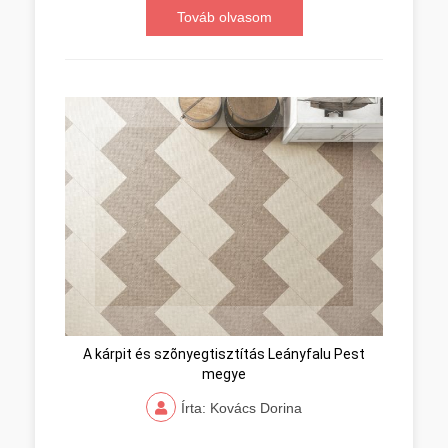
Továb olvasom
A kárpit és szõnyegtisztítás Leányfalu Pest
megye
Írta: Kovács Dorina