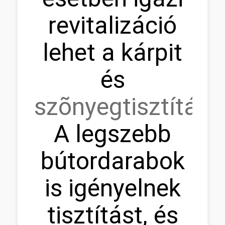
revitalizáció
lehet a kárpit
és
szõnyegtisztítás.
A legszebb
bútordarabok
is igényelnek
tisztítást, és