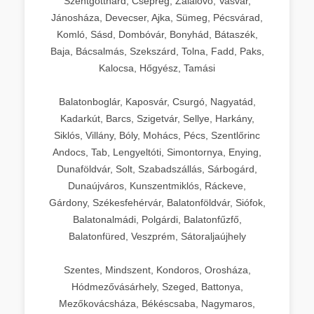
Szentgotthárd, Csepreg, Zalalövő, Vasvár,
Jánosháza, Devecser, Ajka, Sümeg, Pécsvárad,
Komló, Sásd, Dombóvár, Bonyhád, Bátaszék,
Baja, Bácsalmás, Szekszárd, Tolna, Fadd, Paks,
Kalocsa, Hőgyész, Tamási
Balatonboglár, Kaposvár, Csurgó, Nagyatád,
Kadarkút, Barcs, Szigetvár, Sellye, Harkány,
Siklós, Villány, Bóly, Mohács, Pécs, Szentlőrinc
Andocs, Tab, Lengyeltóti, Simontornya, Enying,
Dunaföldvár, Solt, Szabadszállás, Sárbogárd,
Dunaújváros, Kunszentmiklós, Ráckeve,
Gárdony, Székesfehérvár, Balatonföldvár, Siófok,
Balatonalmádi, Polgárdi, Balatonfűzfő,
Balatonfüred, Veszprém, Sátoraljaújhely
Szentes, Mindszent, Kondoros, Orosháza,
Hódmezővásárhely, Szeged, Battonya,
Mezőkovácsháza, Békéscsaba, Nagymaros,