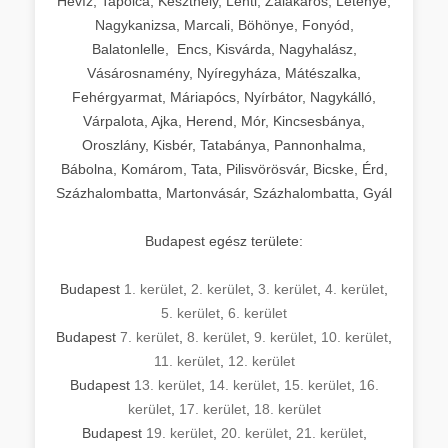
Hévíz, Tapolca, Keszthely, Lenti, Zalakaros, Letenye,
Nagykanizsa, Marcali, Böhönye, Fonyód,
Balatonlelle, Encs, Kisvárda, Nagyhalász,
Vásárosnamény, Nyíregyháza, Mátészalka,
Fehérgyarmat, Máriapócs, Nyírbátor, Nagykálló,
Várpalota, Ajka, Herend, Mór, Kincsesbánya,
Oroszlány, Kisbér, Tatabánya, Pannonhalma,
Bábolna, Komárom, Tata, Pilisvörösvár, Bicske, Érd,
Százhalombatta, Martonvásár, Százhalombatta, Gyál
Budapest egész területe:
Budapest
1. kerület
,
2. kerület
,
3. kerület
,
4. kerület
,
5. kerület
,
6. kerület
Budapest
7. kerület
,
8. kerület
,
9. kerület
,
10. kerület
,
11. kerület
,
12. kerület
Budapest
13. kerület
,
14. kerület
,
15. kerület
,
16.
kerület
,
17. kerület
,
18. kerület
Budapest
19. kerület
,
20. kerület
,
21. kerület
,