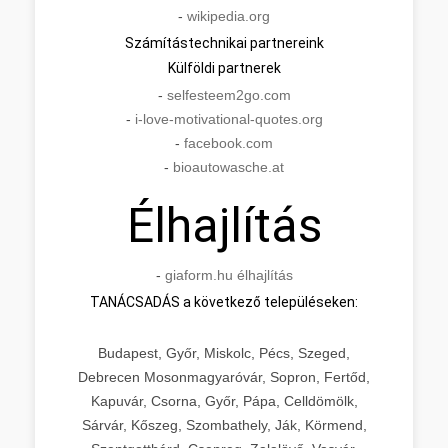
-
wikipedia.org
Számítástechnikai partnereink
Külföldi partnerek
-
selfesteem2go.com
-
i-love-motivational-quotes.org
-
facebook.com
-
bioautowasche.at
Élhajlítás
-
giaform.hu élhajlítás
TANÁCSADÁS a következő településeken:
Budapest, Győr, Miskolc, Pécs, Szeged,
Debrecen Mosonmagyaróvár, Sopron, Fertőd,
Kapuvár, Csorna, Győr, Pápa, Celldömölk,
Sárvár, Kőszeg, Szombathely, Ják, Körmend,