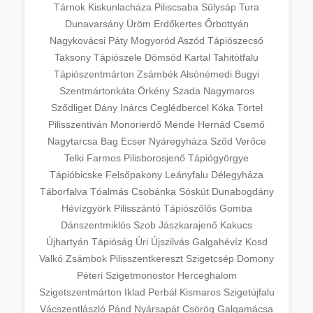
Tárnok
Kiskunlacháza
Piliscsaba
Sülysáp
Tura
Dunavarsány
Üröm
Erdőkertes
Őrbottyán
Nagykovácsi
Páty
Mogyoród
Aszód
Tápiószecső
Taksony
Tápiószele
Dömsöd
Kartal
Tahitótfalu
Tápiószentmárton
Zsámbék
Alsónémedi
Bugyi
Szentmártonkáta
Örkény
Szada
Nagymaros
Sződliget
Dány
Inárcs
Ceglédbercel
Kóka
Törtel
Pilisszentiván
Monorierdő
Mende
Hernád
Csemő
Nagytarcsa
Bag
Ecser
Nyáregyháza
Sződ
Verőce
Telki
Farmos
Pilisborosjenő
Tápiógyörgye
Tápióbicske
Felsőpakony
Leányfalu
Délegyháza
Táborfalva
Tóalmás
Csobánka
Sóskút
Dunabogdány
Hévízgyörk
Pilisszántó
Tápiószőlős
Gomba
Dánszentmiklós
Szob
Jászkarajenő
Kakucs
Újhartyán
Tápióság
Úri
Újszilvás
Galgahévíz
Kosd
Valkó
Zsámbok
Pilisszentkereszt
Szigetcsép
Domony
Péteri
Szigetmonostor
Herceghalom
Szigetszentmárton
Iklad
Perbál
Kismaros
Szigetújfalu
Vácszentlászló
Pánd
Nyársapát
Csörög
Galgamácsa