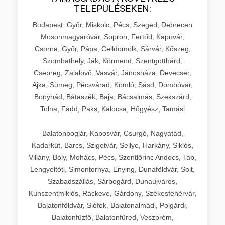
TELEPÜLÉSEKEN:
Budapest, Győr, Miskolc, Pécs, Szeged, Debrecen
Mosonmagyaróvár, Sopron, Fertőd, Kapuvár,
Csorna, Győr, Pápa, Celldömölk, Sárvár, Kőszeg,
Szombathely, Ják, Körmend, Szentgotthárd,
Csepreg, Zalalövő, Vasvár, Jánosháza, Devecser,
Ajka, Sümeg, Pécsvárad, Komló, Sásd, Dombóvár,
Bonyhád, Bátaszék, Baja, Bácsalmás, Szekszárd,
Tolna, Fadd, Paks, Kalocsa, Hőgyész, Tamási
Balatonboglár, Kaposvár, Csurgó, Nagyatád,
Kadarkút, Barcs, Szigetvár, Sellye, Harkány, Siklós,
Villány, Bóly, Mohács, Pécs, Szentlőrinc Andocs, Tab,
Lengyeltóti, Simontornya, Enying, Dunaföldvár, Solt,
Szabadszállás, Sárbogárd, Dunaújváros,
Kunszentmiklós, Ráckeve, Gárdony, Székesfehérvár,
Balatonföldvár, Siófok, Balatonalmádi, Polgárdi,
Balatonfűzfő, Balatonfüred, Veszprém,