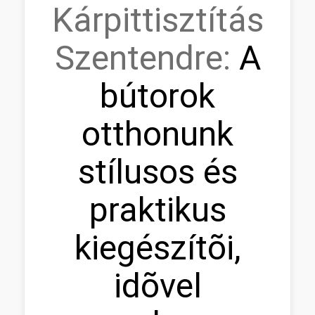
Kárpittisztítás
Szentendre:
A
bútorok
otthonunk
stílusos és
praktikus
kiegészítõi,
idõvel