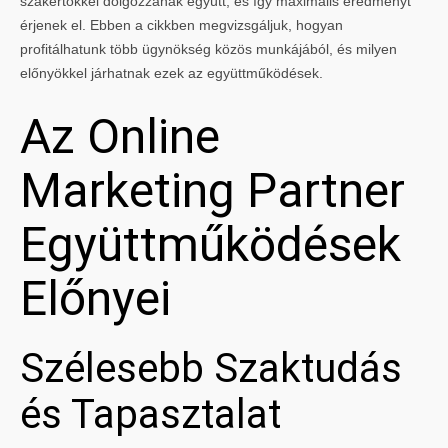
szakértőkkel dolgozzanak együtt, és így maximális eredményt
érjenek el. Ebben a cikkben megvizsgáljuk, hogyan
profitálhatunk több ügynökség közös munkájából, és milyen
előnyökkel járhatnak ezek az együttműködések.
Az Online
Marketing Partner
Együttműködések
Előnyei
Szélesebb Szaktudás
és Tapasztalat