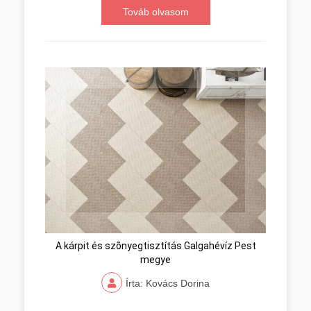
Továb olvasom
A kárpit és szõnyegtisztítás Galgahévíz Pest
megye
Írta: Kovács Dorina