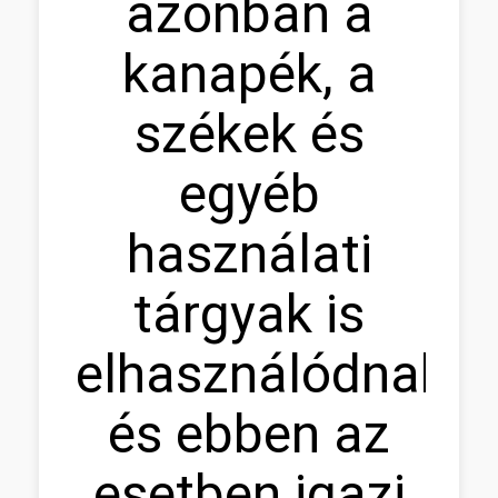
azonban a
kanapék, a
székek és
egyéb
használati
tárgyak is
elhasználódnak,
és ebben az
esetben igazi