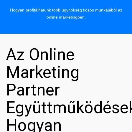
Hogyan profitálhatunk több ügynökség közös munkájából az
online marketingben.
Az Online
Marketing
Partner
Együttműködése
Hogyan