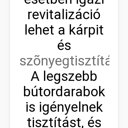
revitalizáció
lehet a kárpit
és
szõnyegtisztítás.
A legszebb
bútordarabok
is igényelnek
tisztítást, és