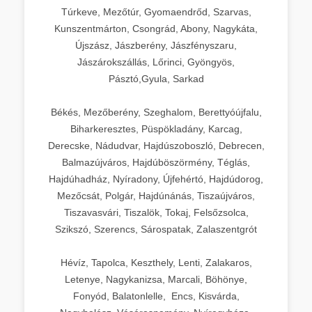
Túrkeve, Mezőtúr, Gyomaendrőd, Szarvas,
Kunszentmárton, Csongrád, Abony, Nagykáta,
Újszász, Jászberény, Jászfényszaru,
Jászárokszállás, Lőrinci, Gyöngyös,
Pásztó,Gyula, Sarkad
Békés, Mezőberény, Szeghalom, Berettyóújfalu,
Biharkeresztes, Püspökladány, Karcag,
Derecske, Nádudvar, Hajdúszoboszló, Debrecen,
Balmazújváros, Hajdúböszörmény, Téglás,
Hajdúhadház, Nyíradony, Újfehértó, Hajdúdorog,
Mezőcsát, Polgár, Hajdúnánás, Tiszaújváros,
Tiszavasvári, Tiszalök, Tokaj, Felsőzsolca,
Szikszó, Szerencs, Sárospatak, Zalaszentgrót
Hévíz, Tapolca, Keszthely, Lenti, Zalakaros,
Letenye, Nagykanizsa, Marcali, Böhönye,
Fonyód, Balatonlelle, Encs, Kisvárda,