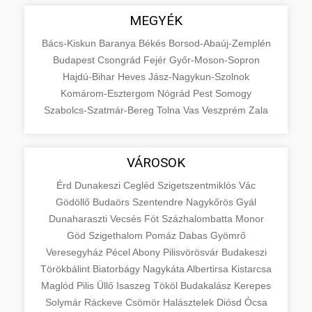
MEGYÉK
Bács-Kiskun
Baranya
Békés
Borsod-Abaúj-Zemplén
Budapest
Csongrád
Fejér
Győr-Moson-Sopron
Hajdú-Bihar
Heves
Jász-Nagykun-Szolnok
Komárom-Esztergom
Nógrád
Pest
Somogy
Szabolcs-Szatmár-Bereg
Tolna
Vas
Veszprém
Zala
VÁROSOK
Érd
Dunakeszi
Cegléd
Szigetszentmiklós
Vác
Gödöllő
Budaörs
Szentendre
Nagykőrös
Gyál
Dunaharaszti
Vecsés
Fót
Százhalombatta
Monor
Göd
Szigethalom
Pomáz
Dabas
Gyömrő
Veresegyház
Pécel
Abony
Pilisvörösvár
Budakeszi
Törökbálint
Biatorbágy
Nagykáta
Albertirsa
Kistarcsa
Maglód
Pilis
Üllő
Isaszeg
Tököl
Budakalász
Kerepes
Solymár
Ráckeve
Csömör
Halásztelek
Diósd
Ócsa