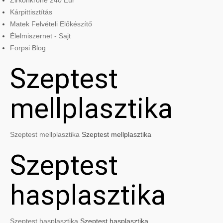
Zirkonkrone 240 Eur
Kárpittisztítás
Matek Felvételi Előkészítő
Élelmiszernet - Sajt
Forpsi Blog
Szeptest
mellplasztika
Szeptest mellplasztika
Szeptest mellplasztika
Szeptest
hasplasztika
Szeptest hasplasztika
Szeptest hasplasztika