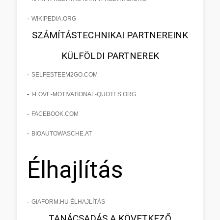
-
WIKIPEDIA.ORG
SZÁMÍTÁSTECHNIKAI PARTNEREINK
KÜLFÖLDI PARTNEREK
-
SELFESTEEM2GO.COM
-
I-LOVE-MOTIVATIONAL-QUOTES.ORG
-
FACEBOOK.COM
-
BIOAUTOWASCHE.AT
Élhajlítás
-
GIAFORM.HU ÉLHAJLÍTÁS
TANÁCSADÁS A KÖVETKEZŐ