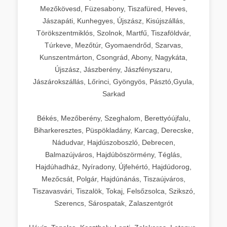
Mezőkövesd, Füzesabony, Tiszafüred, Heves,
Jászapáti, Kunhegyes, Újszász, Kisújszállás,
Törökszentmiklós, Szolnok, Martfű, Tiszaföldvár,
Túrkeve, Mezőtúr, Gyomaendrőd, Szarvas,
Kunszentmárton, Csongrád, Abony, Nagykáta,
Újszász, Jászberény, Jászfényszaru,
Jászárokszállás, Lőrinci, Gyöngyös, Pásztó,Gyula,
Sarkad
Békés, Mezőberény, Szeghalom, Berettyóújfalu,
Biharkeresztes, Püspökladány, Karcag, Derecske,
Nádudvar, Hajdúszoboszló, Debrecen,
Balmazújváros, Hajdúböszörmény, Téglás,
Hajdúhadház, Nyíradony, Újfehértó, Hajdúdorog,
Mezőcsát, Polgár, Hajdúnánás, Tiszaújváros,
Tiszavasvári, Tiszalök, Tokaj, Felsőzsolca, Szikszó,
Szerencs, Sárospatak, Zalaszentgrót