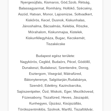
Nyergesújfalu, Kismaros, Göd,Szob, Rétság,
Balassagyarmat, Romhány, Hollókő, Szécsény,
Aszód, Hatvan, Monor, Lajosmizse, Soltvadkert,
Kiskőrös, Kecel, Dusnok, Kiskunhalas,
Jánoshalma, Bácsalmás, Kelebia, Röszke,
Mórahalom, Kiskunmajsa, Kistelek,
Kiskunfélegyháza, Bugac, Kecskemét,
Tiszakécske
Budapest egész területe:
Nagykörös, Cegléd, Budaörs, Pécel, Gödöllő,
Dunakeszi, Budakeszi, Szentendre, Dorog,
Esztergom, Visegrád, Mátrafüred,
Bátonyterenye, Salgótarján,Rudabánya,
Szendrő, Edelény, Kazincbarcika,
Sajószentpéter, Ózd, Miskolc, Eger, Mezőkövesd,
Füzesabony, Tiszafüred, Heves, Jászapáti,
Kunhegyes, Újszász, Kisújszállás,
Törökszentmiklós, Szolnok, Martfű, Tiszaföldvár,