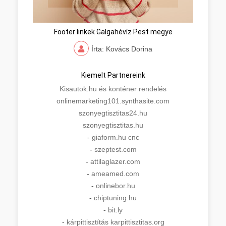
Footer linkek Galgahévíz Pest megye
Írta: Kovács Dorina
Kiemelt Partnereink
Kisautok.hu és konténer rendelés
onlinemarketing101.synthasite.com
szonyegtisztitas24.hu
szonyegtisztitas.hu
-
giaform.hu cnc
-
szeptest.com
-
attilaglazer.com
-
ameamed.com
-
onlinebor.hu
-
chiptuning.hu
-
bit.ly
-
kárpittisztítás karpittisztitas.org