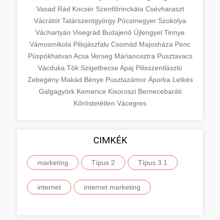
Vasad
Rád
Kocsér
Szentlőrinckáta
Csévharaszt
Vácrátót
Tatárszentgyörgy
Pócsmegyer
Szokolya
Váchartyán
Visegrád
Budajenő
Újlengyel
Tinnye
Vámosmikola
Pilisjászfalu
Csomád
Majosháza
Penc
Püspökhatvan
Acsa
Verseg
Márianosztra
Pusztavacs
Vácduka
Tök
Szigetbecse
Apaj
Pilisszentlászló
Zebegény
Makád
Bénye
Pusztazámor
Áporka
Letkés
Galgagyörk
Kemence
Kisoroszi
Bernecebaráti
Kőröstetétlen
Vácegres
CIMKÉK
marketing
Típus 2
Típus 3 1
internet
internet marketing