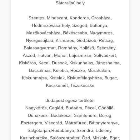
Sátoraljaújhely
Szentes, Mindszent, Kondoros, Orosháza,
Hódmezővásárhely, Szeged, Battonya,
Mezőkovácsháza, Békéscsaba, Nagymaros,
Nyergesújfalu, Kismaros, Göd,Szob, Rétság,
Balassagyarmat, Romhány, Hollókő, Szécsény,
Aszód, Hatvan, Monor, Lajosmizse, Soltvadkert,
Kiskőrös, Kecel, Dusnok, Kiskunhalas, Jánoshalma,
Bácsalmás, Kelebia, Röszke, Mórahalom,
Kiskunmajsa, Kistelek, Kiskunfélegyháza, Bugac,
Kecskemét, Tiszakécske
Budapest egész területe:
Nagykörös, Cegléd, Budaörs, Pécel, Gödöllő,
Dunakeszi, Budakeszi, Szentendre, Dorog,
Esztergom, Visegrád, Mátrafüred, Bátonyterenye,
Salgótarján,Rudabánya, Szendrő, Edelény,
Kazincbarcika, Sajószentpéter, Ózd, Miskolc, Eger,