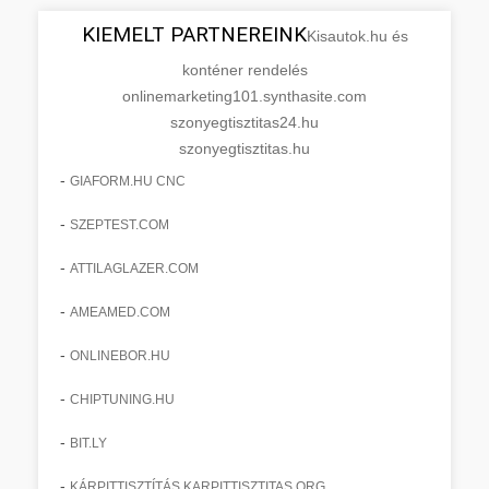
KIEMELT PARTNEREINK
Kisautok.hu és
konténer rendelés
onlinemarketing101.synthasite.com
szonyegtisztitas24.hu
szonyegtisztitas.hu
-
GIAFORM.HU CNC
-
SZEPTEST.COM
-
ATTILAGLAZER.COM
-
AMEAMED.COM
-
ONLINEBOR.HU
-
CHIPTUNING.HU
-
BIT.LY
-
KÁRPITTISZTÍTÁS KARPITTISZTITAS.ORG