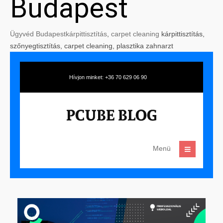
Budapest
Ügyvéd Budapest
kárpittisztítás
,
carpet cleaning
kárpittisztítás,
szőnyegtisztítás, carpet cleaning, plasztika zahnarzt
Hívjon minket: +36 70 629 06 90
Menü