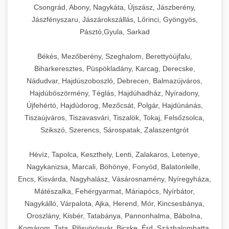
Csongrád, Abony, Nagykáta, Újszász, Jászberény,
Jászfényszaru, Jászárokszállás, Lőrinci, Gyöngyös,
Pásztó,Gyula, Sarkad
Békés, Mezőberény, Szeghalom, Berettyóújfalu,
Biharkeresztes, Püspökladány, Karcag, Derecske,
Nádudvar, Hajdúszoboszló, Debrecen, Balmazújváros,
Hajdúböszörmény, Téglás, Hajdúhadház, Nyíradony,
Újfehértó, Hajdúdorog, Mezőcsát, Polgár, Hajdúnánás,
Tiszaújváros, Tiszavasvári, Tiszalök, Tokaj, Felsőzsolca,
Szikszó, Szerencs, Sárospatak, Zalaszentgrót
Hévíz, Tapolca, Keszthely, Lenti, Zalakaros, Letenye,
Nagykanizsa, Marcali, Böhönye, Fonyód, Balatonlelle,
Encs, Kisvárda, Nagyhalász, Vásárosnamény, Nyíregyháza,
Mátészalka, Fehérgyarmat, Máriapócs, Nyírbátor,
Nagykálló, Várpalota, Ajka, Herend, Mór, Kincsesbánya,
Oroszlány, Kisbér, Tatabánya, Pannonhalma, Bábolna,
Komárom, Tata, Pilisvörösvár, Bicske, Érd, Százhalombatta,