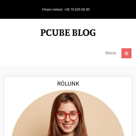
Hívjon minket: +36 70 629 06 90
Menü
RÓLUNK