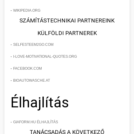
-
WIKIPEDIA.ORG
SZÁMÍTÁSTECHNIKAI PARTNEREINK
KÜLFÖLDI PARTNEREK
-
SELFESTEEM2GO.COM
-
I-LOVE-MOTIVATIONAL-QUOTES.ORG
-
FACEBOOK.COM
-
BIOAUTOWASCHE.AT
Élhajlítás
-
GIAFORM.HU ÉLHAJLÍTÁS
TANÁCSADÁS A KÖVETKEZŐ