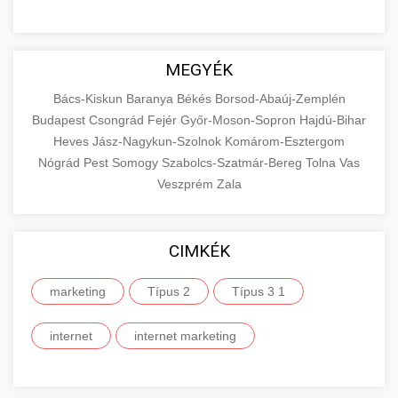
MEGYÉK
Bács-Kiskun
Baranya
Békés
Borsod-Abaúj-Zemplén
Budapest
Csongrád
Fejér
Győr-Moson-Sopron
Hajdú-Bihar
Heves
Jász-Nagykun-Szolnok
Komárom-Esztergom
Nógrád
Pest
Somogy
Szabolcs-Szatmár-Bereg
Tolna
Vas
Veszprém
Zala
CIMKÉK
marketing
Típus 2
Típus 3 1
internet
internet marketing