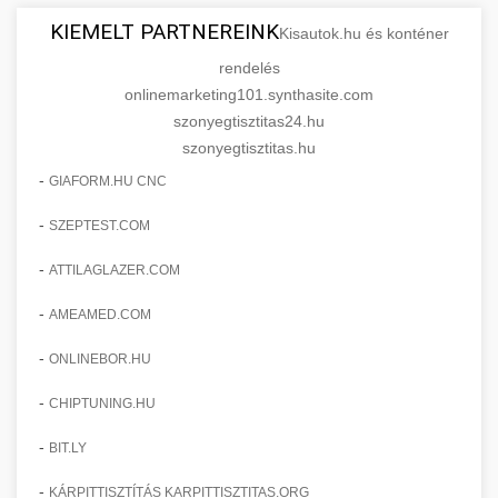
KIEMELT PARTNEREINK
Kisautok.hu és konténer
rendelés
onlinemarketing101.synthasite.com
szonyegtisztitas24.hu
szonyegtisztitas.hu
-
GIAFORM.HU CNC
-
SZEPTEST.COM
-
ATTILAGLAZER.COM
-
AMEAMED.COM
-
ONLINEBOR.HU
-
CHIPTUNING.HU
-
BIT.LY
-
KÁRPITTISZTÍTÁS KARPITTISZTITAS.ORG