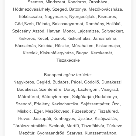
Szentes, Mindszent, Kondoros, Orosháza,
Hódmezővásárhely, Szeged, Battonya, Mezőkovácsháza,
Békéscsaba, Nagymaros, Nyergesújfalu, Kismaros,
Göd,Szob, Rétság, Balassagyarmat, Romhány, Hollókő,
Szécsény, Aszód, Hatvan, Monor, Lajosmizse, Soltvadkert,
Kiskőrös, Kecel, Dusnok, Kiskunhalas, Jánoshalma,
Bácsalmás, Kelebia, Röszke, Mórahalom, Kiskunmajsa,
Kistelek, Kiskunfélegyháza, Bugac, Kecskemét,
Tiszakécske
Budapest egész területe:
Nagykörös, Cegléd, Budaörs, Pécel, Gödöllő, Dunakeszi,
Budakeszi, Szentendre, Dorog, Esztergom, Visegrád,
Mátrafüred, Bátonyterenye, Salgótarján,Rudabánya,
Szendrő, Edelény, Kazincbarcika, Sajószentpéter, Ózd,
Miskolc, Eger, Mezőkövesd, Füzesabony, Tiszafüred,
Heves, Jászapáti, Kunhegyes, Újszász, Kisújszállás,
Törökszentmiklós, Szolnok, Martfű, Tiszaföldvár, Túrkeve,
Mezőtúr, Gyomaendrőd, Szarvas, Kunszentmárton,