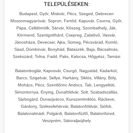
TELEPÜLÉSEKEN:
Budapest, Győr, Miskolc, Pécs, Szeged, Debrecen
Mosonmagyaróvár, Sopron, Fertőd, Kapuvár, Csorna, Győr,
Pápa, Celldömölk, Sárvár, Kőszeg, Szombathely, Ják,
Körmend, Szentgotthárd, Csepreg, Zalalövő, Vasvár,
Jánosháza, Devecser, Ajka, Sümeg, Pécsvárad, Komló,
Sásd, Dombóvár, Bonyhád, Bátaszék, Baja, Bácsalmás,
Szekszárd, Tolna, Fadd, Paks, Kalocsa, Hőgyész, Tamási
Balatonboglár, Kaposvár, Csurgó, Nagyatád, Kadarkút,
Barcs, Szigetvár, Sellye, Harkány, Siklós, Villány, Bóly,
Mohács, Pécs, Szentlőrinc Andocs, Tab, Lengyeltóti,
Simontornya, Enying, Dunaföldvár, Solt, Szabadszállás,
Sárbogárd, Dunaújváros, Kunszentmiklós, Ráckeve,
Gárdony, Székesfehérvár, Balatonföldvár, Siófok,
Balatonalmádi, Polgárdi, Balatonfűzfő, Balatonfüred,
Veszprém, Sátoraljaújhely