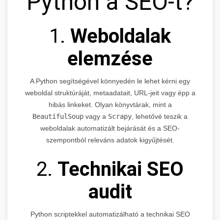
Python a SEO-t?
1.
Weboldalak
elemzése
A Python segítségével könnyedén le lehet kérni egy
weboldal struktúráját, metaadatait, URL-jeit vagy épp a
hibás linkeket. Olyan könyvtárak, mint a
BeautifulSoup
vagy a
Scrapy
, lehetővé teszik a
weboldalak automatizált bejárását és a SEO-
szempontból releváns adatok kigyűjtését.
2.
Technikai SEO
audit
Python scriptekkel automatizálható a technikai SEO