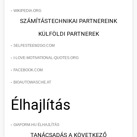
-
WIKIPEDIA.ORG
SZÁMÍTÁSTECHNIKAI PARTNEREINK
KÜLFÖLDI PARTNEREK
-
SELFESTEEM2GO.COM
-
I-LOVE-MOTIVATIONAL-QUOTES.ORG
-
FACEBOOK.COM
-
BIOAUTOWASCHE.AT
Élhajlítás
-
GIAFORM.HU ÉLHAJLÍTÁS
TANÁCSADÁS A KÖVETKEZŐ