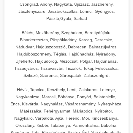
Csongrád, Abony, Nagykáta, Újszász, Jászberény,
Jászfényszaru, Jászárokszállás, Lőrinci, Gyöngyös,
Pásztó,Gyula, Sarkad
Békés, Mezőberény, Szeghalom, Berettyóújfalu,
Biharkeresztes, Püspökladány, Karcag, Derecske,
Nádudvar, Hajdúszoboszló, Debrecen, Balmazújváros,
Hajdúböszörmény, Téglás, Hajdúhadház, Nyíradony,
Újfehértó, Hajdúdorog, Mezőcsát, Polgár, Hajdúnánás,
Tiszaújváros, Tiszavasvári, Tiszalök, Tokaj, Felsőzsolca,
Szikszó, Szerencs, Sárospatak, Zalaszentgrót
Hévíz, Tapolca, Keszthely, Lenti, Zalakaros, Letenye,
Nagykanizsa, Marcali, Böhönye, Fonyód, Balatonlelle,
Encs, Kisvárda, Nagyhalász, Vásárosnamény, Nyíregyháza,
Mátészalka, Fehérgyarmat, Máriapócs, Nyírbátor,
Nagykálló, Várpalota, Ajka, Herend, Mór, Kincsesbánya,
Oroszlány, Kisbér, Tatabánya, Pannonhalma, Bábolna,
Komárom, Tata, Pilisvörösvár, Bicske, Érd, Százhalombatta,