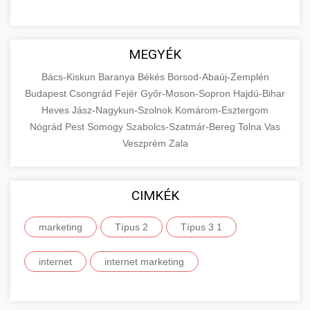
MEGYÉK
Bács-Kiskun
Baranya
Békés
Borsod-Abaúj-Zemplén
Budapest
Csongrád
Fejér
Győr-Moson-Sopron
Hajdú-Bihar
Heves
Jász-Nagykun-Szolnok
Komárom-Esztergom
Nógrád
Pest
Somogy
Szabolcs-Szatmár-Bereg
Tolna
Vas
Veszprém
Zala
CIMKÉK
marketing
Típus 2
Típus 3 1
internet
internet marketing