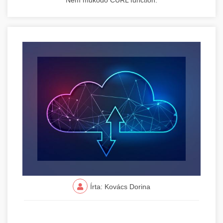
Nem működő CURL function.
Írta: Kovács Dorina