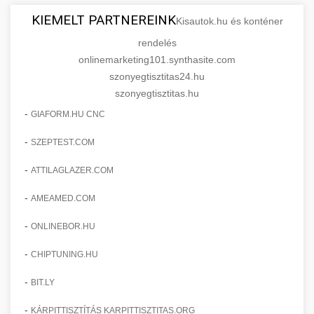
KIEMELT PARTNEREINK
Kisautok.hu és konténer
rendelés
onlinemarketing101.synthasite.com
szonyegtisztitas24.hu
szonyegtisztitas.hu
-
GIAFORM.HU CNC
-
SZEPTEST.COM
-
ATTILAGLAZER.COM
-
AMEAMED.COM
-
ONLINEBOR.HU
-
CHIPTUNING.HU
-
BIT.LY
-
KÁRPITTISZTÍTÁS KARPITTISZTITAS.ORG