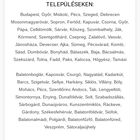
TELEPÜLÉSEKEN:
Budapest, Győr, Miskolc, Pécs, Szeged, Debrecen
Mosonmagyaróvár, Sopron, Fertőd, Kapuvár, Csorna, Győr,
Pápa, Celldömölk, Sárvár, Kőszeg, Szombathely, Ják,
Körmend, Szentgotthárd, Csepreg, Zalalövő, Vasvár,
Jánosháza, Devecser, Ajka, Sümeg, Pécsvárad, Komló,
Sásd, Dombóvár, Bonyhád, Bátaszék, Baja, Bácsalmás,
Szekszárd, Tolna, Fadd, Paks, Kalocsa, Hőgyész, Tamási
Balatonboglár, Kaposvár, Csurgó, Nagyatád, Kadarkút,
Barcs, Szigetvár, Sellye, Harkány, Siklós, Villány, Bóly,
Mohács, Pécs, Szentlőrinc Andocs, Tab, Lengyeltóti,
Simontornya, Enying, Dunaföldvár, Solt, Szabadszállás,
Sárbogárd, Dunaújváros, Kunszentmiklós, Ráckeve,
Gárdony, Székesfehérvár, Balatonföldvár, Siófok,
Balatonalmádi, Polgárdi, Balatonfűzfő, Balatonfüred,
Veszprém, Sátoraljaújhely