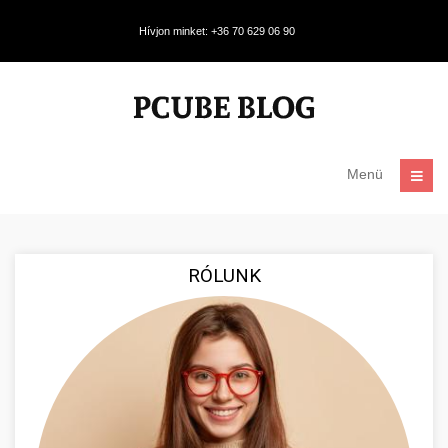
Hívjon minket: +36 70 629 06 90
Menü
RÓLUNK