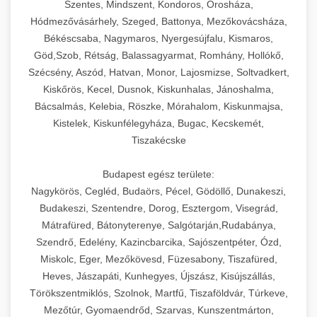
Szentes, Mindszent, Kondoros, Orosháza,
Hódmezővásárhely, Szeged, Battonya, Mezőkovácsháza,
Békéscsaba, Nagymaros, Nyergesújfalu, Kismaros,
Göd,Szob, Rétság, Balassagyarmat, Romhány, Hollókő,
Szécsény, Aszód, Hatvan, Monor, Lajosmizse, Soltvadkert,
Kiskőrös, Kecel, Dusnok, Kiskunhalas, Jánoshalma,
Bácsalmás, Kelebia, Röszke, Mórahalom, Kiskunmajsa,
Kistelek, Kiskunfélegyháza, Bugac, Kecskemét,
Tiszakécske
Budapest egész területe:
Nagykörös, Cegléd, Budaörs, Pécel, Gödöllő, Dunakeszi,
Budakeszi, Szentendre, Dorog, Esztergom, Visegrád,
Mátrafüred, Bátonyterenye, Salgótarján,Rudabánya,
Szendrő, Edelény, Kazincbarcika, Sajószentpéter, Ózd,
Miskolc, Eger, Mezőkövesd, Füzesabony, Tiszafüred,
Heves, Jászapáti, Kunhegyes, Újszász, Kisújszállás,
Törökszentmiklós, Szolnok, Martfű, Tiszaföldvár, Túrkeve,
Mezőtúr, Gyomaendrőd, Szarvas, Kunszentmárton,