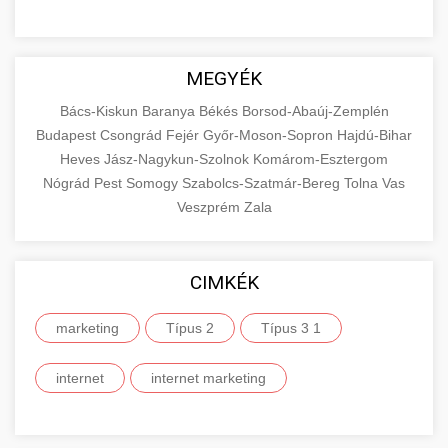
MEGYÉK
Bács-Kiskun
Baranya
Békés
Borsod-Abaúj-Zemplén
Budapest
Csongrád
Fejér
Győr-Moson-Sopron
Hajdú-Bihar
Heves
Jász-Nagykun-Szolnok
Komárom-Esztergom
Nógrád
Pest
Somogy
Szabolcs-Szatmár-Bereg
Tolna
Vas
Veszprém
Zala
CIMKÉK
marketing
Típus 2
Típus 3 1
internet
internet marketing