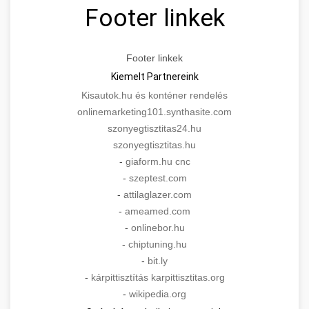
Footer linkek
Footer linkek
Kiemelt Partnereink
Kisautok.hu és konténer rendelés
onlinemarketing101.synthasite.com
szonyegtisztitas24.hu
szonyegtisztitas.hu
-
giaform.hu cnc
-
szeptest.com
-
attilaglazer.com
-
ameamed.com
-
onlinebor.hu
-
chiptuning.hu
-
bit.ly
-
kárpittisztítás karpittisztitas.org
-
wikipedia.org