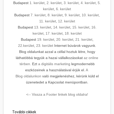
Budapest
1. kerület
,
2. kerület
,
3. kerület
,
4. kerület
,
5.
kerület
,
6. kerület
Budapest
7. kerület
,
8. kerület
,
9. kerület
,
10. kerület
,
11. kerület
,
12. kerület
Budapest
13. kerület
,
14. kerület
,
15. kerület
,
16.
kerület
,
17. kerület
,
18. kerület
Budapest
19. kerület
,
20. kerület
,
21. kerület
,
22.kerület
,
23. kerület
Internet búvárok vagyunk.
Blog oldalunkat azzal a céllal hoztuk létre, hogy
láthatóbbá tegyük a hazai vállalkozásokat
az online
térben.
Ezt
a digitális marketing
legmodernebb
eszközeinek a használatával érjük el.
A
Blog oldalunkon
való megjelenéshez, kérünk küld el
üzenetedet a Kapcsolat menüpontban.
<-- Vissza a Footer linkek blog oldalra!
További cikkek