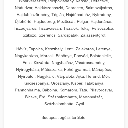
Biharkeresztes, Püspökladány, Karcag, Derecske,
Nádudvar, Hajdúszoboszló, Debrecen, Balmazújváros,
Hajdúböszörmény, Téglás, Hajdúhadház, Nyíradony,
Újfehértó, Hajdúdorog, Mezőcsát, Polgár, Hajdúnánás,
Tiszaújváros, Tiszavasvári, Tiszalök, Tokaj, Felsőzsolca,
Szikszó, Szerencs, Sárospatak, Zalaszentgrót
Hévíz, Tapolca, Keszthely, Lenti, Zalakaros, Letenye,
Nagykanizsa, Marcali, Böhönye, Fonyód, Balatonlelle,
Encs, Kisvárda, Nagyhalász, Vásárosnamény,
Nyíregyháza, Mátészalka, Fehérgyarmat, Máriapócs,
Nyírbátor, Nagykálló, Várpalota, Ajka, Herend, Mór,
Kincsesbánya, Oroszlány, Kisbér, Tatabánya,
Pannonhalma, Bábolna, Komárom, Tata, Pilisvörösvár,
Bicske, Érd, Százhalombatta, Martonvásár,
Százhalombatta, Gyál
Budapest egész területe: