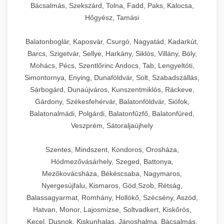
Bácsalmás, Szekszárd, Tolna, Fadd, Paks, Kalocsa,
Hőgyész, Tamási
Balatonboglár, Kaposvár, Csurgó, Nagyatád, Kadarkút,
Barcs, Szigetvár, Sellye, Harkány, Siklós, Villány, Bóly,
Mohács, Pécs, Szentlőrinc Andocs, Tab, Lengyeltóti,
Simontornya, Enying, Dunaföldvár, Solt, Szabadszállás,
Sárbogárd, Dunaújváros, Kunszentmiklós, Ráckeve,
Gárdony, Székesfehérvár, Balatonföldvár, Siófok,
Balatonalmádi, Polgárdi, Balatonfűzfő, Balatonfüred,
Veszprém, Sátoraljaújhely
Szentes, Mindszent, Kondoros, Orosháza,
Hódmezővásárhely, Szeged, Battonya,
Mezőkovácsháza, Békéscsaba, Nagymaros,
Nyergesújfalu, Kismaros, Göd,Szob, Rétság,
Balassagyarmat, Romhány, Hollókő, Szécsény, Aszód,
Hatvan, Monor, Lajosmizse, Soltvadkert, Kiskőrös,
Kecel, Dusnok, Kiskunhalas, Jánoshalma, Bácsalmás,