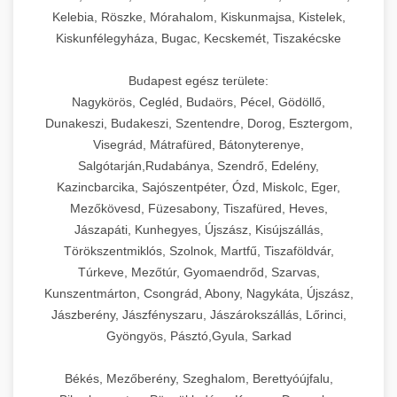
Kelebia, Röszke, Mórahalom, Kiskunmajsa, Kistelek,
Kiskunfélegyháza, Bugac, Kecskemét, Tiszakécske
Budapest egész területe:
Nagykörös, Cegléd, Budaörs, Pécel, Gödöllő,
Dunakeszi, Budakeszi, Szentendre, Dorog, Esztergom,
Visegrád, Mátrafüred, Bátonyterenye,
Salgótarján,Rudabánya, Szendrő, Edelény,
Kazincbarcika, Sajószentpéter, Ózd, Miskolc, Eger,
Mezőkövesd, Füzesabony, Tiszafüred, Heves,
Jászapáti, Kunhegyes, Újszász, Kisújszállás,
Törökszentmiklós, Szolnok, Martfű, Tiszaföldvár,
Túrkeve, Mezőtúr, Gyomaendrőd, Szarvas,
Kunszentmárton, Csongrád, Abony, Nagykáta, Újszász,
Jászberény, Jászfényszaru, Jászárokszállás, Lőrinci,
Gyöngyös, Pásztó,Gyula, Sarkad
Békés, Mezőberény, Szeghalom, Berettyóújfalu,