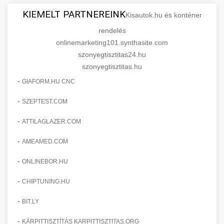
KIEMELT PARTNEREINK
Kisautok.hu és konténer
rendelés
onlinemarketing101.synthasite.com
szonyegtisztitas24.hu
szonyegtisztitas.hu
-
GIAFORM.HU CNC
-
SZEPTEST.COM
-
ATTILAGLAZER.COM
-
AMEAMED.COM
-
ONLINEBOR.HU
-
CHIPTUNING.HU
-
BIT.LY
-
KÁRPITTISZTÍTÁS KARPITTISZTITAS.ORG