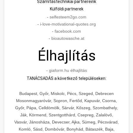
Számítástechnikai partnereink
Külföldi partnerek
-
selfesteem2go.com
-
i-love-motivational-quotes.org
-
facebook.com
-
bioautowasche.at
Élhajlítás
-
giaform.hu élhajlítás
TANÁCSADÁS a következő településeken:
Budapest, Győr, Miskolc, Pécs, Szeged, Debrecen
Mosonmagyaróvár, Sopron, Fertőd, Kapuvár, Csorna,
Győr, Pápa, Celldömölk, Sárvár, Kőszeg, Szombathely,
Ják, Körmend, Szentgotthárd, Csepreg, Zalalövő,
Vasvár, Jánosháza, Devecser, Ajka, Sümeg, Pécsvárad,
Komló, Sásd, Dombóvár, Bonyhád, Bátaszék, Baja,