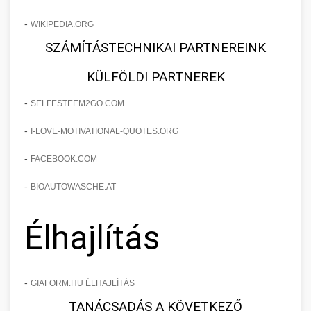
-
WIKIPEDIA.ORG
SZÁMÍTÁSTECHNIKAI PARTNEREINK
KÜLFÖLDI PARTNEREK
-
SELFESTEEM2GO.COM
-
I-LOVE-MOTIVATIONAL-QUOTES.ORG
-
FACEBOOK.COM
-
BIOAUTOWASCHE.AT
Élhajlítás
-
GIAFORM.HU ÉLHAJLÍTÁS
TANÁCSADÁS A KÖVETKEZŐ