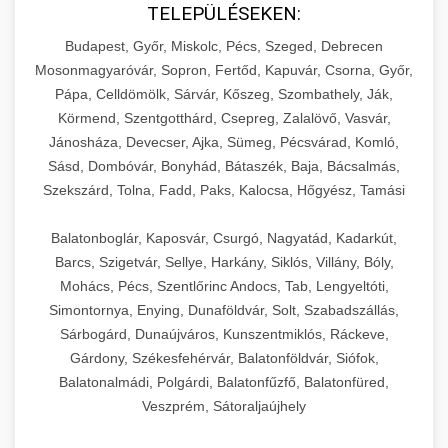
TELEPÜLÉSEKEN:
Budapest, Győr, Miskolc, Pécs, Szeged, Debrecen
Mosonmagyaróvár, Sopron, Fertőd, Kapuvár, Csorna, Győr,
Pápa, Celldömölk, Sárvár, Kőszeg, Szombathely, Ják,
Körmend, Szentgotthárd, Csepreg, Zalalövő, Vasvár,
Jánosháza, Devecser, Ajka, Sümeg, Pécsvárad, Komló,
Sásd, Dombóvár, Bonyhád, Bátaszék, Baja, Bácsalmás,
Szekszárd, Tolna, Fadd, Paks, Kalocsa, Hőgyész, Tamási
Balatonboglár, Kaposvár, Csurgó, Nagyatád, Kadarkút,
Barcs, Szigetvár, Sellye, Harkány, Siklós, Villány, Bóly,
Mohács, Pécs, Szentlőrinc Andocs, Tab, Lengyeltóti,
Simontornya, Enying, Dunaföldvár, Solt, Szabadszállás,
Sárbogárd, Dunaújváros, Kunszentmiklós, Ráckeve,
Gárdony, Székesfehérvár, Balatonföldvár, Siófok,
Balatonalmádi, Polgárdi, Balatonfűzfő, Balatonfüred,
Veszprém, Sátoraljaújhely