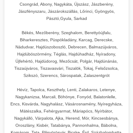
Csongrád, Abony, Nagykáta, Újszász, Jászberény,
Jászfényszaru, Jászárokszállás, Lőrinci, Gyöngyös,
Pásztó,Gyula, Sarkad
Békés, Mezőberény, Szeghalom, Berettyóújfalu,
Biharkeresztes, Püspökladány, Karcag, Derecske,
Nádudvar, Hajdúszoboszló, Debrecen, Balmazújváros,
Hajdúböszörmény, Téglás, Hajdúhadház, Nyíradony,
Újfehértó, Hajdúdorog, Mezőcsát, Polgár, Hajdúnánás,
Tiszaújváros, Tiszavasvári, Tiszalök, Tokaj, Felsőzsolca,
Szikszó, Szerencs, Sárospatak, Zalaszentgrót
Hévíz, Tapolca, Keszthely, Lenti, Zalakaros, Letenye,
Nagykanizsa, Marcali, Böhönye, Fonyód, Balatonlelle,
Encs, Kisvárda, Nagyhalász, Vásárosnamény, Nyíregyháza,
Mátészalka, Fehérgyarmat, Máriapócs, Nyírbátor,
Nagykálló, Várpalota, Ajka, Herend, Mór, Kincsesbánya,
Oroszlány, Kisbér, Tatabánya, Pannonhalma, Bábolna,
Komárom, Tata, Pilisvörösvár, Bicske, Érd, Százhalombatta,