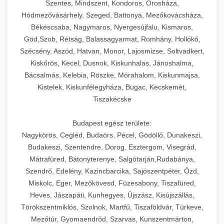
Szentes, Mindszent, Kondoros, Orosháza,
Hódmezővásárhely, Szeged, Battonya, Mezőkovácsháza,
Békéscsaba, Nagymaros, Nyergesújfalu, Kismaros,
Göd,Szob, Rétság, Balassagyarmat, Romhány, Hollókő,
Szécsény, Aszód, Hatvan, Monor, Lajosmizse, Soltvadkert,
Kiskőrös, Kecel, Dusnok, Kiskunhalas, Jánoshalma,
Bácsalmás, Kelebia, Röszke, Mórahalom, Kiskunmajsa,
Kistelek, Kiskunfélegyháza, Bugac, Kecskemét,
Tiszakécske
Budapest egész területe:
Nagykörös, Cegléd, Budaörs, Pécel, Gödöllő, Dunakeszi,
Budakeszi, Szentendre, Dorog, Esztergom, Visegrád,
Mátrafüred, Bátonyterenye, Salgótarján,Rudabánya,
Szendrő, Edelény, Kazincbarcika, Sajószentpéter, Ózd,
Miskolc, Eger, Mezőkövesd, Füzesabony, Tiszafüred,
Heves, Jászapáti, Kunhegyes, Újszász, Kisújszállás,
Törökszentmiklós, Szolnok, Martfű, Tiszaföldvár, Túrkeve,
Mezőtúr, Gyomaendrőd, Szarvas, Kunszentmárton,