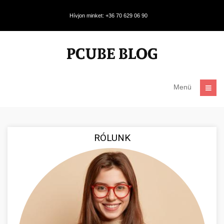
Hívjon minket: +36 70 629 06 90
Menü
RÓLUNK