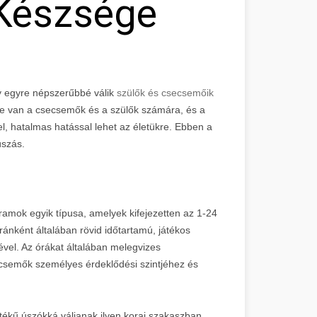
Készsége
y egyre népszerűbbé válik
szülők és csecsemőik
e van a csecsemők és a szülők számára, és a
l, hatalmas hatással lehet az életükre. Ebben a
úszás.
ramok egyik típusa, amelyek kifejezetten az 1-24
ánként általában rövid időtartamú, játékos
ével. Az órákat általában melegvizes
csemők személyes érdeklődési szintjéhez és
tékű úszókká váljanak ilyen korai szakaszban,