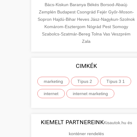
Bács-Kiskun
Baranya
Békés
Borsod-Abaúj-
Zemplén
Budapest
Csongrád
Fejér
Győr-Moson-
Sopron
Hajdú-Bihar
Heves
Jász-Nagykun-Szolnok
Komárom-Esztergom
Nógrád
Pest
Somogy
Szabolcs-Szatmár-Bereg
Tolna
Vas
Veszprém
Zala
CIMKÉK
marketing
Típus 2
Típus 3 1
internet
internet marketing
KIEMELT PARTNEREINK
Kisautok.hu és
konténer rendelés