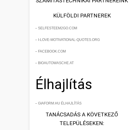
SZÁMÍTÁSTECHNIKAI PARTNEREINK
KÜLFÖLDI PARTNEREK
-
SELFESTEEM2GO.COM
-
I-LOVE-MOTIVATIONAL-QUOTES.ORG
-
FACEBOOK.COM
-
BIOAUTOWASCHE.AT
Élhajlítás
-
GIAFORM.HU ÉLHAJLÍTÁS
TANÁCSADÁS A KÖVETKEZŐ
TELEPÜLÉSEKEN: