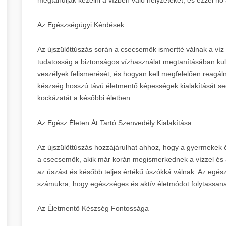
Az Egészségügyi Kérdések
Az újszülöttúszás során a csecsemők ismertté válnak a víz k
tudatosság a biztonságos vízhasználat megtanításában kul
veszélyek felismerését, és hogyan kell megfelelően reagál
készség hosszú távú életmentő képességek kialakítását segí
kockázatát a későbbi életben.
Az Egész Életen Át Tartó Szenvedély Kialakítása
Az újszülöttúszás hozzájárulhat ahhoz, hogy a gyermekek é
a csecsemők, akik már korán megismerkednek a vízzel és az
az úszást és később teljes értékű úszókká válnak. Az egész
számukra, hogy egészséges és aktív életmódot folytassan
Az Életmentő Készség Fontossága