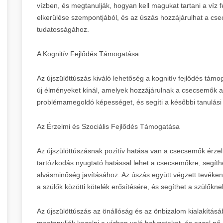
vízben, és megtanulják, hogyan kell magukat tartani a víz fe
elkerülése szempontjából, és az úszás hozzájárulhat a cse
tudatosságához.
A Kognitív Fejlődés Támogatása
Az újszülöttúszás kiváló lehetőség a kognitív fejlődés tám
új élményeket kínál, amelyek hozzájárulnak a csecsemők agy
problémamegoldó képességet, és segíti a későbbi tanulási 
Az Érzelmi és Szociális Fejlődés Támogatása
Az újszülöttúszásnak pozitív hatása van a csecsemők érzelmi
tartózkodás nyugtató hatással lehet a csecsemőkre, segíth
alvásminőség javításához. Az úszás együtt végzett tevéke
a szülők közötti kötelék erősítésére, és segíthet a szülők
Az újszülöttúszás az önállóság és az önbizalom kialakításá
megtanulják kezelni a vízben való helyzeteket, és ezzel nő