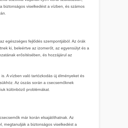
 biztonságos viselkedést a vízben, és számos
rán.
az egészséges fejlődés szempontjából. Az órák
ek ki, beleértve az izomerőt, az egyensúlyt és a
mzatának erősítésében, és hozzájárul az
is. A vízben való tartózkodás új élményeket és
ődésükhöz. Az úszás során a csecsemőknek
aniuk különböző problémákat.
 csecsemők már korán elsajátíthatnak. Az
, megtanulják a biztonságos viselkedést a