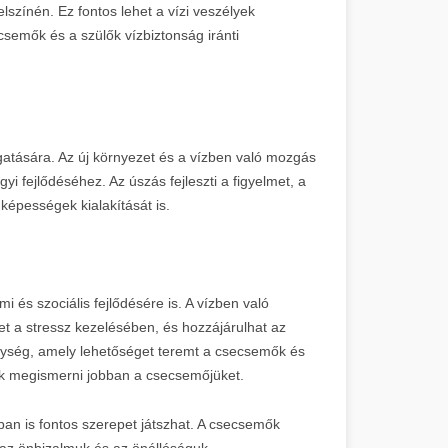
lszínén. Ez fontos lehet a vízi veszélyek
csemők és a szülők vízbiztonság iránti
ogatására. Az új környezet és a vízben való mozgás
i fejlődéséhez. Az úszás fejleszti a figyelmet, a
képességek kialakítását is.
 és szociális fejlődésére is. A vízben való
et a stressz kezelésében, és hozzájárulhat az
nység, amely lehetőséget teremt a csecsemők és
nek megismerni jobban a csecsemőjüket.
ban is fontos szerepet játszhat. A csecsemők
 az önbizalmuk és az önállóságuk.