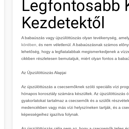
Legfontosabb 
Kezdetektől
A babaúszás vagy újszülöttúszás olyan tevékenység, amel
körében,
és nem véletlenül. A babaúszásnak számos előny
lehetőség, hogy a legfiatalabbak megismerkedjenek a vízze
cikkben részletesen bemutatjuk, miért olyan fontos a baba
Az Újszülöttúszás Alapjai
Az újszülöttúszás a csecsemőknek szóló speciális vízi prog
hónapos korosztály számára készültek. Az újszülöttúszás ór
gyakorlatokat tartalmaz a csecsemők és a szülők részvétel
medencékben vagy más vízi helyszíneken tartják, és a cse
képességeihez igazítva folynak.
Az újszülöttúszás célja nem az, hogy a csecsemők teljes ér