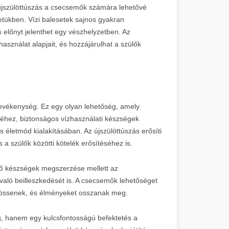
újszülöttúszás a csecsemők számára lehetővé
etükben. Vízi balesetek sajnos gyakran
 előnyt jelenthet egy vészhelyzetben. Az
sználat alapjait, és hozzájárulhat a szülők
 tevékenység. Ez egy olyan lehetőség, amely
éséhez, biztonságos vízhasználati készségek
s életmód kialakításában. Az újszülöttúszás erősíti
a szülők közötti kötelék erősítéséhez is.
tő készségek megszerzése mellett az
való beilleszkedését is. A csecsemők lehetőséget
kössenek, és élményeket osszanak meg.
, hanem egy kulcsfontosságú befektetés a