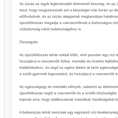
Az úszás az egyik legfontosabb életmentő készség, és az 
teszi, hogy megszerezzék ezt a készséget már korán az él
előfordulnak, és az úszás alapjainak megtanulása hatalmas
újszülöttúszás megadja a csecsemőknek a biztonságos vízha
vízbiztonság iránti tudatosságához is.
Összegzés
Az újszülöttúszás tehát sokkal több, mint pusztán egy vízi
hozzájárul a csecsemők fizikai, mentális és érzelmi fejlőd
kialakításához, és segít az egész életen át tartó egészsége
a szülő-gyermek kapcsolatot, és hozzájárul a csecsemők és 
Az egészségügy és mentális előnyök, valamint az életmen
újszülöttúszás segíti a csecsemők és a szülők közösségbe 
kapnak arra, hogy találkozzanak másokkal, barátságokat 
A babaúszás tehát nemcsak egy egyszerű vízi tevékenység