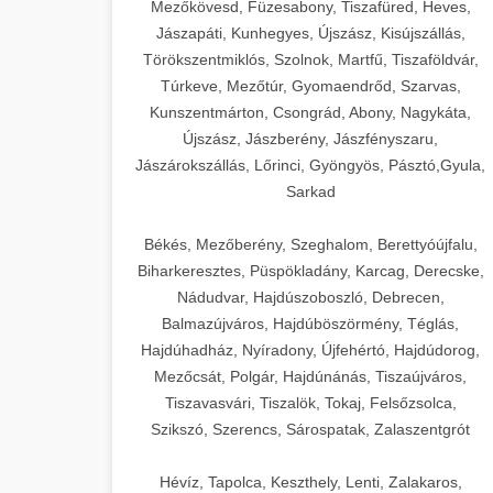
Mezőkövesd, Füzesabony, Tiszafüred, Heves,
Jászapáti, Kunhegyes, Újszász, Kisújszállás,
Törökszentmiklós, Szolnok, Martfű, Tiszaföldvár,
Túrkeve, Mezőtúr, Gyomaendrőd, Szarvas,
Kunszentmárton, Csongrád, Abony, Nagykáta,
Újszász, Jászberény, Jászfényszaru,
Jászárokszállás, Lőrinci, Gyöngyös, Pásztó,Gyula,
Sarkad
Békés, Mezőberény, Szeghalom, Berettyóújfalu,
Biharkeresztes, Püspökladány, Karcag, Derecske,
Nádudvar, Hajdúszoboszló, Debrecen,
Balmazújváros, Hajdúböszörmény, Téglás,
Hajdúhadház, Nyíradony, Újfehértó, Hajdúdorog,
Mezőcsát, Polgár, Hajdúnánás, Tiszaújváros,
Tiszavasvári, Tiszalök, Tokaj, Felsőzsolca,
Szikszó, Szerencs, Sárospatak, Zalaszentgrót
Hévíz, Tapolca, Keszthely, Lenti, Zalakaros,