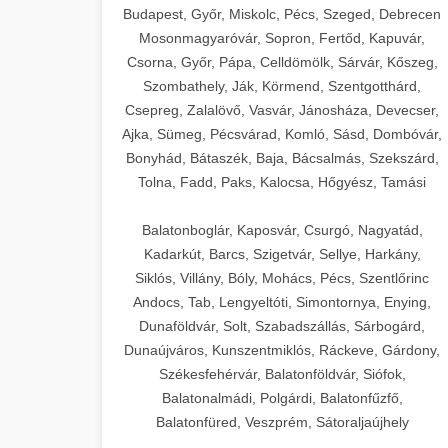
Budapest, Győr, Miskolc, Pécs, Szeged, Debrecen
Mosonmagyaróvár, Sopron, Fertőd, Kapuvár,
Csorna, Győr, Pápa, Celldömölk, Sárvár, Kőszeg,
Szombathely, Ják, Körmend, Szentgotthárd,
Csepreg, Zalalövő, Vasvár, Jánosháza, Devecser,
Ajka, Sümeg, Pécsvárad, Komló, Sásd, Dombóvár,
Bonyhád, Bátaszék, Baja, Bácsalmás, Szekszárd,
Tolna, Fadd, Paks, Kalocsa, Hőgyész, Tamási
Balatonboglár, Kaposvár, Csurgó, Nagyatád,
Kadarkút, Barcs, Szigetvár, Sellye, Harkány,
Siklós, Villány, Bóly, Mohács, Pécs, Szentlőrinc
Andocs, Tab, Lengyeltóti, Simontornya, Enying,
Dunaföldvár, Solt, Szabadszállás, Sárbogárd,
Dunaújváros, Kunszentmiklós, Ráckeve, Gárdony,
Székesfehérvár, Balatonföldvár, Siófok,
Balatonalmádi, Polgárdi, Balatonfűzfő,
Balatonfüred, Veszprém, Sátoraljaújhely