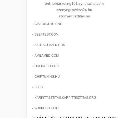
onlinemarketing101.synthasite.com
szonyegtisztitas24.hu
szonyegtisztitas.hu
-
GIAFORM.HU CNC
-
SZEPTEST.COM
-
ATTILAGLAZER.COM
-
AMEAMED.COM
-
ONLINEBOR.HU
-
CHIPTUNING.HU
-
BIT.LY
-
KÁRPITTISZTÍTÁS KARPITTISZTITAS.ORG
-
WIKIPEDIA.ORG