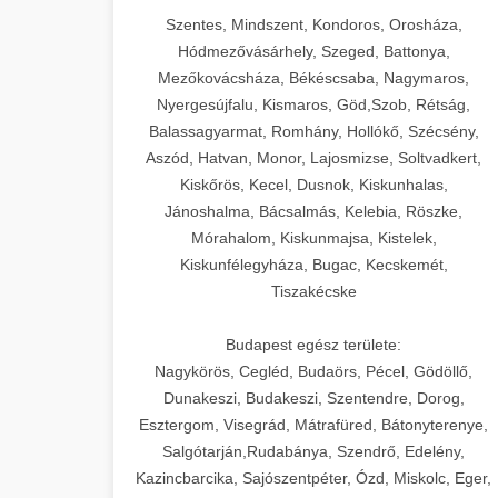
Szentes, Mindszent, Kondoros, Orosháza,
Hódmezővásárhely, Szeged, Battonya,
Mezőkovácsháza, Békéscsaba, Nagymaros,
Nyergesújfalu, Kismaros, Göd,Szob, Rétság,
Balassagyarmat, Romhány, Hollókő, Szécsény,
Aszód, Hatvan, Monor, Lajosmizse, Soltvadkert,
Kiskőrös, Kecel, Dusnok, Kiskunhalas,
Jánoshalma, Bácsalmás, Kelebia, Röszke,
Mórahalom, Kiskunmajsa, Kistelek,
Kiskunfélegyháza, Bugac, Kecskemét,
Tiszakécske
Budapest egész területe:
Nagykörös, Cegléd, Budaörs, Pécel, Gödöllő,
Dunakeszi, Budakeszi, Szentendre, Dorog,
Esztergom, Visegrád, Mátrafüred, Bátonyterenye,
Salgótarján,Rudabánya, Szendrő, Edelény,
Kazincbarcika, Sajószentpéter, Ózd, Miskolc, Eger,