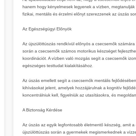
hanem hogy kényelmesek legyenek a vízben, megtanulják a
fizikai, mentális és érzelmi előnyt szerezzenek az úszás so
Az Egészségügyi Előnyök
Az újszülöttúszás rendkívül előnyös a csecsemők számára 
során a csecsemők számos motorikus készséget fejleszthetn
koordinációt. A vízben való mozgás segít a csecsemők izo
egészséges testtudat kialakításához.
Az úszás emellett segít a csecsemők mentális fejlődésében 
kihívásokat jelent, amelyek hozzájárulnak a kognitív fejl
koncentrálniuk kell, figyelniük az utasításokra, és megold
A Biztonság Kérdése
Az úszás az egyik legfontosabb életmentő készség, amit a
újszülöttúszás során a gyermekek megismerkednek a vízzel