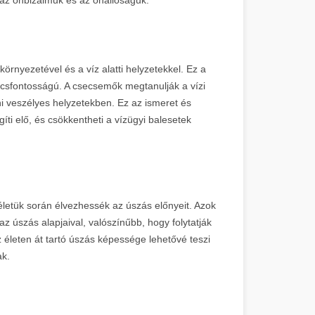
örnyezetével és a víz alatti helyzetekkel. Ez a
csfontosságú. A csecsemők megtanulják a vízi
ni veszélyes helyzetekben. Ez az ismeret és
ti elő, és csökkentheti a vízügyi balesetek
letük során élvezhessék az úszás előnyeit. Azok
 úszás alapjaival, valószínűbb, hogy folytatják
 életen át tartó úszás képessége lehetővé teszi
ak.