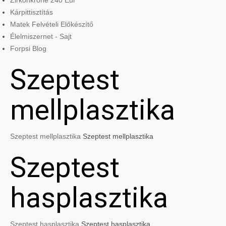
Zirkonkrone 240 Eur
Kárpittisztítás
Matek Felvételi Előkészítő
Élelmiszernet - Sajt
Forpsi Blog
Szeptest
mellplasztika
Szeptest mellplasztika
Szeptest mellplasztika
Szeptest
hasplasztika
Szeptest hasplasztika
Szeptest hasplasztika