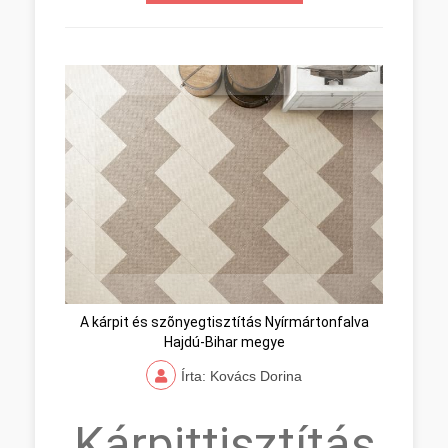
A kárpit és szõnyegtisztítás Nyírmártonfalva
Hajdú-Bihar megye
Írta: Kovács Dorina
Kárpittisztítás