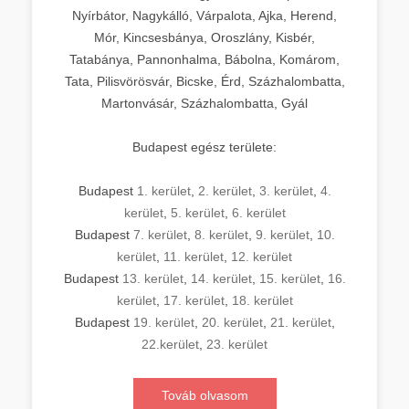
Nyírbátor, Nagykálló, Várpalota, Ajka, Herend,
Mór, Kincsesbánya, Oroszlány, Kisbér,
Tatabánya, Pannonhalma, Bábolna, Komárom,
Tata, Pilisvörösvár, Bicske, Érd, Százhalombatta,
Martonvásár, Százhalombatta, Gyál
Budapest egész területe:
Budapest
1. kerület
,
2. kerület
,
3. kerület
,
4.
kerület
,
5. kerület
,
6. kerület
Budapest
7. kerület
,
8. kerület
,
9. kerület
,
10.
kerület
,
11. kerület
,
12. kerület
Budapest
13. kerület
,
14. kerület
,
15. kerület
,
16.
kerület
,
17. kerület
,
18. kerület
Budapest
19. kerület
,
20. kerület
,
21. kerület
,
22.kerület
,
23. kerület
Továb olvasom