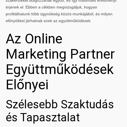
szakértőkkel dolgozzanak együtt, és így maximális eredményt
érjenek el. Ebben a cikkben megvizsgáljuk, hogyan
profitálhatunk több ügynökség közös munkájából, és milyen
előnyökkel járhatnak ezek az együttműködések.
Az Online
Marketing Partner
Együttműködések
Előnyei
Szélesebb Szaktudás
és Tapasztalat