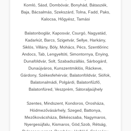
Komló, Sásd, Dombóvár, Bonyhád, Bátaszék,
Baja, Bácsalmás, Szekszárd, Tolna, Fadd, Paks,
Kalocsa, Hőgyész, Tamási
Balatonboglár, Kaposvár, Csurgó, Nagyatád,
Kadarkút, Barcs, Szigetvár, Sellye, Harkány,
Siklós, Villány, Bóly, Mohács, Pécs, Szentlőrinc
Andocs, Tab, Lengyeltóti, Simontornya, Enying,
Dunaföldvár, Solt, Szabadszállás, Sárbogárd,
Dunaújváros, Kunszentmiklós, Ráckeve,
Gárdony, Székesfehérvár, Balatonföldvár, Siófok,
Balatonalmádi, Polgárdi, Balatonfűzfő,
Balatonfüred, Veszprém, Sátoraljaújhely
Szentes, Mindszent, Kondoros, Orosháza,
Hódmezővásárhely, Szeged, Battonya,
Mezőkovácsháza, Békéscsaba, Nagymaros,
Nyergesújfalu, Kismaros, Göd,Szob, Rétság,