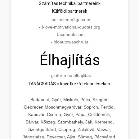
Számítástechnikai partnereink
Külföldi partnerek
-
selfesteem2go.com
-
i-love-motivational-quotes.org
-
facebook.com
-
bioautowasche.at
Élhajlítás
-
giaform.hu élhajlítás
TANÁCSADÁS a következő településeken:
Budapest, Győr, Miskolc, Pécs, Szeged,
Debrecen Mosonmagyaróvár, Sopron, Fertőd,
Kapuvár, Csorna, Győr, Pápa, Celldömölk,
Sárvár, Kőszeg, Szombathely, Ják, Körmend,
Szentgotthárd, Csepreg, Zalalövő, Vasvár,
Jánosháza, Devecser, Ajka, Sümeg, Pécsvárad,