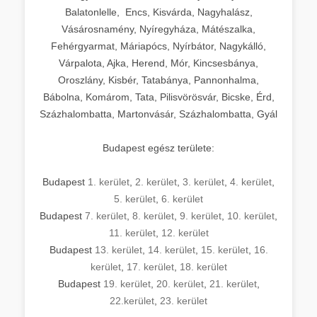
Balatonlelle, Encs, Kisvárda, Nagyhalász,
Vásárosnamény, Nyíregyháza, Mátészalka,
Fehérgyarmat, Máriapócs, Nyírbátor, Nagykálló,
Várpalota, Ajka, Herend, Mór, Kincsesbánya,
Oroszlány, Kisbér, Tatabánya, Pannonhalma,
Bábolna, Komárom, Tata, Pilisvörösvár, Bicske, Érd,
Százhalombatta, Martonvásár, Százhalombatta, Gyál
Budapest egész területe:
Budapest
1. kerület
,
2. kerület
,
3. kerület
,
4. kerület
,
5. kerület
,
6. kerület
Budapest
7. kerület
,
8. kerület
,
9. kerület
,
10. kerület
,
11. kerület
,
12. kerület
Budapest
13. kerület
,
14. kerület
,
15. kerület
,
16.
kerület
,
17. kerület
,
18. kerület
Budapest
19. kerület
,
20. kerület
,
21. kerület
,
22.kerület
,
23. kerület