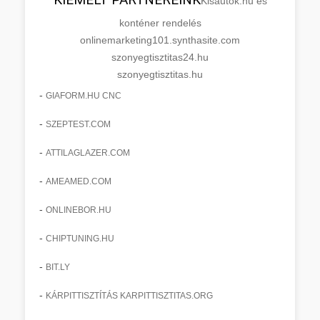
Kisautok.hu és
konténer rendelés
onlinemarketing101.synthasite.com
szonyegtisztitas24.hu
szonyegtisztitas.hu
-
GIAFORM.HU CNC
-
SZEPTEST.COM
-
ATTILAGLAZER.COM
-
AMEAMED.COM
-
ONLINEBOR.HU
-
CHIPTUNING.HU
-
BIT.LY
-
KÁRPITTISZTÍTÁS KARPITTISZTITAS.ORG