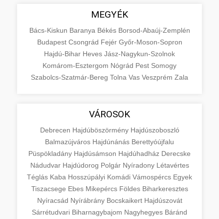
MEGYÉK
Bács-Kiskun
Baranya
Békés
Borsod-Abaúj-Zemplén
Budapest
Csongrád
Fejér
Győr-Moson-Sopron
Hajdú-Bihar
Heves
Jász-Nagykun-Szolnok
Komárom-Esztergom
Nógrád
Pest
Somogy
Szabolcs-Szatmár-Bereg
Tolna
Vas
Veszprém
Zala
VÁROSOK
Debrecen
Hajdúböszörmény
Hajdúszoboszló
Balmazújváros
Hajdúnánás
Berettyóújfalu
Püspökladány
Hajdúsámson
Hajdúhadház
Derecske
Nádudvar
Hajdúdorog
Polgár
Nyíradony
Létavértes
Téglás
Kaba
Hosszúpályi
Komádi
Vámospércs
Egyek
Tiszacsege
Ebes
Mikepércs
Földes
Biharkeresztes
Nyíracsád
Nyírábrány
Bocskaikert
Hajdúszovát
Sárrétudvari
Biharnagybajom
Nagyhegyes
Báránd