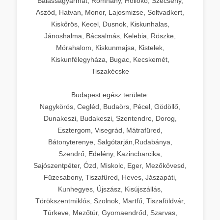
Balassagyarmat, Romhány, Hollókő, Szécsény,
Aszód, Hatvan, Monor, Lajosmizse, Soltvadkert,
Kiskőrös, Kecel, Dusnok, Kiskunhalas,
Jánoshalma, Bácsalmás, Kelebia, Röszke,
Mórahalom, Kiskunmajsa, Kistelek,
Kiskunfélegyháza, Bugac, Kecskemét,
Tiszakécske
Budapest egész területe:
Nagykörös, Cegléd, Budaörs, Pécel, Gödöllő,
Dunakeszi, Budakeszi, Szentendre, Dorog,
Esztergom, Visegrád, Mátrafüred,
Bátonyterenye, Salgótarján,Rudabánya,
Szendrő, Edelény, Kazincbarcika,
Sajószentpéter, Ózd, Miskolc, Eger, Mezőkövesd,
Füzesabony, Tiszafüred, Heves, Jászapáti,
Kunhegyes, Újszász, Kisújszállás,
Törökszentmiklós, Szolnok, Martfű, Tiszaföldvár,
Túrkeve, Mezőtúr, Gyomaendrőd, Szarvas,