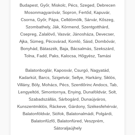
Budapest, Győr, Miskolc, Pécs, Szeged, Debrecen
Mosonmagyaróvár, Sopron, Fertőd, Kapuvár,
Csorna, Győr, Pápa, Celldömölk, Sárvár, Kőszeg,
Szombathely, Ják, Körmend, Szentgotthárd,
Csepreg, Zalalövő, Vasvár, Jánosháza, Devecser,
Ajka, Sümeg, Pécsvárad, Komló, Sásd, Dombóvár,
Bonyhád, Bátaszék, Baja, Bácsalmás, Szekszárd,
Tolna, Fadd, Paks, Kalocsa, Hőgyész, Tamási
Balatonboglár, Kaposvár, Csurgó, Nagyatád,
Kadarkút, Barcs, Szigetvár, Sellye, Harkány, Siklós,
Villány, Bóly, Mohács, Pécs, Szentlőrinc Andocs, Tab,
Lengyeltóti, Simontornya, Enying, Dunaföldvár, Solt,
Szabadszállás, Sárbogárd, Dunaújváros,
Kunszentmiklós, Ráckeve, Gárdony, Székesfehérvár,
Balatonföldvár, Siófok, Balatonalmádi, Polgárdi,
Balatonfűzfő, Balatonfüred, Veszprém,
Sátoraljaújhely