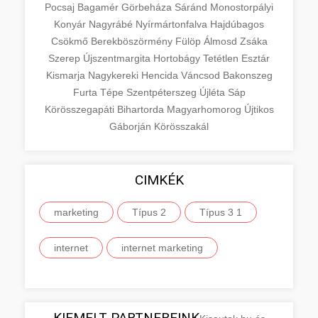
Pocsaj
Bagamér
Görbeháza
Sáránd
Monostorpályi
Konyár
Nagyrábé
Nyírmártonfalva
Hajdúbagos
Csökmő
Berekböszörmény
Fülöp
Álmosd
Zsáka
Szerep
Újszentmargita
Hortobágy
Tetétlen
Esztár
Kismarja
Nagykereki
Hencida
Váncsod
Bakonszeg
Furta
Tépe
Szentpéterszeg
Újléta
Sáp
Körösszegapáti
Bihartorda
Magyarhomorog
Újtikos
Gáborján
Körösszakál
CIMKÉK
marketing
Típus 2
Típus 3 1
internet
internet marketing
KIEMELT PARTNEREINK