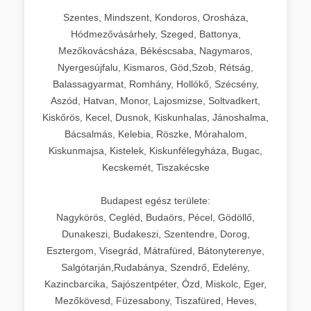
Szentes, Mindszent, Kondoros, Orosháza,
Hódmezővásárhely, Szeged, Battonya,
Mezőkovácsháza, Békéscsaba, Nagymaros,
Nyergesújfalu, Kismaros, Göd,Szob, Rétság,
Balassagyarmat, Romhány, Hollókő, Szécsény,
Aszód, Hatvan, Monor, Lajosmizse, Soltvadkert,
Kiskőrös, Kecel, Dusnok, Kiskunhalas, Jánoshalma,
Bácsalmás, Kelebia, Röszke, Mórahalom,
Kiskunmajsa, Kistelek, Kiskunfélegyháza, Bugac,
Kecskemét, Tiszakécske
Budapest egész területe:
Nagykörös, Cegléd, Budaörs, Pécel, Gödöllő,
Dunakeszi, Budakeszi, Szentendre, Dorog,
Esztergom, Visegrád, Mátrafüred, Bátonyterenye,
Salgótarján,Rudabánya, Szendrő, Edelény,
Kazincbarcika, Sajószentpéter, Ózd, Miskolc, Eger,
Mezőkövesd, Füzesabony, Tiszafüred, Heves,