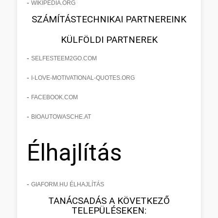
-
WIKIPEDIA.ORG
SZÁMÍTÁSTECHNIKAI PARTNEREINK
KÜLFÖLDI PARTNEREK
-
SELFESTEEM2GO.COM
-
I-LOVE-MOTIVATIONAL-QUOTES.ORG
-
FACEBOOK.COM
-
BIOAUTOWASCHE.AT
Élhajlítás
-
GIAFORM.HU ÉLHAJLÍTÁS
TANÁCSADÁS A KÖVETKEZŐ
TELEPÜLÉSEKEN: