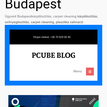
Budapest
Ügyvéd Budapest
kárpittisztítás
,
carpet cleaning
kárpittisztítás,
szőnyegtisztítás, carpet cleaning, plasztika zahnarzt
Hívjon minket: +36 70 629 06 90
Menü