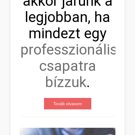
akkor járunk a
legjobban, ha
mindezt egy
professzionális
csapatra
bízzuk
.
Továb olvasom