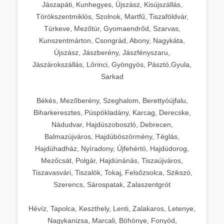
Jászapáti, Kunhegyes, Újszász, Kisújszállás,
Törökszentmiklós, Szolnok, Martfű, Tiszaföldvár,
Túrkeve, Mezőtúr, Gyomaendrőd, Szarvas,
Kunszentmárton, Csongrád, Abony, Nagykáta,
Újszász, Jászberény, Jászfényszaru,
Jászárokszállás, Lőrinci, Gyöngyös, Pásztó,Gyula,
Sarkad
Békés, Mezőberény, Szeghalom, Berettyóújfalu,
Biharkeresztes, Püspökladány, Karcag, Derecske,
Nádudvar, Hajdúszoboszló, Debrecen,
Balmazújváros, Hajdúböszörmény, Téglás,
Hajdúhadház, Nyíradony, Újfehértó, Hajdúdorog,
Mezőcsát, Polgár, Hajdúnánás, Tiszaújváros,
Tiszavasvári, Tiszalök, Tokaj, Felsőzsolca, Szikszó,
Szerencs, Sárospatak, Zalaszentgrót
Hévíz, Tapolca, Keszthely, Lenti, Zalakaros, Letenye,
Nagykanizsa, Marcali, Böhönye, Fonyód,