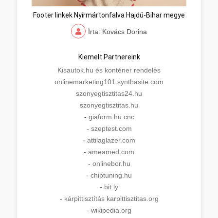
Footer linkek Nyírmártonfalva Hajdú-Bihar megye
Írta: Kovács Dorina
Kiemelt Partnereink
Kisautok.hu és konténer rendelés
onlinemarketing101.synthasite.com
szonyegtisztitas24.hu
szonyegtisztitas.hu
-
giaform.hu cnc
-
szeptest.com
-
attilaglazer.com
-
ameamed.com
-
onlinebor.hu
-
chiptuning.hu
-
bit.ly
-
kárpittisztítás karpittisztitas.org
-
wikipedia.org