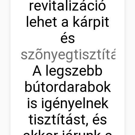
revitalizáció
lehet a kárpit
és
szõnyegtisztítás.
A legszebb
bútordarabok
is igényelnek
tisztítást, és