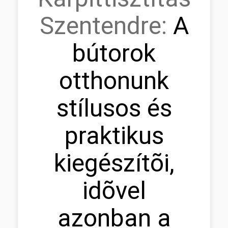
Szentendre:
A
bútorok
otthonunk
stílusos és
praktikus
kiegészítõi,
idõvel
azonban a