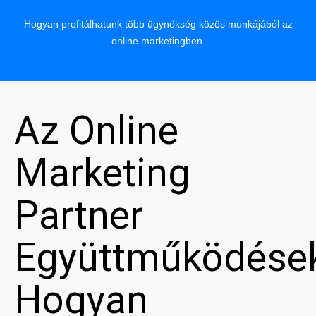
Hogyan profitálhatunk több ügynökség közös munkájából az
online marketingben.
Az Online
Marketing
Partner
Együttműködése
Hogyan