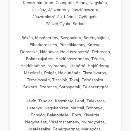
Kunszentmárton, Csongrád, Abony, Nagykáta,
Újszász, Jászberény, Jászfényszaru,
Jászárokszállás, Lőrinci, Gyöngyös,
Pásztó,Gyula, Sarkad
Békés, Mezőberény, Szeghalom, Berettyóújfalu,
Biharkeresztes, Püspökladány, Karcag,
Derecske, Nádudvar, Hajdúszoboszló, Debrecen,
Balmazújváros, Hajdúböszörmény, Téglás,
Hajdúhadház, Nyíradony, Újfehértó, Hajdúdorog,
Mezőcsát, Polgár, Hajdúnánás, Tiszaújváros,
Tiszavasvári, Tiszalök, Tokaj, Felsőzsolca,
Szikszó, Szerencs, Sárospatak, Zalaszentgrót
Hévíz, Tapolca, Keszthely, Lenti, Zalakaros,
Letenye, Nagykanizsa, Marcali, Böhönye,
Fonyód, Balatonlelle, Encs, Kisvárda,
Nagyhalász, Vásárosnamény, Nyíregyháza,
Mátészalka, Fehérgyarmat, Máriapócs,