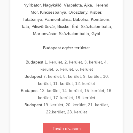
Nyírbátor, Nagykálló, Várpalota, Ajka, Herend,
Mór, Kincsesbánya, Oroszlány, Kisbér,
Tatabánya, Pannonhalma, Bábolna, Komárom,
Tata, Pilisvörösvár, Bicske, Érd, Százhalombatta,
Martonvásár, Százhalombatta, Gyál
Budapest egész területe:
Budapest
1. kerület
,
2. kerület
,
3. kerület
,
4.
kerület
,
5. kerület
,
6. kerület
Budapest
7. kerület
,
8. kerület
,
9. kerület
,
10.
kerület
,
11. kerület
,
12. kerület
Budapest
13. kerület
,
14. kerület
,
15. kerület
,
16.
kerület
,
17. kerület
,
18. kerület
Budapest
19. kerület
,
20. kerület
,
21. kerület
,
22.kerület
,
23. kerület
Továb olvasom