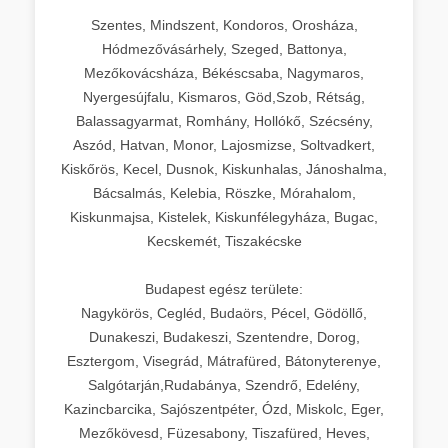
Szentes, Mindszent, Kondoros, Orosháza,
Hódmezővásárhely, Szeged, Battonya,
Mezőkovácsháza, Békéscsaba, Nagymaros,
Nyergesújfalu, Kismaros, Göd,Szob, Rétság,
Balassagyarmat, Romhány, Hollókő, Szécsény,
Aszód, Hatvan, Monor, Lajosmizse, Soltvadkert,
Kiskőrös, Kecel, Dusnok, Kiskunhalas, Jánoshalma,
Bácsalmás, Kelebia, Röszke, Mórahalom,
Kiskunmajsa, Kistelek, Kiskunfélegyháza, Bugac,
Kecskemét, Tiszakécske
Budapest egész területe:
Nagykörös, Cegléd, Budaörs, Pécel, Gödöllő,
Dunakeszi, Budakeszi, Szentendre, Dorog,
Esztergom, Visegrád, Mátrafüred, Bátonyterenye,
Salgótarján,Rudabánya, Szendrő, Edelény,
Kazincbarcika, Sajószentpéter, Ózd, Miskolc, Eger,
Mezőkövesd, Füzesabony, Tiszafüred, Heves,