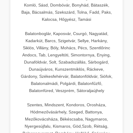
Komló, Sásd, Dombóvár, Bonyhád, Bátaszék,
Baja, Bácsalmás, Szekszárd, Tolna, Fadd, Paks,
Kalocsa, Hőgyész, Tamási
Balatonboglár, Kaposvár, Csurgó, Nagyatád,
Kadarkút, Barcs, Szigetvár, Sellye, Harkány,
Siklós, Villány, Bóly, Mohács, Pécs, Szentlőrinc
Andocs, Tab, Lengyeltóti, Simontornya, Enying,
Dunaföldvár, Solt, Szabadszállás, Sárbogárd,
Dunaújváros, Kunszentmiklós, Ráckeve,
Gárdony, Székesfehérvár, Balatonföldvár, Siófok,
Balatonalmádi, Polgárdi, Balatonfűzfő,
Balatonfüred, Veszprém, Sátoraljaújhely
Szentes, Mindszent, Kondoros, Orosháza,
Hódmezővásárhely, Szeged, Battonya,
Mezőkovácsháza, Békéscsaba, Nagymaros,
Nyergesújfalu, Kismaros, Göd,Szob, Rétság,