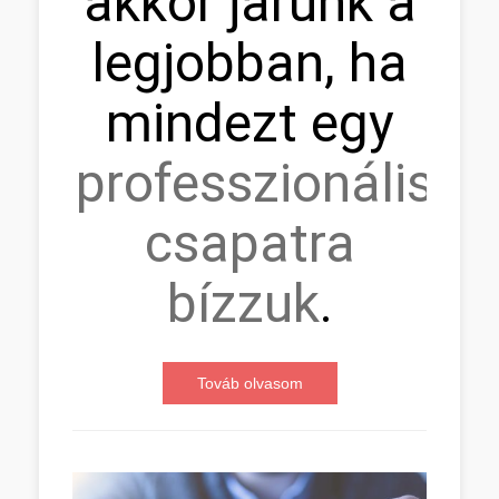
akkor járunk a
legjobban, ha
mindezt egy
professzionális
csapatra
bízzuk
.
Továb olvasom