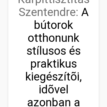
Szentendre:
A
bútorok
otthonunk
stílusos és
praktikus
kiegészítõi,
idõvel
azonban a