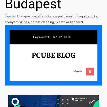
Budapest
Ügyvéd Budapest
kárpittisztítás
,
carpet cleaning
kárpittisztítás,
szőnyegtisztítás, carpet cleaning, plasztika zahnarzt
Hívjon minket: +36 70 629 06 90
Menü