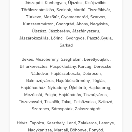
Jászapáti, Kunhegyes, Újszász, Kisújszállás,
Törökszentmiklós, Szolnok, Martfű, Tiszaföldvár,
Túrkeve, Mezőtúr, Gyomaendrőd, Szarvas,
Kunszentmárton, Csongrád, Abony, Nagykáta,
Újszász, Jászberény, Jászfényszaru,
Jászárokszállás, Lőrinci, Gyöngyös, Pásztó,Gyula,
Sarkad
Békés, Mezőberény, Szeghalom, Berettyóújfalu,
Biharkeresztes, Püspökladány, Karcag, Derecske,
Nádudvar, Hajdúszoboszló, Debrecen,
Balmazújváros, Hajdúböszörmény, Téglás,
Hajdúhadház, Nyíradony, Újfehértó, Hajdúdorog,
Mezőcsát, Polgár, Hajdúnánás, Tiszaújváros,
Tiszavasvári, Tiszalök, Tokaj, Felsőzsolca, Szikszó,
Szerencs, Sárospatak, Zalaszentgrót
Hévíz, Tapolca, Keszthely, Lenti, Zalakaros, Letenye,
Nagykanizsa, Marcali, Böhönye, Fonyód,