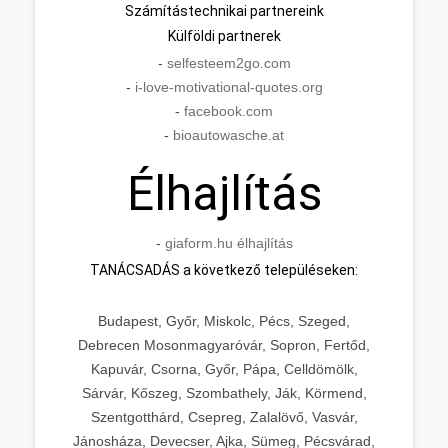
Számítástechnikai partnereink
Külföldi partnerek
-
selfesteem2go.com
-
i-love-motivational-quotes.org
-
facebook.com
-
bioautowasche.at
Élhajlítás
-
giaform.hu élhajlítás
TANÁCSADÁS a következő településeken:
Budapest, Győr, Miskolc, Pécs, Szeged,
Debrecen Mosonmagyaróvár, Sopron, Fertőd,
Kapuvár, Csorna, Győr, Pápa, Celldömölk,
Sárvár, Kőszeg, Szombathely, Ják, Körmend,
Szentgotthárd, Csepreg, Zalalövő, Vasvár,
Jánosháza, Devecser, Ajka, Sümeg, Pécsvárad,