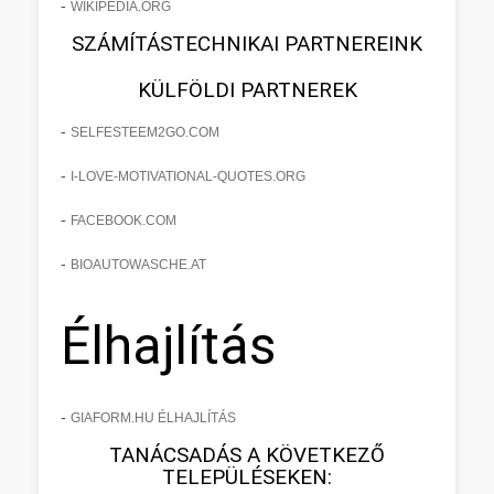
-
WIKIPEDIA.ORG
SZÁMÍTÁSTECHNIKAI PARTNEREINK
KÜLFÖLDI PARTNEREK
-
SELFESTEEM2GO.COM
-
I-LOVE-MOTIVATIONAL-QUOTES.ORG
-
FACEBOOK.COM
-
BIOAUTOWASCHE.AT
Élhajlítás
-
GIAFORM.HU ÉLHAJLÍTÁS
TANÁCSADÁS A KÖVETKEZŐ
TELEPÜLÉSEKEN: