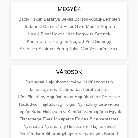
MEGYÉK
Bács-Kiskun
Baranya
Békés
Borsod-Abaúj-Zemplén
Budapest
Csongrád
Fejér
Győr-Moson-Sopron
Hajdú-Bihar
Heves
Jász-Nagykun-Szolnok
Komárom-Esztergom
Nógrád
Pest
Somogy
Szabolcs-Szatmár-Bereg
Tolna
Vas
Veszprém
Zala
VÁROSOK
Debrecen
Hajdúböszörmény
Hajdúszoboszló
Balmazújváros
Hajdúnánás
Berettyóújfalu
Püspökladány
Hajdúsámson
Hajdúhadház
Derecske
Nádudvar
Hajdúdorog
Polgár
Nyíradony
Létavértes
Téglás
Kaba
Hosszúpályi
Komádi
Vámospércs
Egyek
Tiszacsege
Ebes
Mikepércs
Földes
Biharkeresztes
Nyíracsád
Nyírábrány
Bocskaikert
Hajdúszovát
Sárrétudvari
Biharnagybajom
Nagyhegyes
Báránd