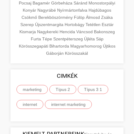
Pocsaj
Bagamér
Görbeháza
Sáránd
Monostorpályi
Konyár
Nagyrábé
Nyírmártonfalva
Hajdúbagos
Csökmő
Berekböszörmény
Fülöp
Álmosd
Zsáka
Szerep
Újszentmargita
Hortobágy
Tetétlen
Esztár
Kismarja
Nagykereki
Hencida
Váncsod
Bakonszeg
Furta
Tépe
Szentpéterszeg
Újléta
Sáp
Körösszegapáti
Bihartorda
Magyarhomorog
Újtikos
Gáborján
Körösszakál
CIMKÉK
marketing
Típus 2
Típus 3 1
internet
internet marketing
KIEMELT PARTNEREINK