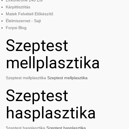
Zirkonkrone 240 Eur
Kárpittisztítás
Matek Felvételi Előkészítő
Élelmiszernet - Sajt
Forpsi Blog
Szeptest
mellplasztika
Szeptest mellplasztika
Szeptest mellplasztika
Szeptest
hasplasztika
Szeptest hasplasztika
Szeptest hasplasztika