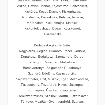
Balassagyarmat, Romhány, Hollókő, Szécsény,
Aszód, Hatvan, Monor, Lajosmizse, Soltvadkert,
Kiskőrös, Kecel, Dusnok, Kiskunhalas,
Jánoshalma, Bácsalmás, Kelebia, Röszke,
Mórahalom, Kiskunmajsa, Kistelek,
Kiskunfélegyháza, Bugac, Kecskemét,
Tiszakécske
Budapest egész területe:
Nagykörös, Cegléd, Budaörs, Pécel, Gödöllő,
Dunakeszi, Budakeszi, Szentendre, Dorog,
Esztergom, Visegrád, Mátrafüred,
Bátonyterenye, Salgótarján,Rudabánya,
Szendrő, Edelény, Kazincbarcika,
Sajószentpéter, Ózd, Miskolc, Eger, Mezőkövesd,
Füzesabony, Tiszafüred, Heves, Jászapáti,
Kunhegyes, Újszász, Kisújszállás,
Törökszentmiklós, Szolnok, Martfű, Tiszaföldvár,
Túrkeve, Mezőtúr, Gyomaendrőd, Szarvas,