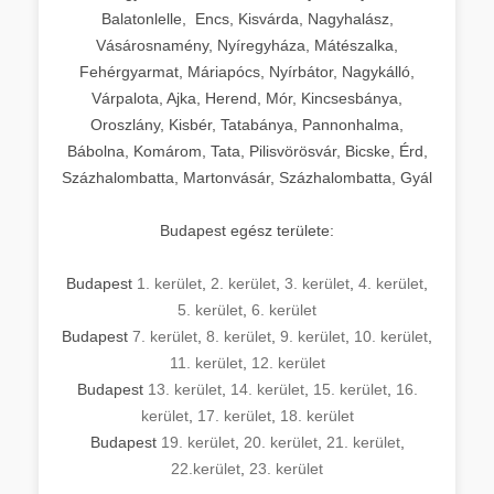
Balatonlelle, Encs, Kisvárda, Nagyhalász,
Vásárosnamény, Nyíregyháza, Mátészalka,
Fehérgyarmat, Máriapócs, Nyírbátor, Nagykálló,
Várpalota, Ajka, Herend, Mór, Kincsesbánya,
Oroszlány, Kisbér, Tatabánya, Pannonhalma,
Bábolna, Komárom, Tata, Pilisvörösvár, Bicske, Érd,
Százhalombatta, Martonvásár, Százhalombatta, Gyál
Budapest egész területe:
Budapest
1. kerület
,
2. kerület
,
3. kerület
,
4. kerület
,
5. kerület
,
6. kerület
Budapest
7. kerület
,
8. kerület
,
9. kerület
,
10. kerület
,
11. kerület
,
12. kerület
Budapest
13. kerület
,
14. kerület
,
15. kerület
,
16.
kerület
,
17. kerület
,
18. kerület
Budapest
19. kerület
,
20. kerület
,
21. kerület
,
22.kerület
,
23. kerület