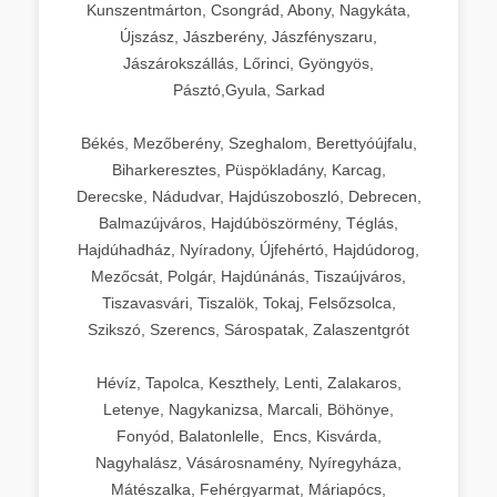
Kunszentmárton, Csongrád, Abony, Nagykáta,
Újszász, Jászberény, Jászfényszaru,
Jászárokszállás, Lőrinci, Gyöngyös,
Pásztó,Gyula, Sarkad
Békés, Mezőberény, Szeghalom, Berettyóújfalu,
Biharkeresztes, Püspökladány, Karcag,
Derecske, Nádudvar, Hajdúszoboszló, Debrecen,
Balmazújváros, Hajdúböszörmény, Téglás,
Hajdúhadház, Nyíradony, Újfehértó, Hajdúdorog,
Mezőcsát, Polgár, Hajdúnánás, Tiszaújváros,
Tiszavasvári, Tiszalök, Tokaj, Felsőzsolca,
Szikszó, Szerencs, Sárospatak, Zalaszentgrót
Hévíz, Tapolca, Keszthely, Lenti, Zalakaros,
Letenye, Nagykanizsa, Marcali, Böhönye,
Fonyód, Balatonlelle, Encs, Kisvárda,
Nagyhalász, Vásárosnamény, Nyíregyháza,
Mátészalka, Fehérgyarmat, Máriapócs,