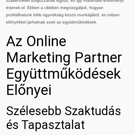
szakértőkkel dolgozzanak együtt, és így maximális eredményt
érjenek el. Ebben a cikkben megvizsgáljuk, hogyan
profitálhatunk több ügynökség közös munkájából, és milyen
előnyökkel járhatnak ezek az együttműködések.
Az Online
Marketing Partner
Együttműködések
Előnyei
Szélesebb Szaktudás
és Tapasztalat