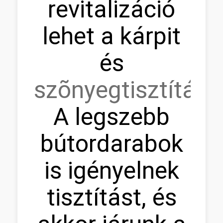
revitalizáció
lehet a kárpit
és
szõnyegtisztítás.
A legszebb
bútordarabok
is igényelnek
tisztítást, és