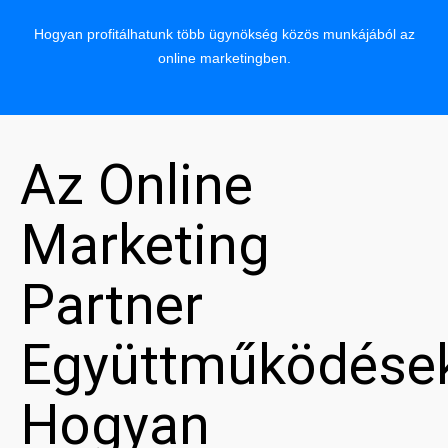
Hogyan profitálhatunk több ügynökség közös munkájából az
online marketingben.
Az Online
Marketing
Partner
Együttműködése
Hogyan