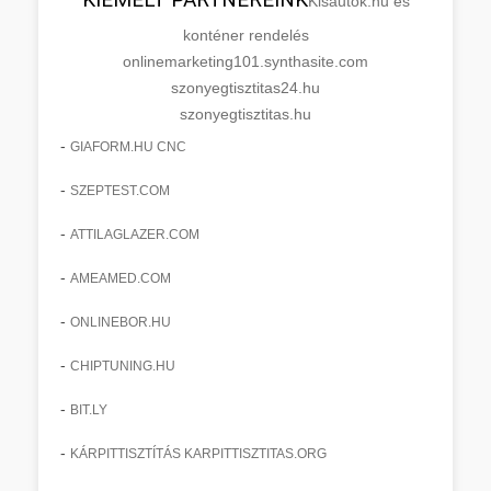
Kisautok.hu és
konténer rendelés
onlinemarketing101.synthasite.com
szonyegtisztitas24.hu
szonyegtisztitas.hu
-
GIAFORM.HU CNC
-
SZEPTEST.COM
-
ATTILAGLAZER.COM
-
AMEAMED.COM
-
ONLINEBOR.HU
-
CHIPTUNING.HU
-
BIT.LY
-
KÁRPITTISZTÍTÁS KARPITTISZTITAS.ORG