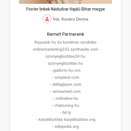
Footer linkek Nádudvar Hajdú-Bihar megye
Írta: Kovács Dorina
Kiemelt Partnereink
Kisautok.hu és konténer rendelés
onlinemarketing101.synthasite.com
szonyegtisztitas24.hu
szonyegtisztitas.hu
-
giaform.hu cnc
-
szeptest.com
-
attilaglazer.com
-
ameamed.com
-
onlinebor.hu
-
chiptuning.hu
-
bit.ly
-
kárpittisztítás karpittisztitas.org
-
wikipedia.org