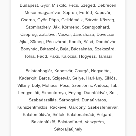
Budapest, Győr, Miskolc, Pécs, Szeged, Debrecen
Mosonmagyaróvár, Sopron, Fertőd, Kapuvár,
Csorna, Győr, Pápa, Celldömölk, Sárvár, Kőszeg,
Szombathely, Ják, Körmend, Szentgotthárd,
Csepreg, Zalalövő, Vasvár, Jánosháza, Devecser,
Ajka, Sümeg, Pécsvárad, Komló, Sásd, Dombóvár,
Bonyhád, Bátaszék, Baja, Bácsalmás, Szekszárd,
Tolna, Fadd, Paks, Kalocsa, Hőgyész, Tamási
Balatonboglár, Kaposvár, Csurgó, Nagyatád,
Kadarkút, Barcs, Szigetvár, Sellye, Harkány, Siklós,
Villány, Bóly, Mohács, Pécs, Szentlőrinc Andocs, Tab,
Lengyeltóti, Simontornya, Enying, Dunaföldvár, Solt,
Szabadszállás, Sárbogárd, Dunaújváros,
Kunszentmiklós, Ráckeve, Gárdony, Székesfehérvár,
Balatonföldvár, Siófok, Balatonalmádi, Polgárdi,
Balatonfűzfő, Balatonfüred, Veszprém,
Sátoraljaújhely