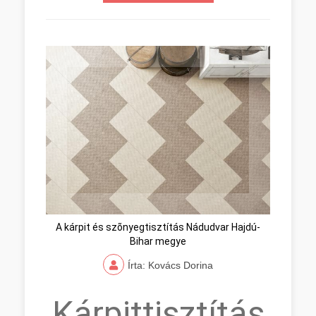
A kárpit és szõnyegtisztítás Nádudvar Hajdú-
Bihar megye
Írta: Kovács Dorina
Kárpittisztítás