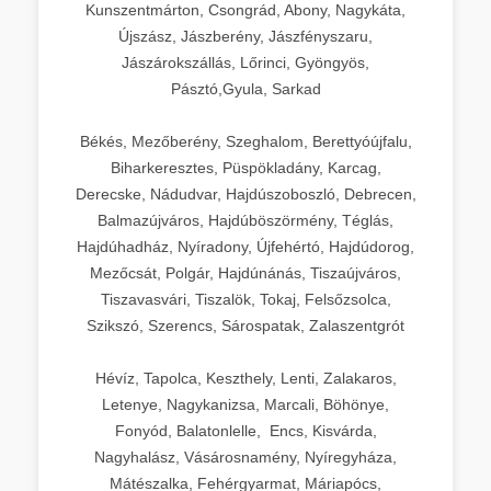
Kunszentmárton, Csongrád, Abony, Nagykáta,
Újszász, Jászberény, Jászfényszaru,
Jászárokszállás, Lőrinci, Gyöngyös,
Pásztó,Gyula, Sarkad
Békés, Mezőberény, Szeghalom, Berettyóújfalu,
Biharkeresztes, Püspökladány, Karcag,
Derecske, Nádudvar, Hajdúszoboszló, Debrecen,
Balmazújváros, Hajdúböszörmény, Téglás,
Hajdúhadház, Nyíradony, Újfehértó, Hajdúdorog,
Mezőcsát, Polgár, Hajdúnánás, Tiszaújváros,
Tiszavasvári, Tiszalök, Tokaj, Felsőzsolca,
Szikszó, Szerencs, Sárospatak, Zalaszentgrót
Hévíz, Tapolca, Keszthely, Lenti, Zalakaros,
Letenye, Nagykanizsa, Marcali, Böhönye,
Fonyód, Balatonlelle, Encs, Kisvárda,
Nagyhalász, Vásárosnamény, Nyíregyháza,
Mátészalka, Fehérgyarmat, Máriapócs,