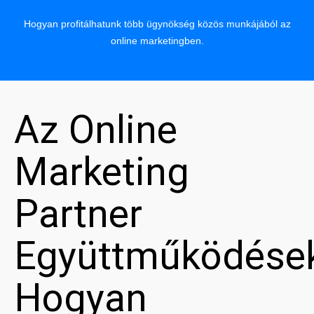
Hogyan profitálhatunk több ügynökség közös munkájából az
online marketingben.
Az Online
Marketing
Partner
Együttműködése
Hogyan