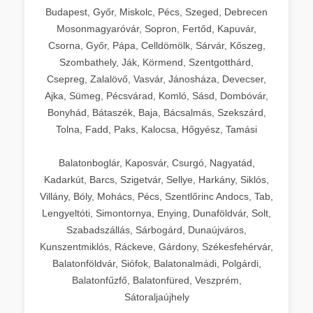
Budapest, Győr, Miskolc, Pécs, Szeged, Debrecen
Mosonmagyaróvár, Sopron, Fertőd, Kapuvár,
Csorna, Győr, Pápa, Celldömölk, Sárvár, Kőszeg,
Szombathely, Ják, Körmend, Szentgotthárd,
Csepreg, Zalalövő, Vasvár, Jánosháza, Devecser,
Ajka, Sümeg, Pécsvárad, Komló, Sásd, Dombóvár,
Bonyhád, Bátaszék, Baja, Bácsalmás, Szekszárd,
Tolna, Fadd, Paks, Kalocsa, Hőgyész, Tamási
Balatonboglár, Kaposvár, Csurgó, Nagyatád,
Kadarkút, Barcs, Szigetvár, Sellye, Harkány, Siklós,
Villány, Bóly, Mohács, Pécs, Szentlőrinc Andocs, Tab,
Lengyeltóti, Simontornya, Enying, Dunaföldvár, Solt,
Szabadszállás, Sárbogárd, Dunaújváros,
Kunszentmiklós, Ráckeve, Gárdony, Székesfehérvár,
Balatonföldvár, Siófok, Balatonalmádi, Polgárdi,
Balatonfűzfő, Balatonfüred, Veszprém,
Sátoraljaújhely