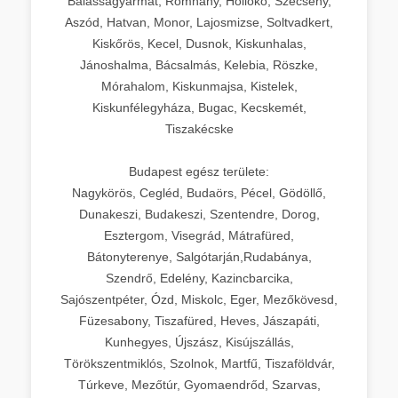
Balassagyarmat, Romhány, Hollókő, Szécsény,
Aszód, Hatvan, Monor, Lajosmizse, Soltvadkert,
Kiskőrös, Kecel, Dusnok, Kiskunhalas,
Jánoshalma, Bácsalmás, Kelebia, Röszke,
Mórahalom, Kiskunmajsa, Kistelek,
Kiskunfélegyháza, Bugac, Kecskemét,
Tiszakécske
Budapest egész területe:
Nagykörös, Cegléd, Budaörs, Pécel, Gödöllő,
Dunakeszi, Budakeszi, Szentendre, Dorog,
Esztergom, Visegrád, Mátrafüred,
Bátonyterenye, Salgótarján,Rudabánya,
Szendrő, Edelény, Kazincbarcika,
Sajószentpéter, Ózd, Miskolc, Eger, Mezőkövesd,
Füzesabony, Tiszafüred, Heves, Jászapáti,
Kunhegyes, Újszász, Kisújszállás,
Törökszentmiklós, Szolnok, Martfű, Tiszaföldvár,
Túrkeve, Mezőtúr, Gyomaendrőd, Szarvas,