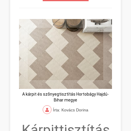
A kárpit és szõnyegtisztítás Hortobágy Hajdú-
Bihar megye
Írta: Kovács Dorina
Kárpittisztítás