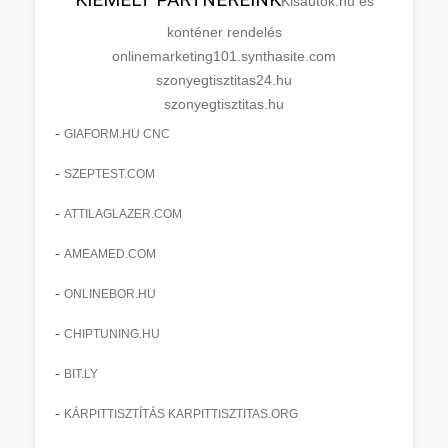
Kisautok.hu és
konténer rendelés
onlinemarketing101.synthasite.com
szonyegtisztitas24.hu
szonyegtisztitas.hu
-
GIAFORM.HU CNC
-
SZEPTEST.COM
-
ATTILAGLAZER.COM
-
AMEAMED.COM
-
ONLINEBOR.HU
-
CHIPTUNING.HU
-
BIT.LY
-
KÁRPITTISZTÍTÁS KARPITTISZTITAS.ORG