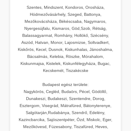
Szentes, Mindszent, Kondoros, Orosháza,
Hódmezővásárhely, Szeged, Battonya,
Mezőkovácsháza, Békéscsaba, Nagymaros,
Nyergesújfalu, Kismaros, Göd,Szob, Rétság,
Balassagyarmat, Romhány, Hollókő, Szécsény,
Aszód, Hatvan, Monor, Lajosmizse, Soltvadkert,
Kiskőrös, Kecel, Dusnok, Kiskunhalas, Jánoshalma,
Bácsalmás, Kelebia, Röszke, Mórahalom,
Kiskunmajsa, Kistelek, Kiskunfélegyháza, Bugac,
Kecskemét, Tiszakécske
Budapest egész területe:
Nagykörös, Cegléd, Budaörs, Pécel, Gödöllő,
Dunakeszi, Budakeszi, Szentendre, Dorog,
Esztergom, Visegrád, Mátrafüred, Bátonyterenye,
Salgótarján,Rudabánya, Szendrő, Edelény,
Kazincbarcika, Sajószentpéter, Ózd, Miskolc, Eger,
Mezőkövesd, Füzesabony, Tiszafüred, Heves,