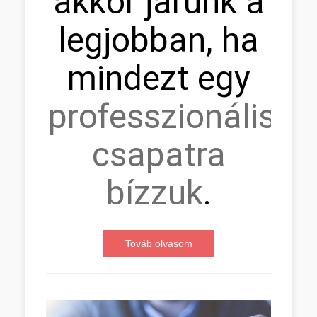
akkor járunk a
legjobban, ha
mindezt egy
professzionális
csapatra
bízzuk
.
Továb olvasom