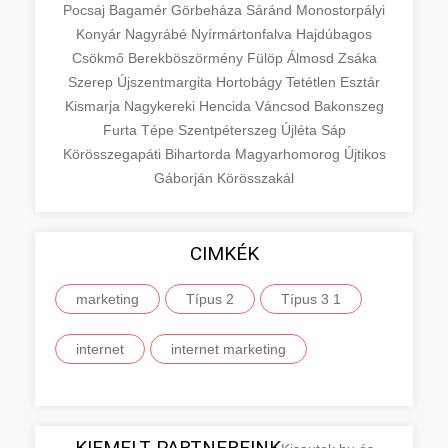
Pocsaj
Bagamér
Görbeháza
Sáránd
Monostorpályi
Konyár
Nagyrábé
Nyírmártonfalva
Hajdúbagos
Csökmő
Berekböszörmény
Fülöp
Álmosd
Zsáka
Szerep
Újszentmargita
Hortobágy
Tetétlen
Esztár
Kismarja
Nagykereki
Hencida
Váncsod
Bakonszeg
Furta
Tépe
Szentpéterszeg
Újléta
Sáp
Körösszegapáti
Bihartorda
Magyarhomorog
Újtikos
Gáborján
Körösszakál
CIMKÉK
marketing
Típus 2
Típus 3 1
internet
internet marketing
KIEMELT PARTNEREINK