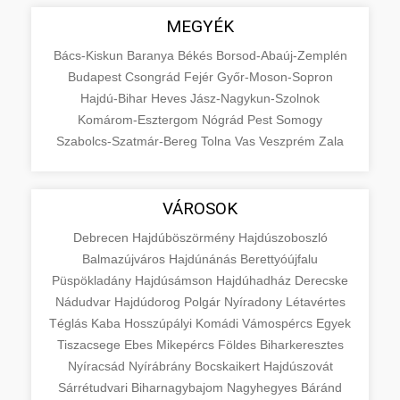
MEGYÉK
Bács-Kiskun
Baranya
Békés
Borsod-Abaúj-Zemplén
Budapest
Csongrád
Fejér
Győr-Moson-Sopron
Hajdú-Bihar
Heves
Jász-Nagykun-Szolnok
Komárom-Esztergom
Nógrád
Pest
Somogy
Szabolcs-Szatmár-Bereg
Tolna
Vas
Veszprém
Zala
VÁROSOK
Debrecen
Hajdúböszörmény
Hajdúszoboszló
Balmazújváros
Hajdúnánás
Berettyóújfalu
Püspökladány
Hajdúsámson
Hajdúhadház
Derecske
Nádudvar
Hajdúdorog
Polgár
Nyíradony
Létavértes
Téglás
Kaba
Hosszúpályi
Komádi
Vámospércs
Egyek
Tiszacsege
Ebes
Mikepércs
Földes
Biharkeresztes
Nyíracsád
Nyírábrány
Bocskaikert
Hajdúszovát
Sárrétudvari
Biharnagybajom
Nagyhegyes
Báránd