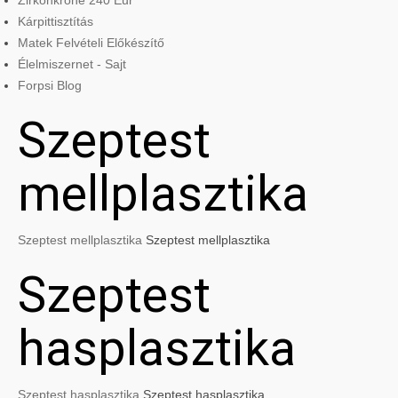
Zirkonkrone 240 Eur
Kárpittisztítás
Matek Felvételi Előkészítő
Élelmiszernet - Sajt
Forpsi Blog
Szeptest
mellplasztika
Szeptest mellplasztika
Szeptest mellplasztika
Szeptest
hasplasztika
Szeptest hasplasztika
Szeptest hasplasztika