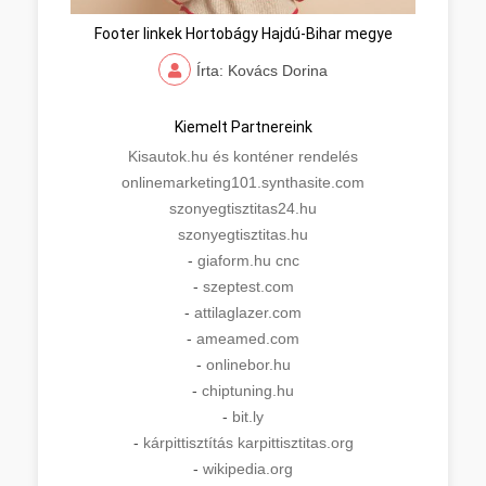
Footer linkek Hortobágy Hajdú-Bihar megye
Írta: Kovács Dorina
Kiemelt Partnereink
Kisautok.hu és konténer rendelés
onlinemarketing101.synthasite.com
szonyegtisztitas24.hu
szonyegtisztitas.hu
-
giaform.hu cnc
-
szeptest.com
-
attilaglazer.com
-
ameamed.com
-
onlinebor.hu
-
chiptuning.hu
-
bit.ly
-
kárpittisztítás karpittisztitas.org
-
wikipedia.org