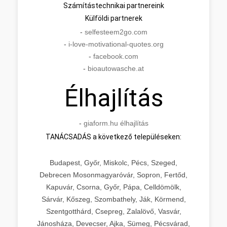
Számítástechnikai partnereink
Külföldi partnerek
-
selfesteem2go.com
-
i-love-motivational-quotes.org
-
facebook.com
-
bioautowasche.at
Élhajlítás
-
giaform.hu élhajlítás
TANÁCSADÁS a következő településeken:
Budapest, Győr, Miskolc, Pécs, Szeged,
Debrecen Mosonmagyaróvár, Sopron, Fertőd,
Kapuvár, Csorna, Győr, Pápa, Celldömölk,
Sárvár, Kőszeg, Szombathely, Ják, Körmend,
Szentgotthárd, Csepreg, Zalalövő, Vasvár,
Jánosháza, Devecser, Ajka, Sümeg, Pécsvárad,