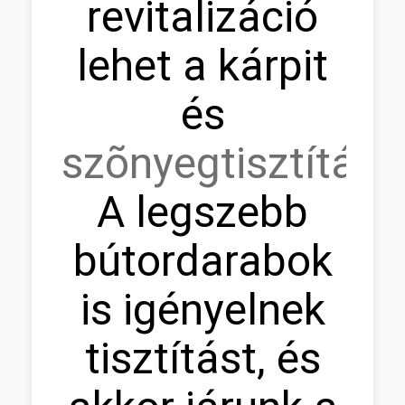
revitalizáció
lehet a kárpit
és
szõnyegtisztítás.
A legszebb
bútordarabok
is igényelnek
tisztítást, és