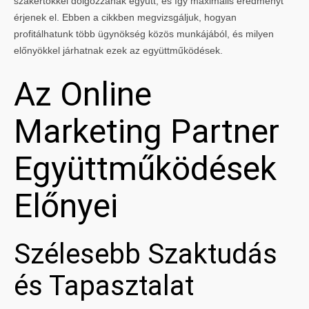
szakértőkkel dolgozzanak együtt, és így maximális eredményt
érjenek el. Ebben a cikkben megvizsgáljuk, hogyan
profitálhatunk több ügynökség közös munkájából, és milyen
előnyökkel járhatnak ezek az együttműködések.
Az Online
Marketing Partner
Együttműködések
Előnyei
Szélesebb Szaktudás
és Tapasztalat