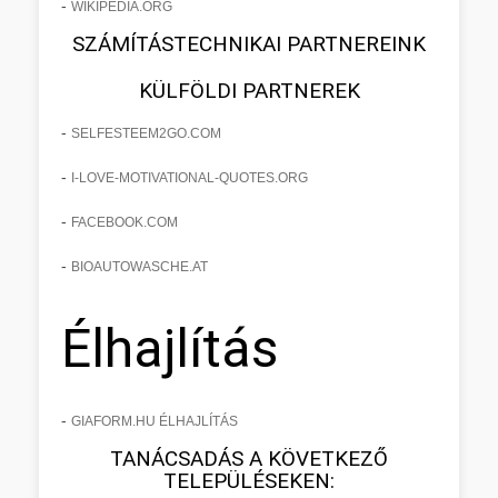
-
WIKIPEDIA.ORG
SZÁMÍTÁSTECHNIKAI PARTNEREINK
KÜLFÖLDI PARTNEREK
-
SELFESTEEM2GO.COM
-
I-LOVE-MOTIVATIONAL-QUOTES.ORG
-
FACEBOOK.COM
-
BIOAUTOWASCHE.AT
Élhajlítás
-
GIAFORM.HU ÉLHAJLÍTÁS
TANÁCSADÁS A KÖVETKEZŐ
TELEPÜLÉSEKEN: