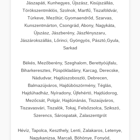
Jászapáti, Kunhegyes, Újszász, Kisújszállás,
Törökszentmiklós, Szolnok, Martfű, Tiszaföldvár,
Túrkeve, Mezőtúr, Gyomaendrőd, Szarvas,
Kunszentmárton, Csongrád, Abony, Nagykáta,
Újszász, Jászberény, Jászfényszaru,
Jászárokszállás, Lőrinci, Gyöngyös, Pásztó,Gyula,
Sarkad
Békés, Mezőberény, Szeghalom, Berettyóújfalu,
Biharkeresztes, Püspökladány, Karcag, Derecske,
Nádudvar, Hajdúszoboszló, Debrecen,
Balmazújváros, Hajdúböszörmény, Téglás,
Hajdúhadház, Nyíradony, Újfehértó, Hajdúdorog,
Mezőcsát, Polgár, Hajdúnánás, Tiszaújváros,
Tiszavasvári, Tiszalök, Tokaj, Felsőzsolca, Szikszó,
Szerencs, Sárospatak, Zalaszentgrót
Hévíz, Tapolca, Keszthely, Lenti, Zalakaros, Letenye,
Nagykanizsa, Marcali, Böhönye, Fonyód,