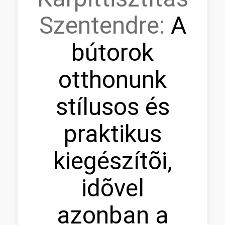
Szentendre:
A
bútorok
otthonunk
stílusos és
praktikus
kiegészítõi,
idõvel
azonban a