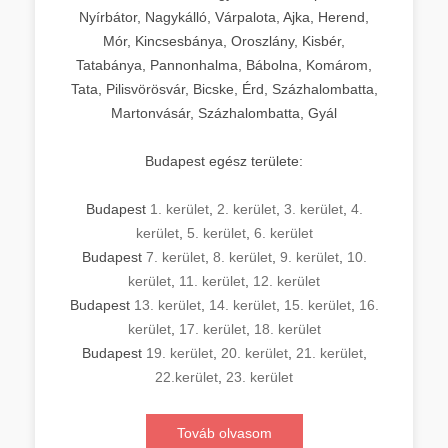
Nyírbátor, Nagykálló, Várpalota, Ajka, Herend,
Mór, Kincsesbánya, Oroszlány, Kisbér,
Tatabánya, Pannonhalma, Bábolna, Komárom,
Tata, Pilisvörösvár, Bicske, Érd, Százhalombatta,
Martonvásár, Százhalombatta, Gyál
Budapest egész területe:
Budapest
1. kerület
,
2. kerület
,
3. kerület
,
4.
kerület
,
5. kerület
,
6. kerület
Budapest
7. kerület
,
8. kerület
,
9. kerület
,
10.
kerület
,
11. kerület
,
12. kerület
Budapest
13. kerület
,
14. kerület
,
15. kerület
,
16.
kerület
,
17. kerület
,
18. kerület
Budapest
19. kerület
,
20. kerület
,
21. kerület
,
22.kerület
,
23. kerület
Továb olvasom