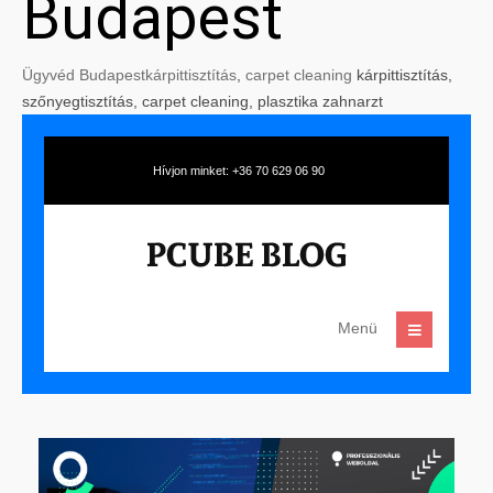
Budapest
Ügyvéd Budapest
kárpittisztítás
,
carpet cleaning
kárpittisztítás,
szőnyegtisztítás, carpet cleaning, plasztika zahnarzt
Hívjon minket: +36 70 629 06 90
Menü