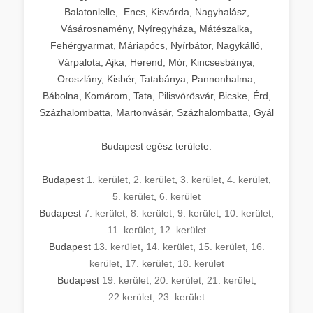
Balatonlelle, Encs, Kisvárda, Nagyhalász,
Vásárosnamény, Nyíregyháza, Mátészalka,
Fehérgyarmat, Máriapócs, Nyírbátor, Nagykálló,
Várpalota, Ajka, Herend, Mór, Kincsesbánya,
Oroszlány, Kisbér, Tatabánya, Pannonhalma,
Bábolna, Komárom, Tata, Pilisvörösvár, Bicske, Érd,
Százhalombatta, Martonvásár, Százhalombatta, Gyál
Budapest egész területe:
Budapest
1. kerület
,
2. kerület
,
3. kerület
,
4. kerület
,
5. kerület
,
6. kerület
Budapest
7. kerület
,
8. kerület
,
9. kerület
,
10. kerület
,
11. kerület
,
12. kerület
Budapest
13. kerület
,
14. kerület
,
15. kerület
,
16.
kerület
,
17. kerület
,
18. kerület
Budapest
19. kerület
,
20. kerület
,
21. kerület
,
22.kerület
,
23. kerület