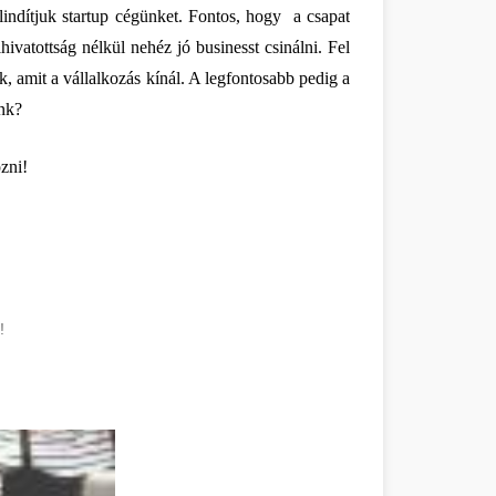
indítjuk startup cégünket. Fontos, hogy  a csapat 
ivatottság nélkül nehéz jó businesst csinálni. Fel 
k, amit a vállalkozás kínál. A legfontosabb pedig a 
ink?
zni!
!