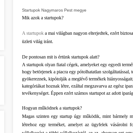
Startupok Nagymaros Pest megye
Mik azok a startupok?
A startupok
 a mai világban nagyon elterjedtek, ezért biztosa
üzleti világ iránt.
De pontosan mit is értünk startupok alatt?
A startupok olyan fiatal cégek, amelyeket egy egyedi termék v
hogy betörjenek a piacra egy pótolhatatlan szolgáltatással, 
gyökereznek, kipótolják a meglévő termékek hiányosságait, v
kategóriákat hoznak létre, ezáltal megzavarva az egész ipa
tevékenységet. Éppen ezért számos startupot az adott ipará
Hogyan működnek a startupok?
Magas szinten egy startup úgy működik, mint bármely más
létrehoz egy terméket, amelyet az ügyfelek vásárolni 
vállalkozást a többi vállalkozástól, az az, ahogyan ezt egy