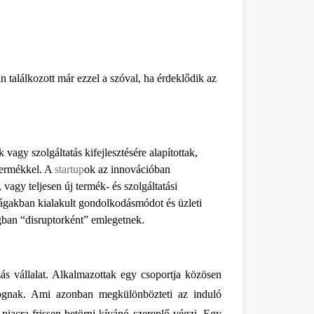
n találkozott már ezzel a szóval, ha érdeklődik az 
agy szolgáltatás kifejlesztésére alapítottak, 
termékkel. A 
startup
ok az innovációban 
agy teljesen új termék- és szolgáltatási 
rágakban kialakult gondolkodásmódot és üzleti 
gban “disruptorként” emlegetnek. 
 vállalat. Alkalmazottak egy csoportja közösen 
fognak. Ami azonban megkülönbözteti az induló 
 piacra frissen betörni kívánó szereplő végzi. Egy 