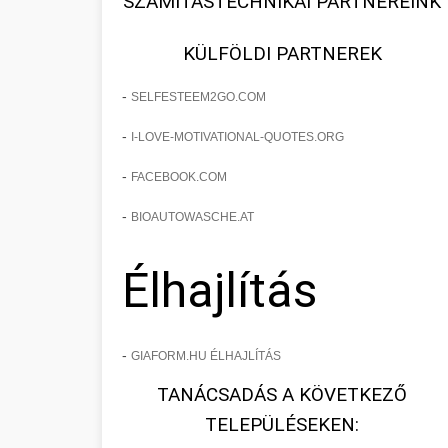
SZÁMÍTÁSTECHNIKAI PARTNEREINK
KÜLFÖLDI PARTNEREK
-
SELFESTEEM2GO.COM
-
I-LOVE-MOTIVATIONAL-QUOTES.ORG
-
FACEBOOK.COM
-
BIOAUTOWASCHE.AT
Élhajlítás
-
GIAFORM.HU ÉLHAJLÍTÁS
TANÁCSADÁS A KÖVETKEZŐ
TELEPÜLÉSEKEN: