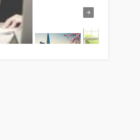
 szó! Pest megye
Startupok Pest megye
Műanyag ablak Pest megye