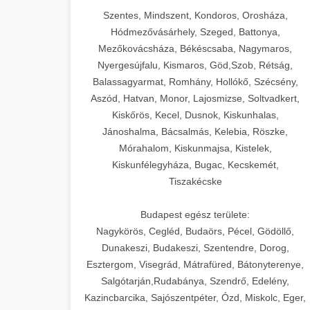
Szentes, Mindszent, Kondoros, Orosháza,
Hódmezővásárhely, Szeged, Battonya,
Mezőkovácsháza, Békéscsaba, Nagymaros,
Nyergesújfalu, Kismaros, Göd,Szob, Rétság,
Balassagyarmat, Romhány, Hollókő, Szécsény,
Aszód, Hatvan, Monor, Lajosmizse, Soltvadkert,
Kiskőrös, Kecel, Dusnok, Kiskunhalas,
Jánoshalma, Bácsalmás, Kelebia, Röszke,
Mórahalom, Kiskunmajsa, Kistelek,
Kiskunfélegyháza, Bugac, Kecskemét,
Tiszakécske
Budapest egész területe:
Nagykörös, Cegléd, Budaörs, Pécel, Gödöllő,
Dunakeszi, Budakeszi, Szentendre, Dorog,
Esztergom, Visegrád, Mátrafüred, Bátonyterenye,
Salgótarján,Rudabánya, Szendrő, Edelény,
Kazincbarcika, Sajószentpéter, Ózd, Miskolc, Eger,