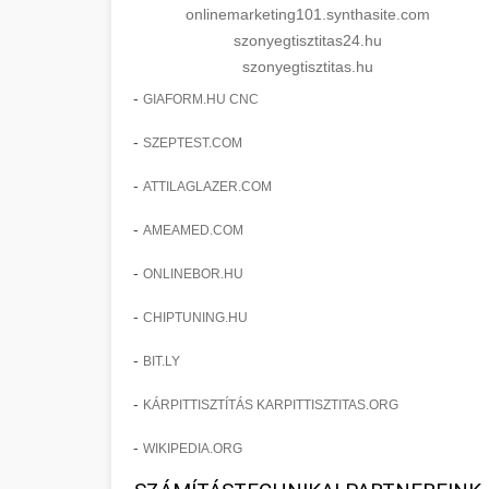
onlinemarketing101.synthasite.com
szonyegtisztitas24.hu
szonyegtisztitas.hu
-
GIAFORM.HU CNC
-
SZEPTEST.COM
-
ATTILAGLAZER.COM
-
AMEAMED.COM
-
ONLINEBOR.HU
-
CHIPTUNING.HU
-
BIT.LY
-
KÁRPITTISZTÍTÁS KARPITTISZTITAS.ORG
-
WIKIPEDIA.ORG