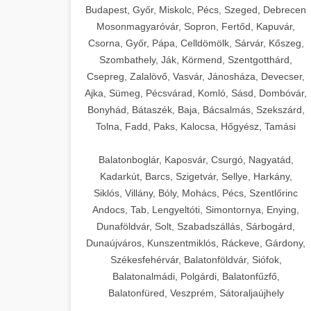
Budapest, Győr, Miskolc, Pécs, Szeged, Debrecen
Mosonmagyaróvár, Sopron, Fertőd, Kapuvár,
Csorna, Győr, Pápa, Celldömölk, Sárvár, Kőszeg,
Szombathely, Ják, Körmend, Szentgotthárd,
Csepreg, Zalalövő, Vasvár, Jánosháza, Devecser,
Ajka, Sümeg, Pécsvárad, Komló, Sásd, Dombóvár,
Bonyhád, Bátaszék, Baja, Bácsalmás, Szekszárd,
Tolna, Fadd, Paks, Kalocsa, Hőgyész, Tamási
Balatonboglár, Kaposvár, Csurgó, Nagyatád,
Kadarkút, Barcs, Szigetvár, Sellye, Harkány,
Siklós, Villány, Bóly, Mohács, Pécs, Szentlőrinc
Andocs, Tab, Lengyeltóti, Simontornya, Enying,
Dunaföldvár, Solt, Szabadszállás, Sárbogárd,
Dunaújváros, Kunszentmiklós, Ráckeve, Gárdony,
Székesfehérvár, Balatonföldvár, Siófok,
Balatonalmádi, Polgárdi, Balatonfűzfő,
Balatonfüred, Veszprém, Sátoraljaújhely