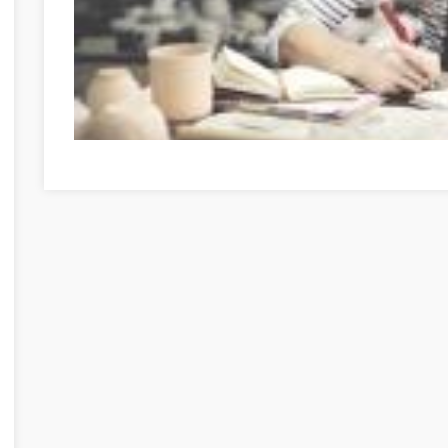
Nagyszerű útmutató, amikor a személyes fejlődésről van