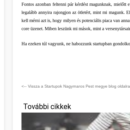
Fontos azonban feltenni pár kérdést magunknak, mielőtt el
legalább annyira rajongjon az ötletért, mint mi magunk. Elh
kell mérni azt is, hogy milyen és potenciális piaca van anna
core üzenet. Miben leszünk mi mások, mint a versenytársa
Ha ezeken túl vagyunk, ne habozzunk startupban gondolko
<-- Vissza a Startupok Nagymaros Pest megye blog oldalra
További cikkek