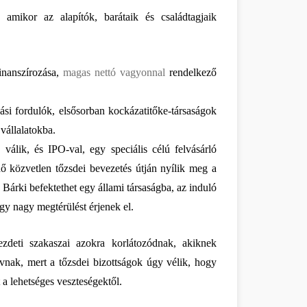
amikor az alapítók, barátaik és családtagjaik 
nanszírozása, 
magas nettó vagyonnal
 rendelkező 
si fordulók, elsősorban kockázatitőke-társaságok 
 vállalatokba.
álik, és IPO-val, egy speciális célú felvásárló 
nő közvetlen tőzsdei bevezetés útján nyílik meg a 
 Bárki befektethet egy állami társaságba, az induló 
gy nagy megtérülést érjenek el.
deti szakaszai azokra korlátozódnak, akiknek 
vnak, mert a tőzsdei bizottságok úgy vélik, hogy 
 lehetséges veszteségektől. 