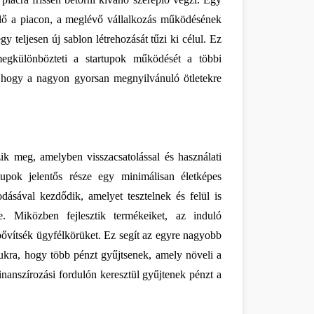
plő a piacon, a meglévő vállalkozás működésének 
 teljesen új sablon létrehozását tűzi ki célul. Ez 
egkülönbözteti a startupok működését a többi 
a, hogy a nagyon gyorsan megnyilvánuló ötletekre 
Gyakran ezt egy iterációnak nevezett folyamat révén teszik meg, amelyben visszacsatolással és használati 
upok jelentős része egy minimálisan életképes 
ával kezdődik, amelyet tesztelnek és felül is 
 Miközben fejlesztik termékeiket, az induló 
bővítsék ügyfélkörüket. Ez segít az egyre nagyobb 
mukra, hogy több pénzt gyűjtsenek, amely növeli a 
finanszírozási fordulón keresztül gyűjtenek pénzt a 