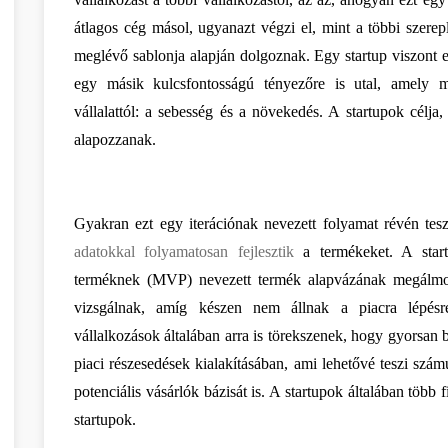
átlagos cég másol, ugyanazt végzi el, mint a többi szere
meglévő sablonja alapján dolgoznak. Egy startup viszont egy
egy másik kulcsfontosságú tényezőre is utal, amely m
vállalattól: a sebesség és a növekedés. A startupok célj
alapozzanak.
adatokkal folyamatosan fejlesztik
 a termékeket. A start
terméknek (MVP) nevezett termék alapvázának megálmodás
vizsgálnak, amíg készen nem állnak a piacra lépésre.
vállalkozások általában arra is törekszenek, hogy gyorsan 
piaci részesedések kialakításában, ami lehetővé teszi szá
potenciális vásárlók bázisát is. A startupok általában több 
startupok.