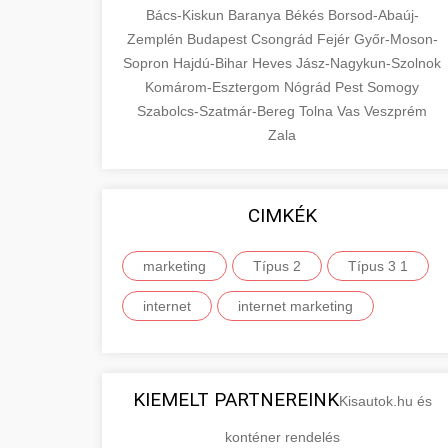
Bács-Kiskun
Baranya
Békés
Borsod-Abaúj-
Zemplén
Budapest
Csongrád
Fejér
Győr-Moson-
Sopron
Hajdú-Bihar
Heves
Jász-Nagykun-Szolnok
Komárom-Esztergom
Nógrád
Pest
Somogy
Szabolcs-Szatmár-Bereg
Tolna
Vas
Veszprém
Zala
CIMKÉK
marketing
Típus 2
Típus 3 1
internet
internet marketing
KIEMELT PARTNEREINK
Kisautok.hu és
konténer rendelés