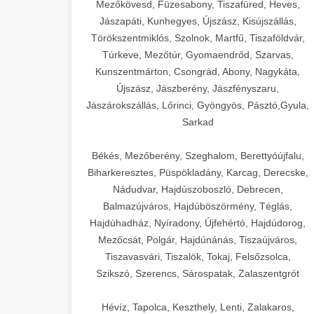
Mezőkövesd, Füzesabony, Tiszafüred, Heves,
Jászapáti, Kunhegyes, Újszász, Kisújszállás,
Törökszentmiklós, Szolnok, Martfű, Tiszaföldvár,
Túrkeve, Mezőtúr, Gyomaendrőd, Szarvas,
Kunszentmárton, Csongrád, Abony, Nagykáta,
Újszász, Jászberény, Jászfényszaru,
Jászárokszállás, Lőrinci, Gyöngyös, Pásztó,Gyula,
Sarkad
Békés, Mezőberény, Szeghalom, Berettyóújfalu,
Biharkeresztes, Püspökladány, Karcag, Derecske,
Nádudvar, Hajdúszoboszló, Debrecen,
Balmazújváros, Hajdúböszörmény, Téglás,
Hajdúhadház, Nyíradony, Újfehértó, Hajdúdorog,
Mezőcsát, Polgár, Hajdúnánás, Tiszaújváros,
Tiszavasvári, Tiszalök, Tokaj, Felsőzsolca,
Szikszó, Szerencs, Sárospatak, Zalaszentgrót
Hévíz, Tapolca, Keszthely, Lenti, Zalakaros,