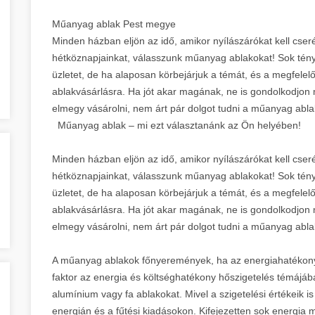
Műanyag ablak Pest megye
Minden házban eljön az idő, amikor nyílászárókat kell cser
hétköznapjainkat, válasszunk műanyag ablakokat! Sok tényez
üzletet, de ha alaposan körbejárjuk a témát, és a megfelel
ablakvásárlásra. Ha jót akar magának, ne is gondolkodjon
elmegy vásárolni, nem árt pár dolgot tudni a műanyag abla
Műanyag ablak – mi ezt választanánk az Ön helyében!
Minden házban eljön az idő, amikor nyílászárókat kell cser
hétköznapjainkat, válasszunk műanyag ablakokat! Sok tényez
üzletet, de ha alaposan körbejárjuk a témát, és a megfelel
ablakvásárlásra. Ha jót akar magának, ne is gondolkodjon
elmegy vásárolni, nem árt pár dolgot tudni a műanyag abla
A műanyag ablakok főnyeremények, ha az energiahatékony
faktor az energia és költséghatékony hőszigetelés témáj
alumínium vagy fa ablakokat. Mivel a szigetelési értékeik i
energián és a fűtési kiadásokon. Kifejezetten sok energia