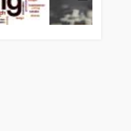
Find Your Way Pest megye
Nagyszerű útmutató, amikor a személyes f