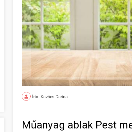
Írta: Kovács Dorina
Műanyag ablak Pest m