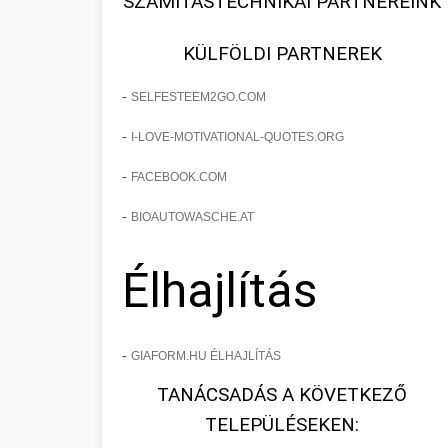
SZÁMÍTÁSTECHNIKAI PARTNEREINK
KÜLFÖLDI PARTNEREK
-
SELFESTEEM2GO.COM
-
I-LOVE-MOTIVATIONAL-QUOTES.ORG
-
FACEBOOK.COM
-
BIOAUTOWASCHE.AT
Élhajlítás
-
GIAFORM.HU ÉLHAJLÍTÁS
TANÁCSADÁS A KÖVETKEZŐ
TELEPÜLÉSEKEN: