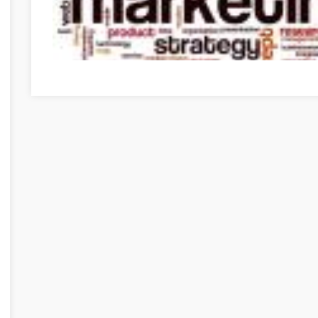
Need To Get Into Internet Marketing? Use These Tips To 