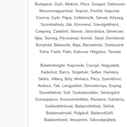
Budapest, Győr, Miskolc, Pécs, Szeged, Debrecen
Mosonmagyaróvár, Sopron, Fertőd, Kapuvár,
Csorna, Győr, Pápa, Celldömölk, Sárvár, Kőszeg,
Szombathely, Ják, Körmend, Szentgotthárd,
Csepreg, Zalalövő, Vasvár, Jánosháza, Devecser,
Ajka, Sümeg, Pécsvárad, Komló, Sásd, Dombóvár,
Bonyhád, Bátaszék, Baja, Bácsalmás, Szekszárd,
Tolna, Fadd, Paks, Kalocsa, Hőgyész, Tamási
Balatonboglár, Kaposvár, Csurgó, Nagyatád,
Kadarkút, Barcs, Szigetvár, Sellye, Harkány,
Siklós, Villány, Bóly, Mohács, Pécs, Szentlőrinc
Andocs, Tab, Lengyeltóti, Simontornya, Enying,
Dunaföldvár, Solt, Szabadszállás, Sárbogárd,
Dunaújváros, Kunszentmiklós, Ráckeve, Gárdony,
Székesfehérvár, Balatonföldvár, Siófok,
Balatonalmádi, Polgárdi, Balatonfűzfő,
Balatonfüred, Veszprém, Sátoraljaújhely