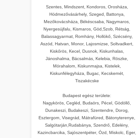
Szentes, Mindszent, Kondoros, Orosháza,
Hódmezővásárhely, Szeged, Battonya,
Mezőkovácsháza, Békéscsaba, Nagymaros,
Nyergesújfalu, Kismaros, Göd,Szob, Rétság,
Balassagyarmat, Romhány, Hollókő, Szécsény,
Aszód, Hatvan, Monor, Lajosmizse, Soltvadkert,
Kiskőrös, Kecel, Dusnok, Kiskunhalas,
Jánoshalma, Bácsalmás, Kelebia, Röszke,
Mórahalom, Kiskunmajsa, Kistelek,
Kiskunfélegyháza, Bugac, Kecskemét,
Tiszakécske
Budapest egész területe:
Nagykörös, Cegléd, Budaörs, Pécel, Gödöllő,
Dunakeszi, Budakeszi, Szentendre, Dorog,
Esztergom, Visegrád, Mátrafüred, Bátonyterenye,
Salgótarján,Rudabánya, Szendrő, Edelény,
Kazincbarcika, Sajószentpéter, Ózd, Miskolc, Eger,