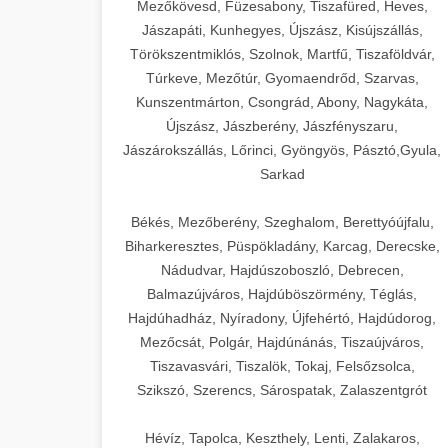
Mezőkövesd, Füzesabony, Tiszafüred, Heves,
Jászapáti, Kunhegyes, Újszász, Kisújszállás,
Törökszentmiklós, Szolnok, Martfű, Tiszaföldvár,
Túrkeve, Mezőtúr, Gyomaendrőd, Szarvas,
Kunszentmárton, Csongrád, Abony, Nagykáta,
Újszász, Jászberény, Jászfényszaru,
Jászárokszállás, Lőrinci, Gyöngyös, Pásztó,Gyula,
Sarkad
Békés, Mezőberény, Szeghalom, Berettyóújfalu,
Biharkeresztes, Püspökladány, Karcag, Derecske,
Nádudvar, Hajdúszoboszló, Debrecen,
Balmazújváros, Hajdúböszörmény, Téglás,
Hajdúhadház, Nyíradony, Újfehértó, Hajdúdorog,
Mezőcsát, Polgár, Hajdúnánás, Tiszaújváros,
Tiszavasvári, Tiszalök, Tokaj, Felsőzsolca,
Szikszó, Szerencs, Sárospatak, Zalaszentgrót
Hévíz, Tapolca, Keszthely, Lenti, Zalakaros,