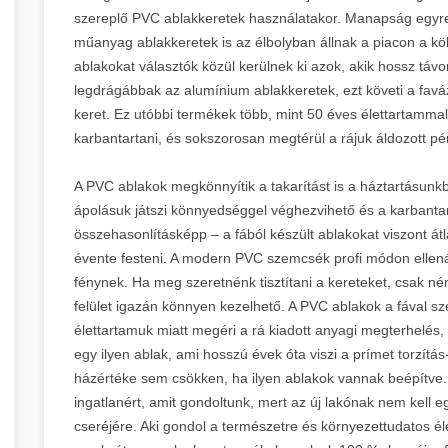
szereplő PVC ablakkeretek használatakor. Manapság egyr
műanyag ablakkeretek is az élbolyban állnak a piacon a kö
ablakokat választók közül kerülnek ki azok, akik hossz távo
legdrágábbak az alumínium ablakkeretek, ezt követi a favá
keret. Ez utóbbi termékek több, mint 50 éves élettartammal
karbantartani, és sokszorosan megtérül a rájuk áldozott pé
A PVC ablakok megkönnyítik a takarítást is a háztartásunkb
ápolásuk játszi könnyedséggel véghezvihető és a karbantar
összehasonlításképp – a fából készült ablakokat viszont á
évente festeni. A modern PVC szemcsék profi módon ellená
fénynek. Ha meg szeretnénk tisztítani a kereteket, csak n
felület igazán könnyen kezelhető. A PVC ablakok a fával 
élettartamuk miatt megéri a rá kiadott anyagi megterhelés,
egy ilyen ablak, ami hosszú évek óta viszi a prímet torzítá
házértéke sem csökken, ha ilyen ablakok vannak beépítve. 
ingatlanért, amit gondoltunk, mert az új lakónak nem kell e
cseréjére. Aki gondol a természetre és környezettudatos éle