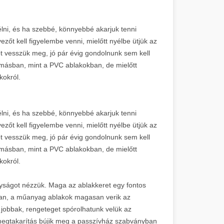
élni, és ha szebbé, könnyebbé akarjuk tenni
őt kell figyelembe venni, mielőtt nyélbe ütjük az
őt vesszük meg, jó pár évig gondolnunk sem kell
 másban, mint a PVC ablakokban, de mielőtt
kokról.
élni, és ha szebbé, könnyebbé akarjuk tenni
őt kell figyelembe venni, mielőtt nyélbe ütjük az
őt vesszük meg, jó pár évig gondolnunk sem kell
 másban, mint a PVC ablakokban, de mielőtt
kokról.
ságot nézzük. Maga az ablakkeret egy fontos
ában, a műanyag ablakok magasan verik az
s jobbak, rengeteget spórolhatunk velük az
 megtakarítás bújik meg a passzívház szabványban