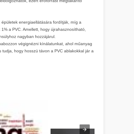
eldolgozhatók, ezért erőforrást megtakarító
épületek energiaellátására fordítják, míg a
 1% a PVC. Amellett, hogy újrahasznosítható,
nsúlyhoz nagyban hozzájárul.
e habozzon végignézni kínálatunkat, ahol műanyag
s tudja, hogy hosszú távon a PVC ablakokkal jár a