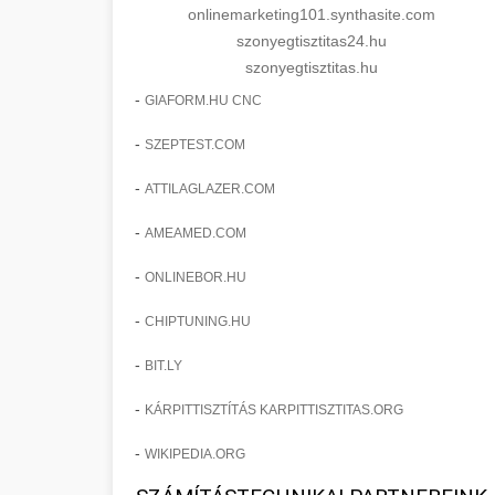
onlinemarketing101.synthasite.com
szonyegtisztitas24.hu
szonyegtisztitas.hu
-
GIAFORM.HU CNC
-
SZEPTEST.COM
-
ATTILAGLAZER.COM
-
AMEAMED.COM
-
ONLINEBOR.HU
-
CHIPTUNING.HU
-
BIT.LY
-
KÁRPITTISZTÍTÁS KARPITTISZTITAS.ORG
-
WIKIPEDIA.ORG