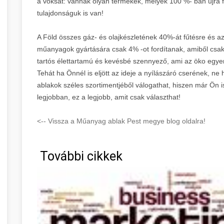
a voksát: vannak olyan termékek, melyek 100 %- ban újra f
tulajdonságuk is van!
A Föld összes gáz- és olajkészletének 40%-át fűtésre és az 
műanyagok gyártására csak 4% -ot fordítanak, amiből csak
tartós élettartamú és kevésbé szennyező, ami az öko egye
Tehát ha Önnél is eljött az ideje a nyílászáró cserének, n
ablakok széles szortimentjéből válogathat, hiszen már Ön i
legjobban, ez a legjobb, amit csak választhat!
<-- Vissza a Műanyag ablak Pest megye blog oldalra!
További cikkek