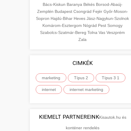
Bács-Kiskun
Baranya
Békés
Borsod-Abaúj-
Zemplén
Budapest
Csongrád
Fejér
Győr-Moson-
Sopron
Hajdú-Bihar
Heves
Jász-Nagykun-Szolnok
Komárom-Esztergom
Nógrád
Pest
Somogy
Szabolcs-Szatmár-Bereg
Tolna
Vas
Veszprém
Zala
CIMKÉK
marketing
Típus 2
Típus 3 1
internet
internet marketing
KIEMELT PARTNEREINK
Kisautok.hu és
konténer rendelés