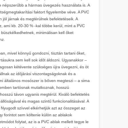
e népszerűbb a hármas üvegezés használata is. A
ltségmegtakarítási faktort figyelembe véve. A PVC
n jól járnak és megtérülnek befektetéseik. A
z, ami kb. 20-30 % -kal többe kerül, mint a PVC
 büszkélkedhetnek, minimálisan kell őket
nz.
an, mivel könnyű gondozni, tisztán tartani őket,
tásukra sem kell sok időt áldozni. Ugyanakkor –
tlagosan kétévente szükséges újra üvegezni, és öt
llnak az időjárási viszontagságoknak és a
émi általános mosószer is bőven megteszi – a sima
szemben tartósnak mutatkoznak, hosszú
 hosszú távon ugyanis megtérül. Kiváló befektetés
s-állóságával és magas szintű funkcionalitásával. A
Nyugodt szívvel elkérhetjük azt az összeget az
gy forintot sem költenie külön az ablakok
tmódot folytat, az is a PVC ablak mellett tegye le