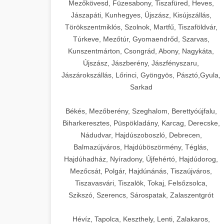
Mezőkövesd, Füzesabony, Tiszafüred, Heves,
Jászapáti, Kunhegyes, Újszász, Kisújszállás,
Törökszentmiklós, Szolnok, Martfű, Tiszaföldvár,
Túrkeve, Mezőtúr, Gyomaendrőd, Szarvas,
Kunszentmárton, Csongrád, Abony, Nagykáta,
Újszász, Jászberény, Jászfényszaru,
Jászárokszállás, Lőrinci, Gyöngyös, Pásztó,Gyula,
Sarkad
Békés, Mezőberény, Szeghalom, Berettyóújfalu,
Biharkeresztes, Püspökladány, Karcag, Derecske,
Nádudvar, Hajdúszoboszló, Debrecen,
Balmazújváros, Hajdúböszörmény, Téglás,
Hajdúhadház, Nyíradony, Újfehértó, Hajdúdorog,
Mezőcsát, Polgár, Hajdúnánás, Tiszaújváros,
Tiszavasvári, Tiszalök, Tokaj, Felsőzsolca,
Szikszó, Szerencs, Sárospatak, Zalaszentgrót
Hévíz, Tapolca, Keszthely, Lenti, Zalakaros,