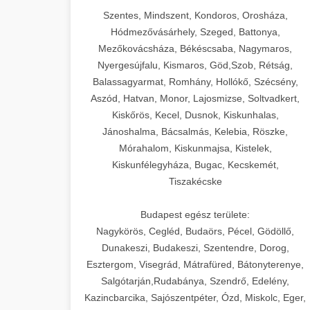
Szentes, Mindszent, Kondoros, Orosháza,
Hódmezővásárhely, Szeged, Battonya,
Mezőkovácsháza, Békéscsaba, Nagymaros,
Nyergesújfalu, Kismaros, Göd,Szob, Rétság,
Balassagyarmat, Romhány, Hollókő, Szécsény,
Aszód, Hatvan, Monor, Lajosmizse, Soltvadkert,
Kiskőrös, Kecel, Dusnok, Kiskunhalas,
Jánoshalma, Bácsalmás, Kelebia, Röszke,
Mórahalom, Kiskunmajsa, Kistelek,
Kiskunfélegyháza, Bugac, Kecskemét,
Tiszakécske
Budapest egész területe:
Nagykörös, Cegléd, Budaörs, Pécel, Gödöllő,
Dunakeszi, Budakeszi, Szentendre, Dorog,
Esztergom, Visegrád, Mátrafüred, Bátonyterenye,
Salgótarján,Rudabánya, Szendrő, Edelény,
Kazincbarcika, Sajószentpéter, Ózd, Miskolc, Eger,