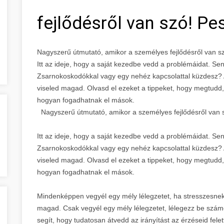
fejlődésről van szó! P
Nagyszerű útmutató, amikor a személyes fejlődésről van s
Itt az ideje, hogy a saját kezedbe vedd a problémáidat. Se
Zsarnokoskodókkal vagy egy nehéz kapcsolattal küzdesz? 
viseled magad. Olvasd el ezeket a tippeket, hogy megtud
hogyan fogadhatnak el mások.
Nagyszerű útmutató, amikor a személyes fejlődésről van 
Itt az ideje, hogy a saját kezedbe vedd a problémáidat. Se
Zsarnokoskodókkal vagy egy nehéz kapcsolattal küzdesz? 
viseled magad. Olvasd el ezeket a tippeket, hogy megtud
hogyan fogadhatnak el mások.
Mindenképpen vegyél egy mély lélegzetet, ha stresszesne
magad. Csak vegyél egy mély lélegzetet, lélegezz be számolj
segít, hogy tudatosan átvedd az irányítást az érzéseid felet