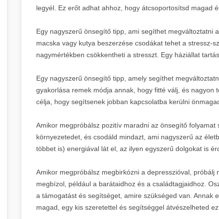
legyél. Ez erőt adhat ahhoz, hogy átcsoportosítsd magad é
Egy nagyszerű önsegítő tipp, ami segíthet megváltoztatni a
macska vagy kutya beszerzése csodákat tehet a stressz-s
nagymértékben csökkentheti a stresszt. Egy háziállat tartás
Egy nagyszerű önsegítő tipp, amely segíthet megváltoztatni
gyakorlása remek módja annak, hogy fitté válj, és nagyon t
célja, hogy segítsenek jobban kapcsolatba kerülni önmaga
Amikor megpróbálsz pozitív maradni az önsegítő folyamat 
környezetedet, és csodáld mindazt, ami nagyszerű az életb
többet is) energiával lát el, az ilyen egyszerű dolgokat is
Amikor megpróbálsz megbirkózni a depresszióval, próbálj 
megbízol, például a barátaidhoz és a családtagjaidhoz. Os
a támogatást és segítséget, amire szükséged van. Annak el
magad, egy kis szeretettel és segítséggel átvészelheted ez