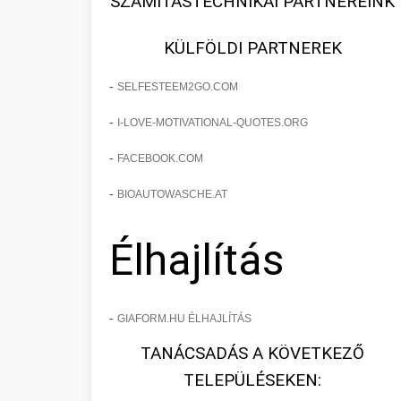
SZÁMÍTÁSTECHNIKAI PARTNEREINK
KÜLFÖLDI PARTNEREK
-
SELFESTEEM2GO.COM
-
I-LOVE-MOTIVATIONAL-QUOTES.ORG
-
FACEBOOK.COM
-
BIOAUTOWASCHE.AT
Élhajlítás
-
GIAFORM.HU ÉLHAJLÍTÁS
TANÁCSADÁS A KÖVETKEZŐ
TELEPÜLÉSEKEN: