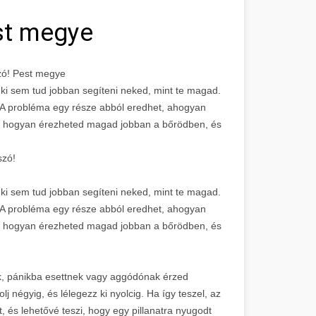
est megye
zó! Pest megye
nki sem tud jobban segíteni neked, mint te magad.
A probléma egy része abból eredhet, ahogyan
d, hogyan érezheted magad jobban a bőrödben, és
szó!
nki sem tud jobban segíteni neked, mint te magad.
A probléma egy része abból eredhet, ahogyan
d, hogyan érezheted magad jobban a bőrödben, és
k, pánikba esettnek vagy aggódónak érzed
 négyig, és lélegezz ki nyolcig. Ha így teszel, az
t, és lehetővé teszi, hogy egy pillanatra nyugodt