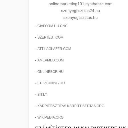
onlinemarketing101.synthasite.com
szonyegtisztitas24.hu
szonyegtisztitas.hu
-
GIAFORM.HU CNC
-
SZEPTEST.COM
-
ATTILAGLAZER.COM
-
AMEAMED.COM
-
ONLINEBOR.HU
-
CHIPTUNING.HU
-
BIT.LY
-
KÁRPITTISZTÍTÁS KARPITTISZTITAS.ORG
-
WIKIPEDIA.ORG