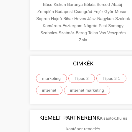
Bács-Kiskun
Baranya
Békés
Borsod-Abaúj-
Zemplén
Budapest
Csongrád
Fejér
Győr-Moson-
Sopron
Hajdú-Bihar
Heves
Jász-Nagykun-Szolnok
Komárom-Esztergom
Nógrád
Pest
Somogy
Szabolcs-Szatmár-Bereg
Tolna
Vas
Veszprém
Zala
CIMKÉK
marketing
Típus 2
Típus 3 1
internet
internet marketing
KIEMELT PARTNEREINK
Kisautok.hu és
konténer rendelés