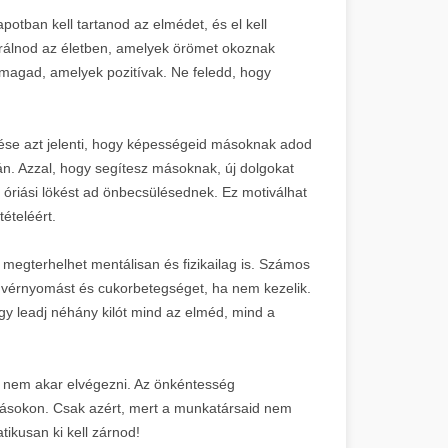
otban kell tartanod az elmédet, és el kell
trálnod az életben, amelyek örömet okoznak
 magad, amelyek pozitívak. Ne feledd, hogy
ése azt jelenti, hogy képességeid másoknak adod
n. Azzal, hogy segítesz másoknak, új dolgokat
óriási lökést ad önbecsülésednek. Ez motiválhat
tételéért.
 megterhelhet mentálisan és fizikailag is. Számos
 vérnyomást és cukorbetegséget, ha nem kezelik.
y leadj néhány kilót mind az elméd, mind a
 nem akar elvégezni. Az önkéntesség
másokon. Csak azért, mert a munkatársaid nem
tikusan ki kell zárnod!