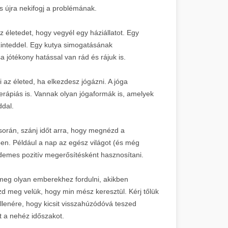
s újra nekifogj a problémának.
z életedet, hogy vegyél egy háziállatot. Egy
zinteddel. Egy kutya simogatásának
a jótékony hatással van rád és rájuk is.
 az életed, ha elkezdesz jógázni. A jóga
erápiás is. Vannak olyan jógaformák is, amelyek
ddal.
során, szánj időt arra, hogy megnézd a
en. Például a nap az egész világot (és még
 érdemes pozitív megerősítésként hasznosítani.
meg olyan emberekhez fordulni, akikben
zd meg velük, hogy min mész keresztül. Kérj tőlük
lenére, hogy kicsit visszahúzódóvá teszed
t a nehéz időszakot.