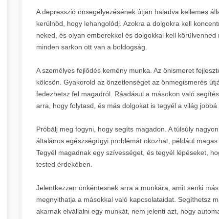
A depresszió önsegélyezésének útján haladva kellemes állap
kerülnöd, hogy lehangolódj. Azokra a dolgokra kell koncen
neked, és olyan emberekkel és dolgokkal kell körülvenned
minden sarkon ott van a boldogság.
A személyes fejlődés kemény munka. Az önismeret fejleszt
kölcsön. Gyakorold az önzetlenséget az önmegismerés útjá
fedezhetsz fel magadról. Ráadásul a másokon való segítés 
arra, hogy folytasd, és más dolgokat is tegyél a világ jobbá 
Próbálj meg fogyni, hogy segíts magadon. A túlsúly nagyon
általános egészségügyi problémát okozhat, például magas
Tegyél magadnak egy szívességet, és tegyél lépéseket, hog
tested érdekében.
Jelentkezzen önkéntesnek arra a munkára, amit senki más
megnyithatja a másokkal való kapcsolataidat. Segíthetsz 
akarnak elvállalni egy munkát, nem jelenti azt, hogy automa