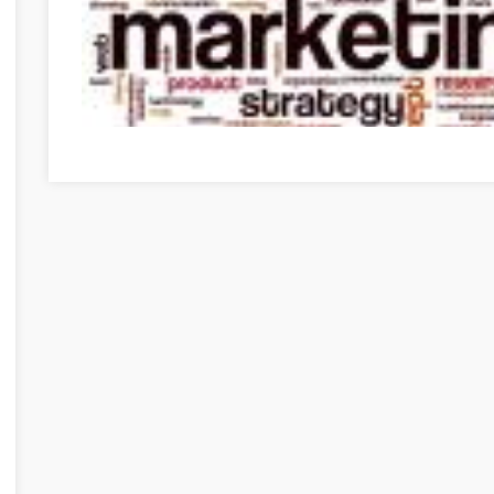
Need To Get Into Internet Marketing? Use These Tips To 