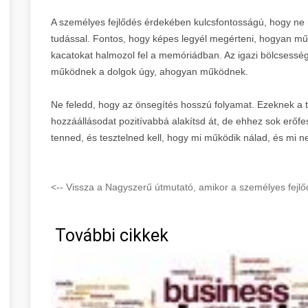
A személyes fejlődés érdekében kulcsfontosságú, hogy ne
tudással. Fontos, hogy képes legyél megérteni, hogyan mű
kacatokat halmozol fel a memóriádban. Az igazi bölcsesség
működnek a dolgok úgy, ahogyan működnek.
Ne feledd, hogy az önsegítés hosszú folyamat. Ezeknek a t
hozzáállásodat pozitívabbá alakítsd át, de ehhez sok erőfesz
tenned, és tesztelned kell, hogy mi működik nálad, és mi n
<-- Vissza a Nagyszerű útmutató, amikor a személyes fejlő
További cikkek