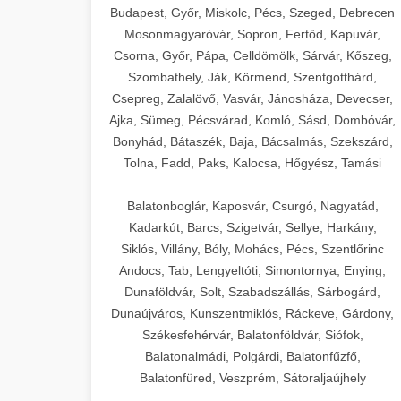
Budapest, Győr, Miskolc, Pécs, Szeged, Debrecen
Mosonmagyaróvár, Sopron, Fertőd, Kapuvár,
Csorna, Győr, Pápa, Celldömölk, Sárvár, Kőszeg,
Szombathely, Ják, Körmend, Szentgotthárd,
Csepreg, Zalalövő, Vasvár, Jánosháza, Devecser,
Ajka, Sümeg, Pécsvárad, Komló, Sásd, Dombóvár,
Bonyhád, Bátaszék, Baja, Bácsalmás, Szekszárd,
Tolna, Fadd, Paks, Kalocsa, Hőgyész, Tamási
Balatonboglár, Kaposvár, Csurgó, Nagyatád,
Kadarkút, Barcs, Szigetvár, Sellye, Harkány,
Siklós, Villány, Bóly, Mohács, Pécs, Szentlőrinc
Andocs, Tab, Lengyeltóti, Simontornya, Enying,
Dunaföldvár, Solt, Szabadszállás, Sárbogárd,
Dunaújváros, Kunszentmiklós, Ráckeve, Gárdony,
Székesfehérvár, Balatonföldvár, Siófok,
Balatonalmádi, Polgárdi, Balatonfűzfő,
Balatonfüred, Veszprém, Sátoraljaújhely